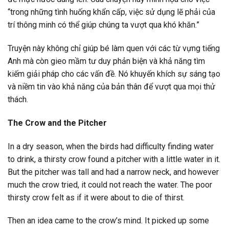
“trong những tình huống khẩn cấp, việc sử dụng lẽ phải của
trí thông minh có thể giúp chúng ta vượt qua khó khăn.”
Truyện này không chỉ giúp bé làm quen với các từ vựng tiếng
Anh mà còn gieo mầm tư duy phản biện và khả năng tìm
kiếm giải pháp cho các vấn đề. Nó khuyến khích sự sáng tạo
và niềm tin vào khả năng của bản thân để vượt qua mọi thử
thách.
The Crow and the Pitcher
In a dry season, when the birds had difficulty finding water
to drink, a thirsty crow found a pitcher with a little water in it.
But the pitcher was tall and had a narrow neck, and however
much the crow tried, it could not reach the water. The poor
thirsty crow felt as if it were about to die of thirst.
Then an idea came to the crow’s mind. It picked up some