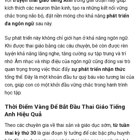
với
truyện thai giáo tiếng Anh
trong giai đoạn này giúp
kích thích các neuron thần kinh, tạo ra những kết nối vững
chắc trong não bộ, đặt nền móng cho khả năng
phát triển
đa ngôn ngữ
sau này.
Sự phát triển này không chỉ giới hạn ở khả năng ngôn ngữ.
Khi được thai giáo bằng các câu chuyện, bé còn được rèn
luyện khả năng lắng nghe, tăng cường sự tập trung và trí
nhớ. Âm nhạc và nhịp điệu của ngôn ngữ cũng đóng vai trò
quan trọng trong việc thúc đẩy
sự phát triển nhận thức
tổng thể. Đây là một khoản đầu tư quý báu vào tương lai của
con, giúp con có một khởi đầu vững chắc trong hành trình
học tập.
Thời Điểm Vàng Để Bắt Đầu Thai Giáo Tiếng
Anh Hiệu Quả
Theo các chuyên gia về thai sản và giáo dục sớm,
từ tuần
thai kỳ thứ 30
là giai đoạn lý tưởng để các bậc phụ huynh