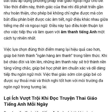
bắt đầu áp dụng phương pháp thai giáo ngoại ngữ cho bé.
Vào thời điểm này, thính giác của thai nhi đã phát triển gần
như hoàn thiện, cho phép bé không chỉ nghe được mà còn
bắt đầu phân biệt được các âm tiết, ngữ điệu khác nhau giữa
tiếng mẹ đẻ và ngoại ngữ. Điều này tạo điều kiện thuận lợi
cho việc tiếp thu và làm quen với
âm thanh tiếng Anh
một
cách tự nhiên nhất.
Việc lựa chọn đúng thời điểm mang lại hiệu quả cao hơn,
giúp bé hình thành “ngân hàng âm thanh” trong tiềm thức. Khi
bé chào đời và lớn lên, những âm thanh này sẽ trở thành nền
tảng vững chắc, giúp bé học phát âm chuẩn xác và dễ dàng
tiếp thu ngôn ngữ mới. Việc thai giáo sớm còn giúp bé có
được sự thoải mái và thích nghi tốt hơn với môi trường đa
ngôn ngữ trong tương lai.
Lợi Ích Vượt Trội Khi Đọc Truyện Thai Giáo
Tiếng Anh Mỗi Ngày