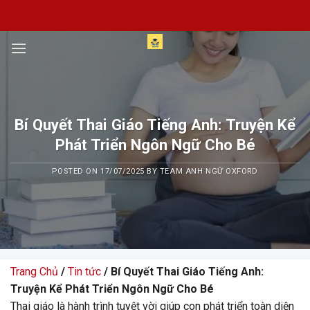
Skip
to
content
Bí Quyết Thai Giáo Tiếng Anh: Truyện Kể
Phát Triển Ngôn Ngữ Cho Bé
POSTED ON
17/07/2025
BY
TEAM ANH NGỮ OXFORD
Trang Chủ
/
Tin tức
/ Bí Quyết Thai Giáo Tiếng Anh:
Truyện Kể Phát Triển Ngôn Ngữ Cho Bé
Thai giáo là hành trình tuyệt vời giúp con phát triển toàn diện