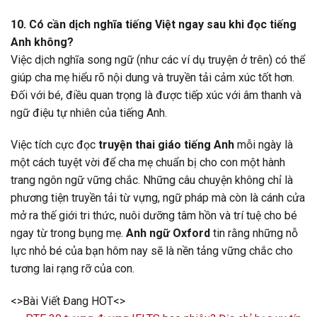
10. Có cần dịch nghĩa tiếng Việt ngay sau khi đọc tiếng
Anh không?
Việc dịch nghĩa song ngữ (như các ví dụ truyện ở trên) có thể
giúp cha mẹ hiểu rõ nội dung và truyền tải cảm xúc tốt hơn.
Đối với bé, điều quan trọng là được tiếp xúc với âm thanh và
ngữ điệu tự nhiên của tiếng Anh.
Việc tích cực đọc
truyện thai giáo tiếng Anh
mỗi ngày là
một cách tuyệt vời để cha mẹ chuẩn bị cho con một hành
trang ngôn ngữ vững chắc. Những câu chuyện không chỉ là
phương tiện truyền tải từ vựng, ngữ pháp mà còn là cánh cửa
mở ra thế giới tri thức, nuôi dưỡng tâm hồn và trí tuệ cho bé
ngay từ trong bụng mẹ.
Anh ngữ Oxford
tin rằng những nỗ
lực nhỏ bé của bạn hôm nay sẽ là nền tảng vững chắc cho
tương lai rạng rỡ của con.
<>Bài Viết Đang HOT<>