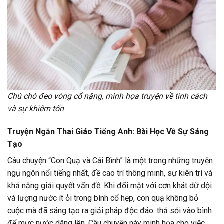
Chú chó đeo vòng cổ nặng, minh họa truyện về tính cách
và sự khiêm tốn
Truyện Ngắn Thai Giáo Tiếng Anh: Bài Học Về Sự Sáng
Tạo
Câu chuyện “Con Quạ và Cái Bình” là một trong những truyện
ngụ ngôn nổi tiếng nhất, đề cao trí thông minh, sự kiên trì và
khả năng giải quyết vấn đề. Khi đối mặt với cơn khát dữ dội
và lượng nước ít ỏi trong bình cổ hẹp, con quạ không bỏ
cuộc mà đã sáng tạo ra giải pháp độc đáo: thả sỏi vào bình
để mực nước dâng lên. Câu chuyện này minh họa cho việc