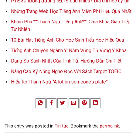
PTE 30 tương đương IELTS bao nhiêu? Địa chỉ học uy tín
Những Trang Web Học Tiếng Anh Miễn Phí Hiệu Quả Nhất
Khám Phá **Thành Ngữ Tiếng Anh**: Chìa Khóa Giao Tiếp
Tự Nhiên
10 Bài Hát Tiếng Anh Cho Học Sinh Tiểu Học Hiệu Quả
Tiếng Anh Chuyên Ngành Y: Nắm Vững Từ Vựng Y Khoa
Dạng So Sánh Nhất Của Tính Từ: Hướng Dẫn Chi Tiết
Nâng Cao Kỹ Năng Nghe Đọc Với Sách Target TOEIC
Hiểu Rõ Thành Ngữ “A lot on someone’s plate”
This entry was posted in
Tin tức
. Bookmark the
permalink
.