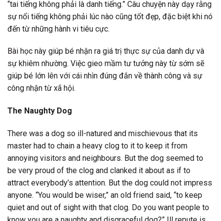
“tai tiếng không phải là danh tiếng.” Câu chuyện này dạy rằng
sự nổi tiếng không phải lúc nào cũng tốt đẹp, đặc biệt khi nó
đến từ những hành vi tiêu cực.
Bài học này giúp bé nhận ra giá trị thực sự của danh dự và
sự khiêm nhường. Việc gieo mầm tư tưởng này từ sớm sẽ
giúp bé lớn lên với cái nhìn đúng đắn về thành công và sự
công nhận từ xã hội.
The Naughty Dog
There was a dog so ill-natured and mischievous that its
master had to chain a heavy clog to it to keep it from
annoying visitors and neighbours. But the dog seemed to
be very proud of the clog and clanked it about as if to
attract everybody’s attention. But the dog could not impress
anyone. “You would be wiser,” an old friend said, “to keep
quiet and out of sight with that clog. Do you want people to
know you are a naughty and disgraceful dog?” Ill repute is