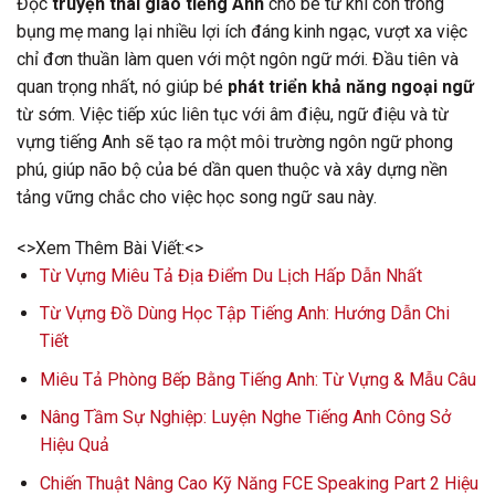
Đọc
truyện thai giáo tiếng Anh
cho bé từ khi còn trong
bụng mẹ mang lại nhiều lợi ích đáng kinh ngạc, vượt xa việc
chỉ đơn thuần làm quen với một ngôn ngữ mới. Đầu tiên và
quan trọng nhất, nó giúp bé
phát triển khả năng ngoại ngữ
từ sớm. Việc tiếp xúc liên tục với âm điệu, ngữ điệu và từ
vựng tiếng Anh sẽ tạo ra một môi trường ngôn ngữ phong
phú, giúp não bộ của bé dần quen thuộc và xây dựng nền
tảng vững chắc cho việc học song ngữ sau này.
<>Xem Thêm Bài Viết:<>
Từ Vựng Miêu Tả Địa Điểm Du Lịch Hấp Dẫn Nhất
Từ Vựng Đồ Dùng Học Tập Tiếng Anh: Hướng Dẫn Chi
Tiết
Miêu Tả Phòng Bếp Bằng Tiếng Anh: Từ Vựng & Mẫu Câu
Nâng Tầm Sự Nghiệp: Luyện Nghe Tiếng Anh Công Sở
Hiệu Quả
Chiến Thuật Nâng Cao Kỹ Năng FCE Speaking Part 2 Hiệu