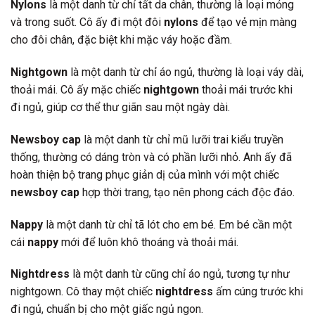
Nylons
là một danh từ chỉ tất da chân, thường là loại mỏng
và trong suốt. Cô ấy đi một đôi
nylons
để tạo vẻ mịn màng
cho đôi chân, đặc biệt khi mặc váy hoặc đầm.
Nightgown
là một danh từ chỉ áo ngủ, thường là loại váy dài,
thoải mái. Cô ấy mặc chiếc
nightgown
thoải mái trước khi
đi ngủ, giúp cơ thể thư giãn sau một ngày dài.
Newsboy cap
là một danh từ chỉ mũ lưỡi trai kiểu truyền
thống, thường có dáng tròn và có phần lưỡi nhỏ. Anh ấy đã
hoàn thiện bộ trang phục giản dị của mình với một chiếc
newsboy cap
hợp thời trang, tạo nên phong cách độc đáo.
Nappy
là một danh từ chỉ tã lót cho em bé. Em bé cần một
cái
nappy
mới để luôn khô thoáng và thoải mái.
Nightdress
là một danh từ cũng chỉ áo ngủ, tương tự như
nightgown. Cô thay một chiếc
nightdress
ấm cúng trước khi
đi ngủ, chuẩn bị cho một giấc ngủ ngon.