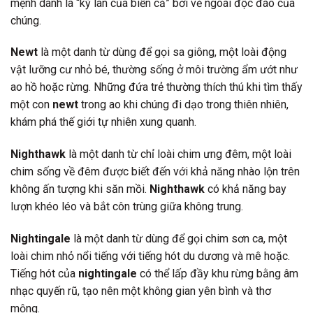
mệnh danh là “kỳ lân của biển cả” bởi vẻ ngoài độc đáo của
chúng.
Newt
là một danh từ dùng để gọi sa giông, một loài động
vật lưỡng cư nhỏ bé, thường sống ở môi trường ẩm ướt như
ao hồ hoặc rừng. Những đứa trẻ thường thích thú khi tìm thấy
một con
newt
trong ao khi chúng đi dạo trong thiên nhiên,
khám phá thế giới tự nhiên xung quanh.
Nighthawk
là một danh từ chỉ loài chim ưng đêm, một loài
chim sống về đêm được biết đến với khả năng nhào lộn trên
không ấn tượng khi săn mồi.
Nighthawk
có khả năng bay
lượn khéo léo và bắt côn trùng giữa không trung.
Nightingale
là một danh từ dùng để gọi chim sơn ca, một
loài chim nhỏ nổi tiếng với tiếng hót du dương và mê hoặc.
Tiếng hót của
nightingale
có thể lấp đầy khu rừng bằng âm
nhạc quyến rũ, tạo nên một không gian yên bình và thơ
mộng.