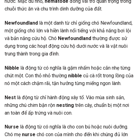
nước. Mặc dù nhỏ,
nematode
đóng vai trò quan trọng trong
chuỗi thức ăn và chu trình dinh dưỡng của đất.
Newfoundland
là một danh từ chỉ giống chó Newfoundland,
một giống chó lớn và hiền lành nổi tiếng với khả năng bơi lội
và bản năng cứu hộ. Chó
Newfoundland
thường được sử
dụng trong các hoạt động cứu hộ dưới nước và là vật nuôi
trung thành trong gia đình.
Nibble
là động từ có nghĩa là gặm nhấm hoặc cắn nhẹ từng
chút một. Con thỏ nhỏ thường
nibble
củ cà rốt trong lồng của
nó một cách chậm rãi, tận hưởng từng miếng ngon lành.
Nest
là động từ chỉ hành động xây tổ. Vào mùa sinh sản,
những chú chim bận rộn
nesting
trên cây, chuẩn bị một nơi
an toàn để ấp trứng và nuôi con.
Nurse
là động từ có nghĩa là cho con bú hoặc nuôi dưỡng.
Chó mẹ
nurse
chó con của mình cho đến khi chúng đủ lớn