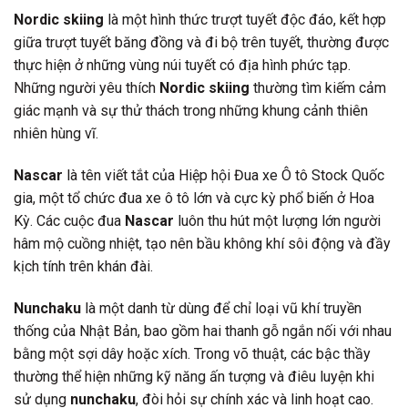
Nordic skiing
là một hình thức trượt tuyết độc đáo, kết hợp
giữa trượt tuyết băng đồng và đi bộ trên tuyết, thường được
thực hiện ở những vùng núi tuyết có địa hình phức tạp.
Những người yêu thích
Nordic skiing
thường tìm kiếm cảm
giác mạnh và sự thử thách trong những khung cảnh thiên
nhiên hùng vĩ.
Nascar
là tên viết tắt của Hiệp hội Đua xe Ô tô Stock Quốc
gia, một tổ chức đua xe ô tô lớn và cực kỳ phổ biến ở Hoa
Kỳ. Các cuộc đua
Nascar
luôn thu hút một lượng lớn người
hâm mộ cuồng nhiệt, tạo nên bầu không khí sôi động và đầy
kịch tính trên khán đài.
Nunchaku
là một danh từ dùng để chỉ loại vũ khí truyền
thống của Nhật Bản, bao gồm hai thanh gỗ ngắn nối với nhau
bằng một sợi dây hoặc xích. Trong võ thuật, các bậc thầy
thường thể hiện những kỹ năng ấn tượng và điêu luyện khi
sử dụng
nunchaku
, đòi hỏi sự chính xác và linh hoạt cao.