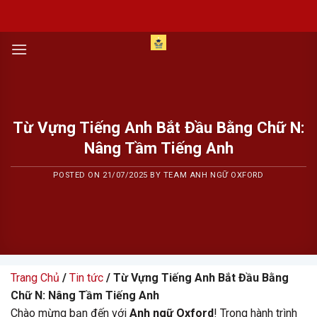
Skip
to
content
Từ Vựng Tiếng Anh Bắt Đầu Bằng Chữ N:
Nâng Tầm Tiếng Anh
POSTED ON
21/07/2025
BY
TEAM ANH NGỮ OXFORD
Trang Chủ
/
Tin tức
/ Từ Vựng Tiếng Anh Bắt Đầu Bằng
Chữ N: Nâng Tầm Tiếng Anh
Chào mừng bạn đến với
Anh ngữ Oxford
! Trong hành trình