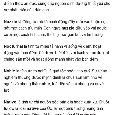
để ăn thức ăn đặc, cung cấp nguồn dinh dưỡng thiết yếu cho
sự phát triển của đàn con.
Nuzzle
là động từ mô tả hành động đẩy mũi vào hoặc cọ
sát một cách trìu mến. Con ngựa
nuzzle
đầu vào vai người
cưỡi một cách tình cảm, thể hiện sự gắn kết và tin tưởng.
Nocturnal
là tính từ miêu tả hành vi sống về đêm, hoạt
động vào ban đêm. Cú được biết đến với hành vi
nocturnal
,
chúng săn mồi và hoạt động mạnh nhất vào ban đêm.
Noble
là tính từ có nghĩa là quý tộc hoặc cao quý. Sư tử uy
nghiêm thường được mệnh danh là chúa sơn lâm nhờ vẻ
ngoài và phong thái
noble
, toát lên vẻ oai phong và quyền
lực.
Native
là tính từ chỉ nguồn gốc bản địa hoặc xuất xứ. Chuột
túi đỏ là loài
native
của Úc, là một biểu tượng mang tính
biểu tượng của động vật hoang dã của đất nước này.