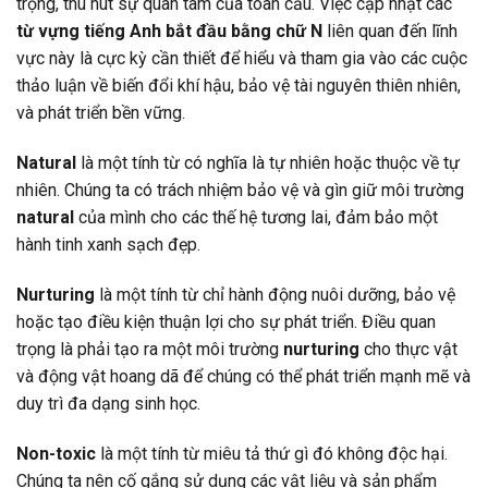
trọng, thu hút sự quan tâm của toàn cầu. Việc cập nhật các
từ vựng tiếng Anh bắt đầu bằng chữ N
liên quan đến lĩnh
vực này là cực kỳ cần thiết để hiểu và tham gia vào các cuộc
thảo luận về biến đổi khí hậu, bảo vệ tài nguyên thiên nhiên,
và phát triển bền vững.
Natural
là một tính từ có nghĩa là tự nhiên hoặc thuộc về tự
nhiên. Chúng ta có trách nhiệm bảo vệ và gìn giữ môi trường
natural
của mình cho các thế hệ tương lai, đảm bảo một
hành tinh xanh sạch đẹp.
Nurturing
là một tính từ chỉ hành động nuôi dưỡng, bảo vệ
hoặc tạo điều kiện thuận lợi cho sự phát triển. Điều quan
trọng là phải tạo ra một môi trường
nurturing
cho thực vật
và động vật hoang dã để chúng có thể phát triển mạnh mẽ và
duy trì đa dạng sinh học.
Non-toxic
là một tính từ miêu tả thứ gì đó không độc hại.
Chúng ta nên cố gắng sử dụng các vật liệu và sản phẩm