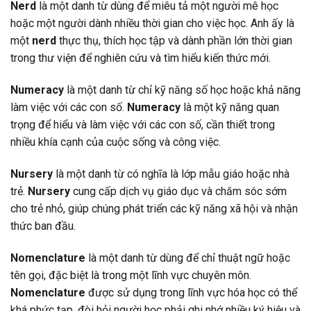
Nerd
là một danh từ dùng để miêu tả một người mê học
hoặc một người dành nhiều thời gian cho việc học. Anh ấy là
một
nerd
thực thụ, thích học tập và dành phần lớn thời gian
trong thư viện để nghiên cứu và tìm hiểu kiến thức mới.
Numeracy
là một danh từ chỉ kỹ năng số học hoặc khả năng
làm việc với các con số.
Numeracy
là một kỹ năng quan
trọng để hiểu và làm việc với các con số, cần thiết trong
nhiều khía cạnh của cuộc sống và công việc.
Nursery
là một danh từ có nghĩa là lớp mẫu giáo hoặc nhà
trẻ.
Nursery
cung cấp dịch vụ giáo dục và chăm sóc sớm
cho trẻ nhỏ, giúp chúng phát triển các kỹ năng xã hội và nhận
thức ban đầu.
Nomenclature
là một danh từ dùng để chỉ thuật ngữ hoặc
tên gọi, đặc biệt là trong một lĩnh vực chuyên môn.
Nomenclature
được sử dụng trong lĩnh vực hóa học có thể
khá phức tạp, đòi hỏi người học phải ghi nhớ nhiều ký hiệu và