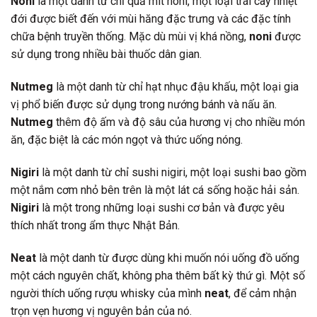
Noni
là một danh từ chỉ quả mít noni, một loại trái cây nhiệt
đới được biết đến với mùi hăng đặc trưng và các đặc tính
chữa bệnh truyền thống. Mặc dù mùi vị khá nồng,
noni
được
sử dụng trong nhiều bài thuốc dân gian.
Nutmeg
là một danh từ chỉ hạt nhục đậu khấu, một loại gia
vị phổ biến được sử dụng trong nướng bánh và nấu ăn.
Nutmeg
thêm độ ấm và độ sâu của hương vị cho nhiều món
ăn, đặc biệt là các món ngọt và thức uống nóng.
Nigiri
là một danh từ chỉ sushi nigiri, một loại sushi bao gồm
một nắm cơm nhỏ bên trên là một lát cá sống hoặc hải sản.
Nigiri
là một trong những loại sushi cơ bản và được yêu
thích nhất trong ẩm thực Nhật Bản.
Neat
là một danh từ được dùng khi muốn nói uống đồ uống
một cách nguyên chất, không pha thêm bất kỳ thứ gì. Một số
người thích uống rượu whisky của mình
neat
, để cảm nhận
trọn vẹn hương vị nguyên bản của nó.