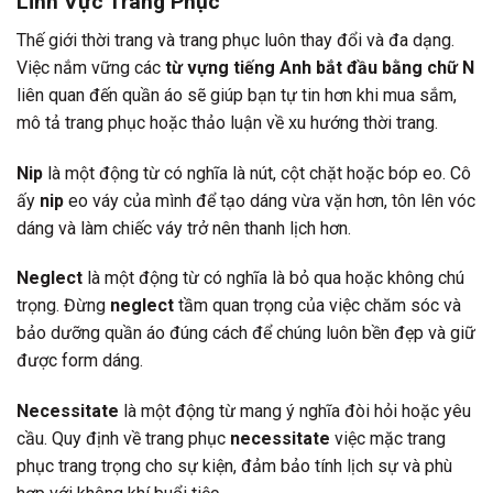
Lĩnh Vực Trang Phục
Thế giới thời trang và trang phục luôn thay đổi và đa dạng.
Việc nắm vững các
từ vựng tiếng Anh bắt đầu bằng chữ N
liên quan đến quần áo sẽ giúp bạn tự tin hơn khi mua sắm,
mô tả trang phục hoặc thảo luận về xu hướng thời trang.
Nip
là một động từ có nghĩa là nút, cột chặt hoặc bóp eo. Cô
ấy
nip
eo váy của mình để tạo dáng vừa vặn hơn, tôn lên vóc
dáng và làm chiếc váy trở nên thanh lịch hơn.
Neglect
là một động từ có nghĩa là bỏ qua hoặc không chú
trọng. Đừng
neglect
tầm quan trọng của việc chăm sóc và
bảo dưỡng quần áo đúng cách để chúng luôn bền đẹp và giữ
được form dáng.
Necessitate
là một động từ mang ý nghĩa đòi hỏi hoặc yêu
cầu. Quy định về trang phục
necessitate
việc mặc trang
phục trang trọng cho sự kiện, đảm bảo tính lịch sự và phù