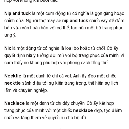
hợp với không khí buổi tiệc.
Nip and tuck
là một cụm động từ có nghĩa là gọn gàng hoặc
chỉnh sửa. Người thợ may sẽ
nip and tuck
chiếc váy để đảm
bảo vừa vặn hoàn hảo với cơ thể, tạo nên một bộ trang phục
ưng ý.
Nix
là một động từ có nghĩa là loại bỏ hoặc từ chối. Cô ấy
quyết định
nix
ý tưởng đội mũ với bộ trang phục của mình, vì
cảm thấy nó không phù hợp với phong cách tổng thể.
Necktie
là một danh từ chỉ cà vạt. Anh ấy đeo một chiếc
necktie
sành điệu tới sự kiện trang trọng, thể hiện sự lịch
lãm và chuyên nghiệp.
Necklace
là một danh từ chỉ dây chuyền. Cô ấy kết hợp
trang phục của mình với một chiếc
necklace
đẹp, tạo điểm
nhấn và tăng thêm vẻ quyến rũ cho bộ đồ.