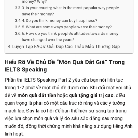
money? Why?
3. In your country, what is the most popular way people
save their money?
4. Do you think money can buy happiness?
5. What are some ways people waste their money?
6. How do you think people’s attitudes towards money
have changed over the years?
Luyện Tập FAQs: Giải Đáp Các Thắc Mắc Thường Gặp
Hiểu Rõ Về Chủ Đề “Món Quà Đắt Giá” Trong
IELTS Speaking
Phần thi IELTS Speaking Part 2 yêu cầu bạn nói liên tục
trong 1-2 phút về một chủ đề được cho. Khi đối mặt với chủ
đề về
món quà đắt tiền
hoặc
quà tặng giá trị cao
, điều
quan trọng là phải có một cấu trúc rõ ràng và các ý tưởng
mạch lạc. Đây là cơ hội để bạn thể hiện sự sáng tạo trong
việc lựa chọn món quà và lý do sâu sắc đằng sau mong
muốn đó, đồng thời chứng minh khả năng sử dụng tiếng Anh
linh hoạt.