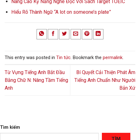
Nâng Cao Kỹ Năng Nghe Đọc Với Sách Target TOEIC
Hiểu Rõ Thành Ngữ “A lot on someone’s plate”
This entry was posted in
Tin tức
. Bookmark the
permalink
.
Từ Vựng Tiếng Anh Bắt Đầu
Bí Quyết Cải Thiện Phát Âm
Bằng Chữ N: Nâng Tầm Tiếng
Tiếng Anh Chuẩn Như Người
Anh
Bản Xứ
Tìm kiếm
TÌM