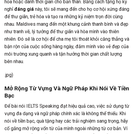
hoa hoặc dành thời gian cho bản thân. Bằng cách tặng họ kỳ
nghỉ
đáng giá
này, tôi sẽ mang đến cho họ cơ hội xứng đáng
để thư giãn, trẻ hóa và tạo ra những kỷ niệm trọn đời cùng
nhau. Maldives mang đến một khung cảnh thanh bình và đẹp
như tranh vẽ, lý tưởng để thư giãn và hòa mình vào thiên
nhiên. Đó sẽ là cơ hội để cha mẹ tôi thoát khỏi căng thẳng và
bận rộn của cuộc sống hàng ngày, đắm mình vào vẻ đẹp của
môi trường xung quanh và tận hưởng thời gian chất lượng
bên nhau.
.jpg)
Mở Rộng Từ Vựng Và Ngữ Pháp Khi Nói Về Tiền
Bạc
Để bài nói IELTS Speaking đạt hiệu quả cao, việc sử dụng từ
vựng đa dạng và ngữ pháp chính xác là không thể thiếu. Khi
nói về tiền bạc, quà tặng hay các trải nghiệm sang trọng, hãy
cố gắng mở rộng vốn từ của mình ngoài những từ cơ bản. Ví