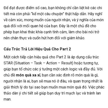
Để đạt được điểm số cao, bạn không chỉ cần liệt kê các chi
tiết mà còn phải “kể một câu chuyện” thật hấp dẫn. Hãy nghĩ
về cảm xúc, mong muốn của người nhận, và ý nghĩa của món
quà đối với mối quan hệ của bạn. Đây là một chủ đề cho
phép bạn khai thác khía cạnh tình cảm, làm cho bài nói trở
nên chân thực và cuốn hút hơn đối với giám khảo.
Cấu Trúc Trả Lời Hiệu Quả Cho Part 2
Một cách tiếp cận hiệu quả cho Part 2 là áp dụng cấu trúc
STAR (Situation – Task – Action – Result) hoặc tương tự,
giúp bạn tổ chức các ý tưởng một cách logic và đầy đủ. Với
chủ đề
món quà xa xỉ
, bạn cần xác định rõ món quà là gì,
người nhận là ai, bạn sẽ mua nó ở đâu, và quan trọng nhất là
giải thích lý do tại sao bạn muốn mua món quà đó. Việc phác
thảo dàn ý chi tiết sẽ giúp bạn duy trì mạch lạc và tránh lan
man.