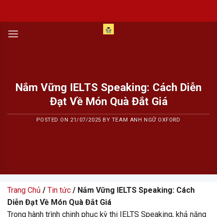
Skip
to
content
Nắm Vững IELTS Speaking: Cách Diễn
Đạt Về Món Quà Đắt Giá
POSTED ON
21/07/2025
BY
TEAM ANH NGỮ OXFORD
Trang Chủ
/
Tin tức
/ Nắm Vững IELTS Speaking: Cách
Diễn Đạt Về Món Quà Đắt Giá
Trong hành trình chinh phục kỳ thi IELTS Speaking, khả năng