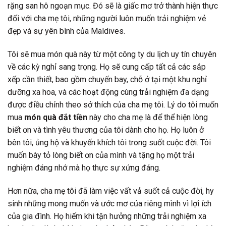
rặng san hô ngoạn mục. Đó sẽ là giấc mơ trở thành hiện thực
đối với cha mẹ tôi, những người luôn muốn trải nghiệm vẻ
đẹp và sự yên bình của Maldives.
Tôi sẽ mua món quà này từ một công ty du lịch uy tín chuyên
về các kỳ nghỉ sang trọng. Họ sẽ cung cấp tất cả các sắp
xếp cần thiết, bao gồm chuyến bay, chỗ ở tại một khu nghỉ
dưỡng xa hoa, và các hoạt động cùng trải nghiệm đa dạng
được điều chỉnh theo sở thích của cha mẹ tôi. Lý do tôi muốn
mua
món quà đắt tiền
này cho cha mẹ là để thể hiện lòng
biết ơn và tình yêu thương của tôi dành cho họ. Họ luôn ở
bên tôi, ủng hộ và khuyến khích tôi trong suốt cuộc đời. Tôi
muốn bày tỏ lòng biết ơn của mình và tặng họ một trải
nghiệm đáng nhớ mà họ thực sự xứng đáng.
Hơn nữa, cha mẹ tôi đã làm việc vất vả suốt cả cuộc đời, hy
sinh những mong muốn và ước mơ của riêng mình vì lợi ích
của gia đình. Họ hiếm khi tận hưởng những trải nghiệm xa