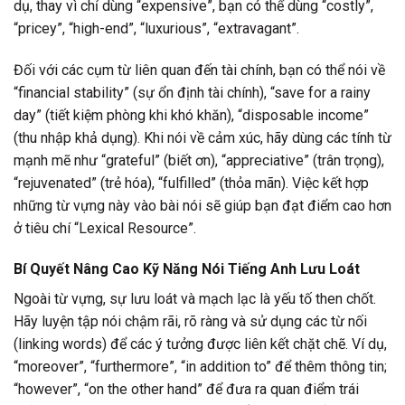
dụ, thay vì chỉ dùng “expensive”, bạn có thể dùng “costly”,
“pricey”, “high-end”, “luxurious”, “extravagant”.
Đối với các cụm từ liên quan đến tài chính, bạn có thể nói về
“financial stability” (sự ổn định tài chính), “save for a rainy
day” (tiết kiệm phòng khi khó khăn), “disposable income”
(thu nhập khả dụng). Khi nói về cảm xúc, hãy dùng các tính từ
mạnh mẽ như “grateful” (biết ơn), “appreciative” (trân trọng),
“rejuvenated” (trẻ hóa), “fulfilled” (thỏa mãn). Việc kết hợp
những từ vựng này vào bài nói sẽ giúp bạn đạt điểm cao hơn
ở tiêu chí “Lexical Resource”.
Bí Quyết Nâng Cao Kỹ Năng Nói Tiếng Anh Lưu Loát
Ngoài từ vựng, sự lưu loát và mạch lạc là yếu tố then chốt.
Hãy luyện tập nói chậm rãi, rõ ràng và sử dụng các từ nối
(linking words) để các ý tưởng được liên kết chặt chẽ. Ví dụ,
“moreover”, “furthermore”, “in addition to” để thêm thông tin;
“however”, “on the other hand” để đưa ra quan điểm trái