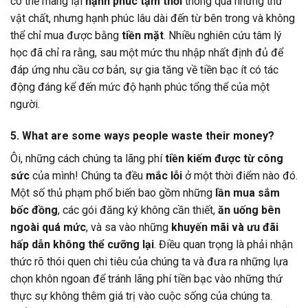
có thể mang lại
hạnh phúc tạm thời
thông qua những thứ
vật chất, nhưng hạnh phúc lâu dài đến từ bên trong và không
thể chỉ mua được bằng
tiền mặt
. Nhiều nghiên cứu tâm lý
học đã chỉ ra rằng, sau một mức thu nhập nhất định đủ để
đáp ứng nhu cầu cơ bản, sự gia tăng về tiền bạc ít có tác
động đáng kể đến mức độ hạnh phúc tổng thể của một
người.
5. What are some ways people waste their money?
Ôi, những cách chúng ta lãng phí
tiền kiếm được từ công
sức
của mình! Chúng ta đều
mắc lỗi
ở một thời điểm nào đó.
Một số thủ phạm phổ biến bao gồm những
lần mua sắm
bốc đồng
, các gói đăng ký không cần thiết,
ăn uống bên
ngoài quá mức
, và sa vào những
khuyến mãi và ưu đãi
hấp dẫn không thể cưỡng lại
. Điều quan trọng là phải nhận
thức rõ thói quen chi tiêu của chúng ta và đưa ra những lựa
chọn khôn ngoan để tránh lãng phí tiền bạc vào những thứ
thực sự không thêm giá trị vào cuộc sống của chúng ta.