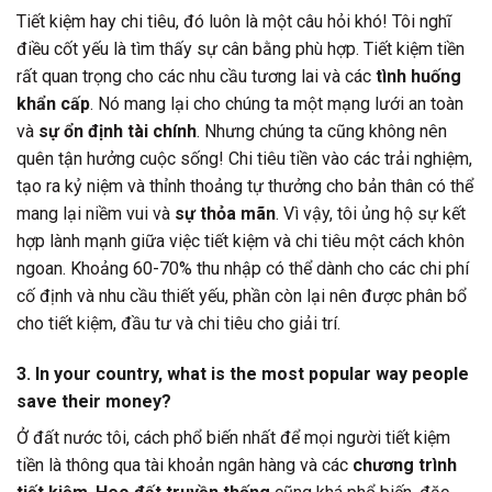
Tiết kiệm hay chi tiêu, đó luôn là một câu hỏi khó! Tôi nghĩ
điều cốt yếu là tìm thấy sự cân bằng phù hợp. Tiết kiệm tiền
rất quan trọng cho các nhu cầu tương lai và các
tình huống
khẩn cấp
. Nó mang lại cho chúng ta một mạng lưới an toàn
và
sự ổn định tài chính
. Nhưng chúng ta cũng không nên
quên tận hưởng cuộc sống! Chi tiêu tiền vào các trải nghiệm,
tạo ra kỷ niệm và thỉnh thoảng tự thưởng cho bản thân có thể
mang lại niềm vui và
sự thỏa mãn
. Vì vậy, tôi ủng hộ sự kết
hợp lành mạnh giữa việc tiết kiệm và chi tiêu một cách khôn
ngoan. Khoảng 60-70% thu nhập có thể dành cho các chi phí
cố định và nhu cầu thiết yếu, phần còn lại nên được phân bổ
cho tiết kiệm, đầu tư và chi tiêu cho giải trí.
3. In your country, what is the most popular way people
save their money?
Ở đất nước tôi, cách phổ biến nhất để mọi người tiết kiệm
tiền là thông qua tài khoản ngân hàng và các
chương trình