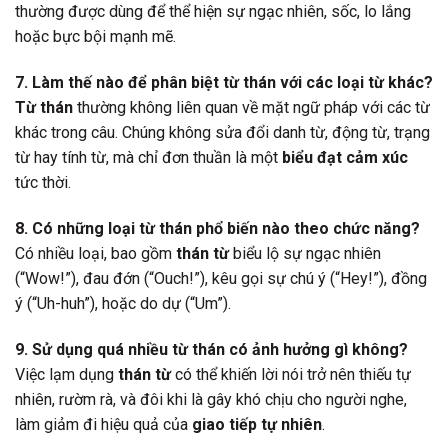
thường được dùng để thể hiện sự ngạc nhiên, sốc, lo lắng
hoặc bực bội mạnh mẽ.
7. Làm thế nào để phân biệt từ thán với các loại từ khác?
Từ thán
thường không liên quan về mặt ngữ pháp với các từ
khác trong câu. Chúng không sửa đổi danh từ, động từ, trạng
từ hay tính từ, mà chỉ đơn thuần là một
biểu đạt cảm xúc
tức thời.
8. Có những loại từ thán phổ biến nào theo chức năng?
Có nhiều loại, bao gồm
thán từ
biểu lộ sự ngạc nhiên
(“Wow!”), đau đớn (“Ouch!”), kêu gọi sự chú ý (“Hey!”), đồng
ý (“Uh-huh”), hoặc do dự (“Um”).
9. Sử dụng quá nhiều từ thán có ảnh hưởng gì không?
Việc lạm dụng
thán từ
có thể khiến lời nói trở nên thiếu tự
nhiên, rườm rà, và đôi khi là gây khó chịu cho người nghe,
làm giảm đi hiệu quả của
giao tiếp tự nhiên
.