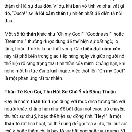
thậm chí là sự đau đớn. Ví dụ, khi bạn vô tình va phải vật gì
đó, “Ouch!” sẽ là
lời cảm thán
tự nhiên nhất để diễn tả nỗi
đau.
Một số
từ thán
khác như “Oh my God!”, “Goodness!”, hoặc
“Dear me!” thường được dùng để thể hiện sự bất ngờ, lo
lắng, hoặc đôi khi là sự thất vọng. Các
biểu đạt cảm xúc
này rất phổ biến trong giao tiếp hàng ngày và giúp người nói
thể hiện rõ ràng trạng thái tinh thần của mình. Chẳng hạn, khi
nghe một tin tức đáng kinh ngạc, việc thốt lên “Oh my God!”
là một phản ứng rất tự nhiên.
Thán Từ Kêu Gọi, Thu Hút Sự Chú Ý và Đồng Thuận
Đây là nhóm
thán từ
được dùng với mục đích tương tác với
người khác, chẳng hạn như để bắt đầu một cuộc trò chuyện,
thu hút sự chú ý, hoặc thể hiện sự đồng tình. “Hey!” là một
thán từ
rất linh hoạt, có thể dùng để gọi tên ai đó, thu hút sự
chú ý, hoặc thậm chí là bày tỏ sự bất ngờ hoặc vui mừng. Ví