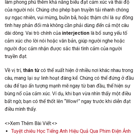
làm phong phú thêm khả năng biểu đạt cảm xúc và thái độ
của người nói. Chúng cho phép bạn truyền tải nhanh chóng
sự ngạc nhiên, vui mừng, buồn bã, hoặc thậm chí là sự đồng
tình hay phản đối mà không cần phải dùng đến cả một câu
dài dòng. Vai trò chính của
interjection
là bổ sung yếu tố
cảm xúc cho lời nói hoặc văn bản, giúp người nghe hoặc
người đọc cảm nhận được sắc thái tình cảm của người
truyền đạt.
Về vị trí,
thán từ
có thể xuất hiện ở nhiều nơi khác nhau trong
câu, mang lại sự linh hoạt đáng kể. Chúng có thể đứng ở đầu
câu để tạo ấn tượng mạnh mẽ ngay từ ban đầu, thể hiện sự
bùng nổ của cảm xúc. Ví dụ, khi bạn vừa nhìn thấy một điều
bất ngờ, bạn có thể thốt lên “Wow!” ngay trước khi diễn đạt
điều mình thấy.
<>Xem Thêm Bài Viết:<>
Tuyệt chiêu Học Tiếng Anh Hiệu Quả Qua Phim Điện Ảnh