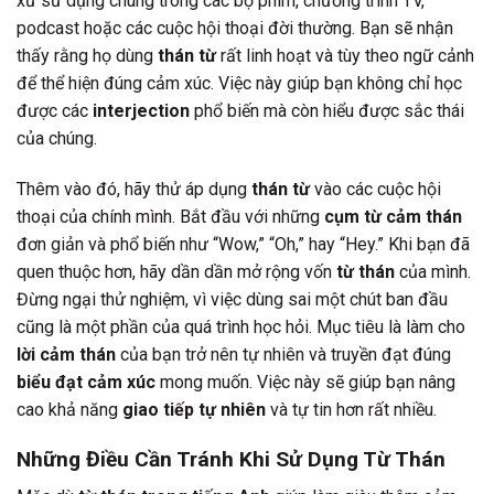
xứ sử dụng chúng trong các bộ phim, chương trình TV,
podcast hoặc các cuộc hội thoại đời thường. Bạn sẽ nhận
thấy rằng họ dùng
thán từ
rất linh hoạt và tùy theo ngữ cảnh
để thể hiện đúng cảm xúc. Việc này giúp bạn không chỉ học
được các
interjection
phổ biến mà còn hiểu được sắc thái
của chúng.
Thêm vào đó, hãy thử áp dụng
thán từ
vào các cuộc hội
thoại của chính mình. Bắt đầu với những
cụm từ cảm thán
đơn giản và phổ biến như “Wow,” “Oh,” hay “Hey.” Khi bạn đã
quen thuộc hơn, hãy dần dần mở rộng vốn
từ thán
của mình.
Đừng ngại thử nghiệm, vì việc dùng sai một chút ban đầu
cũng là một phần của quá trình học hỏi. Mục tiêu là làm cho
lời cảm thán
của bạn trở nên tự nhiên và truyền đạt đúng
biểu đạt cảm xúc
mong muốn. Việc này sẽ giúp bạn nâng
cao khả năng
giao tiếp tự nhiên
và tự tin hơn rất nhiều.
Những Điều Cần Tránh Khi Sử Dụng Từ Thán