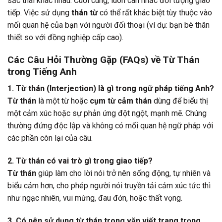
sắc thái khác nhau. Cuối cùng, luôn cân nhắc đối tượng giao
tiếp. Việc sử dụng
thán từ
có thể rất khác biệt tùy thuộc vào
mối quan hệ của bạn với người đối thoại (ví dụ: bạn bè thân
thiết so với đồng nghiệp cấp cao).
Các Câu Hỏi Thường Gặp (FAQs) về Từ Thán
trong Tiếng Anh
1. Từ thán (Interjection) là gì trong ngữ pháp tiếng Anh?
Từ thán
là một từ hoặc
cụm từ cảm thán
dùng để biểu thị
một cảm xúc hoặc sự phản ứng đột ngột, mạnh mẽ. Chúng
thường đứng độc lập và không có mối quan hệ ngữ pháp với
các phần còn lại của câu.
2. Từ thán có vai trò gì trong giao tiếp?
Từ thán
giúp làm cho lời nói trở nên sống động, tự nhiên và
biểu cảm hơn, cho phép người nói truyền tải cảm xúc tức thì
như ngạc nhiên, vui mừng, đau đớn, hoặc thất vọng.
3. Có nên sử dụng từ thán trong văn viết trang trọng