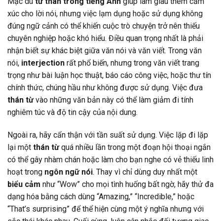
Mặc dù
từ thán trong tiếng Anh
giúp làm giàu thêm cảm
xúc cho lời nói, nhưng việc lạm dụng hoặc sử dụng không
đúng ngữ cảnh có thể khiến cuộc trò chuyện trở nên thiếu
chuyên nghiệp hoặc khó hiểu. Điều quan trọng nhất là phải
nhận biết sự khác biệt giữa văn nói và văn viết. Trong văn
nói,
interjection
rất phổ biến, nhưng trong văn viết trang
trọng như bài luận học thuật, báo cáo công việc, hoặc thư tín
chính thức, chúng hầu như không được sử dụng. Việc đưa
thán từ
vào những văn bản này có thể làm giảm đi tính
nghiêm túc và độ tin cậy của nội dung.
Ngoài ra, hãy cẩn thận với tần suất sử dụng. Việc lặp đi lặp
lại một
thán từ
quá nhiều lần trong một đoạn hội thoại ngắn
có thể gây nhàm chán hoặc làm cho bạn nghe có vẻ thiếu linh
hoạt trong
ngôn ngữ nói
. Thay vì chỉ dùng duy nhất một
biểu cảm
như “Wow” cho mọi tình huống bất ngờ, hãy thử đa
dạng hóa bằng cách dùng “Amazing,” “Incredible,” hoặc
“That’s surprising” để thể hiện cùng một ý nghĩa nhưng với