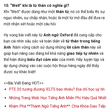
10. “Well” khi là từ thán có nghĩa gì?
Khi “Well” được dùng như một
thán từ
, nó có thể biểu thị sự
ngạc nhiên, sự chấp nhận, hoặc là một từ mở đầu để đưa ra
một nhận xét hoặc một câu hỏi.
Hy vọng bài viết này từ
Anh ngữ Oxford
đã cung cấp cho
bạn cái nhìn sâu sắc và toàn diện về
từ thán trong tiếng
Anh
. Nắm vững cách sử dụng những
lời cảm thán
này sẽ
giúp bạn nâng cao đáng kể khả năng
giao tiếp tự nhiên
và
thể hiện đúng
biểu đạt cảm xúc
của mình. Hãy luyện tập và
áp dụng chúng vào các cuộc hội thoại hàng ngày để thấy
được sự khác biệt!
<>Bài Viết Đang HOT<>
PTE 30 tương đương IELTS bao nhiêu? Địa chỉ học uy tín
Những Trang Web Học Tiếng Anh Miễn Phí Hiệu Quả Nhất
Khám Phá **Thành Ngữ Tiếng Anh**: Chìa Khóa Giao Tiếp