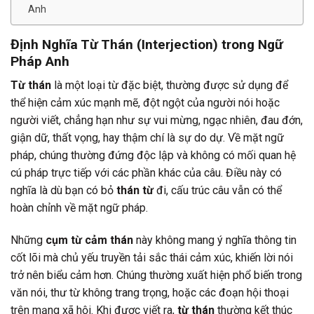
Anh
Định Nghĩa Từ Thán (Interjection) trong Ngữ
Pháp Anh
Từ thán
là một loại từ đặc biệt, thường được sử dụng để
thể hiện cảm xúc mạnh mẽ, đột ngột của người nói hoặc
người viết, chẳng hạn như sự vui mừng, ngạc nhiên, đau đớn,
giận dữ, thất vọng, hay thậm chí là sự do dự. Về mặt ngữ
pháp, chúng thường đứng độc lập và không có mối quan hệ
cú pháp trực tiếp với các phần khác của câu. Điều này có
nghĩa là dù bạn có bỏ
thán từ
đi, cấu trúc câu vẫn có thể
hoàn chỉnh về mặt ngữ pháp.
Những
cụm từ cảm thán
này không mang ý nghĩa thông tin
cốt lõi mà chủ yếu truyền tải sắc thái cảm xúc, khiến lời nói
trở nên biểu cảm hơn. Chúng thường xuất hiện phổ biến trong
văn nói, thư từ không trang trọng, hoặc các đoạn hội thoại
trên mạng xã hội. Khi được viết ra,
từ thán
thường kết thúc