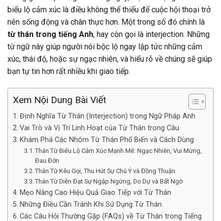
biểu lộ cảm xúc là điều không thể thiếu để cuộc hội thoại trở
nên sống động và chân thực hơn. Một trong số đó chính là
từ thán trong tiếng Anh
, hay còn gọi là interjection. Những
từ ngữ này giúp người nói bộc lộ ngay lập tức những cảm
xúc, thái độ, hoặc sự ngạc nhiên, và hiểu rõ về chúng sẽ giúp
bạn tự tin hơn rất nhiều khi giao tiếp.
Xem Nội Dung Bài Viết
Định Nghĩa Từ Thán (Interjection) trong Ngữ Pháp Anh
Vai Trò và Vị Trí Linh Hoạt của Từ Thán trong Câu
Khám Phá Các Nhóm Từ Thán Phổ Biến và Cách Dùng
Thán Từ Biểu Lộ Cảm Xúc Mạnh Mẽ: Ngạc Nhiên, Vui Mừng,
Đau Đớn
Thán Từ Kêu Gọi, Thu Hút Sự Chú Ý và Đồng Thuận
Thán Từ Diễn Đạt Sự Ngập Ngừng, Do Dự và Bất Ngờ
Mẹo Nâng Cao Hiệu Quả Giao Tiếp với Từ Thán
Những Điều Cần Tránh Khi Sử Dụng Từ Thán
Các Câu Hỏi Thường Gặp (FAQs) về Từ Thán trong Tiếng