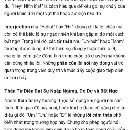
dụ, “Hey! Nhìn kìa!” là cách hiệu quả để kêu gọi sự chú ý của
người khác đến một vật thể hoặc sự kiện nào đó.
Interjection
như “Hello!” hay “Hi!” không chỉ là lời chào mà
còn có thể biểu lộ sự ngạc nhiên khi bạn gặp ai đó một cách
bất ngờ. Trong khi đó, các
từ thán
như “Uh-huh” hoặc “Mhm”
thường được dùng để thể hiện sự đồng ý hoặc hiểu biết,
mang lại cảm giác đồng tình trong cuộc trò chuyện mà không
cần dùng nhiều lời. Những
phần của lời nói
này đóng vai trò
quan trọng trong việc duy trì và thúc đẩy cuộc giao tiếp diễn
ra trôi chảy.
Thán Từ Diễn Đạt Sự Ngập Ngừng, Do Dự và Bất Ngờ
Nhóm
thán từ
này thường được sử dụng khi người nói cần
thêm thời gian để suy nghĩ, hoặc khi họ đang cố gắng nhớ lại
điều gì đó. “Um,” “Uh,” hoặc “Er” là những
lời cảm thán
phổ
biến nhất trong trường hợp này. Chúng cho phép người nói
tạm dừng mà không làm gián đoạn hoàn toàn dòng chảy của