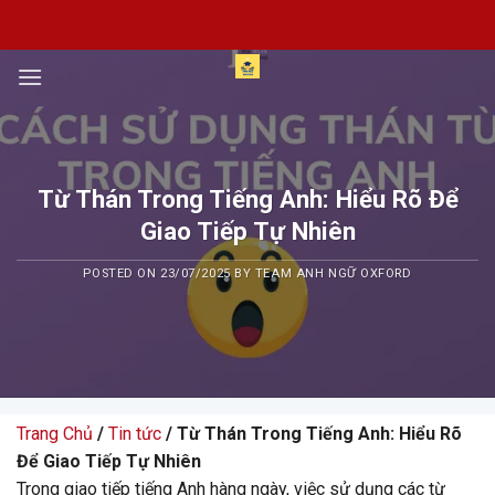
Skip
to
content
Từ Thán Trong Tiếng Anh: Hiểu Rõ Để
Giao Tiếp Tự Nhiên
POSTED ON
23/07/2025
BY
TEAM ANH NGỮ OXFORD
Trang Chủ
/
Tin tức
/ Từ Thán Trong Tiếng Anh: Hiểu Rõ
Để Giao Tiếp Tự Nhiên
Trong giao tiếp tiếng Anh hàng ngày, việc sử dụng các từ