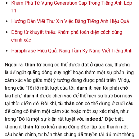
Khám Phá Từ Vựng Generation Gap Trong Tiếng Anh Lớp
11
Hướng Dẫn Viết Thư Xin Việc Bằng Tiếng Anh Hiệu Quả
Động từ khuyết thiếu: Khám phá toàn diện cách dùng
chính xác
Paraphrase Hiệu Quả: Nâng Tầm Kỹ Năng Viết Tiếng Anh
Ngoài ra,
thán từ
cũng có thể được đặt ở giữa câu, thường
là để ngắt quãng dòng suy nghĩ hoặc thêm một sự phản ứng
cảm xúc vào giữa một ý tưởng đang được phát triển. Ví dụ,
trong câu “Tôi lỡ mất lượt của tôi,
darn it
, nên tôi phải chờ
lâu hơn,”
darn it
được chèn vào để thể hiện sự bực bội ngay
tại thời điểm đó. Đôi khi,
từ thán
còn có thể đứng ở cuối câu
để củng cố thêm một cảm xúc hoặc một sự xác nhận, như
trong “Đó là một sự kiện rất tuyệt vời,
indeed
.” Đặc biệt,
không ít
thán từ
có khả năng đứng độc lập tạo thành một
câu hoàn chỉnh, tự bản thân chúng đã truyền tải đủ một thông