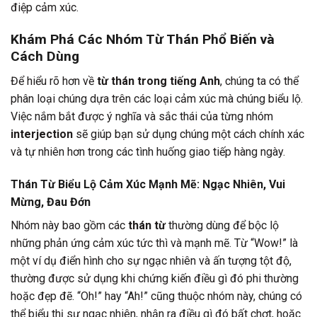
điệp cảm xúc.
Khám Phá Các Nhóm Từ Thán Phổ Biến và
Cách Dùng
Để hiểu rõ hơn về
từ thán trong tiếng Anh
, chúng ta có thể
phân loại chúng dựa trên các loại cảm xúc mà chúng biểu lộ.
Việc nắm bắt được ý nghĩa và sắc thái của từng nhóm
interjection
sẽ giúp bạn sử dụng chúng một cách chính xác
và tự nhiên hơn trong các tình huống giao tiếp hàng ngày.
Thán Từ Biểu Lộ Cảm Xúc Mạnh Mẽ: Ngạc Nhiên, Vui
Mừng, Đau Đớn
Nhóm này bao gồm các
thán từ
thường dùng để bộc lộ
những phản ứng cảm xúc tức thì và mạnh mẽ. Từ “Wow!” là
một ví dụ điển hình cho sự ngạc nhiên và ấn tượng tột độ,
thường được sử dụng khi chứng kiến điều gì đó phi thường
hoặc đẹp đẽ. “Oh!” hay “Ah!” cũng thuộc nhóm này, chúng có
thể biểu thị sự ngạc nhiên, nhận ra điều gì đó bất chợt, hoặc