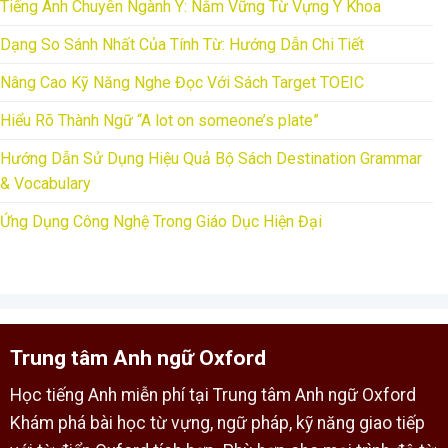
Tiếng Anh Chuyên Ngành Y: Nắm Vững Từ Vựng Y Khoa
Dạng So Sánh Nhất Của Tính Từ: Hướng Dẫn Chi Tiết
Nâng Cao Kỹ Năng Nghe Đọc Với Sách Target TOEIC
Hiểu Rõ Thành Ngữ “A lot on someone’s plate”
Hướng Dẫn Sử Dụng Hiệu Quả Bộ Sách Destination Grammar
& Vocabulary
Ứng Dụng Công Nghệ Trong Giáo Dục Hiện Đại
Trung tâm Anh ngữ Oxford
Học tiếng Anh miễn phí tại Trung tâm Anh ngữ Oxford
Khám phá bài học từ vựng, ngữ pháp, kỹ năng giao tiếp