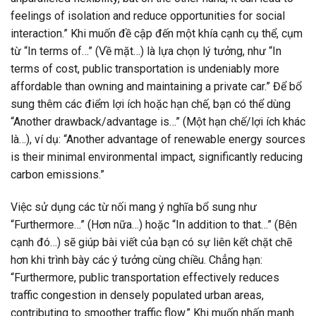
feelings of isolation and reduce opportunities for social
interaction.” Khi muốn đề cập đến một khía cạnh cụ thể, cụm
từ “In terms of…” (Về mặt…) là lựa chọn lý tưởng, như “In
terms of cost, public transportation is undeniably more
affordable than owning and maintaining a private car.” Để bổ
sung thêm các điểm lợi ích hoặc hạn chế, bạn có thể dùng
“Another drawback/advantage is…” (Một hạn chế/lợi ích khác
là…), ví dụ: “Another advantage of renewable energy sources
is their minimal environmental impact, significantly reducing
carbon emissions.”
Việc sử dụng các từ nối mang ý nghĩa bổ sung như
“Furthermore…” (Hơn nữa…) hoặc “In addition to that…” (Bên
cạnh đó…) sẽ giúp bài viết của bạn có sự liên kết chặt chẽ
hơn khi trình bày các ý tưởng cùng chiều. Chẳng hạn:
“Furthermore, public transportation effectively reduces
traffic congestion in densely populated urban areas,
contributing to smoother traffic flow.” Khi muốn nhấn mạnh