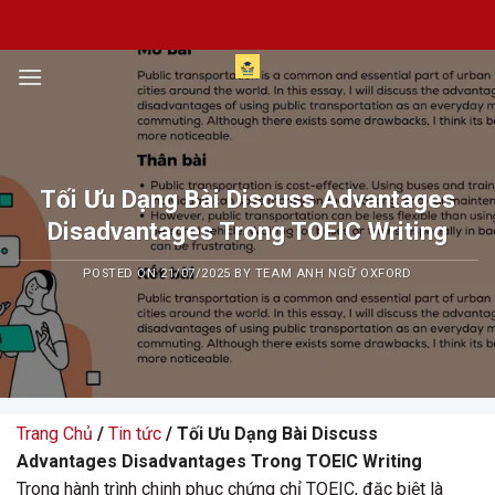
Skip
to
content
Tối Ưu Dạng Bài Discuss Advantages
Disadvantages Trong TOEIC Writing
POSTED ON
21/07/2025
BY
TEAM ANH NGỮ OXFORD
Trang Chủ
/
Tin tức
/ Tối Ưu Dạng Bài Discuss
Advantages Disadvantages Trong TOEIC Writing
Trong hành trình chinh phục chứng chỉ TOEIC, đặc biệt là