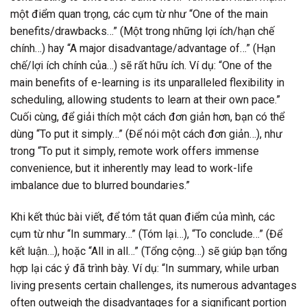
một điểm quan trọng, các cụm từ như “One of the main
benefits/drawbacks…” (Một trong những lợi ích/hạn chế
chính…) hay “A major disadvantage/advantage of…” (Hạn
chế/lợi ích chính của…) sẽ rất hữu ích. Ví dụ: “One of the
main benefits of e-learning is its unparalleled flexibility in
scheduling, allowing students to learn at their own pace.”
Cuối cùng, để giải thích một cách đơn giản hơn, bạn có thể
dùng “To put it simply…” (Để nói một cách đơn giản…), như
trong “To put it simply, remote work offers immense
convenience, but it inherently may lead to work-life
imbalance due to blurred boundaries.”
Khi kết thúc bài viết, để tóm tắt quan điểm của mình, các
cụm từ như “In summary…” (Tóm lại…), “To conclude…” (Để
kết luận…), hoặc “All in all…” (Tổng cộng…) sẽ giúp bạn tổng
hợp lại các ý đã trình bày. Ví dụ: “In summary, while urban
living presents certain challenges, its numerous advantages
often outweigh the disadvantages for a significant portion