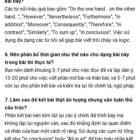
bài này?
Các từ nối hiệu quả bao gồm: “On the one hand… on the other
hand…”, “However”, “Nevertheless”, “Furthermore”, “In
addition”, “Moreover”, “Consequently”, “Therefore”, “In
contrast”, “Similarly”, “To sum up”, “In conclusion”. Việc sử
dụng đa dạng các từ nối sẽ giúp bài viết trôi chảy và logic.
6. Nên phân bổ thời gian như thế nào cho dạng bài này
trong bài thi thực tế?
Bạn nên dành khoảng 5-7 phút cho việc đọc đề và lập dàn ý,
15-20 phút cho việc viết phần mở bài và thân bài, và 5-7 phút
còn lại cho phần kết bài và kiểm tra lại lỗi chính tả, ngữ pháp.
7. Làm sao để kết bài thật ấn tượng nhưng vẫn tuân thủ
cấu trúc?
Phần kết bài nên tóm tắt lại các ý chính đã trình bày mà
không lặp lại nguyên văn, sau đó khẳng định lại quan điểm
cá nhân của bạn một cách rõ ràng. Sử dụng các cụm từ tổng
kết như “In conclusion” hoặc “All in all” để báo hiệu phần kết.