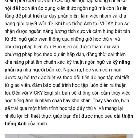
khám phá của học viên. Các dự án học tập không chỉ là cơ
hội để học viên áp dụng kiến thức ngôn ngữ mà còn là nền
tảng để phát triển tư duy phản biện, làm việc nhóm và khả
năng giải quyết vấn đề. Khi học tiếng Anh tại VICKY, bạn sẽ
nhận được nguồn năng lượng tích cực và cảm hứng bất tận
từ đội ngũ giáo viên thông qua những giờ học thú vị và
phương pháp hiện đại. Học viên sẽ được tham gia vào
phương pháp học theo dự án hấp dẫn, đồng thời cải thiện
khả năng phát âm chuẩn xác, kỹ thuật ngôn ngữ và
kỹ năng
phản xạ
như người bản xứ. Ngoài ra, học viên còn nhận
được sự hỗ trợ đặc biệt và theo dõi tiến độ học tập chi tiết
từ giáo viên, đảm bảo quá trình học tập luôn diễn ra thuận
lợi. Đến với VICKY English, bạn sẽ không còn cảm thấy việc
học tiếng Anh là nhàm chán hay khô khan. Thay vào đó, bạn
sẽ trải qua một hành trình học tập đầy thú vị và mang lại
nhiều lợi ích thiết thực, giúp bạn đạt được mục tiêu
cải thiện
tiếng Anh
của mình.