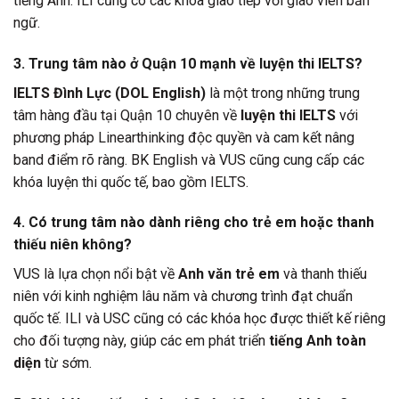
tiếng Anh. ILI cũng có các khóa giao tiếp với giáo viên bản
ngữ.
3. Trung tâm nào ở Quận 10 mạnh về luyện thi IELTS?
IELTS Đình Lực (DOL English)
là một trong những trung
tâm hàng đầu tại Quận 10 chuyên về
luyện thi IELTS
với
phương pháp Linearthinking độc quyền và cam kết nâng
band điểm rõ ràng. BK English và VUS cũng cung cấp các
khóa luyện thi quốc tế, bao gồm IELTS.
4. Có trung tâm nào dành riêng cho trẻ em hoặc thanh
thiếu niên không?
VUS là lựa chọn nổi bật về
Anh văn trẻ em
và thanh thiếu
niên với kinh nghiệm lâu năm và chương trình đạt chuẩn
quốc tế. ILI và USC cũng có các khóa học được thiết kế riêng
cho đối tượng này, giúp các em phát triển
tiếng Anh toàn
diện
từ sớm.