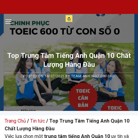
Skip
to
content
Top Trung Tâm Tiếng Anh Quận 10 Chất
Lượng Hàng Đầu
POSTED ON
18/07/2025
BY
TEAM ANH NGỮ OXFORD
Trang Chủ
/
Tin tức
/ Top Trung Tâm Tiếng Anh Quận 10
Chất Lượng Hàng Đầu
Việc lựa chọn một
trung tâm tiếng Anh Quận 10
uy tín và