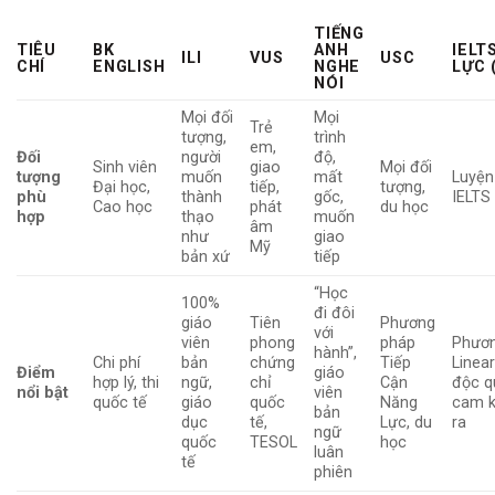
TIẾNG
TIÊU
BK
ANH
IELT
ILI
VUS
USC
CHÍ
ENGLISH
NGHE
LỰC 
NÓI
Mọi đối
Mọi
Trẻ
tượng,
trình
em,
Đối
người
độ,
Sinh viên
giao
Mọi đối
tượng
muốn
mất
Luyện 
Đại học,
tiếp,
tượng,
phù
thành
gốc,
IELTS
Cao học
phát
du học
hợp
thạo
muốn
âm
như
giao
Mỹ
bản xứ
tiếp
“Học
100%
đi đôi
giáo
Tiên
Phương
với
viên
phong
pháp
Phươ
hành”,
Chi phí
bản
chứng
Tiếp
Linear
Điểm
giáo
hợp lý, thi
ngữ,
chỉ
Cận
độc q
nổi bật
viên
quốc tế
giáo
quốc
Năng
cam k
bản
dục
tế,
Lực, du
ra
ngữ
quốc
TESOL
học
luân
tế
phiên