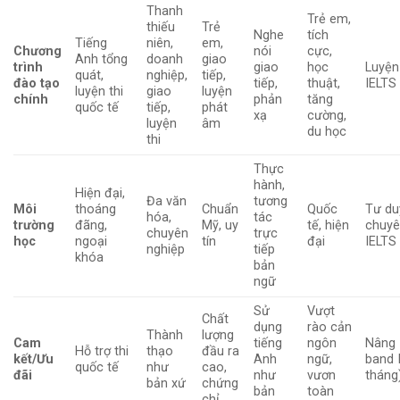
Thanh
Trẻ em,
thiếu
Trẻ
Nghe
tích
Tiếng
niên,
em,
Chương
nói
cực,
Anh tổng
doanh
giao
trình
giao
học
Luyện 
quát,
nghiệp,
tiếp,
đào tạo
tiếp,
thuật,
IELTS
luyện thi
giao
luyện
chính
phản
tăng
quốc tế
tiếp,
phát
xạ
cường,
luyện
âm
du học
thi
Thực
hành,
Hiện đại,
Đa văn
tương
Môi
thoáng
Chuẩn
Quốc
Tư duy
hóa,
tác
trường
đãng,
Mỹ, uy
tế, hiện
chuyê
chuyên
trực
học
ngoại
tín
đại
IELTS
nghiệp
tiếp
khóa
bản
ngữ
Sử
Vượt
Chất
dụng
rào cản
Thành
lượng
Cam
tiếng
ngôn
Nâng 
Hỗ trợ thi
thạo
đầu ra
kết/Ưu
Anh
ngữ,
band 
quốc tế
như
cao,
đãi
như
vươn
tháng
bản xứ
chứng
bản
toàn
chỉ