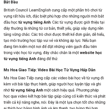
Bắt Đầu
British Council LearnEnglish cung cấp một phần trò chơi từ
vựng rất hữu ích, đặc biệt phù hợp cho những người mới bắt
đầu học
từ vựng tiếng Anh
. Các từ vựng được giới thiệu tại
đây thường là những từ cơ bản, thiết yếu, giúp xây dựng nền
tảng vững chắc. Các trò chơi được thiết kế đơn giản, dễ hiểu,
tạo môi trường học tập vui vẻ và không áp lực. Nếu bạn
đang tìm kiếm một nơi để đặt những viên gạch đầu tiên
trong việc học từ vựng, đây chắc chắn là một
website học
từ vựng tiếng Anh
đáng để thử.
Ms Hoa Giao Tiếp: Video Bài Học Từ Vựng Hấp Dẫn
Ms Hoa Giao Tiếp cung cấp các video bài học về từ vựng đi
kèm với bài tập thực hành, giúp người học luyện tập và ghi
nhớ
từ vựng tiếng Anh
một cách hiệu quả. Phương pháp
học qua video kết hợp bài tập giúp củng cố kiến thức và phát
triển cả kỹ năng nghe, nói. Đây là một lựa chọn tốt cho những
ai thích học bằng hình ảnh và âm thanh, tạo hứng thú hơn