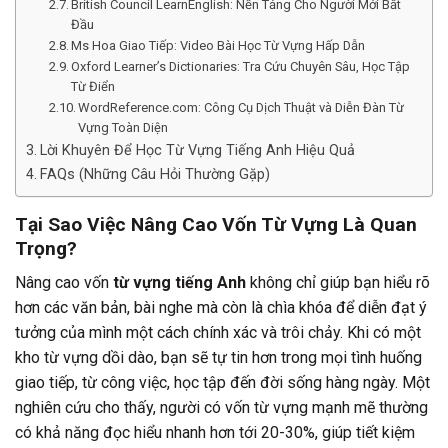
British Council LearnEnglish: Nền Tảng Cho Người Mới Bắt
Đầu
Ms Hoa Giao Tiếp: Video Bài Học Từ Vựng Hấp Dẫn
Oxford Learner’s Dictionaries: Tra Cứu Chuyên Sâu, Học Tập
Từ Điển
WordReference.com: Công Cụ Dịch Thuật và Diễn Đàn Từ
Vựng Toàn Diện
Lời Khuyên Để Học Từ Vựng Tiếng Anh Hiệu Quả
FAQs (Những Câu Hỏi Thường Gặp)
Tại Sao Việc Nâng Cao Vốn Từ Vựng Là Quan
Trọng?
Nâng cao vốn
từ vựng tiếng Anh
không chỉ giúp bạn hiểu rõ
hơn các văn bản, bài nghe mà còn là chìa khóa để diễn đạt ý
tưởng của mình một cách chính xác và trôi chảy. Khi có một
kho từ vựng dồi dào, bạn sẽ tự tin hơn trong mọi tình huống
giao tiếp, từ công việc, học tập đến đời sống hàng ngày. Một
nghiên cứu cho thấy, người có vốn từ vựng mạnh mẽ thường
có khả năng đọc hiểu nhanh hơn tới 20-30%, giúp tiết kiệm