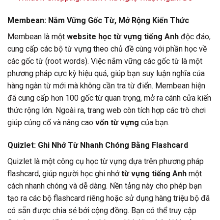
Membean: Nắm Vững Gốc Từ, Mở Rộng Kiến Thức
Membean là một
website học từ vựng tiếng Anh
độc đáo,
cung cấp các bộ từ vựng theo chủ đề cùng với phần học về
các gốc từ (root words). Việc nắm vững các gốc từ là một
phương pháp cực kỳ hiệu quả, giúp bạn suy luận nghĩa của
hàng ngàn từ mới mà không cần tra từ điển. Membean hiện
đã cung cấp hơn 100 gốc từ quan trọng, mở ra cánh cửa kiến
thức rộng lớn. Ngoài ra, trang web còn tích hợp các trò chơi
giúp củng cố và nâng cao
vốn từ vựng
của bạn.
Quizlet: Ghi Nhớ Từ Nhanh Chóng Bằng Flashcard
Quizlet là một công cụ học từ vựng dựa trên phương pháp
flashcard, giúp người học ghi nhớ
từ vựng tiếng Anh
một
cách nhanh chóng và dễ dàng. Nền tảng này cho phép bạn
tạo ra các bộ flashcard riêng hoặc sử dụng hàng triệu bộ đã
có sẵn được chia sẻ bởi cộng đồng. Bạn có thể truy cập