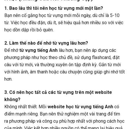
1. Bao lâu thì tôi nên học từ vựng mới một lần?
Bạn nên cố gắng học từ vựng mới mỗi ngày, dù chỉ là 5-10
từ. Việc học đều đặn, dù ít, sẽ hiệu quả hơn nhiều so với việc
học dồn dập rồi bỏ quên.
2. Làm thế nào để nhớ từ vựng lâu hơn?
Để nhớ
từ vựng tiếng Anh
lâu hơn, bạn nên áp dụng các
phương pháp như học theo chủ đề, sử dụng flashcard, đặt
câu với từ mới, và thường xuyên ôn tập định kỳ. Gắn từ mới
với hình ảnh, âm thanh hoặc câu chuyện cũng giúp ghi nhớ tốt
hơn.
3. Có nên học tất cả các từ vựng trên một website
không?
Không nhất thiết. Mỗi
website học từ vựng tiếng Anh
có
điểm mạnh riêng. Bạn nên thử nghiệm một vài trang để tìm
ra phương pháp và công cụ phù hợp nhất với phong cách học
của mình. Việc kết hợp nhiều nguồn có thể mang lại hiệu quả