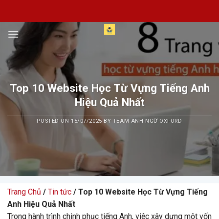
Skip
to
content
Top 10 Website Học Từ Vựng Tiếng Anh
Hiệu Quả Nhất
POSTED ON
15/07/2025
BY
TEAM ANH NGỮ OXFORD
Trang Chủ
/
Tin tức
/ Top 10 Website Học Từ Vựng Tiếng
Anh Hiệu Quả Nhất
Trong hành trình chinh phục tiếng Anh, việc xây dựng một vốn