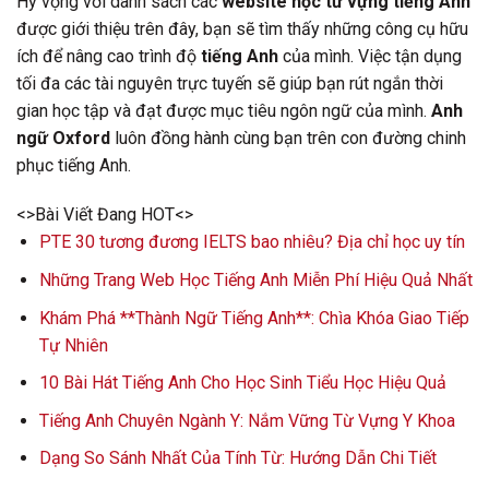
Hy vọng với danh sách các
website học từ vựng tiếng Anh
được giới thiệu trên đây, bạn sẽ tìm thấy những công cụ hữu
ích để nâng cao trình độ
tiếng Anh
của mình. Việc tận dụng
tối đa các tài nguyên trực tuyến sẽ giúp bạn rút ngắn thời
gian học tập và đạt được mục tiêu ngôn ngữ của mình.
Anh
ngữ Oxford
luôn đồng hành cùng bạn trên con đường chinh
phục tiếng Anh.
<>Bài Viết Đang HOT<>
PTE 30 tương đương IELTS bao nhiêu? Địa chỉ học uy tín
Những Trang Web Học Tiếng Anh Miễn Phí Hiệu Quả Nhất
Khám Phá **Thành Ngữ Tiếng Anh**: Chìa Khóa Giao Tiếp
Tự Nhiên
10 Bài Hát Tiếng Anh Cho Học Sinh Tiểu Học Hiệu Quả
Tiếng Anh Chuyên Ngành Y: Nắm Vững Từ Vựng Y Khoa
Dạng So Sánh Nhất Của Tính Từ: Hướng Dẫn Chi Tiết