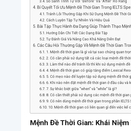
So Sánh Trình Tự Với “Before” Và “After” Rõ Ràng
Bí Quyết Tối Ưu Mệnh Đề Thời Gian Trong IELTS Sp
Tránh Lỗi Thường Gặp Khi Sử Dụng Mệnh Đề Thời G
Cách Luyện Tập Tự Nhiên Và Hiệu Quả
Bài Tập Thực Hành Đa Dạng Giúp Thành Thạo Mệnh
Hướng Dẫn Chi Tiết Các Dạng Bài Tập
Tự Đánh Giá Và Nâng Cao Khả Năng Diễn Đạt
Các Câu Hỏi Thường Gặp Về Mệnh Đề Thời Gian Tron
1. Mệnh đề thời gian là gì và tại sao chúng quan trọ
2. Có cần phải sử dụng tất cả các loại mệnh đề thời
3. Làm thế nào để tránh lỗi thì khi sử dụng mệnh đề 
4. Mệnh đề thời gian có giúp tăng điểm Lexical R
5. Có mẹo nào để luyện tập sử dụng mệnh đề thời g
6. Khi nào nên đặt mệnh đề thời gian ở đầu câu và 
7. Sự khác biệt giữa “when” và “while” là gì?
8. Có cần thiết phải sử dụng các mệnh đề thời gia
9. Có nên dùng mệnh đề thời gian trong phần IELTS 
10. Mệnh đề thời gian có liên quan gì đến việc kể 
Mệnh Đề Thời Gian: Khái Niệm