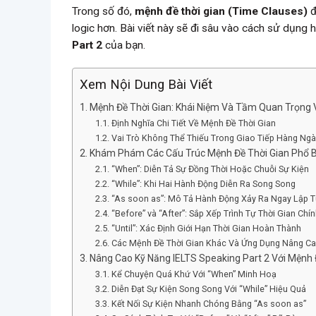
Trong số đó,
mệnh đề thời gian (Time Clauses)
đ
logic hơn. Bài viết này sẽ đi sâu vào cách sử dụng 
Part 2
của bạn.
Xem Nội Dung Bài Viết
Mệnh Đề Thời Gian: Khái Niệm Và Tầm Quan Trọng 
Định Nghĩa Chi Tiết Về Mệnh Đề Thời Gian
Vai Trò Không Thể Thiếu Trong Giao Tiếp Hàng Ng
Khám Phám Các Cấu Trúc Mệnh Đề Thời Gian Phổ B
“When”: Diễn Tả Sự Đồng Thời Hoặc Chuỗi Sự Kiện
“While”: Khi Hai Hành Động Diễn Ra Song Song
“As soon as”: Mô Tả Hành Động Xảy Ra Ngay Lập 
“Before” và “After”: Sắp Xếp Trình Tự Thời Gian Chí
“Until”: Xác Định Giới Hạn Thời Gian Hoàn Thành
Các Mệnh Đề Thời Gian Khác Và Ứng Dụng Nâng C
Nâng Cao Kỹ Năng IELTS Speaking Part 2 Với Mệnh 
Kể Chuyện Quá Khứ Với “When” Minh Hoạ
Diễn Đạt Sự Kiện Song Song Với “While” Hiệu Quả
Kết Nối Sự Kiện Nhanh Chóng Bằng “As soon as”