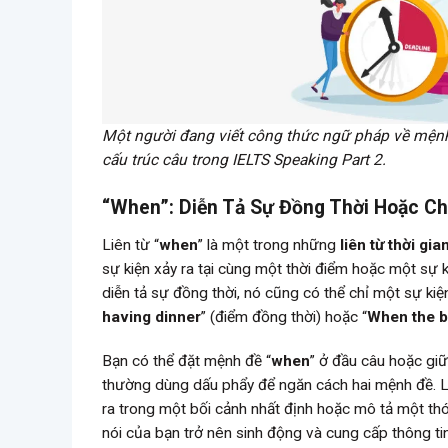
Một người đang viết công thức ngữ pháp về mệnh đ
cấu trúc câu trong IELTS Speaking Part 2.
“When”: Diễn Tả Sự Đồng Thời Hoặc Ch
Liên từ “
when
” là một trong những
liên từ thời gia
sự kiện xảy ra tại cùng một thời điểm hoặc một sự k
diễn tả sự đồng thời, nó cũng có thể chỉ một sự ki
having dinner
” (điểm đồng thời) hoặc “
When the b
Bạn có thể đặt mệnh đề “
when
” ở đầu câu hoặc gi
thường dùng dấu phẩy để ngăn cách hai mệnh đề. Li
ra trong một bối cảnh nhất định hoặc mô tả một thó
nói của bạn trở nên sinh động và cung cấp thông tin