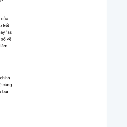
ò của
úp
kết
hay “as
 số về
 làm
 chính
sẽ cùng
o bài