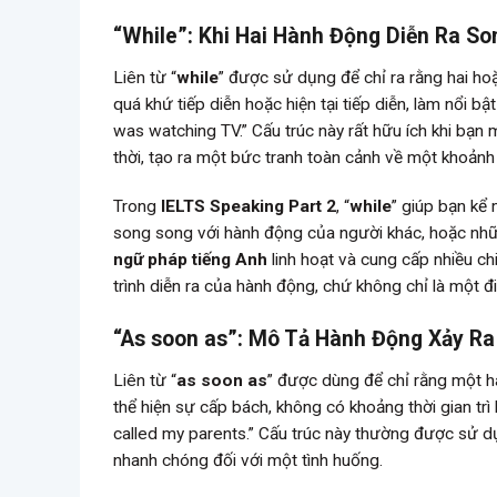
“While”: Khi Hai Hành Động Diễn Ra S
Liên từ “
while
” được sử dụng để chỉ ra rằng hai ho
quá khứ tiếp diễn hoặc hiện tại tiếp diễn, làm nổi bật
was watching TV.” Cấu trúc này rất hữu ích khi bạ
thời, tạo ra một bức tranh toàn cảnh về một khoảnh
Trong
IELTS Speaking Part 2
, “
while
” giúp bạn kể
song song với hành động của người khác, hoặc nhữn
ngữ pháp tiếng Anh
linh hoạt và cung cấp nhiều ch
trình diễn ra của hành động, chứ không chỉ là một đi
“As soon as”: Mô Tả Hành Động Xảy R
Liên từ “
as soon as
” được dùng để chỉ rằng một h
thể hiện sự cấp bách, không có khoảng thời gian trì 
called my parents.” Cấu trúc này thường được sử 
nhanh chóng đối với một tình huống.