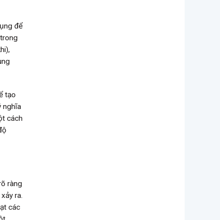
dụng để
 trong
hi),
cung
ể tạo
ý nghĩa
ột cách
độ
rõ ràng
xảy ra.
oạt các
ột