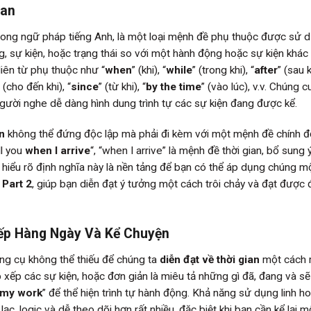
ian
rong ngữ pháp tiếng Anh, là một loại mệnh đề phụ thuộc được sử 
, sự kiện, hoặc trạng thái so với một hành động hoặc sự kiện khác
iên từ phụ thuộc như “
when
” (khi), “
while
” (trong khi), “
after
” (sau k
” (cho đến khi), “
since
” (từ khi), “
by the time
” (vào lúc), v.v. Chúng 
người nghe dễ dàng hình dung trình tự các sự kiện đang được kể.
n
không thể đứng độc lập mà phải đi kèm với một mệnh đề chính đ
ll you
when I arrive
“, “when I arrive” là mệnh đề thời gian, bổ sung 
iệc hiểu rõ định nghĩa này là nền tảng để bạn có thể áp dụng chúng m
 Part 2
, giúp bạn diễn đạt ý tưởng một cách trôi chảy và đạt được 
iếp Hàng Ngày Và Kể Chuyện
ng cụ không thể thiếu để chúng ta
diễn đạt về thời gian
một cách 
 xếp các sự kiện, hoặc đơn giản là miêu tả những gì đã, đang và sẽ 
h my work
” để thể hiện trình tự hành động. Khả năng sử dụng linh h
c, logic và dễ theo dõi hơn rất nhiều, đặc biệt khi bạn cần kể lại m