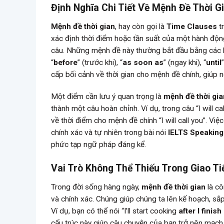
Định Nghĩa Chi Tiết Về Mệnh Đề Thời G
Mệnh đề thời gian
, hay còn gọi là
Time Clauses
t
xác định thời điểm hoặc tần suất của một hành động
câu. Những mệnh đề này thường bắt đầu bằng các l
“
before
” (trước khi), “
as soon as
” (ngay khi), “
until
cấp bối cảnh về thời gian cho mệnh đề chính, giúp 
Một điểm cần lưu ý quan trọng là
mệnh đề thời gia
thành một câu hoàn chỉnh. Ví dụ, trong câu “I will ca
về thời điểm cho mệnh đề chính “I will call you”. V
chính xác và tự nhiên trong bài nói
IELTS Speaking
phức tạp ngữ pháp đáng kể.
Vai Trò Không Thể Thiếu Trong Giao T
Trong đời sống hàng ngày,
mệnh đề thời gian
là cô
và chính xác. Chúng giúp chúng ta lên kế hoạch, sắp
Ví dụ, bạn có thể nói “I’ll start cooking
after I finis
cấu trúc này giúp câu chuyện của bạn trở nên mạch lạ