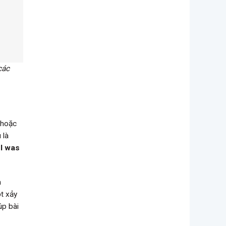
các
 hoặc
 là
I was
a
t xảy
úp bài