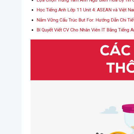
Lựa Chọn Trung Tâm Anh Ngữ Biên Hòa Uy Tín 
Học Tiếng Anh Lớp 11 Unit 4: ASEAN và Việt N
Nắm Vững Cấu Trúc But For: Hướng Dẫn Chi Tiế
Bí Quyết Viết CV Cho Nhân Viên IT Bằng Tiếng 