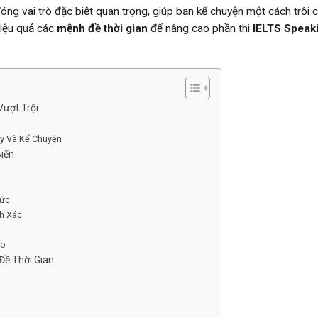
óng vai trò đặc biệt quan trọng, giúp bạn kể chuyện một cách trôi 
hiệu quả các
mệnh đề thời gian
để nâng cao phần thi
IELTS Speak
Vượt Trội
ày Và Kể Chuyện
iến
Tức
nh Xác
ao
Đề Thời Gian