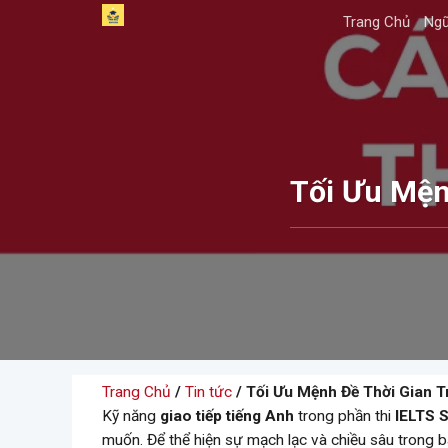
Skip
Trang Chủ
Ngữ
to
content
Tối Ưu Mện
Trang Chủ
/
Tin tức
/ Tối Ưu Mệnh Đề Thời Gian T
Kỹ năng
giao tiếp tiếng Anh
trong phần thi
IELTS S
muốn. Để thể hiện sự mạch lạc và chiều sâu trong bài