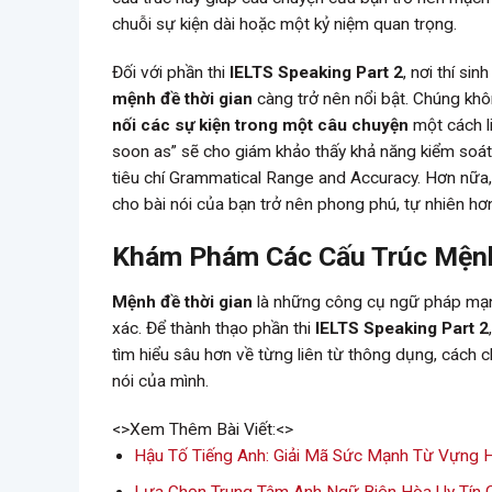
chuỗi sự kiện dài hoặc một kỷ niệm quan trọng.
Đối với phần thi
IELTS Speaking Part 2
, nơi thí sin
mệnh đề thời gian
càng trở nên nổi bật. Chúng kh
nối các sự kiện trong một câu chuyện
một cách li
soon as” sẽ cho giám khảo thấy khả năng kiểm soá
tiêu chí Grammatical Range and Accuracy. Hơn nữa
cho bài nói của bạn trở nên phong phú, tự nhiên hơ
Khám Phám Các Cấu Trúc Mệnh
Mệnh đề thời gian
là những công cụ ngữ pháp mạnh m
xác. Để thành thạo phần thi
IELTS Speaking Part 2
tìm hiểu sâu hơn về từng liên từ thông dụng, cách
nói của mình.
<>Xem Thêm Bài Viết:<>
Hậu Tố Tiếng Anh: Giải Mã Sức Mạnh Từ Vựng 