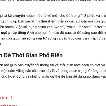
h phải
kể chuyện
hoặc miêu tả về một chủ đề trong 1-2 phút, vai tr
ông chỉ giúp bạn
xác định thời điểm
diễn ra các sự kiện mà còn gi
ền mạch. Việc sử dụng chính xác “when”, “while”, “before”, “after” 
t
ngữ pháp tiếng Anh
của bạn ở mức độ cao, từ đó nâng cao điểm
, nó còn giúp
mở rộng vốn từ vựng
và cấu trúc câu, tránh lặp từ và
n.
 Đề Thời Gian Phổ Biến
ẽ giúp bạn truyền tải thông tin về thời gian một cách chi tiết và
, việc nắm vững các cấu trúc này là vô cùng quan trọng. Chúng ta 
 chúng hoạt động và những ví dụ cụ thể để bạn dễ dàng áp dụng và
Hiệu Quả