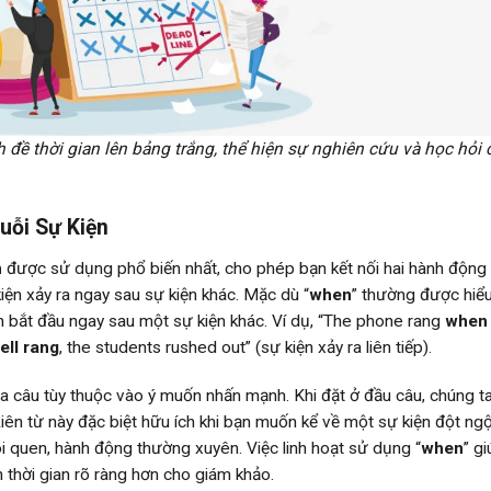
ề thời gian lên bảng trắng, thể hiện sự nghiên cứu và học hỏi 
uỗi Sự Kiện
n
được sử dụng phổ biến nhất, cho phép bạn kết nối hai hành động
iện xảy ra ngay sau sự kiện khác. Mặc dù “
when
” thường được hiểu
ện bắt đầu ngay sau một sự kiện khác. Ví dụ, “The phone rang
when 
ell rang
, the students rushed out” (sự kiện xảy ra liên tiếp).
ữa câu tùy thuộc vào ý muốn nhấn mạnh. Khi đặt ở đầu câu, chúng t
ên từ này đặc biệt hữu ích khi bạn muốn kể về một sự kiện đột ngộ
i quen, hành động thường xuyên. Việc linh hoạt sử dụng “
when
” gi
 thời gian rõ ràng hơn cho giám khảo.