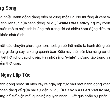
ong Song
ặc nhiều hành động đang diễn ra cùng một lúc. Nó thường đi kèm vớ
 tính liên tục của hành động. Ví dụ, “
While I was studying
, my ro
n muốn mô tả một tình huống mà trong đó có nhiều hoạt động diễn r
 khắc nhất định.
 một câu chuyện phức tạp hơn, nơi bạn có thể miêu tả hành động c
g gì đang xảy ra xung quanh bạn. Điều này thể hiện khả năng sử 
i tiết hơn cho câu chuyện. Hãy nhớ rằng “
while
” thường tập trung v
ểm thời gian.
a Ngay Lập Tức
ành động hoặc sự kiện xảy ra ngay lập tức sau một hành động khá
hoãn đáng kể giữa hai sự kiện. Ví dụ, “
As soon as I arrived home
dụng để thể hiện mối quan hệ nguyên nhân – kết quả hoặc sự phản 