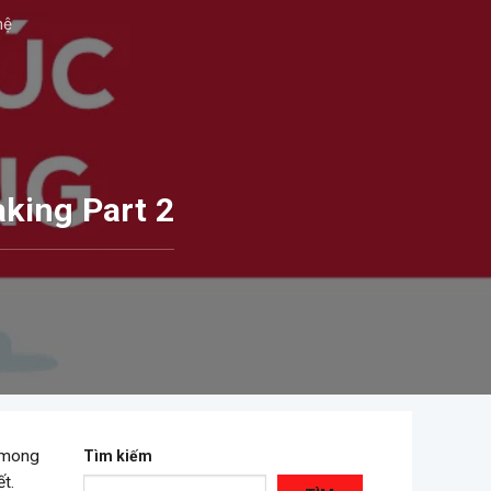
hệ
king Part 2
ố mong
Tìm kiếm
t.