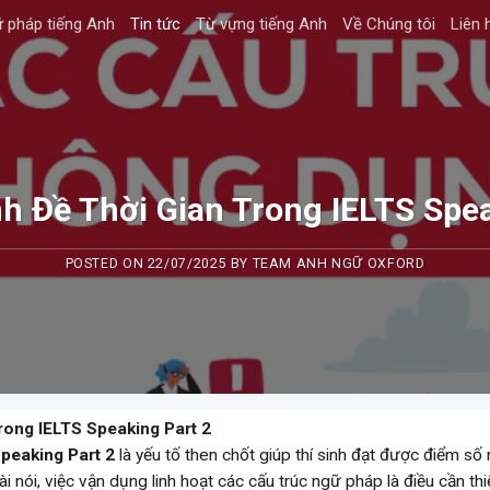
 pháp tiếng Anh
Tin tức
Từ vựng tiếng Anh
Về Chúng tôi
Liên 
h Đề Thời Gian Trong IELTS Spea
POSTED ON
22/07/2025
BY
TEAM ANH NGỮ OXFORD
rong IELTS Speaking Part 2
peaking Part 2
là yếu tố then chốt giúp thí sinh đạt được điểm s
 nói, việc vận dụng linh hoạt các cấu trúc ngữ pháp là điều cần thiế