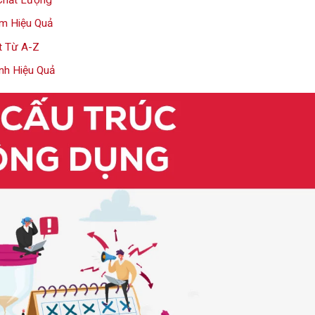
Chất Lượng
am Hiệu Quả
t Từ A-Z
Anh Hiệu Quả