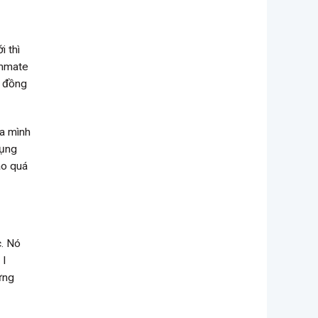
i thì
ommate
a đồng
ủa mình
dụng
ào quá
c. Nó
, I
ứng