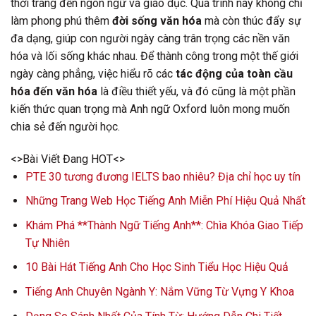
thời trang đến ngôn ngữ và giáo dục. Quá trình này không chỉ
làm phong phú thêm
đời sống văn hóa
mà còn thúc đẩy sự
đa dạng, giúp con người ngày càng trân trọng các nền văn
hóa và lối sống khác nhau. Để thành công trong một thế giới
ngày càng phẳng, việc hiểu rõ các
tác động của toàn cầu
hóa đến văn hóa
là điều thiết yếu, và đó cũng là một phần
kiến thức quan trọng mà Anh ngữ Oxford luôn mong muốn
chia sẻ đến người học.
<>Bài Viết Đang HOT<>
PTE 30 tương đương IELTS bao nhiêu? Địa chỉ học uy tín
Những Trang Web Học Tiếng Anh Miễn Phí Hiệu Quả Nhất
Khám Phá **Thành Ngữ Tiếng Anh**: Chìa Khóa Giao Tiếp
Tự Nhiên
10 Bài Hát Tiếng Anh Cho Học Sinh Tiểu Học Hiệu Quả
Tiếng Anh Chuyên Ngành Y: Nắm Vững Từ Vựng Y Khoa