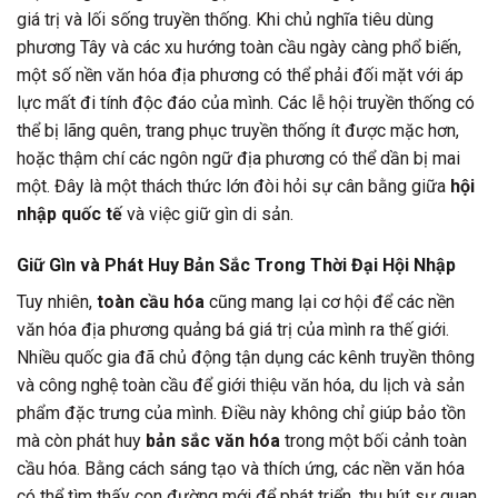
giá trị và lối sống truyền thống. Khi chủ nghĩa tiêu dùng
phương Tây và các xu hướng toàn cầu ngày càng phổ biến,
một số nền văn hóa địa phương có thể phải đối mặt với áp
lực mất đi tính độc đáo của mình. Các lễ hội truyền thống có
thể bị lãng quên, trang phục truyền thống ít được mặc hơn,
hoặc thậm chí các ngôn ngữ địa phương có thể dần bị mai
một. Đây là một thách thức lớn đòi hỏi sự cân bằng giữa
hội
nhập quốc tế
và việc giữ gìn di sản.
Giữ Gìn và Phát Huy Bản Sắc Trong Thời Đại Hội Nhập
Tuy nhiên,
toàn cầu hóa
cũng mang lại cơ hội để các nền
văn hóa địa phương quảng bá giá trị của mình ra thế giới.
Nhiều quốc gia đã chủ động tận dụng các kênh truyền thông
và công nghệ toàn cầu để giới thiệu văn hóa, du lịch và sản
phẩm đặc trưng của mình. Điều này không chỉ giúp bảo tồn
mà còn phát huy
bản sắc văn hóa
trong một bối cảnh toàn
cầu hóa. Bằng cách sáng tạo và thích ứng, các nền văn hóa
có thể tìm thấy con đường mới để phát triển, thu hút sự quan