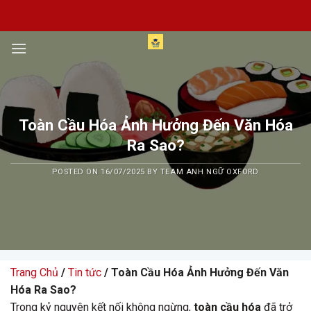
Skip
to
content
Toàn Cầu Hóa Ảnh Hưởng Đến Văn Hóa
Ra Sao?
POSTED ON
16/07/2025
BY
TEAM ANH NGỮ OXFORD
Trang Chủ
/
Tin tức
/ Toàn Cầu Hóa Ảnh Hưởng Đến Văn
Hóa Ra Sao?
Trong kỷ nguyên kết nối không ngừng,
toàn cầu hóa
đã trở