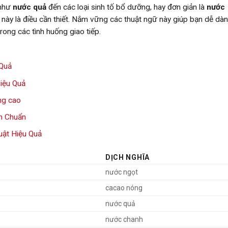
 như
nước quả
đến các loại sinh tố bổ dưỡng, hay đơn giản là
nước
 này là điều cần thiết. Nắm vững các thuật ngữ này giúp bạn dễ dà
rong các tình huống giao tiếp.
 Quả
iệu Quả
ng cao
h Chuẩn
ật Hiệu Quả
DỊCH NGHĨA
nước ngọt
cacao nóng
nước quả
nước chanh