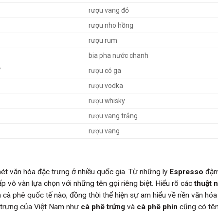
rượu vang đỏ
rượu nho hồng
rượu rum
bia pha nước chanh
/
rượu có ga
rượu vodka
rượu whisky
rượu vang trắng
rượu vang
ét văn hóa đặc trưng ở nhiều quốc gia. Từ những ly
Espresso
đậm
p vô vàn lựa chọn với những tên gọi riêng biệt. Hiểu rõ các
thuật 
 cà phê quốc tế nào, đồng thời thể hiện sự am hiểu về nền văn hóa
 trưng của Việt Nam như
cà phê trứng
và
cà phê phin
cũng có tên