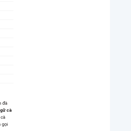
 đà
ngữ cà
 cà
 gọi