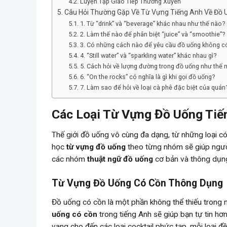
Luyện Tập Giao Tiếp Thường Xuyên
Câu Hỏi Thường Gặp Về Từ Vựng Tiếng Anh Về Đồ 
1. Từ “drink” và “beverage” khác nhau như thế nào?
2. Làm thế nào để phân biệt “juice” và “smoothie”?
3. Có những cách nào để yêu cầu đồ uống không c
4. “Still water” và “sparkling water” khác nhau gì?
5. Cách hỏi về lượng đường trong đồ uống như thế 
6. “On the rocks” có nghĩa là gì khi gọi đồ uống?
7. Làm sao để hỏi về loại cà phê đặc biệt của quán
Các Loại Từ Vựng Đồ Uống Tiế
Thế giới đồ uống vô cùng đa dạng, từ những loại c
học
từ vựng đồ uống
theo từng nhóm sẽ giúp người
các nhóm
thuật ngữ đồ uống
cơ bản và thông dụng 
Từ Vựng Đồ Uống Có Cồn Thông Dụng
Đồ uống có cồn là một phần không thể thiếu trong 
uống có cồn
trong tiếng Anh sẽ giúp bạn tự tin hơ
vang cho đến các loại cocktail phức tạp, mỗi loại đ