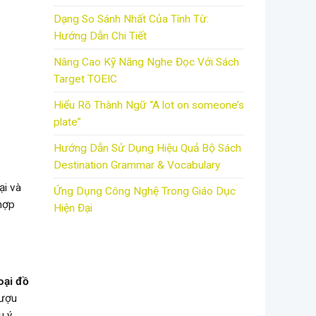
Dạng So Sánh Nhất Của Tính Từ:
Hướng Dẫn Chi Tiết
Nâng Cao Kỹ Năng Nghe Đọc Với Sách
Target TOEIC
Hiểu Rõ Thành Ngữ “A lot on someone’s
plate”
Hướng Dẫn Sử Dụng Hiệu Quả Bộ Sách
Destination Grammar & Vocabulary
ại và
Ứng Dụng Công Nghệ Trong Giáo Dục
hợp
Hiện Đại
oại đồ
rượu
 ý.