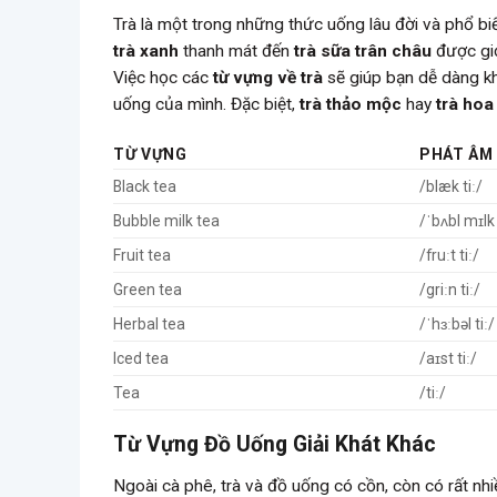
Trà là một trong những thức uống lâu đời và phổ biế
trà xanh
thanh mát đến
trà sữa trân châu
được giớ
Việc học các
từ vựng về trà
sẽ giúp bạn dễ dàng khá
uống của mình. Đặc biệt,
trà thảo mộc
hay
trà hoa
TỪ VỰNG
PHÁT ÂM
Black tea
/blæk tiː/
Bubble milk tea
/ˈbʌbl mɪlk 
Fruit tea
/fruːt tiː/
Green tea
/griːn tiː/
Herbal tea
/ˈhɜːbəl tiː/
Iced tea
/aɪst tiː/
Tea
/tiː/
Từ Vựng Đồ Uống Giải Khát Khác
Ngoài cà phê, trà và đồ uống có cồn, còn có rất nh