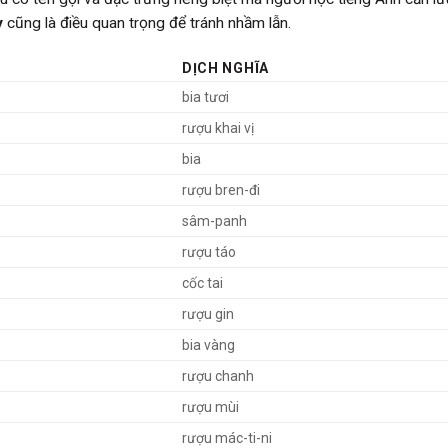
y
cũng là điều quan trọng để tránh nhầm lẫn.
DỊCH NGHĨA
bia tươi
rượu khai vị
bia
rượu bren-đi
sâm-panh
rượu táo
cốc tai
rượu gin
bia vàng
rượu chanh
rượu mùi
rượu mác-ti-ni