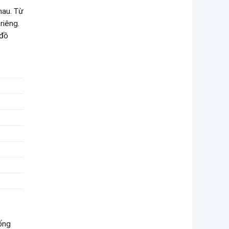
hau. Từ
riêng.
 đồ
ống