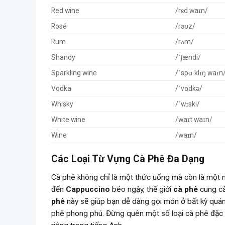
Red wine
/rɛd waɪn/
Rosé
/rəʊz/
Rum
/rʌm/
Shandy
/ˈʃændi/
Sparkling wine
/ˈspɑːklɪŋ waɪn
Vodka
/ˈvɒdkə/
Whisky
/ˈwɪski/
White wine
/waɪt waɪn/
Wine
/waɪn/
Các Loại Từ Vựng Cà Phê Đa Dạng
Cà phê không chỉ là một thức uống mà còn là một n
đến
Cappuccino
béo ngậy, thế giới
cà phê
cung cấ
phê
này sẽ giúp bạn dễ dàng gọi món ở bất kỳ quán
phê phong phú. Đừng quên một số loại cà phê đặc