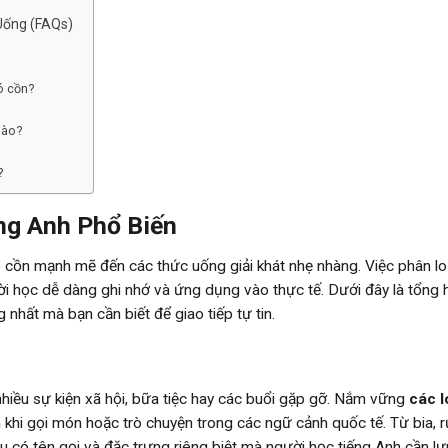
Uống (FAQs)
ó cồn?
nào?
?
ng Anh Phổ Biến
ó cồn mạnh mẽ đến các thức uống giải khát nhẹ nhàng. Việc phân lo
 học dễ dàng ghi nhớ và ứng dụng vào thực tế. Dưới đây là tổng 
nhất mà bạn cần biết để giao tiếp tự tin.
nhiều sự kiện xã hội, bữa tiệc hay các buổi gặp gỡ. Nắm vững
các l
n khi gọi món hoặc trò chuyện trong các ngữ cảnh quốc tế. Từ bia, 
ều có tên gọi và đặc trưng riêng biệt mà người học tiếng Anh cần lưu