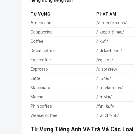
riêng trong tiếng Anh.
TỪ VỰNG
PHÁT ÂM
Americano
/əˌmerɪˈkɑːnəʊ/
Cappuccino
/ˌkæpʊˈʧiːnəʊ/
Coffee
/ˈkɒfi/
Decaf coffee
/ˈdiːkæf ˈkɒfi/
Egg coffee
/ɛg ˈkɒfi/
Espresso
/ɛˈsprɛsəʊ/
Latte
/ˈlɑːteɪ/
Macchiato
/ˌmækiˈɑːtəʊ/
Mocha
/ˈmɒkə/
Phin coffee
/fɪn ˈkɒfi/
Weasel coffee
/ˈwiːzl ˈkɒfi/
Từ Vựng Tiếng Anh Về Trà Và Các Loại