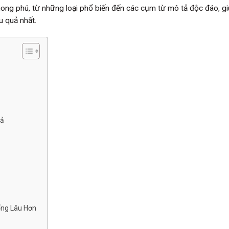
hong phú, từ những loại phổ biến đến các cụm từ mô tả độc đáo, g
u quả nhất.
uả
ống Lâu Hơn