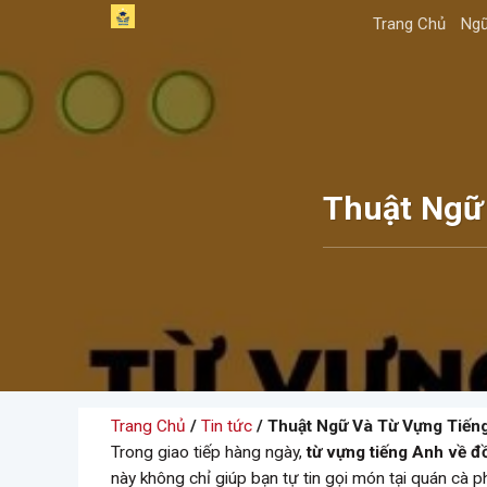
Skip
Trang Chủ
Ngữ
to
content
Thuật Ngữ 
Trang Chủ
/
Tin tức
/ Thuật Ngữ Và Từ Vựng Tiếng
Trong giao tiếp hàng ngày,
từ vựng tiếng Anh về đ
này không chỉ giúp bạn tự tin gọi món tại quán cà 