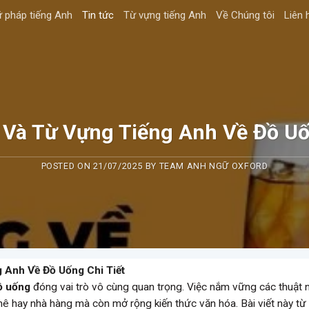
 pháp tiếng Anh
Tin tức
Từ vựng tiếng Anh
Về Chúng tôi
Liên 
Và Từ Vựng Tiếng Anh Về Đồ Uố
POSTED ON
21/07/2025
BY
TEAM ANH NGỮ OXFORD
 Anh Về Đồ Uống Chi Tiết
ồ uống
đóng vai trò vô cùng quan trọng. Việc nắm vững các thuật 
phê hay nhà hàng mà còn mở rộng kiến thức văn hóa. Bài viết này từ