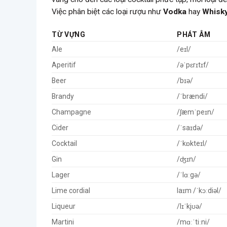
Việc phân biệt các loại rượu như
Vodka
hay
Whisk
TỪ VỰNG
PHÁT ÂM
Ale
/eɪl/
Aperitif
/əˈpɛrɪtɪf/
Beer
/bɪə/
Brandy
/ˈbrændi/
Champagne
/ʃæmˈpeɪn/
Cider
/ˈsaɪdə/
Cocktail
/ˈkɒkteɪl/
Gin
/ʤɪn/
Lager
/ˈlɑːgə/
Lime cordial
laɪm /ˈkɔːdiəl/
Liqueur
/lɪˈkjʊə/
Martini
/mɑːˈtiːni/