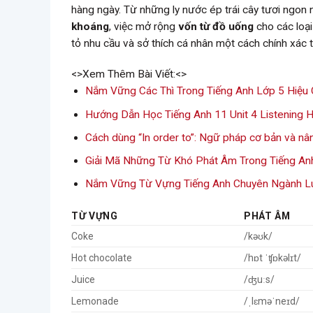
hàng ngày. Từ những ly nước ép trái cây tươi ngon
khoáng
, việc mở rộng
vốn từ đồ uống
cho các loại
tỏ nhu cầu và sở thích cá nhân một cách chính xác t
<>Xem Thêm Bài Viết:<>
Nắm Vững Các Thì Trong Tiếng Anh Lớp 5 Hiệu
Hướng Dẫn Học Tiếng Anh 11 Unit 4 Listening H
Cách dùng “In order to”: Ngữ pháp cơ bản và nâ
Giải Mã Những Từ Khó Phát Âm Trong Tiếng An
Nắm Vững Từ Vựng Tiếng Anh Chuyên Ngành Lu
TỪ VỰNG
PHÁT ÂM
Coke
/kəʊk/
Hot chocolate
/hɒt ˈʧɒkəlɪt/
Juice
/ʤuːs/
Lemonade
/ˌlɛməˈneɪd/