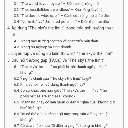
“The world is your oyster” – Biển cơ hội rộng mở
“The possibilities are endless” – Khả năng là vô tận
“The door is wide open” – Cánh cửa rộng mở chào đón
“No limits” và “Unlimited potential” – Diễn đạt trực tiếp
Áp dụng “The sky’s the limit” trong các tình huống thực
tế
Trong môi trường học tập và phát triển bản thân
Trong sự nghiệp và kinh doanh
Luyện tập và củng cố kiến thức với “The sky’s the limit”
Câu hỏi thường gặp (FAQs) về “The sky’s the limit”
“The sky’s the limit” có phải là một thành ngữ phổ biến
không?
Ý nghĩa chính của “The sky’s the limit” là gì?
Khi nào tôi nên sử dụng thành ngữ này?
Có sự khác biệt nào giữa “The sky’s the limit” và “The
possibilities are endless” không?
Thành ngữ này có liên quan gì đến ý nghĩa của “không giới
hạn” không?
Tôi có thể dùng thành ngữ này trong văn viết học thuật
không?
Có cách nào khác để diễn tả ý nghĩa tương tự không?