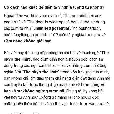
Có cách nào khác để diễn tả ý nghĩa tương tự không?
Ngoài “The world is your oyster”, “The possibilities are
endless”, và “The door is wide open”, bạn có thể sử dụng
các cụm từ như “
unlimited potential
“, “no boundaries”,
hoặc “anything is possible” để diễn tả ý nghĩa tương tự về
tiềm năng không giới hạn
.
Bài viết này đã cung cấp thông tin chi tiết về thành ngữ “
The
sky’s the limit
“, bao gồm định nghĩa, nguồn gốc, cách sử
dụng trong các ngữ cảnh khác nhau và những cụm từ đồng
nghĩa. Với “
The sky’s the limit
” trong vốn từ vựng của mình,
bạn không chỉ làm giàu thêm khả năng diễn đạt tiếng Anh mà
còn truyền tải được thông điệp mạnh mẽ về
tiềm năng vô
hạn
và
sự không ngừng vươn tới
. Chúng tôi hy vọng bài
viết này từ Anh ngữ Oxford đã mang lại cho người đọc
những kiến thức bổ ích và có thể vận dụng được vào thực tế.