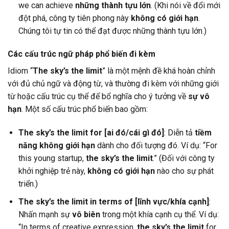
we can achieve
những thành tựu lớn
. (Khi nói về đổi mới
đột phá, công ty tiên phong này
không có giới hạn
.
Chúng tôi tự tin có thể đạt được những thành tựu lớn.)
Các cấu trúc ngữ pháp phổ biến đi kèm
Idiom “
The sky’s the limit
” là một mệnh đề khá hoàn chỉnh
với đủ chủ ngữ và động từ, và thường đi kèm với những giới
từ hoặc cấu trúc cụ thể để bổ nghĩa cho ý tưởng về
sự vô
hạn
. Một số cấu trúc phổ biến bao gồm:
The sky’s the limit for [ai đó/cái gì đó]
: Diễn tả
tiềm
năng không giới hạn
dành cho đối tượng đó. Ví dụ: “For
this young startup,
the sky’s the limit
.” (Đối với công ty
khởi nghiệp trẻ này,
không có giới hạn
nào cho sự phát
triển.)
The sky’s the limit in terms of [lĩnh vực/khía cạnh]
:
Nhấn mạnh sự
vô biên
trong một khía cạnh cụ thể. Ví dụ:
“In terms of creative expression,
the sky’s the limit
for