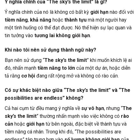
Ý nghĩa chính của “The sky’s the limit” là gì?
Ý nghĩa chính của nó là không có bất kỳ
giới hạn
nào đối với
tiềm năng
,
khả năng
hoặc
thành tựu
mà một người hay
một tình huống có thể đạt được. Nó thể hiện sự lạc quan và
tin tưởng vào
tương lai không giới hạn
.
Khi nào tôi nên sử dụng thành ngữ này?
Bạn nên sử dụng “
The sky’s the limit
” khi muốn khích lệ ai
đó, nhấn mạnh
tiềm năng to lớn
của một dự án, hoặc diễn
tả rằng
cơ hội
đang rất rộng mở và không có rào cản.
Có sự khác biệt nào giữa “The sky’s the limit” và “The
possibilities are endless” không?
Cả hai cụm từ đều mang ý nghĩa về
sự vô hạn
, nhưng “
The
sky’s the limit
” thường nhấn mạnh vào việc không có
rào
cản
hoặc
giới hạn
từ bên ngoài, đặc biệt về thành tựu và
tiềm năng cá nhân. Trong khi đó, “The possibilities are
endless” tập trung hơn vào
số lượng không giới hạn
của