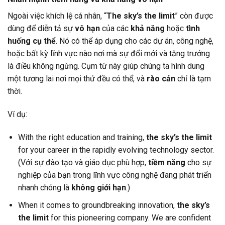
Ngoài việc khích lệ cá nhân, “
The sky’s the limit
” còn được
dùng để diễn tả sự
vô hạn
của các
khả năng
hoặc
tình
huống cụ thể
. Nó có thể áp dụng cho các dự án, công nghệ,
hoặc bất kỳ lĩnh vực nào nơi mà sự đổi mới và tăng trưởng
là điều không ngừng. Cụm từ này giúp chúng ta hình dung
một tương lai nơi mọi thứ đều có thể, và
rào cản
chỉ là tạm
thời.
Ví dụ:
With the right education and training,
the sky’s the limit
for your career in the rapidly evolving technology sector.
(Với sự đào tạo và giáo dục phù hợp,
tiềm năng
cho sự
nghiệp của bạn trong lĩnh vực công nghệ đang phát triển
nhanh chóng là
không giới hạn
.)
When it comes to groundbreaking innovation,
the sky’s
the limit
for this pioneering company. We are confident