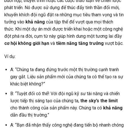
buổi họp, thuyết trình hoặc các cuộc thảo luận về chiến lược
phát triển. Nó được sử dụng để thúc đẩy tinh thần đổi mới,
khuyến khích đội ngũ đặt ra những mục tiêu tham vọng và tin
tưởng vào
khả năng
của tập thể để vượt qua mọi thách
thức. Khi một dự án mới được triển khai hoặc một công nghệ
đột phá ra đời, cụm từ này giúp hình dung một tương lai đầy
cơ hội không giới hạn
và
tiềm năng tăng trưởng
vượt bậc.
Ví dụ:
A: “Chúng ta đang đứng trước một thị trường cạnh tranh
gay gắt. Liệu sản phẩm mới của chúng ta có thể tạo ra sự
khác biệt không?”
B: “Tuyệt đối có thể! Với đội ngũ kỹ sư tài năng và chiến
lược tiếp thị sáng tạo của chúng ta,
the sky’s the limit
cho thành công của sản phẩm này. Chúng ta có
khả năng
dẫn đầu thị trường.”
A: “Bạn đã nhận thấy công nghệ đang tiến bộ nhanh chóng