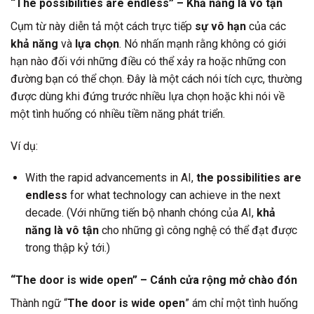
“The possibilities are endless” – Khả năng là vô tận
Cụm từ này diễn tả một cách trực tiếp
sự vô hạn
của các
khả năng
và
lựa chọn
. Nó nhấn mạnh rằng không có giới
hạn nào đối với những điều có thể xảy ra hoặc những con
đường bạn có thể chọn. Đây là một cách nói tích cực, thường
được dùng khi đứng trước nhiều lựa chọn hoặc khi nói về
một tình huống có nhiều tiềm năng phát triển.
Ví dụ:
With the rapid advancements in AI,
the possibilities are
endless
for what technology can achieve in the next
decade. (Với những tiến bộ nhanh chóng của AI,
khả
năng là vô tận
cho những gì công nghệ có thể đạt được
trong thập kỷ tới.)
“The door is wide open” – Cánh cửa rộng mở chào đón
Thành ngữ “
The door is wide open
” ám chỉ một tình huống