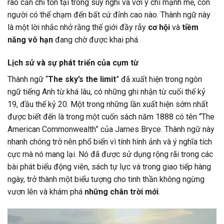
rào cản chỉ tồn tại trong suy nghĩ và với ý chí mạnh mẽ, con
người có thể chạm đến bất cứ đỉnh cao nào. Thành ngữ này
là một lời nhắc nhở rằng thế giới đầy rẫy
cơ hội
và
tiềm
năng vô hạn
đang chờ được khai phá.
Lịch sử và sự phát triển của cụm từ
Thành ngữ “
The sky’s the limit
” đã xuất hiện trong ngôn
ngữ tiếng Anh từ khá lâu, có những ghi nhận từ cuối thế kỷ
19, đầu thế kỷ 20. Một trong những lần xuất hiện sớm nhất
được biết đến là trong một cuốn sách năm 1888 có tên “The
American Commonwealth” của James Bryce. Thành ngữ này
nhanh chóng trở nên phổ biến vì tính hình ảnh và ý nghĩa tích
cực mà nó mang lại. Nó đã được sử dụng rộng rãi trong các
bài phát biểu động viên, sách tự lực và trong giao tiếp hàng
ngày, trở thành một biểu tượng cho tinh thần không ngừng
vươn lên và khám phá
những chân trời mới
.