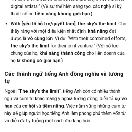
digital artists.” (Về sự thể hiện sáng tạo, các nghệ sĩ kỹ
thuật số có
tiềm năng không giới hạn
.)
With [yếu tố hỗ trợ/quyết tâm], the sky’s the limit
: Cho
thấy rằng với một điều kiện nhất định,
khả năng
đạt
được là
vô cùng lớn
. Ví dụ: “With their combined efforts,
the sky’s the limit
for their joint venture.” (Với nỗ lực
chung của họ,
khả năng thành công
cho liên doanh của
họ là
không có giới hạn
.)
Các thành ngữ tiếng Anh đồng nghĩa và tương
tự
Ngoài “
The sky’s the limit
“, tiếng Anh còn có nhiều thành
ngữ và cụm từ khác mang ý nghĩa tương đồng, diễn tả
sự vô
hạn
của
cơ hội
và
tiềm năng
. Việc nắm vững những cụm từ
này sẽ giúp người học tiếng Anh làm phong phú thêm vốn từ
và diễn đạt ý tưởng một cách đa dạng hơn.