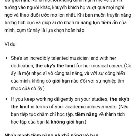
tưởng vào người khác, khuyến khích họ vượt qua mọi nghi
ngờ và theo đuổi ước mơ lớn nhất. Khi bạn muốn truyền năng
lượng tích cực và giúp ai đó nhận ra
năng lực tiềm ẩn
của
mình, cụm từ này là lựa chọn hoàn hảo.
Ví dụ:
She’s an incredibly talented musician, and with her
dedication,
the sky’s the limit
for her musical career. (Cô
ấy là một nhạc sĩ vô cùng tài năng, và với sự cống hiến
của mình, không có
giới hạn
nào đối với sự nghiệp âm
nhạc của cô ấy.)
If you keep working diligently on your studies,
the sky’s
the limit
in terms of your academic achievements. (Nếu
bạn tiếp tục chăm chỉ học tập,
tiềm năng
về thành tích
học tập của bạn là
không giới hạn
.)
Nhấn mạnh tiềm năng và khả năng vô hạn