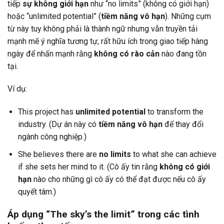
tiếp
sự không giới hạn
như “no limits” (không có giới hạn)
hoặc “unlimited potential” (
tiềm năng vô hạn
). Những cụm
từ này tuy không phải là thành ngữ nhưng vẫn truyền tải
mạnh mẽ ý nghĩa tương tự, rất hữu ích trong giao tiếp hàng
ngày để nhấn mạnh rằng
không có rào cản
nào đang tồn
tại.
Ví dụ:
This project has
unlimited potential
to transform the
industry. (Dự án này có
tiềm năng vô hạn
để thay đổi
ngành công nghiệp.)
She believes there are
no limits
to what she can achieve
if she sets her mind to it. (Cô ấy tin rằng
không có giới
hạn
nào cho những gì cô ấy có thể đạt được nếu cô ấy
quyết tâm.)
Áp dụng “The sky’s the limit” trong các tình