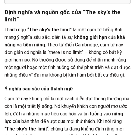
Định nghĩa và nguồn gốc của “The sky’s the
limit”
Thành ngữ “
The sky’s the limit
” là một cụm từ tiếng Anh
mang ý nghĩa sâu sắc, diễn tả sự
không giới hạn
của
khả
năng
và
tiềm năng
. Theo từ điển Cambridge, cụm từ này
đơn giản có nghĩa là “there is no limit” – không có bất kỳ
giới hạn nào. Nó thường được sử dụng để nhấn mạnh rằng
một người hoặc một tình huống có thể phát triển và đạt được
những điều vĩ đại mà không bị kìm hãm bởi bất cứ điều gì.
Ý nghĩa sâu sắc của thành ngữ
Cụm từ này không chỉ là một cách diễn đạt thông thường mà
còn là một triết lý sống. Nó khuyến khích con người mơ ước
lớn, đặt ra những mục tiêu cao hơn và tin tưởng vào
năng
lực
của bản thân để vượt qua mọi thử thách. Khi nói rằng
“
The sky’s the limit
“, chúng ta đang khẳng định rằng mọi