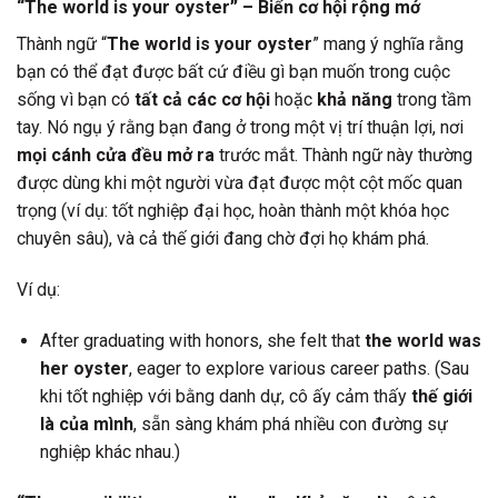
“The world is your oyster” – Biển cơ hội rộng mở
Thành ngữ “
The world is your oyster
” mang ý nghĩa rằng
bạn có thể đạt được bất cứ điều gì bạn muốn trong cuộc
sống vì bạn có
tất cả các cơ hội
hoặc
khả năng
trong tầm
tay. Nó ngụ ý rằng bạn đang ở trong một vị trí thuận lợi, nơi
mọi cánh cửa đều mở ra
trước mắt. Thành ngữ này thường
được dùng khi một người vừa đạt được một cột mốc quan
trọng (ví dụ: tốt nghiệp đại học, hoàn thành một khóa học
chuyên sâu), và cả thế giới đang chờ đợi họ khám phá.
Ví dụ:
After graduating with honors, she felt that
the world was
her oyster
, eager to explore various career paths. (Sau
khi tốt nghiệp với bằng danh dự, cô ấy cảm thấy
thế giới
là của mình
, sẵn sàng khám phá nhiều con đường sự
nghiệp khác nhau.)