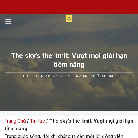
Skip
to
content
The sky’s the limit: Vượt mọi giới hạn
tiềm năng
POSTED ON
20/07/2025
BY
TEAM ANH NGỮ OXFORD
Trang Chủ
/
Tin tức
/ The sky’s the limit: Vượt mọi giới hạn
tiềm năng
Trong cuộc sống, đôi khi chúng ta cần một lời động viên