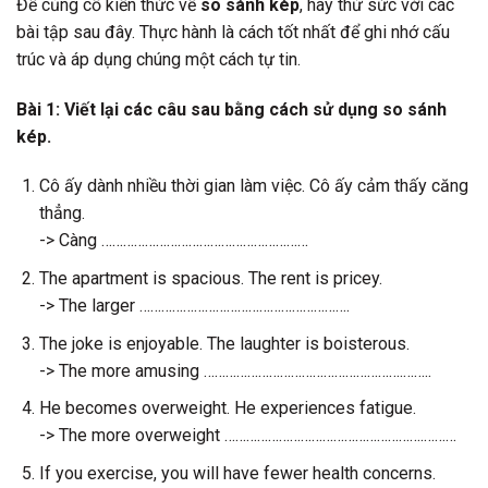
Để củng cố kiến thức về
so sánh kép
, hãy thử sức với các
bài tập sau đây. Thực hành là cách tốt nhất để ghi nhớ cấu
trúc và áp dụng chúng một cách tự tin.
Bài 1: Viết lại các câu sau bằng cách sử dụng so sánh
kép.
Cô ấy dành nhiều thời gian làm việc. Cô ấy cảm thấy căng
thẳng.
-> Càng …………………………………………………
The apartment is spacious. The rent is pricey.
-> The larger ………………………………………………….
The joke is enjoyable. The laughter is boisterous.
-> The more amusing ……………………………………………….……..
He becomes overweight. He experiences fatigue.
-> The more overweight ……………………………………………….………
If you exercise, you will have fewer health concerns.