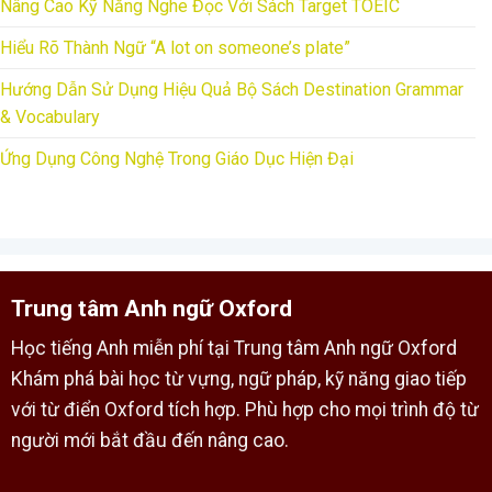
Nâng Cao Kỹ Năng Nghe Đọc Với Sách Target TOEIC
Hiểu Rõ Thành Ngữ “A lot on someone’s plate”
Hướng Dẫn Sử Dụng Hiệu Quả Bộ Sách Destination Grammar
& Vocabulary
Ứng Dụng Công Nghệ Trong Giáo Dục Hiện Đại
Trung tâm Anh ngữ Oxford
Học tiếng Anh miễn phí tại Trung tâm Anh ngữ Oxford
Khám phá bài học từ vựng, ngữ pháp, kỹ năng giao tiếp
với từ điển Oxford tích hợp. Phù hợp cho mọi trình độ từ
người mới bắt đầu đến nâng cao.