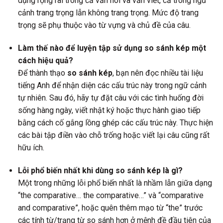
dụng rộng rãi trong cả văn nói và văn viết, cả trong ngữ
cảnh trang trọng lẫn không trang trọng. Mức độ trang
trọng sẽ phụ thuộc vào từ vựng và chủ đề của câu.
Làm thế nào để luyện tập sử dụng so sánh kép một
cách hiệu quả?
Để thành thạo
so sánh kép
, bạn nên đọc nhiều tài liệu
tiếng Anh để nhận diện các cấu trúc này trong ngữ cảnh
tự nhiên. Sau đó, hãy tự đặt câu với các tình huống đời
sống hàng ngày, viết nhật ký hoặc thực hành giao tiếp
bằng cách cố gắng lồng ghép các cấu trúc này. Thực hiện
các bài tập điền vào chỗ trống hoặc viết lại câu cũng rất
hữu ích.
Lỗi phổ biến nhất khi dùng so sánh kép là gì?
Một trong những lỗi phổ biến nhất là nhầm lẫn giữa dạng
“the comparative… the comparative…” và “comparative
and comparative”, hoặc quên thêm mạo từ “the” trước
các tính từ/trạng từ so sánh hơn ở mệnh đề đầu tiên của