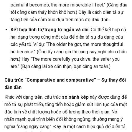
painful it becomes, the more miserable I feel.” (Càng đau
tôi càng cảm thấy khốn khổ hơn.) Đây là cách diễn tả sự
tăng tiến của cảm xúc dựa trên mức độ đau đớn.
Kết hợp tính từ/trạng từ ngắn và dài:
Có thể kết hợp cả
hai dạng trong cùng một câu để diễn tả sự đa dạng của
các yếu tố. Ví dụ: “The older he got, the more thoughtful
he became.” (Ông ấy càng già thì càng suy nghĩ chín chắn
hơn.) Hay “The more carefully you drive, the safer you
are.” (Bạn càng lái xe cẩn thận, bạn càng an toàn.)
Cấu trúc “Comparative and comparative” – Sự thay đổi
dần dần
Khác với dạng trên, cấu trúc
so sánh kép
này được dùng để
mô tả sự phát triển, tăng tiến hoặc giảm sút liên tục của một
đặc tính về chất lượng hoặc số lượng theo thời gian. Nó
nhấn mạnh quá trình biến đổi không ngừng, thường mang ý
nghĩa “càng ngày càng”. Đây là một cách hiệu quả để diễn tả