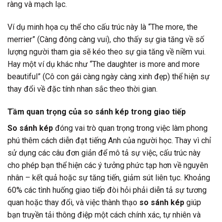
ràng và mạch lạc.
Ví dụ minh họa cụ thể cho cấu trúc này là “The more, the
merrier” (Càng đông càng vui), cho thấy sự gia tăng về số
lượng người tham gia sẽ kéo theo sự gia tăng về niềm vui.
Hay một ví dụ khác như “The daughter is more and more
beautiful” (Cô con gái càng ngày càng xinh đẹp) thể hiện sự
thay đổi về đặc tính nhan sắc theo thời gian.
Tầm quan trọng của so sánh kép trong giao tiếp
So sánh kép
đóng vai trò quan trọng trong việc làm phong
phú thêm cách diễn đạt tiếng Anh của người học. Thay vì chỉ
sử dụng các câu đơn giản để mô tả sự việc, cấu trúc này
cho phép bạn thể hiện các ý tưởng phức tạp hơn về nguyên
nhân – kết quả hoặc sự tăng tiến, giảm sút liên tục. Khoảng
60% các tình huống giao tiếp đòi hỏi phải diễn tả sự tương
quan hoặc thay đổi, và việc thành thạo
so sánh kép
giúp
bạn truyền tải thông điệp một cách chính xác, tự nhiên và