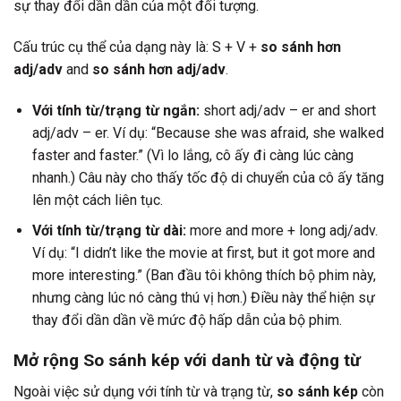
sự thay đổi dần dần của một đối tượng.
Cấu trúc cụ thể của dạng này là: S + V +
so sánh hơn
adj/adv
and
so sánh hơn adj/adv
.
Với tính từ/trạng từ ngắn:
short adj/adv – er and short
adj/adv – er. Ví dụ: “Because she was afraid, she walked
faster and faster.” (Vì lo lắng, cô ấy đi càng lúc càng
nhanh.) Câu này cho thấy tốc độ di chuyển của cô ấy tăng
lên một cách liên tục.
Với tính từ/trạng từ dài:
more and more + long adj/adv.
Ví dụ: “I didn’t like the movie at first, but it got more and
more interesting.” (Ban đầu tôi không thích bộ phim này,
nhưng càng lúc nó càng thú vị hơn.) Điều này thể hiện sự
thay đổi dần dần về mức độ hấp dẫn của bộ phim.
Mở rộng So sánh kép với danh từ và động từ
Ngoài việc sử dụng với tính từ và trạng từ,
so sánh kép
còn