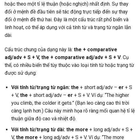
hoặc theo một tỉ lệ thuận (hoặc nghịch) nhất định. Sự thay
đổi ở mệnh đề đầu tiên sẽ tác động trực tiếp đến sự thay
đổi ở mệnh đề thứ hai. Đây là một cấu trúc rất phổ biến và
linh hoạt, có thể áp dụng với cả tính từ và trạng từ ngắn lẫn
dài.
Cấu trúc chung của dạng này là:
the + comparative
adj/adv + S + V, the + comparative adj/adv + S + V
. Cụ
thể, có nhiều biến thể tùy thuộc vào loại tính từ hoặc trạng từ
được sử dụng:
Với tính từ/trạng từ ngắn:
the
+ short adj/adv –
er
+ S
+ V,
the
+ short adj/adv –
er
+ S + V. Ví dụ: “The higher
you climb, the colder it gets.” (Bạn leo càng cao thì trời
càng lạnh hơn.) Câu này minh họa rõ ràng mối quan hệ tỉ lệ
thuận giữa độ cao và nhiệt độ.
Với tính từ/trạng từ dài:
the more
+ long adj/adv + S +
V,
the more
+ long adj/adv + S + V. Ví dụ: “The more