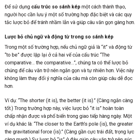
Để sử dụng
cấu trúc so sánh kép
một cách thành thạo,
người học cần lưu ý một số trường hợp đặc biệt và các quy
tắc lược bỏ để tránh nhầm lẫn và giúp câu văn gọn gàng hơn.
Lược bỏ chủ ngữ và động từ trong so sánh kép
Trong một số trường hợp, nếu chủ ngữ giả là “it” và động từ
“to be” được lặp lại ở cả hai vế của cấu trúc “The
comparative… the comparative…”, chúng ta có thể lược bỏ
chúng để câu văn trở nên ngắn gọn và tự nhiên hơn. Việc này
không làm thay đổi ý nghĩa của câu mà còn giúp câu dễ đọc
hơn.
Ví dụ: “The shorter (it is), the better (it is).” (Càng ngắn càng
tốt.) Trong trường hợp này, việc lược bỏ “it is” hoàn toàn
chấp nhận được và phổ biến trong giao tiếp hàng ngày. Một
ví dụ khác là: “The closer to the Earth’s pole (is), the greater
the gravitational force (is).” (Càng gần cực trái đất, trọng lực
càng mạnh.) Sự lược bỏ “is” ở đây giúp câu văn trở nên súc