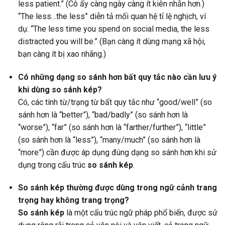
less patient.” (Cô ấy càng ngày càng ít kiên nhẫn hơn.)
“The less…the less” diễn tả mối quan hệ tỉ lệ nghịch, ví
dụ: “The less time you spend on social media, the less
distracted you will be.” (Bạn càng ít dùng mạng xã hội,
bạn càng ít bị xao nhãng.)
Có những dạng so sánh hơn bất quy tắc nào cần lưu ý
khi dùng so sánh kép?
Có, các tính từ/trạng từ bất quy tắc như “good/well” (so
sánh hơn là “better”), “bad/badly” (so sánh hơn là
“worse”), “far” (so sánh hơn là “farther/further”), “little”
(so sánh hơn là “less”), “many/much” (so sánh hơn là
“more”) cần được áp dụng đúng dạng so sánh hơn khi sử
dụng trong cấu trúc
so sánh kép
.
So sánh kép thường được dùng trong ngữ cảnh trang
trọng hay không trang trọng?
So sánh kép
là một cấu trúc ngữ pháp phổ biến, được sử