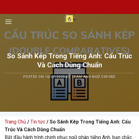
Skip
to
content
So Sánh Kép Trong Tiếng Anh: Cấu Trúc
Và Cách Dùng Chuẩn
POSTED ON
16/07/2025
BY
TEAM ANH NGỮ OXFORD
Trang Chủ
/
Tin tức
/ So Sánh Kép Trong Tiếng Anh: Cấu
Trúc Và Cách Dùng Chuẩn
Bắt đầu hành trình chinh phục ngữ pháp tiếng Anh, bạn chắc