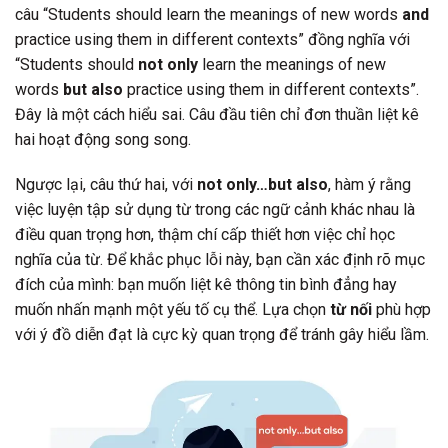
câu “Students should learn the meanings of new words
and
practice using them in different contexts” đồng nghĩa với
“Students should
not only
learn the meanings of new
words
but also
practice using them in different contexts”.
Đây là một cách hiểu sai. Câu đầu tiên chỉ đơn thuần liệt kê
hai hoạt động song song.
Ngược lại, câu thứ hai, với
not only…but also
, hàm ý rằng
việc luyện tập sử dụng từ trong các ngữ cảnh khác nhau là
điều quan trọng hơn, thậm chí cấp thiết hơn việc chỉ học
nghĩa của từ. Để khắc phục lỗi này, bạn cần xác định rõ mục
đích của mình: bạn muốn liệt kê thông tin bình đẳng hay
muốn nhấn mạnh một yếu tố cụ thể. Lựa chọn
từ nối
phù hợp
với ý đồ diễn đạt là cực kỳ quan trọng để tránh gây hiểu lầm.