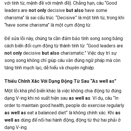
với tính từ, mệnh đề với mệnh đề). Chẳng hạn, câu “Good
leaders are
not only
decisive
but also
have some
charisma” là sai cấu trúc. “Decisive” là một tính từ, trong khi
“have some charisma” là một cụm động từ.
Để sửa lỗi này, chúng ta cần đảm bảo tính song song bằng
cách biến đổi cụm động từ thành tính từ: “Good leaders are
not only
decisive
but also
charismatic.” Việc duy trì sự
song song không chỉ giúp câu văn đúng ngữ pháp mà còn
tăng tính mạch lạc, dễ hiểu và chuyên nghiệp.
Thiếu Chính Xác Với Dạng Động Từ Sau “As well as”
Một lỗi khá phổ biến khác là việc không chia động từ đúng
dạng V-ing khi nó xuất hiện sau
as well as
. Ví dụ, câu “In
order to maintain good health, people do exercise regularly
as well as
eat a balanced diet” là không chính xác. Khi
as
well as
dùng để nối hai hành động, động từ thứ hai phải ở
dạng V-ing.