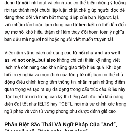
dụng
từ nối
linh hoạt và chính xác có thể biến những ý tưởng
rời rạc thành một chuỗi lập luận chặt chẽ, giúp người đọc dễ
dàng theo dõi và nắm bắt thông điệp của bạn. Ngược lại,
việc nhầm lẫn hoặc lạm dụng các
từ liên kết
có thể dẫn đến
sự mơ hồ, khó hiểu, thậm chí làm thay đổi hoàn toàn ý nghĩa
ban đầu mà người nói hoặc người viết muốn truyền tải.
Việc nắm vững cách sử dụng các
từ nối
như
and
,
as well
as
, và
not only…but also
không chỉ cải thiện kỹ năng viết
lách mà còn nâng cao khả năng giao tiếp hiệu quả. Khi bạn
hiểu rõ ý nghĩa và mục đích của từng
từ nối
, bạn có thể chủ
động điều chỉnh trọng tâm thông tin, nhấn mạnh những điểm
quan trọng và tạo ra sự đa dạng trong cấu trúc câu. Điều này
đặc biệt hữu ích trong các kỳ thi tiếng Anh đòi hỏi khả năng
diễn đạt tốt như IELTS hay TOEFL, nơi mà sự chính xác trong
ngữ pháp và vốn từ vựng phong phú được đánh giá cao.
Phân Biệt Sắc Thái Và Ngữ Pháp Của “And”,