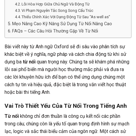
Lỗi Hòa Hợp Giữa Chủ Ngữ Và Động Từ
Vi Phạm Nguyên Tắc Song Song Cấu Trúc
Thiếu Chính Xác Với Dạng Động Từ Sau “As well as”
Mẹo Nâng Cao Kỹ Năng Sử Dụng Từ Nối Nâng Cao
FAQs – Các Câu Hỏi Thường Gặp Về Từ Nối
Bài viết này từ Anh ngữ Oxford sẽ đi sâu vào phân tích sự
khác biệt về ý nghĩa, ngữ pháp và cách chia động từ khi sử
dụng ba
từ nối
quan trọng này. Chúng ta sẽ khám phá những
lỗi sai phổ biến mà người học thường mắc phải và đưa ra
các lời khuyên hữu ích để bạn có thể ứng dụng chúng một
cách tự tin và hiệu quả, đặc biệt là trong văn viết học thuật
hoặc bài thi tiếng Anh.
Vai Trò Thiết Yếu Của Từ Nối Trong Tiếng Anh
Từ nối
không chỉ đơn thuần là công cụ kết nối các phần
trong câu; chúng còn là yếu tố quan trọng định hình sự mạch
lạc, logic và sắc thái biểu cảm của ngôn ngữ. Một cách sử