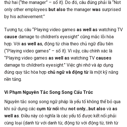
thứ hai (“the manager” – số ít). Do đó, câu đúng phải là “Not
only other employees
but also
the manager
was
surprised
by his achievement.”
Tương tự, câu “Playing video games
as well as
watching TV
cause
damage to children’s eyesight” cũng mắc lỗi hòa
hợp. Với
as well as
, động từ chia theo chủ ngữ đầu tiên
(“Playing video games” – số ít). Vì vậy, câu chính xác là
“Playing video games
as well as
watching TV
causes
damage to children’s eyesight.” Việc ghi nhớ và áp dụng
đúng quy tắc hòa hợp
chủ ngữ và động từ
là một kỹ năng
nền tảng.
Vi Phạm Nguyên Tắc Song Song Cấu Trúc
Nguyên tắc song song ngữ pháp là yếu tố không thể bỏ qua
khi sử dụng các
cụm từ nối
như
not only…but also
và
as
well as
. Điều này có nghĩa là các yếu tố được kết nối phải
cùng loại (danh từ với danh từ, động từ với động từ, tính từ