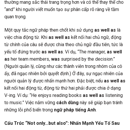
thường mang sắc thái trang trọng hơn và có thể thay thế cho
“and” khi người viết muốn tạo sự phân cấp rõ ràng về tầm
quan trọng.
Một quy tắc ngữ pháp then chốt khi sử dụng
as well as
là
việc chia động từ. Khi
as well as
kết nối hai chủ ngữ, động
từ chính của câu sẽ được chia theo chủ ngữ đầu tiên, tức là
yếu tố đứng trước
as well as
. Ví dụ, “The manager,
as well
as
her team members,
was
surprised by the decision.”
(Người quản lý, cũng như các thành viên trong nhóm của cô
ấy, đã ngạc nhiên bởi quyết định.) Ở đây, sự ngạc nhiên của
người quản lý được nhấn mạnh hơn. Đặc biệt, nếu
as well as
kết nối hai động từ, động từ thứ hai phải được chia ở dạng
V-ing. Ví dụ: “He enjoys reading books
as well as
listening
to music.” Việc nắm vững
cách dùng
này sẽ giúp bạn tránh
những lỗi phổ biến trong
ngữ pháp tiếng Anh
.
Cấu Trúc “Not only…but also”: Nhấn Mạnh Yếu Tố Sau