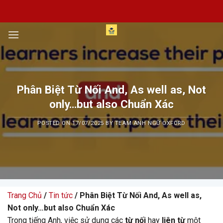
Skip
to
content
Phân Biệt Từ Nối And, As well as, Not
only…but also Chuẩn Xác
POSTED ON
17/07/2025
BY
TEAM ANH NGỮ OXFORD
Trang Chủ
/
Tin tức
/ Phân Biệt Từ Nối And, As well as,
Not only…but also Chuẩn Xác
Trong tiếng Anh, việc sử dụng các
từ nối
hay
liên từ
một