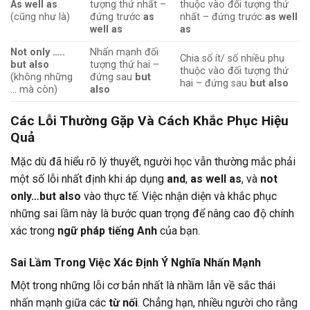
As well as
tượng thứ nhất –
thuộc vào đối tượng thứ
(cũng như là)
đứng trước
as
nhất – đứng trước
as well
well as
as
Not only …..
Nhấn mạnh đối
Chia số ít/ số nhiều phụ
but also
tượng thứ hai –
thuộc vào đối tượng thứ
(không những
đứng sau
but
hai – đứng sau
but also
… mà còn)
also
Các Lỗi Thường Gặp Và Cách Khắc Phục Hiệu
Quả
Mặc dù đã hiểu rõ lý thuyết, người học vẫn thường mắc phải
một số lỗi nhất định khi áp dụng
and
,
as well as
, và
not
only…but also
vào thực tế. Việc nhận diện và khắc phục
những sai lầm này là bước quan trọng để nâng cao độ chính
xác trong
ngữ pháp tiếng Anh
của bạn.
Sai Lầm Trong Việc Xác Định Ý Nghĩa Nhấn Mạnh
Một trong những lỗi cơ bản nhất là nhầm lẫn về sắc thái
nhấn mạnh giữa các
từ nối
. Chẳng hạn, nhiều người cho rằng