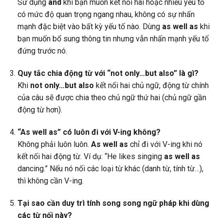
Sử dụng
and
khi bạn muốn kết nối hai hoặc nhiều yếu tố
có mức độ quan trọng ngang nhau, không có sự nhấn
mạnh đặc biệt vào bất kỳ yếu tố nào. Dùng
as well as
khi
bạn muốn bổ sung thông tin nhưng vẫn nhấn mạnh yếu tố
đứng trước nó.
Quy tắc chia động từ với “not only…but also” là gì?
Khi
not only…but also
kết nối hai chủ ngữ, động từ chính
của câu sẽ được chia theo chủ ngữ thứ hai (chủ ngữ gần
động từ hơn).
“As well as” có luôn đi với V-ing không?
Không phải luôn luôn.
As well as
chỉ đi với V-ing khi nó
kết nối hai động từ. Ví dụ: “He likes singing
as well as
dancing.” Nếu nó nối các loại từ khác (danh từ, tính từ…),
thì không cần V-ing.
Tại sao cần duy trì tính song song ngữ pháp khi dùng
các từ nối này?