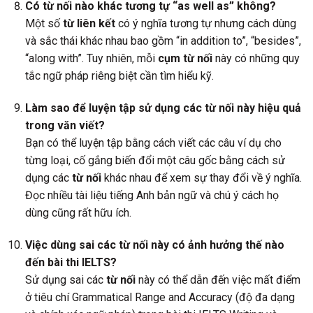
Có từ nối nào khác tương tự “as well as” không?
Một số
từ liên kết
có ý nghĩa tương tự nhưng cách dùng
và sắc thái khác nhau bao gồm “in addition to”, “besides”,
“along with”. Tuy nhiên, mỗi
cụm từ nối
này có những quy
tắc ngữ pháp riêng biệt cần tìm hiểu kỹ.
Làm sao để luyện tập sử dụng các từ nối này hiệu quả
trong văn viết?
Bạn có thể luyện tập bằng cách viết các câu ví dụ cho
từng loại, cố gắng biến đổi một câu gốc bằng cách sử
dụng các
từ nối
khác nhau để xem sự thay đổi về ý nghĩa.
Đọc nhiều tài liệu tiếng Anh bản ngữ và chú ý cách họ
dùng cũng rất hữu ích.
Việc dùng sai các từ nối này có ảnh hưởng thế nào
đến bài thi IELTS?
Sử dụng sai các
từ nối
này có thể dẫn đến việc mất điểm
ở tiêu chí Grammatical Range and Accuracy (độ đa dạng