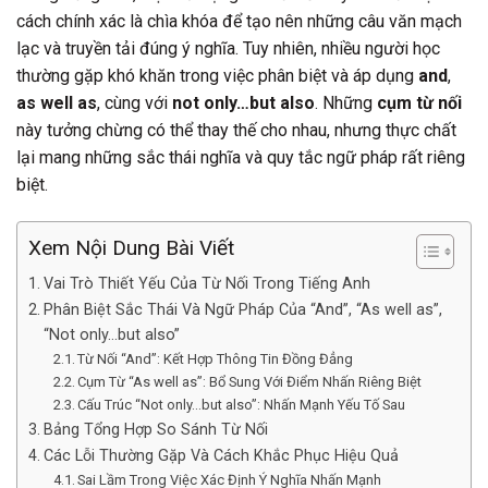
cách chính xác là chìa khóa để tạo nên những câu văn mạch
lạc và truyền tải đúng ý nghĩa. Tuy nhiên, nhiều người học
thường gặp khó khăn trong việc phân biệt và áp dụng
and
,
as well as
, cùng với
not only…but also
. Những
cụm từ nối
này tưởng chừng có thể thay thế cho nhau, nhưng thực chất
lại mang những sắc thái nghĩa và quy tắc ngữ pháp rất riêng
biệt.
Xem Nội Dung Bài Viết
Vai Trò Thiết Yếu Của Từ Nối Trong Tiếng Anh
Phân Biệt Sắc Thái Và Ngữ Pháp Của “And”, “As well as”,
“Not only…but also”
Từ Nối “And”: Kết Hợp Thông Tin Đồng Đẳng
Cụm Từ “As well as”: Bổ Sung Với Điểm Nhấn Riêng Biệt
Cấu Trúc “Not only…but also”: Nhấn Mạnh Yếu Tố Sau
Bảng Tổng Hợp So Sánh Từ Nối
Các Lỗi Thường Gặp Và Cách Khắc Phục Hiệu Quả
Sai Lầm Trong Việc Xác Định Ý Nghĩa Nhấn Mạnh