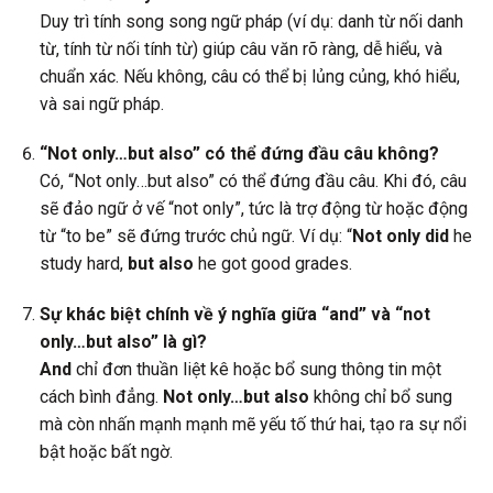
Duy trì tính song song ngữ pháp (ví dụ: danh từ nối danh
từ, tính từ nối tính từ) giúp câu văn rõ ràng, dễ hiểu, và
chuẩn xác. Nếu không, câu có thể bị lủng củng, khó hiểu,
và sai ngữ pháp.
“Not only…but also” có thể đứng đầu câu không?
Có, “Not only…but also” có thể đứng đầu câu. Khi đó, câu
sẽ đảo ngữ ở vế “not only”, tức là trợ động từ hoặc động
từ “to be” sẽ đứng trước chủ ngữ. Ví dụ: “
Not only did
he
study hard,
but also
he got good grades.
Sự khác biệt chính về ý nghĩa giữa “and” và “not
only…but also” là gì?
And
chỉ đơn thuần liệt kê hoặc bổ sung thông tin một
cách bình đẳng.
Not only…but also
không chỉ bổ sung
mà còn nhấn mạnh mạnh mẽ yếu tố thứ hai, tạo ra sự nổi
bật hoặc bất ngờ.