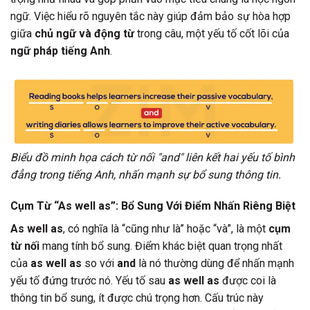
ngữ. Việc hiểu rõ nguyên tắc này giúp đảm bảo sự hòa hợp
giữa
chủ ngữ và động từ
trong câu, một yếu tố cốt lõi của
ngữ pháp tiếng Anh
.
Biểu đồ minh họa cách từ nối "and" liên kết hai yếu tố bình
đẳng trong tiếng Anh, nhấn mạnh sự bổ sung thông tin.
Cụm Từ “As well as”: Bổ Sung Với Điểm Nhấn Riêng Biệt
As well as
, có nghĩa là “cũng như là” hoặc “và”, là một
cụm
từ nối
mang tính bổ sung. Điểm khác biệt quan trọng nhất
của
as well as
so với
and
là nó thường dùng để nhấn mạnh
yếu tố đứng trước nó. Yếu tố sau
as well as
được coi là
thông tin bổ sung, ít được chú trọng hơn. Cấu trúc này