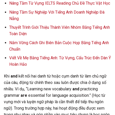
Nâng Tầm Từ Vựng IELTS Reading Chủ Đề Thực Vật Học
Nâng Tầm Sự Nghiệp Với Tiếng Anh Doanh Nghiệp Đà
Nẵng
Thuyết Trình Giới Thiệu Thành Viên Nhóm Bằng Tiếng Anh
Toàn Diện
Nắm Vững Cách Ghi Biên Bản Cuộc Họp Bằng Tiếng Anh
Chuẩn
Viết Về Mẹ Bằng Tiếng Anh: Từ Vựng, Cấu Trúc Đến Dàn Ý
Hoàn Hảo
Khi
and
kết nối hai danh từ hoặc cụm danh từ làm chủ ngữ
của câu, động từ chính theo sau luôn được chia ở dạng số
nhiều. Ví dụ, “Learning new vocabulary
and
practicing
grammar
are
essential for language acquisition.” (Học từ
vựng mới và luyện ngữ pháp là cần thiết để tiếp thu ngôn
ngữ). Trong trường hợp này, hai hoạt động đều được xem
trọng như nhau và góp phần vào mục tiêu chung là học ngôn