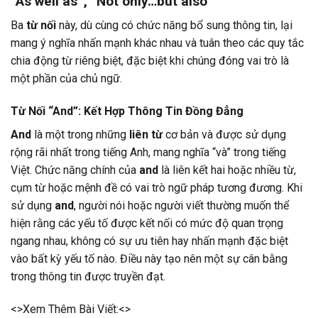
“As well as”, “Not only…but also”
Ba
từ nối
này, dù cùng có chức năng bổ sung thông tin, lại
mang ý nghĩa nhấn mạnh khác nhau và tuân theo các quy tắc
chia động từ riêng biệt, đặc biệt khi chúng đóng vai trò là
một phần của chủ ngữ.
Từ Nối “And”: Kết Hợp Thông Tin Đồng Đẳng
And
là một trong những
liên từ
cơ bản và được sử dụng
rộng rãi nhất trong tiếng Anh, mang nghĩa “và” trong tiếng
Việt. Chức năng chính của
and
là liên kết hai hoặc nhiều từ,
cụm từ hoặc mệnh đề có vai trò ngữ pháp tương đương. Khi
sử dụng
and
, người nói hoặc người viết thường muốn thể
hiện rằng các yếu tố được kết nối có mức độ quan trọng
ngang nhau, không có sự ưu tiên hay nhấn mạnh đặc biệt
vào bất kỳ yếu tố nào. Điều này tạo nên một sự cân bằng
trong thông tin được truyền đạt.
<>Xem Thêm Bài Viết:<>