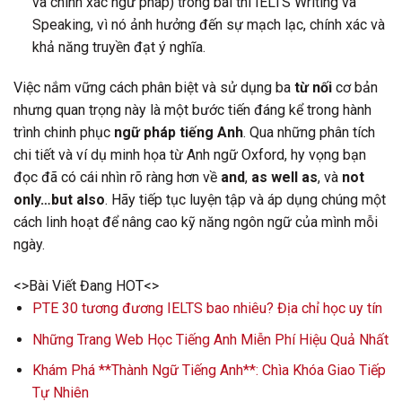
và chính xác ngữ pháp) trong bài thi IELTS Writing và
Speaking, vì nó ảnh hưởng đến sự mạch lạc, chính xác và
khả năng truyền đạt ý nghĩa.
Việc nắm vững cách phân biệt và sử dụng ba
từ nối
cơ bản
nhưng quan trọng này là một bước tiến đáng kể trong hành
trình chinh phục
ngữ pháp tiếng Anh
. Qua những phân tích
chi tiết và ví dụ minh họa từ Anh ngữ Oxford, hy vọng bạn
đọc đã có cái nhìn rõ ràng hơn về
and
,
as well as
, và
not
only…but also
. Hãy tiếp tục luyện tập và áp dụng chúng một
cách linh hoạt để nâng cao kỹ năng ngôn ngữ của mình mỗi
ngày.
<>Bài Viết Đang HOT<>
PTE 30 tương đương IELTS bao nhiêu? Địa chỉ học uy tín
Những Trang Web Học Tiếng Anh Miễn Phí Hiệu Quả Nhất
Khám Phá **Thành Ngữ Tiếng Anh**: Chìa Khóa Giao Tiếp
Tự Nhiên