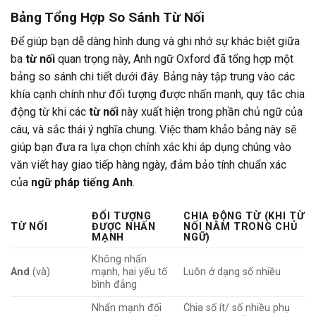
Bảng Tổng Hợp So Sánh Từ Nối
Để giúp bạn dễ dàng hình dung và ghi nhớ sự khác biệt giữa
ba
từ nối
quan trọng này, Anh ngữ Oxford đã tổng hợp một
bảng so sánh chi tiết dưới đây. Bảng này tập trung vào các
khía cạnh chính như đối tượng được nhấn mạnh, quy tắc chia
động từ khi các
từ nối
này xuất hiện trong phần chủ ngữ của
câu, và sắc thái ý nghĩa chung. Việc tham khảo bảng này sẽ
giúp bạn đưa ra lựa chọn chính xác khi áp dụng chúng vào
văn viết hay giao tiếp hàng ngày, đảm bảo tính chuẩn xác
của
ngữ pháp tiếng Anh
.
ĐỐI TƯỢNG
CHIA ĐỘNG TỪ (KHI TỪ
TỪ NỐI
ĐƯỢC NHẤN
NỐI NẰM TRONG CHỦ
MẠNH
NGỮ)
Không nhấn
And
(và)
mạnh, hai yếu tố
Luôn ở dạng số nhiều
bình đẳng
Nhấn mạnh đối
Chia số ít/ số nhiều phụ