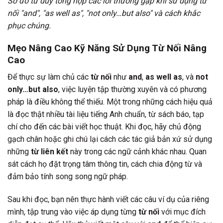
Sơ đồ tư duy tổng hợp các lỗi thường gặp khi sử dụng từ
nối "and", "as well as", "not only…but also" và cách khắc
phục chúng.
Mẹo Nâng Cao Kỹ Năng Sử Dụng Từ Nối Nâng
Cao
Để thực sự làm chủ các
từ nối
như
and
,
as well as
, và
not
only…but also
, việc luyện tập thường xuyên và có phương
pháp là điều không thể thiếu. Một trong những cách hiệu quả
là đọc thật nhiều tài liệu tiếng Anh chuẩn, từ sách báo, tạp
chí cho đến các bài viết học thuật. Khi đọc, hãy chủ động
gạch chân hoặc ghi chú lại cách các tác giả bản xứ sử dụng
những
từ liên kết
này trong các ngữ cảnh khác nhau. Quan
sát cách họ đặt trọng tâm thông tin, cách chia động từ và
đảm bảo tính song song ngữ pháp.
Sau khi đọc, bạn nên thực hành viết các câu ví dụ của riêng
mình, tập trung vào việc áp dụng từng
từ nối
với mục đích