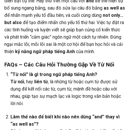
diễn đạt cụ thể. Hãy thử viết một câu với
and
để thể hiện sự
bổ sung ngang bằng, sau đó sửa lại câu đó bằng
as well as
để nhấn mạnh yếu tố đầu tiên, và cuối cùng dùng
not only…
but also
để tạo điểm nhấn cho yếu tố thứ hai. Việc tự đặt ra
các tình huống và luyện viết sẽ giúp bạn củng cố kiến thức
và phát triển “cảm giác” ngôn ngữ một cách tự nhiên. Đừng
ngại mắc lỗi; mỗi lỗi sai là một cơ hội để bạn học hỏi và cải
thiện
kỹ năng ngữ pháp tiếng Anh
của mình.
FAQs – Các Câu Hỏi Thường Gặp Về Từ Nối
“Từ nối” là gì trong ngữ pháp tiếng Anh?
Từ nối
, hay
liên từ
, là những từ hoặc cụm từ được sử
dụng để kết nối các từ, cụm từ, mệnh đề hoặc câu với
nhau, giúp tạo sự mạch lạc và logic trong văn bản hoặc
lời nói.
Làm thế nào để biết khi nào nên dùng “and” thay vì
“as well as”?