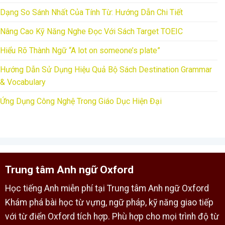
Dạng So Sánh Nhất Của Tính Từ: Hướng Dẫn Chi Tiết
Nâng Cao Kỹ Năng Nghe Đọc Với Sách Target TOEIC
Hiểu Rõ Thành Ngữ “A lot on someone’s plate”
Hướng Dẫn Sử Dụng Hiệu Quả Bộ Sách Destination Grammar
& Vocabulary
Ứng Dụng Công Nghệ Trong Giáo Dục Hiện Đại
Trung tâm Anh ngữ Oxford
Học tiếng Anh miễn phí tại Trung tâm Anh ngữ Oxford
Khám phá bài học từ vựng, ngữ pháp, kỹ năng giao tiếp
với từ điển Oxford tích hợp. Phù hợp cho mọi trình độ từ