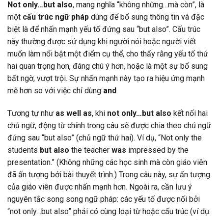
Not only…but also
, mang nghĩa “không những…mà còn”, là
một
cấu trúc ngữ pháp
dùng để bổ sung thông tin và đặc
biệt là để nhấn mạnh yếu tố đứng sau “but also”. Cấu trúc
này thường được sử dụng khi người nói hoặc người viết
muốn làm nổi bật một điểm cụ thể, cho thấy rằng yếu tố thứ
hai quan trọng hơn, đáng chú ý hơn, hoặc là một sự bổ sung
bất ngờ, vượt trội. Sự nhấn mạnh này tạo ra hiệu ứng mạnh
mẽ hơn so với việc chỉ dùng
and
.
Tương tự như
as well as
, khi
not only…but also
kết nối hai
chủ ngữ, động từ chính trong câu sẽ được chia theo chủ ngữ
đứng sau “but also” (chủ ngữ thứ hai). Ví dụ, “Not only the
students
but also
the teacher
was
impressed by the
presentation.” (Không những các học sinh mà còn giáo viên
đã ấn tượng bởi bài thuyết trình.) Trong câu này, sự ấn tượng
của giáo viên được nhấn mạnh hơn. Ngoài ra, cần lưu ý
nguyên tắc song song ngữ pháp: các yếu tố được nối bởi
“not only…but also” phải có cùng loại từ hoặc cấu trúc (ví dụ: