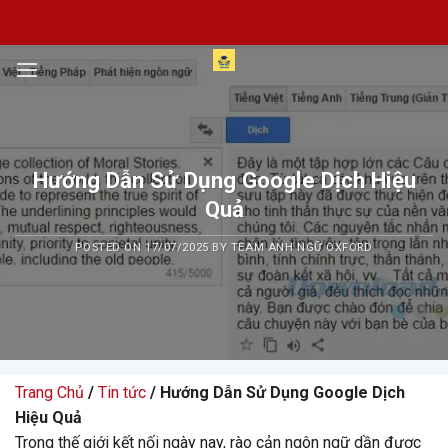
Skip
to
content
Hướng Dẫn Sử Dụng Google Dịch Hiệu
Quả
POSTED ON
17/07/2025
BY
TEAM ANH NGỮ OXFORD
Trang Chủ
/
Tin tức
/ Hướng Dẫn Sử Dụng Google Dịch
Hiệu Quả
Trong thế giới kết nối ngày nay, rào cản ngôn ngữ dần được