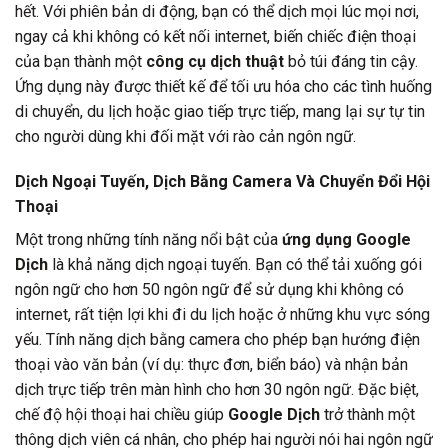
hết. Với phiên bản di động, bạn có thể dịch mọi lúc mọi nơi,
ngay cả khi không có kết nối internet, biến chiếc điện thoại
của bạn thành một
công cụ dịch thuật
bỏ túi đáng tin cậy.
Ứng dụng này được thiết kế để tối ưu hóa cho các tình huống
di chuyển, du lịch hoặc giao tiếp trực tiếp, mang lại sự tự tin
cho người dùng khi đối mặt với rào cản ngôn ngữ.
Dịch Ngoại Tuyến, Dịch Bằng Camera Và Chuyển Đổi Hội
Thoại
Một trong những tính năng nổi bật của
ứng dụng Google
Dịch
là khả năng dịch ngoại tuyến. Bạn có thể tải xuống gói
ngôn ngữ cho hơn 50 ngôn ngữ để sử dụng khi không có
internet, rất tiện lợi khi đi du lịch hoặc ở những khu vực sóng
yếu. Tính năng dịch bằng camera cho phép bạn hướng điện
thoại vào văn bản (ví dụ: thực đơn, biển báo) và nhận bản
dịch trực tiếp trên màn hình cho hơn 30 ngôn ngữ. Đặc biệt,
chế độ hội thoại hai chiều giúp
Google Dịch
trở thành một
thông dịch viên cá nhân, cho phép hai người nói hai ngôn ngữ