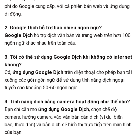
phí do Google cung cấp, với cả phiên bản web và ứng dụng
di động.
2. Google Dịch hỗ trợ bao nhiêu ngôn ngữ?
Google Dịch
hỗ trợ dịch văn bản và trang web trên hơn 100
ngôn ngữ khác nhau trên toàn cầu.
3. Tôi có thể sử dụng Google Dịch khi không có internet
không?
Có,
ứng dụng Google Dịch
trên điện thoại cho phép bạn tải
xuống các gói ngôn ngữ để sử dụng tính năng dịch ngoại
tuyến cho khoảng 50-60 ngôn ngữ.
4. Tính năng dịch bằng camera hoạt động như thế nào?
Bạn chỉ cần mở
ứng dụng Google Dịch
, chọn chế độ
camera, hướng camera vào văn bản cần dịch (ví dụ: biển
báo, thực đơn) và bản dịch sẽ hiển thị trực tiếp trên màn hình
của bạn.