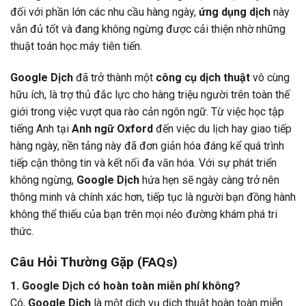
đối với phần lớn các nhu cầu hàng ngày,
ứng dụng dịch
này
vẫn đủ tốt và đang không ngừng được cải thiện nhờ những
thuật toán học máy tiên tiến.
Google Dịch
đã trở thành một
công cụ dịch thuật
vô cùng
hữu ích, là trợ thủ đắc lực cho hàng triệu người trên toàn thế
giới trong việc vượt qua rào cản ngôn ngữ. Từ việc học tập
tiếng Anh tại
Anh ngữ Oxford
đến việc du lịch hay giao tiếp
hàng ngày, nền tảng này đã đơn giản hóa đáng kể quá trình
tiếp cận thông tin và kết nối đa văn hóa. Với sự phát triển
không ngừng,
Google Dịch
hứa hẹn sẽ ngày càng trở nên
thông minh và chính xác hơn, tiếp tục là người bạn đồng hành
không thể thiếu của bạn trên mọi nẻo đường khám phá tri
thức.
Câu Hỏi Thường Gặp (FAQs)
1. Google Dịch có hoàn toàn miễn phí không?
Có,
Google Dịch
là một dịch vụ dịch thuật hoàn toàn miễn