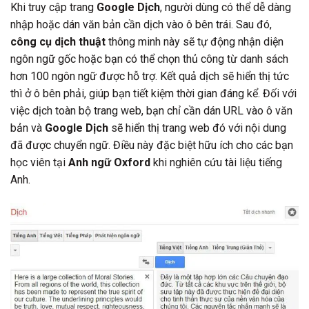
Khi truy cập trang
Google Dịch
, người dùng có thể dễ dàng
nhập hoặc dán văn bản cần dịch vào ô bên trái. Sau đó,
công cụ dịch thuật
thông minh này sẽ tự động nhận diện
ngôn ngữ gốc hoặc bạn có thể chọn thủ công từ danh sách
hơn 100 ngôn ngữ được hỗ trợ. Kết quả dịch sẽ hiển thị tức
thì ở ô bên phải, giúp bạn tiết kiệm thời gian đáng kể. Đối với
việc dịch toàn bộ trang web, bạn chỉ cần dán URL vào ô văn
bản và
Google Dịch
sẽ hiển thị trang web đó với nội dung
đã được chuyển ngữ. Điều này đặc biệt hữu ích cho các bạn
học viên tại
Anh ngữ Oxford
khi nghiên cứu tài liệu tiếng
Anh.