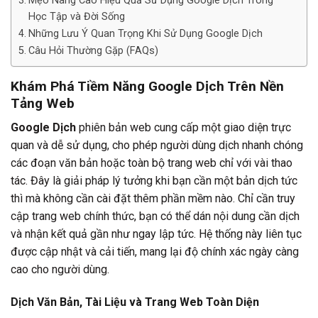
Mẹo Nâng Cao Hiệu Quả Sử Dụng Google Dịch Trong
Học Tập và Đời Sống
Những Lưu Ý Quan Trọng Khi Sử Dụng Google Dịch
Câu Hỏi Thường Gặp (FAQs)
Khám Phá Tiềm Năng Google Dịch Trên Nền
Tảng Web
Google Dịch
phiên bản web cung cấp một giao diện trực
quan và dễ sử dụng, cho phép người dùng dịch nhanh chóng
các đoạn văn bản hoặc toàn bộ trang web chỉ với vài thao
tác. Đây là giải pháp lý tưởng khi bạn cần một bản dịch tức
thì mà không cần cài đặt thêm phần mềm nào. Chỉ cần truy
cập trang web chính thức, bạn có thể dán nội dung cần dịch
và nhận kết quả gần như ngay lập tức. Hệ thống này liên tục
được cập nhật và cải tiến, mang lại độ chính xác ngày càng
cao cho người dùng.
Dịch Văn Bản, Tài Liệu và Trang Web Toàn Diện