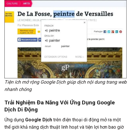
Tiện ích mở rộng Google Dịch giúp dịch nội dung trang web
nhanh chóng
Trải Nghiệm Đa Năng Với Ứng Dụng Google
Dịch Di Động
Ứng dụng
Google Dịch
trên điện thoại di động mở ra một
thế giới khả năng dịch thuật linh hoạt và tiện lợi hơn bao giờ