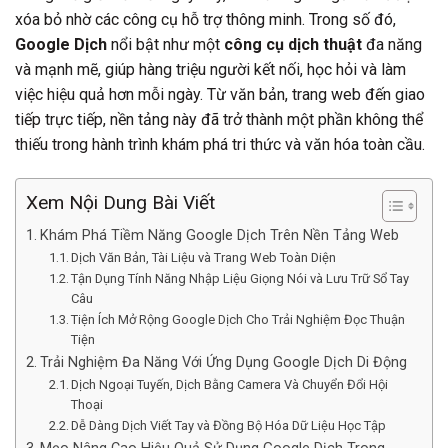
xóa bỏ nhờ các công cụ hỗ trợ thông minh. Trong số đó,
Google Dịch
nổi bật như một
công cụ dịch thuật
đa năng
và mạnh mẽ, giúp hàng triệu người kết nối, học hỏi và làm
việc hiệu quả hơn mỗi ngày. Từ văn bản, trang web đến giao
tiếp trực tiếp, nền tảng này đã trở thành một phần không thể
thiếu trong hành trình khám phá tri thức và văn hóa toàn cầu.
Xem Nội Dung Bài Viết
Khám Phá Tiềm Năng Google Dịch Trên Nền Tảng Web
Dịch Văn Bản, Tài Liệu và Trang Web Toàn Diện
Tận Dụng Tính Năng Nhập Liệu Giọng Nói và Lưu Trữ Sổ Tay
Câu
Tiện Ích Mở Rộng Google Dịch Cho Trải Nghiệm Đọc Thuận
Tiện
Trải Nghiệm Đa Năng Với Ứng Dụng Google Dịch Di Động
Dịch Ngoại Tuyến, Dịch Bằng Camera Và Chuyển Đổi Hội
Thoại
Dễ Dàng Dịch Viết Tay và Đồng Bộ Hóa Dữ Liệu Học Tập