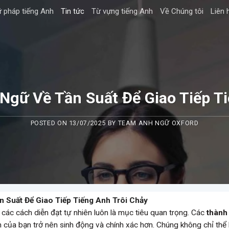
 pháp tiếng Anh
Tin tức
Từ vựng tiếng Anh
Về Chúng tôi
Liên 
gữ Về Tần Suất Để Giao Tiếp Ti
POSTED ON
13/07/2025
BY
TEAM ANH NGỮ OXFORD
 Suất Để Giao Tiếp Tiếng Anh Trôi Chảy
 các cách diễn đạt tự nhiên luôn là mục tiêu quan trọng. Các
thành
 của bạn trở nên sinh động và chính xác hơn. Chúng không chỉ thể 