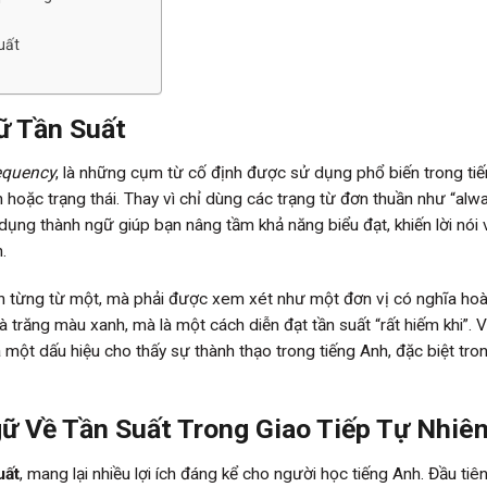
uất
ữ Tần Suất
requency
, là những cụm từ cố định được sử dụng phổ biến trong ti
 hoặc trạng thái. Thay vì chỉ dùng các trạng từ đơn thuần như “alw
 dụng thành ngữ giúp bạn nâng tầm khả năng biểu đạt, khiến lời nói 
.
n từng từ một, mà phải được xem xét như một đơn vị có nghĩa ho
à trăng màu xanh, mà là một cách diễn đạt tần suất “rất hiếm khi”. V
 một dấu hiệu cho thấy sự thành thạo trong tiếng Anh, đặc biệt tro
 Về Tần Suất Trong Giao Tiếp Tự Nhiê
uất
, mang lại nhiều lợi ích đáng kể cho người học tiếng Anh. Đầu tiên