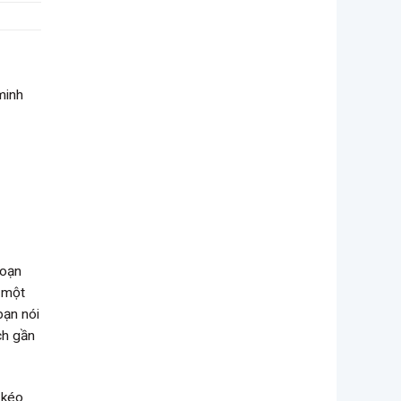
minh
đoạn
ị một
bạn nói
ch gần
 kéo