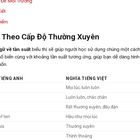
 Đề Môi Trường
iết
Điểm
t Theo Cấp Độ Thường Xuyên
gữ về tần suất
biểu thị sẽ giúp người học sử dụng chúng một cách
hổ biến cùng với khoảng tần suất tương ứng, giúp bạn dễ dàng hìn
uốn.
TIẾNG ANH
NGHĨA TIẾNG VIỆT
Mọi lúc, luôn luôn
Luôn luôn, chắc chắn
Rất thường xuyên, đều đặn
of ten
Hầu như mọi lúc
sis
Thường xuyên
Thỉnh thoảng