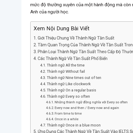
mức độ thường xuyên của một hành động mà còn ma
Anh của người học.
Xem Nội Dung Bài Viết
Giới Thiệu Chung Về Thành Ngữ Tần Suất
Tầm Quan Trọng Của Thành Ngữ Về Tần Suất Trong
Phân Loại Thành Ngữ Tần Suất Theo Cấp Độ Thườ
Các Thành Ngữ Về Tần Suất Phổ Biến
Thành ngữ All the time
Thành ngữ Without fail
Thành ngữ Nine times out of ten
Thành ngữ Like clockwork
Thành ngữ On a regular basis
Thành ngữ Every so often
Những thành ngữ đồng nghĩa với Every so often
Every now and then / Every now and again
From time to time
Once in a while
Thành ngữ Once in a blue moon
Ứng Dụng Các Thành Ngữ Về Tần Suất Vào IELTS Sp