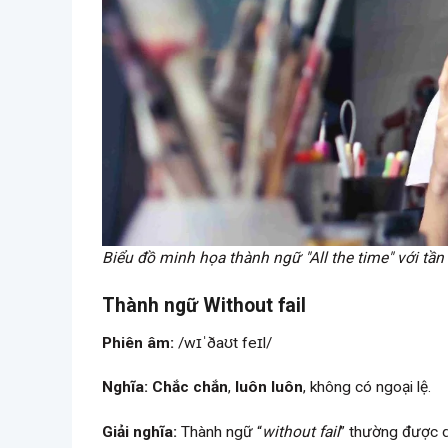
Biểu đồ minh họa thành ngữ "All the time" với tần
Thành ngữ Without fail
Phiên âm:
/wɪˈðaʊt feɪl/
Nghĩa:
Chắc chắn
,
luôn luôn
, không có ngoại lệ.
Giải nghĩa:
Thành ngữ “
without fail
” thường được d