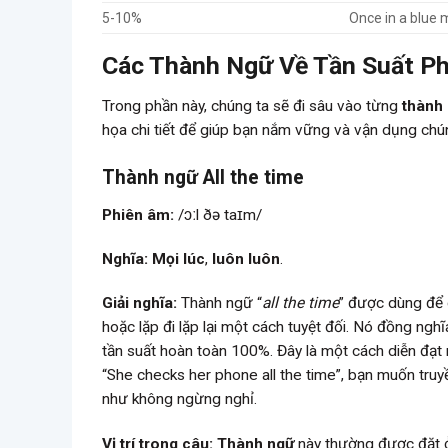
5-10%
Once in a blue
Các Thành Ngữ Về Tần Suất Ph
Trong phần này, chúng ta sẽ đi sâu vào từng
thành 
họa chi tiết để giúp bạn nắm vững và vận dụng chún
Thành ngữ All the time
Phiên âm:
/ɔːl ðə taɪm/
Nghĩa:
Mọi lúc
,
luôn luôn
.
Giải nghĩa:
Thành ngữ “
all the time
” được dùng để 
hoặc lặp đi lặp lại một cách tuyệt đối. Nó đồng ngh
tần suất hoàn toàn 100%. Đây là một cách diễn đạt 
“She checks her phone all the time”, bạn muốn truy
như không ngừng nghỉ.
Vị trí trong câu:
Thành ngữ
này thường được đặt ở