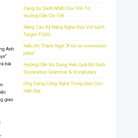
Dạng So Sánh Nhất Của Tính Từ:
Hướng Dẫn Chi Tiết
Nâng Cao Kỹ Năng Nghe Đọc Với Sách
Target TOEIC
Hiểu Rõ Thành Ngữ “A lot on someone’s
ếng Anh
plate”
ays”
và bài
Hướng Dẫn Sử Dụng Hiệu Quả Bộ Sách
Destination Grammar & Vocabulary
Ứng Dụng Công Nghệ Trong Giáo Dục
àn
Hiện Đại
iệc
ng giao
n
,