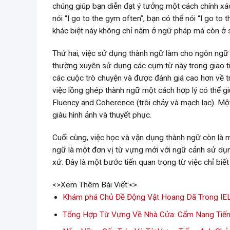
chúng giúp bạn diễn đạt ý tưởng một cách chính xá
nói “I go to the gym often”, bạn có thể nói “I go to
khác biệt này không chỉ nằm ở ngữ pháp mà còn ở s
Thứ hai, việc sử dụng thành ngữ làm cho ngôn ngữ 
thường xuyên sử dụng các cụm từ này trong giao t
các cuộc trò chuyện và được đánh giá cao hơn về trì
việc lồng ghép thành ngữ một cách hợp lý có thể g
Fluency and Coherence (trôi chảy và mạch lạc). Mộ
giàu hình ảnh và thuyết phục.
Cuối cùng, việc học và vận dụng thành ngữ còn là 
ngữ là một đơn vị từ vựng mới với ngữ cảnh sử dụn
xứ. Đây là một bước tiến quan trọng từ việc chỉ biế
<>Xem Thêm Bài Viết:<>
Khám phá Chủ Đề Động Vật Hoang Dã Trong IEL
Tổng Hợp Từ Vựng Về Nhà Cửa: Cẩm Nang Tiến