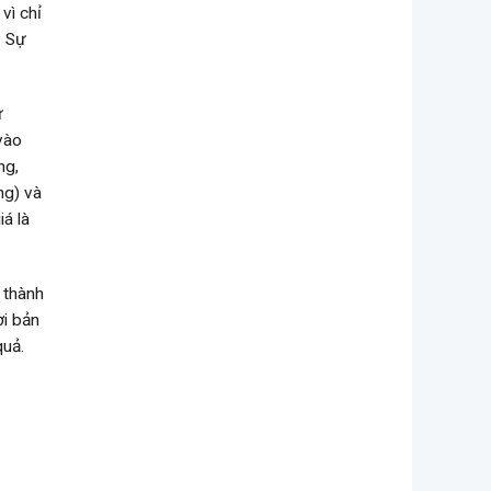
vì chỉ
. Sự
ứ
vào
ng,
ng) và
á là
 thành
ời bản
quả.