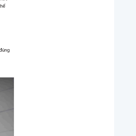
thể
 đúng