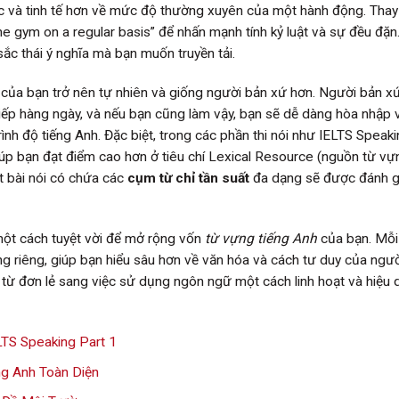
c và tinh tế hơn về mức độ thường xuyên của một hành động. Thay 
 the gym on a regular basis” để nhấn mạnh tính kỷ luật và sự đều đặn
ắc thái ý nghĩa mà bạn muốn truyền tải.
của bạn trở nên tự nhiên và giống người bản xứ hơn. Người bản x
iếp hàng ngày, và nếu bạn cũng làm vậy, bạn sẽ dễ dàng hòa nhập 
nh độ tiếng Anh. Đặc biệt, trong các phần thi nói như IELTS Speaki
iúp bạn đạt điểm cao hơn ở tiêu chí Lexical Resource (nguồn từ vự
t bài nói có chứa các
cụm từ chỉ tần suất
đa dạng sẽ được đánh gi
một cách tuyệt vời để mở rộng vốn
từ vựng tiếng Anh
của bạn. Mỗi
g riêng, giúp bạn hiểu sâu hơn về văn hóa và cách tư duy của ngư
t từ đơn lẻ sang việc sử dụng ngôn ngữ một cách linh hoạt và hiệu 
TS Speaking Part 1
g Anh Toàn Diện