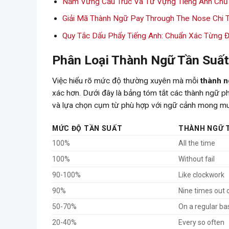
Nắm Vững Cấu Trúc Và Từ Vựng Tiếng Anh Chủ
Giải Mã Thành Ngữ Pay Through The Nose Chi T
Quy Tắc Dấu Phẩy Tiếng Anh: Chuẩn Xác Từng 
Phân Loại Thành Ngữ Tần Suấ
Việc hiểu rõ mức độ thường xuyên mà mỗi
thành n
xác hơn. Dưới đây là bảng tóm tắt các thành ngữ p
và lựa chọn cụm từ phù hợp với ngữ cảnh mong m
MỨC ĐỘ TẦN SUẤT
THÀNH NGỮ 
100%
All the time
100%
Without fail
90-100%
Like clockwork
90%
Nine times out 
50-70%
On a regular ba
20-40%
Every so often