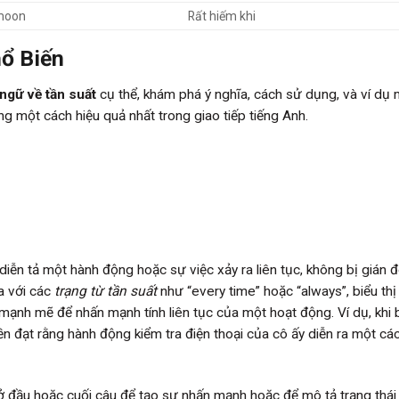
 moon
Rất hiếm khi
ổ Biến
ngữ về tần suất
cụ thể, khám phá ý nghĩa, cách sử dụng, và ví dụ 
g một cách hiệu quả nhất trong giao tiếp tiếng Anh.
diễn tả một hành động hoặc sự việc xảy ra liên tục, không bị gián 
ĩa với các
trạng từ tần suất
như “every time” hoặc “always”, biểu th
mạnh mẽ để nhấn mạnh tính liên tục của một hoạt động. Ví dụ, khi 
ền đạt rằng hành động kiểm tra điện thoại của cô ấy diễn ra một cá
 đầu hoặc cuối câu để tạo sự nhấn mạnh hoặc để mô tả trạng thái