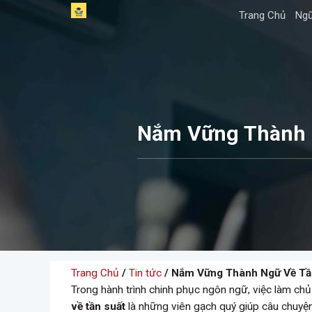
Skip
Trang Chủ
Ngữ
to
content
Nắm Vững Thành N
Trang Chủ
/
Tin tức
/ Nắm Vững Thành Ngữ Về Tần
Trong hành trình chinh phục ngôn ngữ, việc làm chủ
về tần suất
là những viên gạch quý giúp câu chuyện