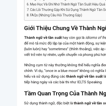
Mẹo Học Và Ghi Nhớ Thành Ngữ Tần Suất Hiệu Quả
Các Lỗi Thường Gặp Khi Sử Dụng Thành Ngữ Tần S
FAQs (Những Câu Hỏi Thường Gặp)
Giới Thiệu Chung Về Thành Ng
Thành ngữ về tần suất
hay còn gọi là
idioms of f
để mô tả mức độ lặp lại của một hành động, sự kiện
(luôn luôn) hay “sometimes” (thỉnh thoảng), việc áp
viết trở nên tự nhiên, uyển chuyển và phong phú hơn
Những cụm từ này thường không thể hiểu nghĩa đe
chỉnh. Ví dụ, “once in a blue moon” không có nghĩa l
hiểu và sử dụng đúng các
thành ngữ về tần suất
là
tiếp hàng ngày và các bài thi như IELTS Speaking.
Tầm Quan Trọng Của Thành Ngữ
Sử dụng thành ngữ, đặc biệt là
thành ngữ về tần s