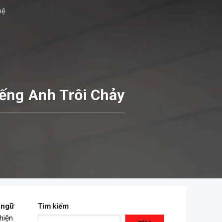
hệ
ếng Anh Trôi Chảy
 ngữ
Tìm kiếm
hiện