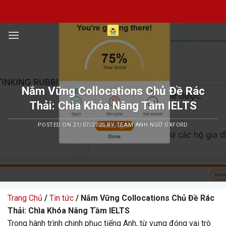
Skip
to
content
Nắm Vững Collocations Chủ Đề Rác
Thải: Chìa Khóa Nâng Tầm IELTS
POSTED ON
21/07/2025
BY
TEAM ANH NGỮ OXFORD
Trang Chủ
/
Tin tức
/ Nắm Vững Collocations Chủ Đề Rác
Thải: Chìa Khóa Nâng Tầm IELTS
Trong hành trình chinh phục tiếng Anh, từ vựng đóng vai trò