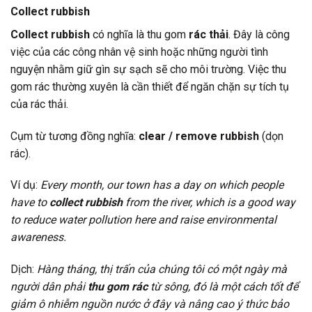
Collect rubbish
Collect rubbish
có nghĩa là thu gom
rác thải
. Đây là công
việc của các công nhân vệ sinh hoặc những người tình
nguyện nhằm giữ gìn sự sạch sẽ cho môi trường. Việc thu
gom rác thường xuyên là cần thiết để ngăn chặn sự tích tụ
của rác thải.
Cụm từ tương đồng nghĩa:
clear / remove rubbish
(dọn
rác).
Ví dụ:
Every month, our town has a day on which people
have to
collect rubbish
from the river, which is a good way
to reduce water pollution here and raise environmental
awareness.
Dịch:
Hàng tháng, thị trấn của chúng tôi có một ngày mà
người dân phải
thu gom rác
từ sông, đó là một cách tốt để
giảm ô nhiễm nguồn nước ở đây và nâng cao ý thức bảo