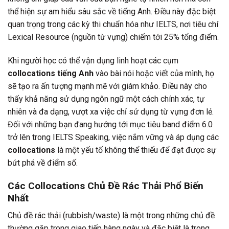
thể hiện sự am hiểu sâu sắc về tiếng Anh. Điều này đặc biệt
quan trọng trong các kỳ thi chuẩn hóa như IELTS, nơi tiêu chí
Lexical Resource (nguồn từ vựng) chiếm tới 25% tổng điểm.
Khi người học có thể vận dụng linh hoạt các cụm
collocations tiếng Anh
vào bài nói hoặc viết của mình, họ
sẽ tạo ra ấn tượng mạnh mẽ với giám khảo. Điều này cho
thấy khả năng sử dụng ngôn ngữ một cách chính xác, tự
nhiên và đa dạng, vượt xa việc chỉ sử dụng từ vựng đơn lẻ.
Đối với những bạn đang hướng tới mục tiêu band điểm 6.0
trở lên trong IELTS Speaking, việc nắm vững và áp dụng các
collocations
là một yếu tố không thể thiếu để đạt được sự
bứt phá về điểm số.
Các Collocations Chủ Đề Rác Thải Phổ Biến
Nhất
Chủ đề rác thải (rubbish/waste) là một trong những chủ đề
thường gặp trong giao tiếp hàng ngày và đặc biệt là trong