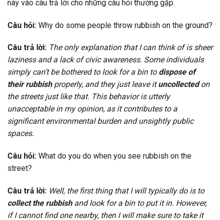
này vào câu trả lời cho những câu hỏi thường gặp.
Câu hỏi:
Why do some people throw rubbish on the ground?
Câu trả lời:
The only explanation that I can think of is sheer
laziness and a lack of civic awareness. Some individuals
simply can’t be bothered to look for a bin to
dispose of
their rubbish
properly, and they just leave it
uncollected
on
the streets just like that. This behavior is utterly
unacceptable in my opinion, as it contributes to a
significant environmental burden and unsightly public
spaces.
Câu hỏi:
What do you do when you see rubbish on the
street?
Câu trả lời:
Well, the first thing that I will typically do is to
collect the rubbish
and look for a bin to put it in. However,
if I cannot find one nearby, then I will make sure to take it