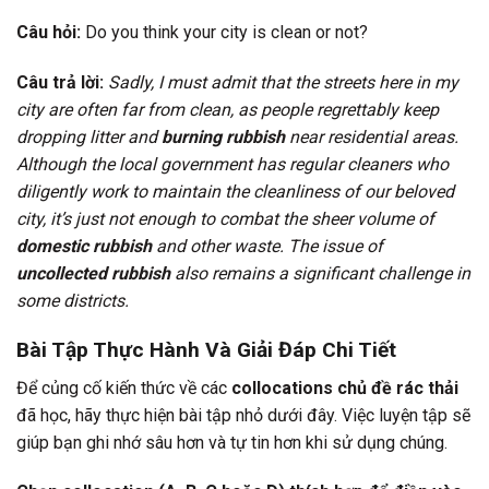
Câu hỏi:
Do you think your city is clean or not?
Câu trả lời:
Sadly, I must admit that the streets here in my
city are often far from clean, as people regrettably keep
dropping litter and
burning rubbish
near residential areas.
Although the local government has regular cleaners who
diligently work to maintain the cleanliness of our beloved
city, it’s just not enough to combat the sheer volume of
domestic rubbish
and other waste. The issue of
uncollected rubbish
also remains a significant challenge in
some districts.
Bài Tập Thực Hành Và Giải Đáp Chi Tiết
Để củng cố kiến thức về các
collocations chủ đề rác thải
đã học, hãy thực hiện bài tập nhỏ dưới đây. Việc luyện tập sẽ
giúp bạn ghi nhớ sâu hơn và tự tin hơn khi sử dụng chúng.