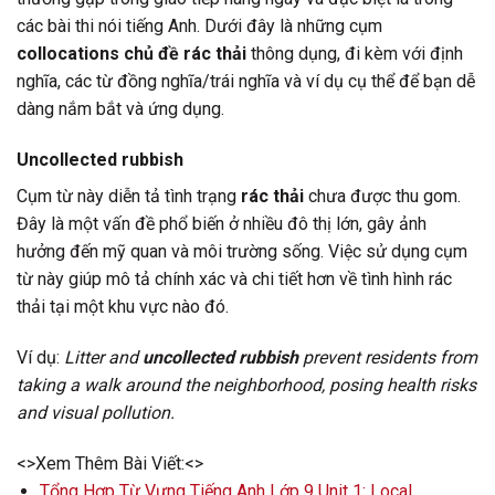
các bài thi nói tiếng Anh. Dưới đây là những cụm
collocations chủ đề rác thải
thông dụng, đi kèm với định
nghĩa, các từ đồng nghĩa/trái nghĩa và ví dụ cụ thể để bạn dễ
dàng nắm bắt và ứng dụng.
Uncollected rubbish
Cụm từ này diễn tả tình trạng
rác thải
chưa được thu gom.
Đây là một vấn đề phổ biến ở nhiều đô thị lớn, gây ảnh
hưởng đến mỹ quan và môi trường sống. Việc sử dụng cụm
từ này giúp mô tả chính xác và chi tiết hơn về tình hình rác
thải tại một khu vực nào đó.
Ví dụ:
Litter and
uncollected rubbish
prevent residents from
taking a walk around the neighborhood, posing health risks
and visual pollution.
<>Xem Thêm Bài Viết:<>
Tổng Hợp Từ Vựng Tiếng Anh Lớp 9 Unit 1: Local