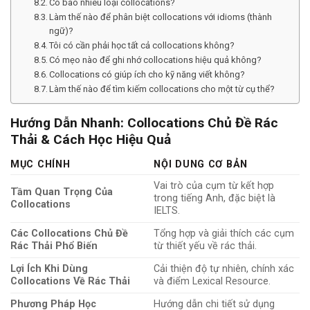
Có bao nhiêu loại collocations?
Làm thế nào để phân biệt collocations với idioms (thành
ngữ)?
Tôi có cần phải học tất cả collocations không?
Có mẹo nào để ghi nhớ collocations hiệu quả không?
Collocations có giúp ích cho kỹ năng viết không?
Làm thế nào để tìm kiếm collocations cho một từ cụ thể?
Hướng Dẫn Nhanh: Collocations Chủ Đề Rác
Thải & Cách Học Hiệu Quả
MỤC CHÍNH
NỘI DUNG CƠ BẢN
Vai trò của cụm từ kết hợp
Tầm Quan Trọng Của
trong tiếng Anh, đặc biệt là
Collocations
IELTS.
Các Collocations Chủ Đề
Tổng hợp và giải thích các cụm
Rác Thải Phổ Biến
từ thiết yếu về rác thải.
Lợi Ích Khi Dùng
Cải thiện độ tự nhiên, chính xác
Collocations Về Rác Thải
và điểm Lexical Resource.
Phương Pháp Học
Hướng dẫn chi tiết sử dụng