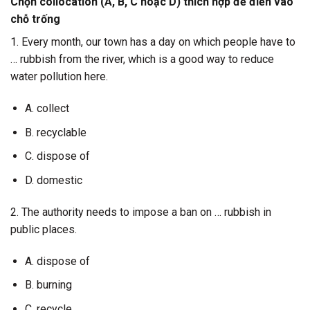
Chọn collocation (A, B, C hoặc D) thích hợp để điền vào
chỗ trống
1. Every month, our town has a day on which people have to
… rubbish from the river, which is a good way to reduce
water pollution here.
A. collect
B. recyclable
C. dispose of
D. domestic
2. The authority needs to impose a ban on … rubbish in
public places.
A. dispose of
B. burning
C. recycle