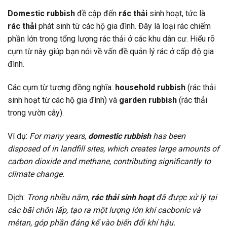
Domestic rubbish
đề cập đến
rác thải
sinh hoạt, tức là
rác thải
phát sinh từ các hộ gia đình. Đây là loại rác chiếm
phần lớn trong tổng lượng rác thải ở các khu dân cư. Hiểu rõ
cụm từ này giúp bạn nói về vấn đề quản lý rác ở cấp độ gia
đình.
Các cụm từ tương đồng nghĩa:
household rubbish
(rác thải
sinh hoạt từ các hộ gia đình) và
garden rubbish
(rác thải
trong vườn cây).
Ví dụ:
For many years,
domestic rubbish
has been
disposed of in landfill sites, which creates large amounts of
carbon dioxide and methane, contributing significantly to
climate change.
Dịch:
Trong nhiều năm,
rác thải sinh hoạt
đã được xử lý tại
các bãi chôn lấp, tạo ra một lượng lớn khí cacbonic và
mêtan, góp phần đáng kể vào biến đổi khí hậu.