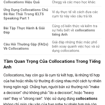
Collocations Hiệu Quả
Chegg và các mẹo học khác.
Ứng Dụng Collocations Chủ
Ví dụ thực tế về cách đưa các
Đề Rác Thải Trong IELTS
cụm từ này vào câu trả lời.
Speaking Part 1
Củng cố kiến thức và kiểm tra
Bài Tập Thực Hành & Giải
sự hiểu biết về
collocations
Đáp
tiếng Anh
.
Giải đáp những thắc mắc phổ
Câu Hỏi Thường Gặp (FAQs)
biến xoay quanh việc học và sử
Về Collocations
dụng collocations.
Tầm Quan Trọng Của Collocations Trong Tiếng
Anh
Collocations, hay còn gọi là cụm từ kết hợp, là những tổ hợp
của hai hoặc nhiều từ thường đi cùng nhau một cách tự nhiên
trong ngôn ngữ. Chẳng hạn, người bản xứ thường nói “make
a decision” chứ không phải “do a decision”, hoặc “heavy
rain” thay vì “strong rain”. Việc sử dụng đúng
collocations
không chỉ giúp câu văn của bạn nghe tự nhiên hơn mà còn