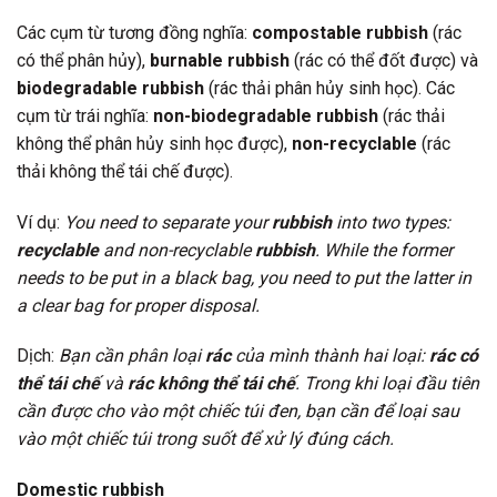
Các cụm từ tương đồng nghĩa:
compostable rubbish
(rác
có thể phân hủy),
burnable rubbish
(rác có thể đốt được) và
biodegradable rubbish
(rác thải phân hủy sinh học). Các
cụm từ trái nghĩa:
non-biodegradable rubbish
(rác thải
không thể phân hủy sinh học được),
non-recyclable
(rác
thải không thể tái chế được).
Ví dụ:
You need to separate your
rubbish
into two types:
recyclable
and non-recyclable
rubbish
. While the former
needs to be put in a black bag, you need to put the latter in
a clear bag for proper disposal.
Dịch:
Bạn cần phân loại
rác
của mình thành hai loại:
rác có
thể tái chế
và
rác không thể tái chế
. Trong khi loại đầu tiên
cần được cho vào một chiếc túi đen, bạn cần để loại sau
vào một chiếc túi trong suốt để xử lý đúng cách.
Domestic rubbish