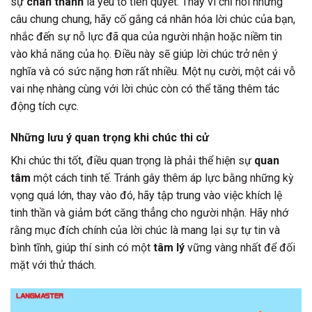
sự
chân thành
là yếu tố tiên quyết. Thay vì chỉ nói những
câu chung chung, hãy cố gắng cá nhân hóa lời chúc của bạn,
nhắc đến sự nỗ lực đã qua của người nhận hoặc niềm tin
vào khả năng của họ. Điều này sẽ giúp lời chúc trở nên ý
nghĩa và có sức nặng hơn rất nhiều. Một nụ cười, một cái vỗ
vai nhẹ nhàng cùng với lời chúc còn có thể tăng thêm tác
động tích cực.
Những lưu ý quan trọng khi chúc thi cử
Khi chúc thi tốt, điều quan trọng là phải thể hiện sự
quan
tâm
một cách tinh tế. Tránh gây thêm áp lực bằng những kỳ
vọng quá lớn, thay vào đó, hãy tập trung vào việc khích lệ
tinh thần và giảm bớt căng thẳng cho người nhận. Hãy nhớ
rằng mục đích chính của lời chúc là mang lại sự tự tin và
bình tĩnh, giúp thí sinh có một
tâm lý
vững vàng nhất để đối
mặt với thử thách.