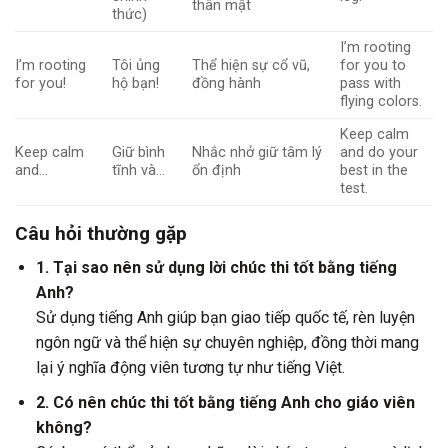
thân mật
thức)
I’m rooting
I’m rooting
Tôi ủng
Thể hiện sự cổ vũ,
for you to
for you!
hộ bạn!
đồng hành
pass with
flying colors.
Keep calm
Keep calm
Giữ bình
Nhắc nhở giữ tâm lý
and do your
and…
tĩnh và…
ổn định
best in the
test.
Câu hỏi thường gặp
1. Tại sao nên sử dụng lời chúc thi tốt bằng tiếng
Anh?
Sử dụng tiếng Anh giúp bạn giao tiếp quốc tế, rèn luyện
ngôn ngữ và thể hiện sự chuyên nghiệp, đồng thời mang
lại ý nghĩa động viên tương tự như tiếng Việt.
2. Có nên chúc thi tốt bằng tiếng Anh cho giáo viên
không?