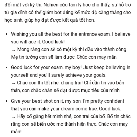
đối mặt với kỳ thi. Nghiên cứu tâm lý học cho thấy, sự hỗ trợ
từ gia đình có thể giảm bớt đáng kể mức độ căng thẳng cho
học sinh, giúp họ đạt được kết quả tốt hơn.
Wishing you all the best for the entrance exam. I believe
you will ace it. Good luck!
→ Mong rằng con sẽ có một kỳ thi đầu vào thành công.
Mẹ tin tưởng con sẽ làm được. Chúc con may mắn.
Good luck for your exam, my boy! Just keep believing in
yourself and you’ll surely achieve your goals.
→ Chúc con thi tốt nhé, chàng trai! Chỉ cần tin vào bản
thân, con chắc chắn sẽ đạt được mục tiêu của mình.
Give your best shot on it, my son. I’m pretty confident
that you can make your dream come true. Good luck.
→ Hãy cố gắng hết mình nhé, con trai của bố. Bố tin chắc
rằng con sẽ biến ước mơ thành hiện thực. Chúc con may
mắn!