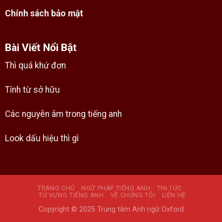
Chính sách bảo mật
Bài Viết Nổi Bật
Thì quá khứ đơn
Tính từ sở hữu
Các nguyên âm trong tiếng anh
Look dấu hiệu thì gì
TRANG CHỦ
NGỮ PHÁP TIẾNG ANH
TIN TỨC
TỪ VỰNG TIẾNG ANH
VỀ CHÚNG TÔI
LIÊN HỆ
Copyright © 2025 Trung tâm Anh ngữ Oxford