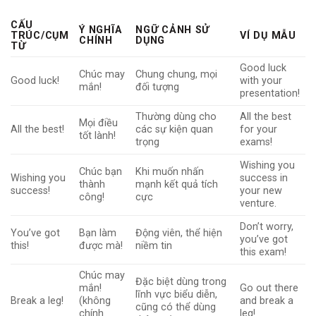
CẤU
Ý NGHĨA
NGỮ CẢNH SỬ
TRÚC/CỤM
VÍ DỤ MẪU
CHÍNH
DỤNG
TỪ
Good luck
Chúc may
Chung chung, mọi
Good luck!
with your
mắn!
đối tượng
presentation!
Thường dùng cho
All the best
Mọi điều
All the best!
các sự kiện quan
for your
tốt lành!
trọng
exams!
Wishing you
Chúc bạn
Khi muốn nhấn
Wishing you
success in
thành
mạnh kết quả tích
success!
your new
công!
cực
venture.
Don’t worry,
You’ve got
Bạn làm
Động viên, thể hiện
you’ve got
this!
được mà!
niềm tin
this exam!
Chúc may
Đặc biệt dùng trong
mắn!
Go out there
lĩnh vực biểu diễn,
Break a leg!
(không
and break a
cũng có thể dùng
chính
leg!