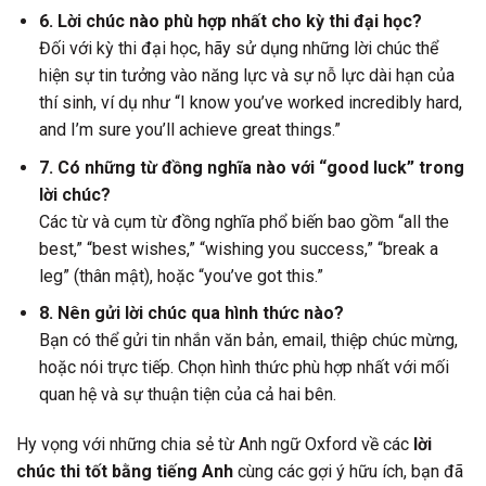
6. Lời chúc nào phù hợp nhất cho kỳ thi đại học?
Đối với kỳ thi đại học, hãy sử dụng những lời chúc thể
hiện sự tin tưởng vào năng lực và sự nỗ lực dài hạn của
thí sinh, ví dụ như “I know you’ve worked incredibly hard,
and I’m sure you’ll achieve great things.”
7. Có những từ đồng nghĩa nào với “good luck” trong
lời chúc?
Các từ và cụm từ đồng nghĩa phổ biến bao gồm “all the
best,” “best wishes,” “wishing you success,” “break a
leg” (thân mật), hoặc “you’ve got this.”
8. Nên gửi lời chúc qua hình thức nào?
Bạn có thể gửi tin nhắn văn bản, email, thiệp chúc mừng,
hoặc nói trực tiếp. Chọn hình thức phù hợp nhất với mối
quan hệ và sự thuận tiện của cả hai bên.
Hy vọng với những chia sẻ từ Anh ngữ Oxford về các
lời
chúc thi tốt bằng tiếng Anh
cùng các gợi ý hữu ích, bạn đã