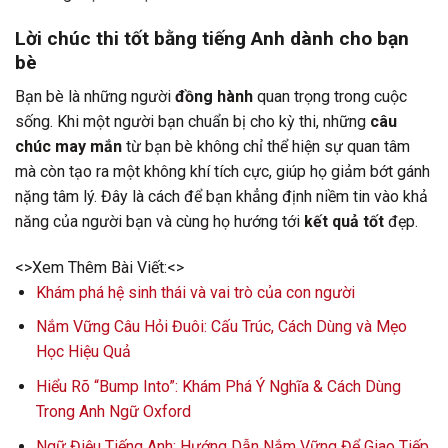
Lời chúc thi tốt bằng tiếng Anh dành cho bạn
bè
Bạn bè là những người
đồng hành
quan trọng trong cuộc
sống. Khi một người bạn chuẩn bị cho kỳ thi, những
câu
chúc may mắn
từ bạn bè không chỉ thể hiện sự quan tâm
mà còn tạo ra một không khí tích cực, giúp họ giảm bớt gánh
nặng tâm lý. Đây là cách để bạn khẳng định niềm tin vào khả
năng của người bạn và cùng họ hướng tới
kết quả tốt
đẹp.
<>Xem Thêm Bài Viết:<>
Khám phá hệ sinh thái và vai trò của con người
Nắm Vững Câu Hỏi Đuôi: Cấu Trúc, Cách Dùng và Mẹo
Học Hiệu Quả
Hiểu Rõ “Bump Into”: Khám Phá Ý Nghĩa & Cách Dùng
Trong Anh Ngữ Oxford
Ngữ Điệu Tiếng Anh: Hướng Dẫn Nắm Vững Để Giao Tiếp