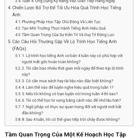
Tuần 4: Ứng Dụng Kỹ Năng Vào Giao Tiếp Hàng Ngày
Chiến Lược Bổ Trợ Để Tối Ưu Hóa Quá Trình Học Tiếng
Anh
Phương Pháp Học Tập Chủ Động Và Liên Tục
Tạo Môi Trường Thực Hành Tiếng Anh Hiệu Quả
Tầm Quan Trọng Của Sự Kiên Trì Và Duy Trì Động Lực
Các Câu Hỏi Thường Gặp Về Lộ Trình Học Tiếng Anh
(FAQs)
1. Lộ trình học tiếng Anh cơ bản 4 tuần này có phù hợp với
người mất gốc hoàn toàn không?
2. Tôi cần bao nhiêu thời gian mỗi ngày để theo kịp lộ trình
này?
3. Có cần mua sách hay tài liệu nào đặc biệt không?
4. Làm thế nào để luyện nghe hiệu quả trong tuần 1?
5. Nếu tôi không có bạn luyện nói trong tuần 4 thì sao?
6. Tôi có thể học từ vựng bằng cách nào để nhớ lâu hơn?
7. Ngữ pháp có thực sự quan trọng đối với người mới bắt
đầu không?
8. Sau 4 tuần, tôi có thể giao tiếp trôi chảy được không?
Tầm Quan Trọng Của Một Kế Hoạch Học Tập