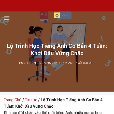
Skip
to
content
Lộ Trình Học Tiếng Anh Cơ Bản 4 Tuần:
Khởi Đầu Vững Chắc
POSTED ON
16/07/2025
BY
TEAM ANH NGỮ OXFORD
Trang Chủ
/
Tin tức
/ Lộ Trình Học Tiếng Anh Cơ Bản 4
Tuần: Khởi Đầu Vững Chắc
Khi mới đặt chân vào thế giới tiếng Anh, nhiều người học