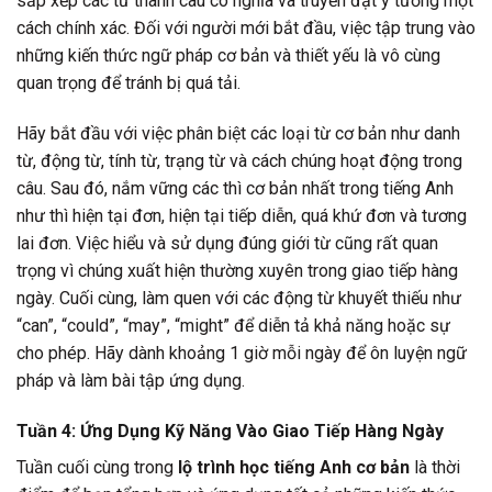
sắp xếp các từ thành câu có nghĩa và truyền đạt ý tưởng một
cách chính xác. Đối với người mới bắt đầu, việc tập trung vào
những kiến thức ngữ pháp cơ bản và thiết yếu là vô cùng
quan trọng để tránh bị quá tải.
Hãy bắt đầu với việc phân biệt các loại từ cơ bản như danh
từ, động từ, tính từ, trạng từ và cách chúng hoạt động trong
câu. Sau đó, nắm vững các thì cơ bản nhất trong tiếng Anh
như thì hiện tại đơn, hiện tại tiếp diễn, quá khứ đơn và tương
lai đơn. Việc hiểu và sử dụng đúng giới từ cũng rất quan
trọng vì chúng xuất hiện thường xuyên trong giao tiếp hàng
ngày. Cuối cùng, làm quen với các động từ khuyết thiếu như
“can”, “could”, “may”, “might” để diễn tả khả năng hoặc sự
cho phép. Hãy dành khoảng 1 giờ mỗi ngày để ôn luyện ngữ
pháp và làm bài tập ứng dụng.
Tuần 4: Ứng Dụng Kỹ Năng Vào Giao Tiếp Hàng Ngày
Tuần cuối cùng trong
lộ trình học tiếng Anh cơ bản
là thời