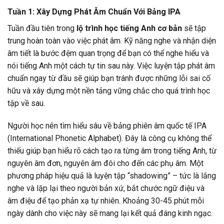
Tuần 1: Xây Dựng Phát Âm Chuẩn Với Bảng IPA
Tuần đầu tiên trong
lộ trình học tiếng Anh cơ bản
sẽ tập
trung hoàn toàn vào việc phát âm. Kỹ năng nghe và nhận diện
âm tiết là bước đệm quan trọng để bạn có thể nghe hiểu và
nói tiếng Anh một cách tự tin sau này. Việc luyện tập phát âm
chuẩn ngay từ đầu sẽ giúp bạn tránh được những lỗi sai cố
hữu và xây dựng một nền tảng vững chắc cho quá trình học
tập về sau.
Người học nên tìm hiểu sâu về bảng phiên âm quốc tế IPA
(International Phonetic Alphabet). Đây là công cụ không thể
thiếu giúp bạn hiểu rõ cách tạo ra từng âm trong tiếng Anh, từ
nguyên âm đơn, nguyên âm đôi cho đến các phụ âm. Một
phương pháp hiệu quả là luyện tập “shadowing” – tức là lắng
nghe và lặp lại theo người bản xứ, bắt chước ngữ điệu và
âm điệu để tạo phản xạ tự nhiên. Khoảng 30-45 phút mỗi
ngày dành cho việc này sẽ mang lại kết quả đáng kinh ngạc.