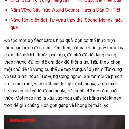
Chọn Sách Từ Vựng Tiếng Anh THPT Quốc Gia Hiệu Quả
Nắm Vững Cấu Trúc Would Sooner: Hướng Dẫn Chi Tiết
Nâng tầm diễn đạt: Từ vựng thay thế ‘Spend Money’ hiệu
quả
Để tạo một bộ flashcards hiệu quả, bạn có thể thực hiện
theo các bước đơn giản. Đầu tiên, cắt các mẩu giấy hoặc bìa
cứng thành kích thước phù hợp, đủ nhỏ để dễ dàng mang
theo nhưng đủ lớn để ghi đầy đủ thông tin. Tiếp theo, chọn
một chủ đề từ vựng cụ thể để tập trung, ví dụ như “Từ vựng
về Gia đình” hoặc “Từ vựng Công nghệ”. Ghi từ mới và phiên
âm ở một mặt, và ở mặt còn lại, ghi định nghĩa, ví dụ minh
họa và có thể cả từ đồng nghĩa, trái nghĩa để mở rộng kiến
thức. Một mẹo nhỏ là xâu các mẩu giấy lại bằng một khoen
tròn để giữ chúng luôn gọn gàng và không bị thất lạc.