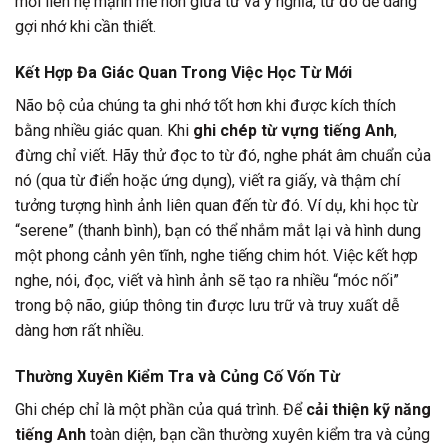
mối liên hệ mạnh mẽ hơn giữa từ và ý nghĩa, từ đó dễ dàng
gợi nhớ khi cần thiết.
Kết Hợp Đa Giác Quan Trong Việc Học Từ Mới
Não bộ của chúng ta ghi nhớ tốt hơn khi được kích thích
bằng nhiều giác quan. Khi
ghi chép từ vựng tiếng Anh
,
đừng chỉ viết. Hãy thử đọc to từ đó, nghe phát âm chuẩn của
nó (qua từ điển hoặc ứng dụng), viết ra giấy, và thậm chí
tưởng tượng hình ảnh liên quan đến từ đó. Ví dụ, khi học từ
“serene” (thanh bình), bạn có thể nhắm mắt lại và hình dung
một phong cảnh yên tĩnh, nghe tiếng chim hót. Việc kết hợp
nghe, nói, đọc, viết và hình ảnh sẽ tạo ra nhiều “móc nối”
trong bộ não, giúp thông tin được lưu trữ và truy xuất dễ
dàng hơn rất nhiều.
Thường Xuyên Kiểm Tra và Củng Cố Vốn Từ
Ghi chép chỉ là một phần của quá trình. Để
cải thiện kỹ năng
tiếng Anh
toàn diện, bạn cần thường xuyên kiểm tra và củng