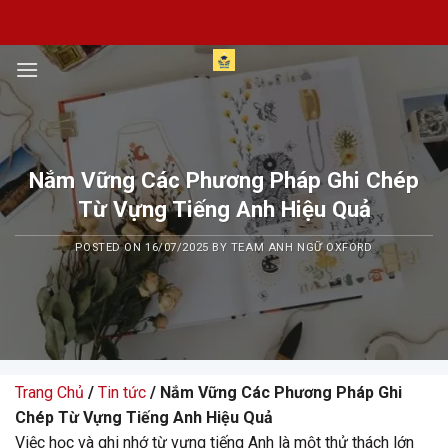
Skip
to
content
Nắm Vững Các Phương Pháp Ghi Chép
Từ Vựng Tiếng Anh Hiệu Quả
POSTED ON
16/07/2025
BY
TEAM ANH NGỮ OXFORD
Trang Chủ
/
Tin tức
/ Nắm Vững Các Phương Pháp Ghi
Chép Từ Vựng Tiếng Anh Hiệu Quả
Việc học và ghi nhớ từ vựng tiếng Anh là một thử thách lớn