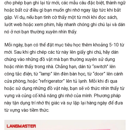
cho phép bạn ghi lại từ mới, các mẫu câu đặc biệt, thành ngữ
hoặc bất cứ điều gì bạn muốn ghi nhớ ngay lập tức khi bắt
gặp. Ví dụ, nếu bạn tình cờ thấy một từ mới khi đọc sách,
lướt web hoặc xem phim, hãy nhanh chóng ghi chú lại và dán
nó ở nơi bạn thường xuyên nhìn thấy.
Mỗi ngày, bạn có thể đặt mục tiêu học thêm khoảng 5-10 từ
mới. Sau khi ghi chép các từ này lên giấy ghi chú, hãy dán
chúng vào những đồ vật mà bạn thường xuyên sử dụng
hoặc nhìn thấy trong nhà. Chẳng hạn, dán từ “switch” lên
công tắc điện, từ “lamp” lên đèn bàn học, từ “door” lên cánh
cửa phòng, hoặc “refrigerator” lên tủ lạnh. Mỗi khi đi qua
hoặc sử dụng những đồ vật này, bạn sẽ vô thức nhìn thấy từ
vựng và củng cố khả năng ghi nhớ của mình. Phương pháp
này tận dụng trí nhớ thị giác và sự lặp lại hàng ngày để đưa
từ vựng vào tiềm thức.