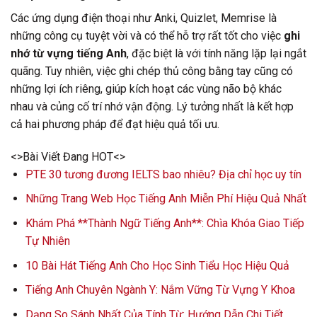
Các ứng dụng điện thoại như Anki, Quizlet, Memrise là
những công cụ tuyệt vời và có thể hỗ trợ rất tốt cho việc
ghi
nhớ từ vựng tiếng Anh
, đặc biệt là với tính năng lặp lại ngắt
quãng. Tuy nhiên, việc ghi chép thủ công bằng tay cũng có
những lợi ích riêng, giúp kích hoạt các vùng não bộ khác
nhau và củng cố trí nhớ vận động. Lý tưởng nhất là kết hợp
cả hai phương pháp để đạt hiệu quả tối ưu.
<>Bài Viết Đang HOT<>
PTE 30 tương đương IELTS bao nhiêu? Địa chỉ học uy tín
Những Trang Web Học Tiếng Anh Miễn Phí Hiệu Quả Nhất
Khám Phá **Thành Ngữ Tiếng Anh**: Chìa Khóa Giao Tiếp
Tự Nhiên
10 Bài Hát Tiếng Anh Cho Học Sinh Tiểu Học Hiệu Quả
Tiếng Anh Chuyên Ngành Y: Nắm Vững Từ Vựng Y Khoa
Dạng So Sánh Nhất Của Tính Từ: Hướng Dẫn Chi Tiết