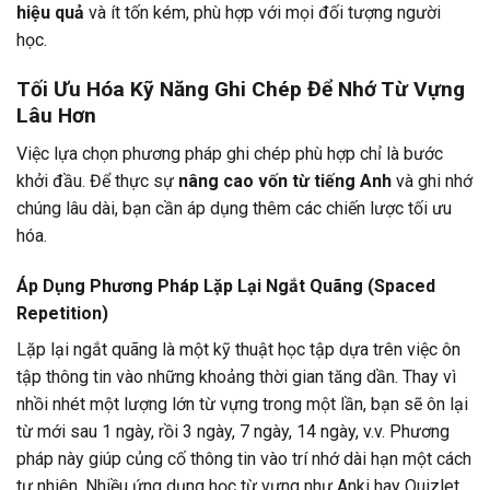
hiệu quả
và ít tốn kém, phù hợp với mọi đối tượng người
học.
Tối Ưu Hóa Kỹ Năng Ghi Chép Để Nhớ Từ Vựng
Lâu Hơn
Việc lựa chọn phương pháp ghi chép phù hợp chỉ là bước
khởi đầu. Để thực sự
nâng cao vốn từ tiếng Anh
và ghi nhớ
chúng lâu dài, bạn cần áp dụng thêm các chiến lược tối ưu
hóa.
Áp Dụng Phương Pháp Lặp Lại Ngắt Quãng (Spaced
Repetition)
Lặp lại ngắt quãng là một kỹ thuật học tập dựa trên việc ôn
tập thông tin vào những khoảng thời gian tăng dần. Thay vì
nhồi nhét một lượng lớn từ vựng trong một lần, bạn sẽ ôn lại
từ mới sau 1 ngày, rồi 3 ngày, 7 ngày, 14 ngày, v.v. Phương
pháp này giúp củng cố thông tin vào trí nhớ dài hạn một cách
tự nhiên. Nhiều ứng dụng học từ vựng như Anki hay Quizlet