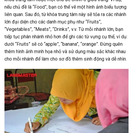
nếu chủ đề là “Food”, bạn có thể vẽ một hình ảnh biểu tượng
liên quan. Sau đó, từ khóa trung tâm này sẽ tỏa ra các nhánh
lớn đại diện cho các danh mục phụ như “Fruits”,
“Vegetables”, “Meats”, “Drinks”, v.v. Từ mỗi nhánh lớn, bạn
tiếp tục phân nhánh nhỏ hơn để ghi các từ vựng cụ thể, ví dụ:
dưới “Fruits” sẽ có “apple”, “banana”, “orange”. Đừng quên
thêm hình ảnh minh họa nhỏ và sử dụng màu sắc khác nhau
cho mỗi nhánh để làm cho sơ đồ thêm sinh động và dễ nhìn.