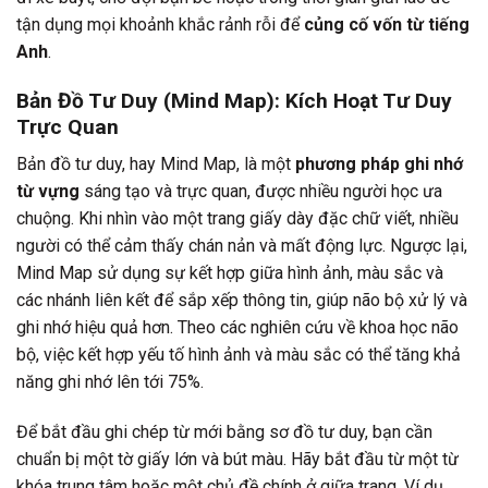
tận dụng mọi khoảnh khắc rảnh rỗi để
củng cố vốn từ tiếng
Anh
.
Bản Đồ Tư Duy (Mind Map): Kích Hoạt Tư Duy
Trực Quan
Bản đồ tư duy, hay Mind Map, là một
phương pháp ghi nhớ
từ vựng
sáng tạo và trực quan, được nhiều người học ưa
chuộng. Khi nhìn vào một trang giấy dày đặc chữ viết, nhiều
người có thể cảm thấy chán nản và mất động lực. Ngược lại,
Mind Map sử dụng sự kết hợp giữa hình ảnh, màu sắc và
các nhánh liên kết để sắp xếp thông tin, giúp não bộ xử lý và
ghi nhớ hiệu quả hơn. Theo các nghiên cứu về khoa học não
bộ, việc kết hợp yếu tố hình ảnh và màu sắc có thể tăng khả
năng ghi nhớ lên tới 75%.
Để bắt đầu ghi chép từ mới bằng sơ đồ tư duy, bạn cần
chuẩn bị một tờ giấy lớn và bút màu. Hãy bắt đầu từ một từ
khóa trung tâm hoặc một chủ đề chính ở giữa trang. Ví dụ,