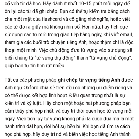
cố vốn từ đã học. Hãy dành ít nhất 10-15 phút mỗi ngày để
ôn lại các từ đã ghi chép. Bạn có thể tự kiểm tra bằng cách
che một mặt của flashcard và cố gắng nhớ nghĩa, hoặc viết
các từ đó ra giấy mà không nhìn sổ. Hơn nữa, hãy tích cực
sử dụng các từ mới trong giao tiếp hàng ngày, khi viết email,
tham gia các buổi trò chuyện tiếng Anh, hoặc thậm chí là độc
thoại một mình. Việc chủ động đưa từ vựng vào sử dụng sẽ
biến chúng từ “từ vựng thụ động” thành “từ vựng chủ động”,
giúp bạn tự tin hơn rất nhiều.
Tất cả các phương pháp
ghi chép từ vựng tiếng Anh
được
Anh ngữ Oxford chia sẻ trên đều có những ưu điểm riêng và
có thể được kết hợp linh hoạt. Điều quan trọng nhất là sự
kiên trì và kỷ luật. Hãy chọn một hoặc hai phương pháp bạn
cảm thấy phù hợp nhất, và duy trì thói quen học từ vựng mỗi
ngày. Việc tích lũy từ vựng không phải là cuộc đua mà là một
hành trình dài hạn, đòi hỏi sự bền bỉ. Khi bạn đã tìm ra cách
học phù hợp, hãy duy trì nó và biến việc học tiếng Anh thành