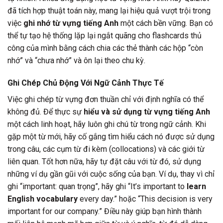
đã tích hợp thuật toán này, mang lại hiệu quả vượt trội trong
việc
ghi nhớ từ vựng tiếng Anh
một cách bền vững. Bạn có
thể tự tạo hệ thống lặp lại ngắt quãng cho flashcards thủ
công của mình bằng cách chia các thẻ thành các hộp “còn
nhớ” và “chưa nhớ” và ôn lại theo chu kỳ.
Ghi Chép Chủ Động Với Ngữ Cảnh Thực Tế
Việc ghi chép từ vựng đơn thuần chỉ với định nghĩa có thể
không đủ. Để thực sự
hiểu và sử dụng từ vựng tiếng Anh
một cách linh hoạt, hãy luôn ghi chú từ trong ngữ cảnh. Khi
gặp một từ mới, hãy cố gắng tìm hiểu cách nó được sử dụng
trong câu, các cụm từ đi kèm (collocations) và các giới từ
liên quan. Tốt hơn nữa, hãy tự đặt câu với từ đó, sử dụng
những ví dụ gần gũi với cuộc sống của bạn. Ví dụ, thay vì chỉ
ghi “important: quan trọng”, hãy ghi “It’s important to
learn
English vocabulary
every day.” hoặc “This decision is very
important for our company.” Điều này giúp bạn hình thành