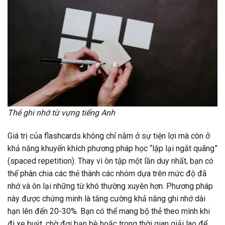
Thẻ ghi nhớ từ vựng tiếng Anh
Giá trị của flashcards không chỉ nằm ở sự tiện lợi mà còn ở
khả năng khuyến khích phương pháp học “lặp lại ngắt quãng”
(spaced repetition). Thay vì ôn tập một lần duy nhất, bạn có
thể phân chia các thẻ thành các nhóm dựa trên mức độ đã
nhớ và ôn lại những từ khó thường xuyên hơn. Phương pháp
này được chứng minh là tăng cường khả năng ghi nhớ dài
hạn lên đến 20-30%. Bạn có thể mang bộ thẻ theo mình khi
đi xe buýt, chờ đợi bạn bè hoặc trong thời gian giải lao để