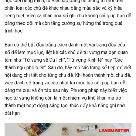
học của riêng mình, từ việc lập bảng hệ thống từ mới đến
phân loại các chủ đề khác nhau bằng màu sắc và ký hiệu
riêng biệt. Việc cá nhân hóa sổ ghi chú không chỉ giúp bạn dễ
dàng theo dõi mà còn tăng cường sự hứng thú trong quá
trình học.
Bạn có thể bắt đầu bằng cách dành một vài trang đầu của
sổ để làm mục lục, liệt kê các chủ đề từ vựng mà bạn quan
tâm như “Từ vựng về Du lịch”, “Từ vựng Kinh tế” hay “Các
thành ngữ phổ biến”. Sau đó, hãy mở các trang kế tiếp để viết
nội dung chi tiết cho từng chủ đề. Khi hoàn thành mỗi chủ đề,
việc đánh số trang và cập nhật lại mục lục sẽ giúp bạn dễ
dàng tra cứu và ôn tập sau này. Phương pháp này biến việc
học từ vựng không còn là một nhiệm vụ khô khan mà trở
thành một hoạt động sáng tạo, thúc đẩy khả năng ghi nhớ
dài hạn.