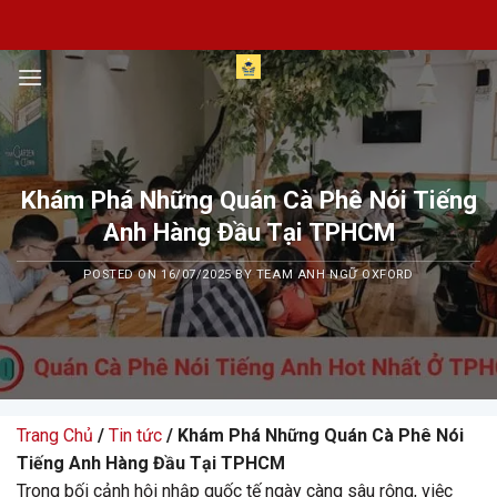
Skip
to
content
Khám Phá Những Quán Cà Phê Nói Tiếng
Anh Hàng Đầu Tại TPHCM
POSTED ON
16/07/2025
BY
TEAM ANH NGỮ OXFORD
Trang Chủ
/
Tin tức
/ Khám Phá Những Quán Cà Phê Nói
Tiếng Anh Hàng Đầu Tại TPHCM
Trong bối cảnh hội nhập quốc tế ngày càng sâu rộng, việc