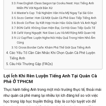
Free English Class Saigon tại Cooku Nest: Học Tiếng Anh
Miễn Phí Với Người Bản Xứ
Master’s Cup: Trải Nghiệm Văn Hóa Mỹ Ngay Tại Sài Gòn
Sozo Center: Hơn Cả Một Quán Cà Phê Giao Tiếp Tiếng Anh
Book Coffee: Sự Kết Hợp Hoàn Hảo Giữa Sách Và Anh Ngữ
BON Café: Không Gian Hiện Đại, Cơ Hội Giao Tiếp Quốc Tế
Café Vọng Nguyệt: Nơi Giao Lưu Và Mở Rộng Mối Quan Hệ
LU Cupffee: Luyện Nghe Nói Hiệu Quả Trong Hẻm Nhỏ Ấm
Cúng
Cross Border Cafe: Khám Phá Thế Giới Qua Tiếng Anh
Các Yếu Tố Cần Cân Nhắc Khi Chọn Quán Cà Phê Luyện
Tiếng Anh
Câu Hỏi Thường Gặp (FAQs)
Lợi Ích Khi Rèn Luyện Tiếng Anh Tại Quán Cà
Phê Ở TPHCM
Thực hành tiếng Anh trong một môi trường thực tế, thoải mái
như quán cà phê mang lại nhiều lợi ích đáng kể so với việc
học trong lớp học truyền thống. Đây là cơ hội tuyệt vời để