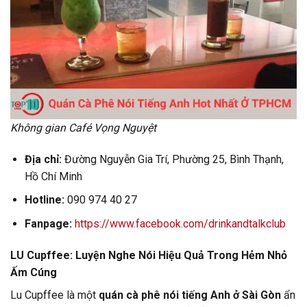
Không gian Café Vọng Nguyệt
Địa chỉ:
Đường Nguyễn Gia Trí, Phường 25, Bình Thạnh,
Hồ Chí Minh
Hotline:
090 974 40 27
Fanpage:
https://www.facebook.com/drinkandtalkclub
LU Cupffee: Luyện Nghe Nói Hiệu Quả Trong Hẻm Nhỏ
Ấm Cúng
Lu Cupffee là một
quán cà phê nói tiếng Anh ở Sài Gòn
ẩn