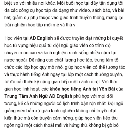
biệt so với nhiều nơi khác. Mỗi buổi học tại đây tận dụng tối
đa các công cụ học tập đa dạng như video, sách báo, và bài
hát, giảm sự phụ thuộc vào giáo trình truyền thống, mang lại
trải nghiệm học tập mới mẻ và thú vị.
Học viên tại
AD English
sẽ được truyền đạt những bí quyết
học từ vựng hiệu quả từ đội ngũ giáo viên có trình độ
chuyên môn cao và kinh nghiệm sinh sống nhiều năm tại
nước ngoài. Để nâng cao chất lượng học tập, trung tâm tổ
chức các lớp học quy mô nhỏ, giúp học viên có thể tương tác
và thực hành tiếng Anh ngay tại lớp một cách thường xuyên,
từ đó cải thiện kỹ năng giao tiếp một cách rõ rệt. Với thời
gian học linh hoạt, các
khóa học tiếng Anh tại Yên Bái
của
Trung Tâm Anh Ngữ AD English
phù hợp với mọi đối
tượng, kể cả những người có lịch trình bận rộn nhất. Đội ngũ
giảng viên bản xứ giàu kinh nghiệm không chỉ truyền đạt
kiến thức mà còn truyền cảm hứng, giúp học viên tiếp thu
ngôn ngữ một cách thoải mái và hứng thú, không bị gò bó.