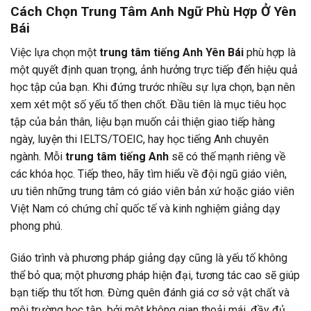
Cách Chọn Trung Tâm Anh Ngữ Phù Hợp Ở Yên
Bái
Việc lựa chọn một
trung tâm tiếng Anh Yên Bái
phù hợp là
một quyết định quan trọng, ảnh hưởng trực tiếp đến hiệu quả
học tập của bạn. Khi đứng trước nhiều sự lựa chọn, bạn nên
xem xét một số yếu tố then chốt. Đầu tiên là mục tiêu học
tập của bản thân, liệu bạn muốn cải thiện giao tiếp hàng
ngày, luyện thi IELTS/TOEIC, hay học tiếng Anh chuyên
ngành. Mỗi
trung tâm tiếng Anh
sẽ có thế mạnh riêng về
các khóa học. Tiếp theo, hãy tìm hiểu về đội ngũ giáo viên,
ưu tiên những trung tâm có giáo viên bản xứ hoặc giáo viên
Việt Nam có chứng chỉ quốc tế và kinh nghiệm giảng dạy
phong phú.
Giáo trình và phương pháp giảng dạy cũng là yếu tố không
thể bỏ qua; một phương pháp hiện đại, tương tác cao sẽ giúp
bạn tiếp thu tốt hơn. Đừng quên đánh giá cơ sở vật chất và
môi trường học tập, bởi một không gian thoải mái, đầy đủ