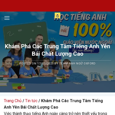
Skip
to
content
Khám Phá Các Trung Tâm Tiếng Anh Yên
Bái Chất Lượng Cao
POSTED ON
17/07/2025
BY
TEAM ANH NGỮ OXFORD
Trang Chủ
/
Tin tức
/ Khám Phá Các Trung Tâm Tiếng
Anh Yên Bái Chất Lượng Cao
Việc thành thạo tiếng Anh ngày càng trở nên thiết yếu trong