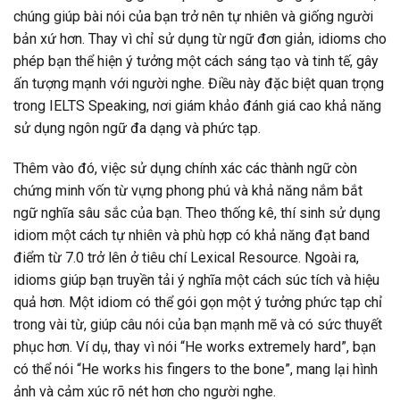
chúng giúp bài nói của bạn trở nên tự nhiên và giống người
bản xứ hơn. Thay vì chỉ sử dụng từ ngữ đơn giản, idioms cho
phép bạn thể hiện ý tưởng một cách sáng tạo và tinh tế, gây
ấn tượng mạnh với người nghe. Điều này đặc biệt quan trọng
trong IELTS Speaking, nơi giám khảo đánh giá cao khả năng
sử dụng ngôn ngữ đa dạng và phức tạp.
Thêm vào đó, việc sử dụng chính xác các thành ngữ còn
chứng minh vốn từ vựng phong phú và khả năng nắm bắt
ngữ nghĩa sâu sắc của bạn. Theo thống kê, thí sinh sử dụng
idiom một cách tự nhiên và phù hợp có khả năng đạt band
điểm từ 7.0 trở lên ở tiêu chí Lexical Resource. Ngoài ra,
idioms giúp bạn truyền tải ý nghĩa một cách súc tích và hiệu
quả hơn. Một idiom có thể gói gọn một ý tưởng phức tạp chỉ
trong vài từ, giúp câu nói của bạn mạnh mẽ và có sức thuyết
phục hơn. Ví dụ, thay vì nói “He works extremely hard”, bạn
có thể nói “He works his fingers to the bone”, mang lại hình
ảnh và cảm xúc rõ nét hơn cho người nghe.