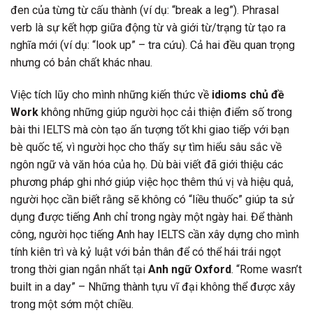
đen của từng từ cấu thành (ví dụ: “break a leg”). Phrasal
verb là sự kết hợp giữa động từ và giới từ/trạng từ tạo ra
nghĩa mới (ví dụ: “look up” – tra cứu). Cả hai đều quan trọng
nhưng có bản chất khác nhau.
Việc tích lũy cho mình những kiến thức về
idioms chủ đề
Work
không những giúp người học cải thiện điểm số trong
bài thi IELTS mà còn tạo ấn tượng tốt khi giao tiếp với bạn
bè quốc tế, vì người học cho thấy sự tìm hiểu sâu sắc về
ngôn ngữ và văn hóa của họ. Dù bài viết đã giới thiệu các
phương pháp ghi nhớ giúp việc học thêm thú vị và hiệu quả,
người học cần biết rằng sẽ không có “liều thuốc” giúp ta sử
dụng được tiếng Anh chỉ trong ngày một ngày hai. Để thành
công, người học tiếng Anh hay IELTS cần xây dựng cho mình
tính kiên trì và kỷ luật với bản thân để có thể hái trái ngọt
trong thời gian ngắn nhất tại
Anh ngữ Oxford
. “Rome wasn’t
built in a day” – Những thành tựu vĩ đại không thể được xây
trong một sớm một chiều.