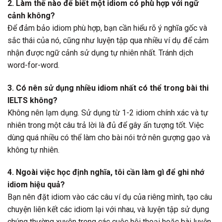
2. Làm thế nào để biết một idiom có phù hợp với ngữ
cảnh không?
Để đảm bảo idiom phù hợp, bạn cần hiểu rõ ý nghĩa gốc và
sắc thái của nó, cũng như luyện tập qua nhiều ví dụ để cảm
nhận được ngữ cảnh sử dụng tự nhiên nhất. Tránh dịch
word-for-word.
3. Có nên sử dụng nhiều idiom nhất có thể trong bài thi
IELTS không?
Không nên lạm dụng. Sử dụng từ 1-2 idiom chính xác và tự
nhiên trong một câu trả lời là đủ để gây ấn tượng tốt. Việc
dùng quá nhiều có thể làm cho bài nói trở nên gượng gạo và
không tự nhiên.
4. Ngoài việc học định nghĩa, tôi cần làm gì để ghi nhớ
idiom hiệu quả?
Bạn nên đặt idiom vào các câu ví dụ của riêng mình, tạo câu
chuyện liên kết các idiom lại với nhau, và luyện tập sử dụng
chúng thường xuyên trong các cuộc hội thoại hoặc bài luyện