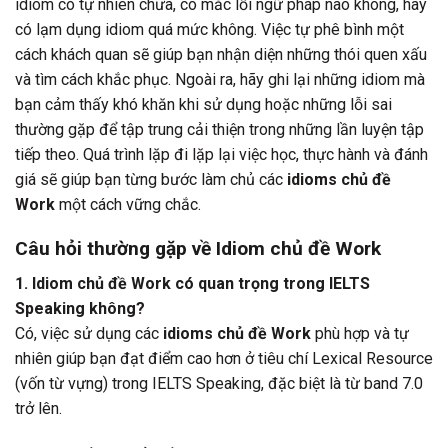
idiom có tự nhiên chưa, có mắc lỗi ngữ pháp nào không, hay
có lạm dụng idiom quá mức không. Việc tự phê bình một
cách khách quan sẽ giúp bạn nhận diện những thói quen xấu
và tìm cách khắc phục. Ngoài ra, hãy ghi lại những idiom mà
bạn cảm thấy khó khăn khi sử dụng hoặc những lỗi sai
thường gặp để tập trung cải thiện trong những lần luyện tập
tiếp theo. Quá trình lặp đi lặp lại việc học, thực hành và đánh
giá sẽ giúp bạn từng bước làm chủ các
idioms chủ đề
Work
một cách vững chắc.
Câu hỏi thường gặp về Idiom chủ đề Work
1. Idiom chủ đề Work có quan trọng trong IELTS
Speaking không?
Có, việc sử dụng các
idioms chủ đề Work
phù hợp và tự
nhiên giúp bạn đạt điểm cao hơn ở tiêu chí Lexical Resource
(vốn từ vựng) trong IELTS Speaking, đặc biệt là từ band 7.0
trở lên.