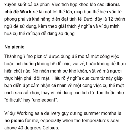
xuyên suốt cả ba phần. Việc tích hợp khéo léo các
idioms
chủ đề Work
sẽ là một lợi thế lớn, giúp bạn thể hiện vốn từ
phong phú và khả năng diễn đạt tinh tế. Dưới đây là 12 thành
ngữ dễ sử dụng, kèm theo giải thích ý nghĩa và ví dụ minh
họa cụ thể để bạn dễ dàng áp dụng.
No picnic
Thành ngữ “no picnic” được dùng để mô tả một công việc
hoặc tình huống không hề dễ chịu, vui vẻ, hoặc không dễ thực
hiện chút nào. Nó nhấn mạnh sự khó khăn, vất vả mà người
thực hiện phải đối mặt. Hiểu rõ ý nghĩa của cụm từ này giúp
bạn diễn đạt cảm nhận cá nhân về một công việc cụ thể một
cách sâu sắc hơn, thay vì chỉ dùng các tính từ đơn thuần như
“difficult” hay “unpleasant”.
Ví dụ: Working as a delivery guy during summer months is
no picnic
for me, especially when the temperatures soar
above 40 degrees Celsius.