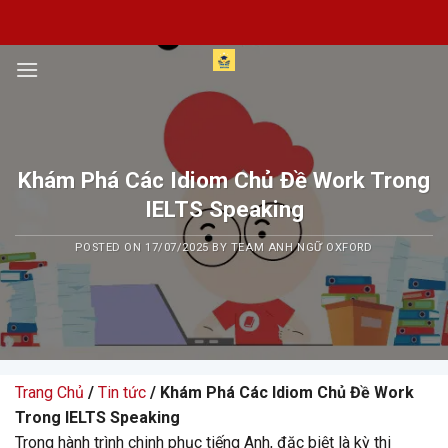
Skip
to
content
Khám Phá Các Idiom Chủ Đề Work Trong
IELTS Speaking
POSTED ON
17/07/2025
BY
TEAM ANH NGỮ OXFORD
Trang Chủ
/
Tin tức
/ Khám Phá Các Idiom Chủ Đề Work
Trong IELTS Speaking
Trong hành trình chinh phục tiếng Anh, đặc biệt là kỳ thi