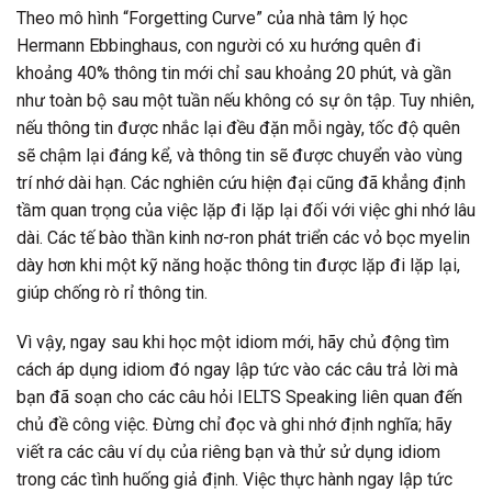
Theo mô hình “Forgetting Curve” của nhà tâm lý học
Hermann Ebbinghaus, con người có xu hướng quên đi
khoảng 40% thông tin mới chỉ sau khoảng 20 phút, và gần
như toàn bộ sau một tuần nếu không có sự ôn tập. Tuy nhiên,
nếu thông tin được nhắc lại đều đặn mỗi ngày, tốc độ quên
sẽ chậm lại đáng kể, và thông tin sẽ được chuyển vào vùng
trí nhớ dài hạn. Các nghiên cứu hiện đại cũng đã khẳng định
tầm quan trọng của việc lặp đi lặp lại đối với việc ghi nhớ lâu
dài. Các tế bào thần kinh nơ-ron phát triển các vỏ bọc myelin
dày hơn khi một kỹ năng hoặc thông tin được lặp đi lặp lại,
giúp chống rò rỉ thông tin.
Vì vậy, ngay sau khi học một idiom mới, hãy chủ động tìm
cách áp dụng idiom đó ngay lập tức vào các câu trả lời mà
bạn đã soạn cho các câu hỏi IELTS Speaking liên quan đến
chủ đề công việc. Đừng chỉ đọc và ghi nhớ định nghĩa; hãy
viết ra các câu ví dụ của riêng bạn và thử sử dụng idiom
trong các tình huống giả định. Việc thực hành ngay lập tức