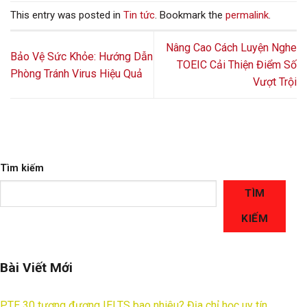
This entry was posted in
Tin tức
. Bookmark the
permalink
.
Nâng Cao Cách Luyện Nghe
Bảo Vệ Sức Khỏe: Hướng Dẫn
TOEIC Cải Thiện Điểm Số
Phòng Tránh Virus Hiệu Quả
Vượt Trội
Tìm kiếm
TÌM
KIẾM
Bài Viết Mới
PTE 30 tương đương IELTS bao nhiêu? Địa chỉ học uy tín