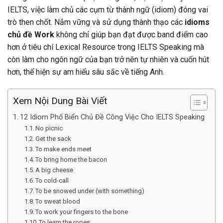
IELTS, việc làm chủ các cụm từ thành ngữ (idiom) đóng vai
trò then chốt. Nắm vững và sử dụng thành thạo các
idioms
chủ đề Work
không chỉ giúp bạn đạt được band điểm cao
hơn ở tiêu chí Lexical Resource trong IELTS Speaking mà
còn làm cho ngôn ngữ của bạn trở nên tự nhiên và cuốn hút
hơn, thể hiện sự am hiểu sâu sắc về tiếng Anh.
Xem Nội Dung Bài Viết
12 Idiom Phổ Biến Chủ Đề Công Việc Cho IELTS Speaking
No picnic
Get the sack
To make ends meet
To bring home the bacon
A big cheese
To cold-call
To be snowed under (with something)
To sweat blood
To work your fingers to the bone
To learn the ropes