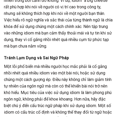
nhiên trong bối cảnh đó không. Ví dụ, idiom “a big cheese”
rất phù hợp khi nói về người có vị trí cao trong công ty,
nhưng sẽ không thích hợp khi nói về một người bạn thân.
Việc hiểu rõ ngữ nghĩa và sắc thái của từng thành ngữ là chìa
khóa để sử dụng chúng một cách chính xác. Nên tập trung
vào những idiom mà bạn cảm thấy thoải mái và tự tin khi sử
dụng, thay vì cố gắng nhồi nhét quá nhiều cụm từ phức tạp
mà bạn chưa nắm vững.
Tránh Lạm Dụng và Sai Ngữ Pháp
Một lỗi phổ biến mà nhiều người học mắc phải là cố gắng
nhồi nhét quá nhiều idiom vào một bài nói, hoặc sử dụng
chúng một cách gượng ép. Điều này không chỉ làm giảm tính
tự nhiên của ngôn ngữ mà còn có thể khiến bài nói trở nên
khó hiểu. Mục tiêu của việc sử dụng idiom là làm phong phú
ngôn ngữ, không phải để khoe khoang. Hơn nữa, hãy đặc
biệt chú ý đến cấu trúc ngữ pháp khi sử dụng idiom. Một số
idiom có cấu trúc cố định và không thể thay đổi từ ngữ hoặc