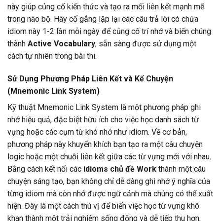
này giúp củng cố kiến thức và tạo ra mối liên kết mạnh mẽ
trong não bộ. Hãy cố gắng lặp lại các câu trả lời có chứa
idiom này 1-2 lần mỗi ngày để củng cố trí nhớ và biến chúng
thành
Active Vocabulary
, sẵn sàng được sử dụng một
cách tự nhiên trong bài thi.
Sử Dụng Phương Pháp Liên Kết và Kể Chuyện
(Mnemonic Link System)
Kỹ thuật Mnemonic Link System là một phương pháp ghi
nhớ hiệu quả, đặc biệt hữu ích cho việc học danh sách từ
vựng hoặc các cụm từ khó nhớ như idiom. Về cơ bản,
phương pháp này khuyến khích bạn tạo ra một câu chuyện
logic hoặc một chuỗi liên kết giữa các từ vựng mới với nhau.
Bằng cách kết nối các
idioms chủ đề Work
thành một câu
chuyện sáng tạo, bạn không chỉ dễ dàng ghi nhớ ý nghĩa của
từng idiom mà còn nhớ được ngữ cảnh mà chúng có thể xuất
hiện. Đây là một cách thú vị để biến việc học từ vựng khô
khan thành một trải nghiệm sống động và dễ tiếp thu hơn,