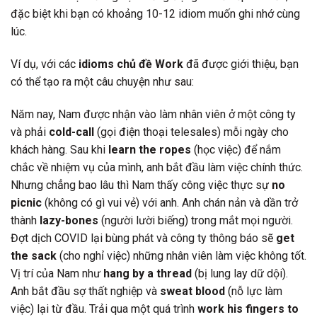
đặc biệt khi bạn có khoảng 10-12 idiom muốn ghi nhớ cùng
lúc.
Ví dụ, với các
idioms chủ đề Work
đã được giới thiệu, bạn
có thể tạo ra một câu chuyện như sau:
Năm nay, Nam được nhận vào làm nhân viên ở một công ty
và phải
cold-call
(gọi điện thoại telesales) mỗi ngày cho
khách hàng. Sau khi
learn the ropes
(học việc) để nắm
chắc về nhiệm vụ của mình, anh bắt đầu làm việc chính thức.
Nhưng chẳng bao lâu thì Nam thấy công việc thực sự
no
picnic
(không có gì vui vẻ) với anh. Anh chán nản và dần trở
thành
lazy-bones
(người lười biếng) trong mắt mọi người.
Đợt dịch COVID lại bùng phát và công ty thông báo sẽ
get
the sack
(cho nghỉ việc) những nhân viên làm việc không tốt.
Vị trí của Nam như
hang by a thread
(bị lung lay dữ dội).
Anh bắt đầu sợ thất nghiệp và
sweat blood
(nỗ lực làm
việc) lại từ đầu. Trải qua một quá trình
work his fingers to