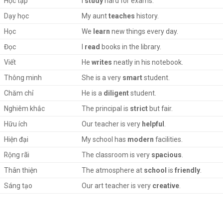
Học tập
I
study
hard for exams.
Dạy học
My aunt
teaches
history.
Học
We
learn
new things every day.
Đọc
I
read
books in the library.
Viết
He
writes
neatly in his notebook.
Thông minh
She is a very
smart
student.
Chăm chỉ
He is a
diligent
student.
Nghiêm khắc
The principal is
strict
but fair.
Hữu ích
Our teacher is very
helpful
.
Hiện đại
My school has
modern
facilities.
Rộng rãi
The classroom is very
spacious
.
Thân thiện
The atmosphere at
school
is
friendly
.
Sáng tạo
Our art teacher is very
creative
.