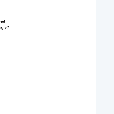
viết
ng với