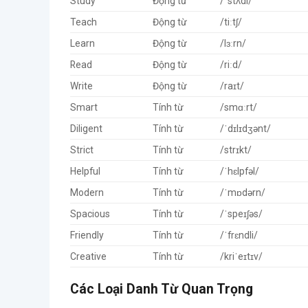
Study
Động từ
/ˈstʌdi/
Teach
Động từ
/tiːtʃ/
Learn
Động từ
/lɜːrn/
Read
Động từ
/riːd/
Write
Động từ
/raɪt/
Smart
Tính từ
/smɑːrt/
Diligent
Tính từ
/ˈdɪlɪdʒənt/
Strict
Tính từ
/strɪkt/
Helpful
Tính từ
/ˈhɛlpfəl/
Modern
Tính từ
/ˈmɒdərn/
Spacious
Tính từ
/ˈspeɪʃəs/
Friendly
Tính từ
/ˈfrɛndli/
Creative
Tính từ
/kriˈeɪtɪv/
Các Loại Danh Từ Quan Trọng