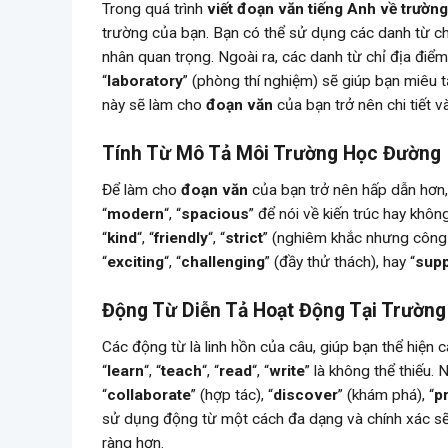
Trong quá trình
viết đoạn văn tiếng Anh về trườn
trường của bạn. Bạn có thể sử dụng các danh từ ch
nhân quan trọng. Ngoài ra, các danh từ chỉ địa điểm
“
laboratory
” (phòng thí nghiệm) sẽ giúp bạn miêu 
này sẽ làm cho
đoạn văn
của bạn trở nên chi tiết v
Tính Từ Mô Tả Môi Trường Học Đường
Để làm cho
đoạn văn
của bạn trở nên hấp dẫn hơn, 
“
modern
“, “
spacious
” để nói về kiến trúc hay khô
“
kind
“, “
friendly
“, “
strict
” (nghiêm khắc nhưng công 
“
exciting
“, “
challenging
” (đầy thử thách), hay “
supp
Động Từ Diễn Tả Hoạt Động Tại Trường
Các động từ là linh hồn của câu, giúp bạn thể hiện
“
learn
“, “
teach
“, “
read
“, “
write
” là không thể thiếu.
“
collaborate
” (hợp tác), “
discover
” (khám phá), “
p
sử dụng động từ một cách đa dạng và chính xác s
ràng hơn.