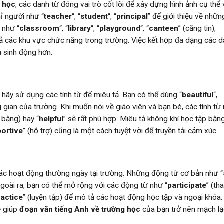
g học
, các danh từ đóng vai trò cốt lõi để xây dựng hình ảnh cụ thể 
ỉ người như “
teacher
“, “
student
“, “
principal
” để giới thiệu về nhữn
 như “
classroom
“, “
library
“, “
playground
“, “
canteen
” (căng tin),
tả các khu vực chức năng trong trường. Việc kết hợp đa dạng các d
à sinh động hơn.
hãy sử dụng các tính từ để miêu tả. Bạn có thể dùng “
beautiful
“,
ng gian của trường. Khi muốn nói về giáo viên và bạn bè, các tính từ
bằng) hay “
helpful
” sẽ rất phù hợp. Miêu tả không khí học tập bằn
ortive
” (hỗ trợ) cũng là một cách tuyệt vời để truyền tải cảm xúc.
 các hoạt động thường ngày tại trường. Những động từ cơ bản như “
 Ngoài ra, bạn có thể mở rộng với các động từ như “
participate
” (th
ractice
” (luyện tập) để mô tả các hoạt động học tập và ngoại khóa.
ẽ giúp
đoạn văn tiếng Anh về trường học
của bạn trở nên mạch lạ