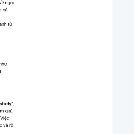
về ngôi
g cá
anh từ
 như
g
study
“,
am gia),
 Việc
c và rõ