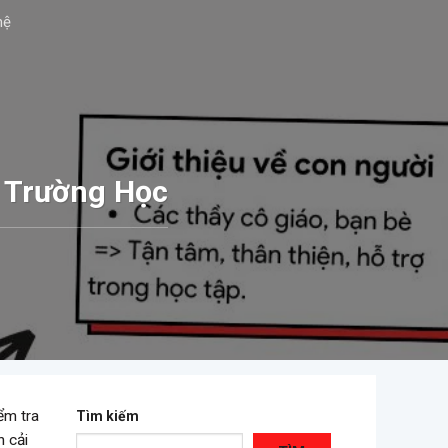
hệ
 Trường Học
ểm tra
Tìm kiếm
n cải