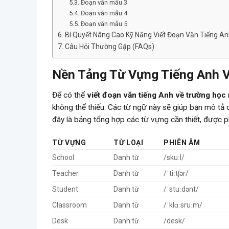
Đoạn văn mẫu 3
Đoạn văn mẫu 4
Đoạn văn mẫu 5
Bí Quyết Nâng Cao Kỹ Năng Viết Đoạn Văn Tiếng A
Câu Hỏi Thường Gặp (FAQs)
Nền Tảng Từ Vựng Tiếng Anh 
Để có thể
viết đoạn văn tiếng Anh về trường học
không thể thiếu. Các từ ngữ này sẽ giúp bạn mô tả 
đây là bảng tổng hợp các từ vựng cần thiết, được 
TỪ VỰNG
TỪ LOẠI
PHIÊN ÂM
School
Danh từ
/skuːl/
Teacher
Danh từ
/ˈtiːtʃər/
Student
Danh từ
/ˈstuːdənt/
Classroom
Danh từ
/ˈklɑːsruːm/
Desk
Danh từ
/desk/