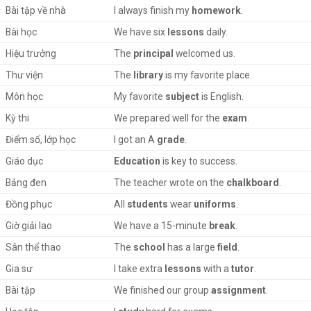
Bài tập về nhà
I always finish my
homework
.
Bài học
We have six
lessons
daily.
Hiệu trưởng
The
principal
welcomed us.
Thư viện
The
library
is my favorite place.
Môn học
My favorite
subject
is English.
Kỳ thi
We prepared well for the
exam
.
Điểm số, lớp học
I got an A
grade
.
Giáo dục
Education
is key to success.
Bảng đen
The teacher wrote on the
chalkboard
.
Đồng phục
All
students
wear
uniforms
.
Giờ giải lao
We have a 15-minute
break
.
Sân thể thao
The
school
has a large
field
.
Gia sư
I take extra
lessons
with a
tutor
.
Bài tập
We finished our group
assignment
.