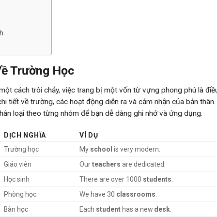
nh
Về Trường Học
một cách trôi chảy, việc trang bị một vốn từ vựng phong phú là điề
chi tiết về trường, các hoạt động diễn ra và cảm nhận của bản thân
phân loại theo từng nhóm để bạn dễ dàng ghi nhớ và ứng dụng.
DỊCH NGHĨA
VÍ DỤ
Trường học
My
school
is very modern.
Giáo viên
Our
teachers
are dedicated.
Học sinh
There are over 1000
students
.
Phòng học
We have 30
classrooms
.
Bàn học
Each
student
has a new
desk
.