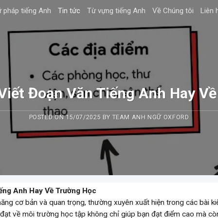
 pháp tiếng Anh
Tin tức
Từ vựng tiếng Anh
Về Chúng tôi
Liên 
Viết Đoạn Văn Tiếng Anh Hay Về
POSTED ON
15/07/2025
BY
TEAM ANH NGỮ OXFORD
iếng Anh Hay Về Trường Học
năng cơ bản và quan trọng, thường xuyên xuất hiện trong các bài ki
 đạt về môi trường học tập không chỉ giúp bạn đạt điểm cao mà cò