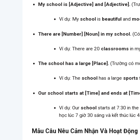
My school is [Adjective] and [Adjective].
(Trườ
Ví dụ: My
school
is
beautiful
and
mo
There are [Number] [Noun] in my school.
(Có 
Ví dụ: There are 20
classrooms
in m
The school has a large [Place].
(Trường có một
Ví dụ: The
school
has a large
sports 
Our school starts at [Time] and ends at [Tim
Ví dụ: Our
school
starts at 7:30 in th
học lúc 7 giờ 30 sáng và kết thúc lúc 4
Mẫu Câu Nêu Cảm Nhận Và Hoạt Động