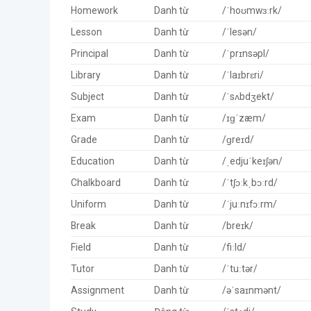
Homework
Danh từ
/ˈhoʊmwɜːrk/
Lesson
Danh từ
/ˈlesən/
Principal
Danh từ
/ˈprɪnsəpl/
Library
Danh từ
/ˈlaɪbrɛri/
Subject
Danh từ
/ˈsʌbdʒekt/
Exam
Danh từ
/ɪɡˈzæm/
Grade
Danh từ
/ɡreɪd/
Education
Danh từ
/ˌedjuˈkeɪʃən/
Chalkboard
Danh từ
/ˈtʃɔːkˌbɔːrd/
Uniform
Danh từ
/ˈjuːnɪfɔːrm/
Break
Danh từ
/breɪk/
Field
Danh từ
/fiːld/
Tutor
Danh từ
/ˈtuːtər/
Assignment
Danh từ
/əˈsaɪnmənt/