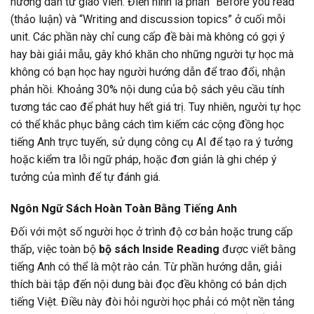
hướng dẫn từ giáo viên. Điển hình là phần “Before you read”
(thảo luận) và “Writing and discussion topics” ở cuối mỗi
unit. Các phần này chỉ cung cấp đề bài mà không có gợi ý
hay bài giải mẫu, gây khó khăn cho những người tự học mà
không có bạn học hay người hướng dẫn để trao đổi, nhận
phản hồi. Khoảng 30% nội dung của bộ sách yêu cầu tính
tương tác cao để phát huy hết giá trị. Tuy nhiên, người tự học
có thể khắc phục bằng cách tìm kiếm các cộng đồng học
tiếng Anh trực tuyến, sử dụng công cụ AI để tạo ra ý tưởng
hoặc kiểm tra lỗi ngữ pháp, hoặc đơn giản là ghi chép ý
tưởng của mình để tự đánh giá.
Ngôn Ngữ Sách Hoàn Toàn Bằng Tiếng Anh
Đối với một số người học ở trình độ cơ bản hoặc trung cấp
thấp, việc toàn bộ
bộ sách Inside Reading
được viết bằng
tiếng Anh có thể là một rào cản. Từ phần hướng dẫn, giải
thích bài tập đến nội dung bài đọc đều không có bản dịch
tiếng Việt. Điều này đòi hỏi người học phải có một nền tảng