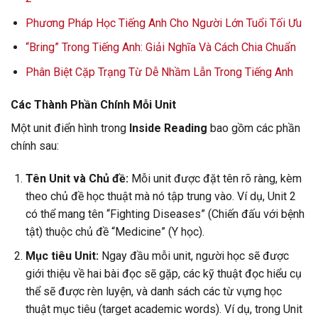
Phương Pháp Học Tiếng Anh Cho Người Lớn Tuổi Tối Ưu
“Bring” Trong Tiếng Anh: Giải Nghĩa Và Cách Chia Chuẩn
Phân Biệt Cặp Trạng Từ Dễ Nhầm Lẫn Trong Tiếng Anh
Các Thành Phần Chính Mỗi Unit
Một unit điển hình trong
Inside Reading
bao gồm các phần
chính sau:
Tên Unit và Chủ đề:
Mỗi unit được đặt tên rõ ràng, kèm
theo chủ đề học thuật mà nó tập trung vào. Ví dụ, Unit 2
có thể mang tên “Fighting Diseases” (Chiến đấu với bệnh
tật) thuộc chủ đề “Medicine” (Y học).
Mục tiêu Unit:
Ngay đầu mỗi unit, người học sẽ được
giới thiệu về hai bài đọc sẽ gặp, các kỹ thuật đọc hiểu cụ
thể sẽ được rèn luyện, và danh sách các từ vựng học
thuật mục tiêu (target academic words). Ví dụ, trong Unit