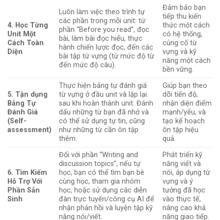
Đảm bảo bạn
Luôn làm việc theo trình tự
tiếp thu kiến
các phần trong mỗi unit: từ
4. Học Từng
thức một cách
phần “Before you read”, đọc
Unit Một
có hệ thống,
bài, làm bài đọc hiểu, thực
Cách Toàn
củng cố từ
hành chiến lược đọc, đến các
Diện
vựng và kỹ
bài tập từ vựng (từ mức độ từ
năng một cách
đến mức độ câu).
bền vững.
Thực hiện bảng tự đánh giá
Giúp bạn theo
5. Tận dụng
từ vựng ở đầu unit và lặp lại
dõi tiến độ,
Bảng Tự
sau khi hoàn thành unit. Đánh
nhận diện điểm
Đánh Giá
dấu những từ bạn đã nhớ và
mạnh/yếu, và
(Self-
có thể sử dụng tự tin, cũng
tạo kế hoạch
assessment)
như những từ cần ôn tập
ôn tập hiệu
thêm.
quả.
Đối với phần “Writing and
Phát triển kỹ
discussion topics”, nếu tự
năng viết và
6. Tìm Kiếm
học, bạn có thể tìm bạn bè
nói, áp dụng từ
Hỗ Trợ Với
cùng học, tham gia nhóm
vựng và ý
Phần Sản
học, hoặc sử dụng các diễn
tưởng đã học
Sinh
đàn trực tuyến/công cụ AI để
vào thực tế,
nhận phản hồi và luyện tập kỹ
nâng cao khả
năng nói/viết.
năng giao tiếp.