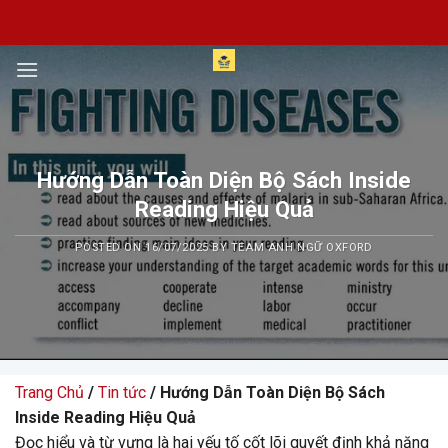
Skip
to
content
Hướng Dẫn Toàn Diện Bộ Sách Inside
Reading Hiệu Quả
POSTED ON
16/07/2025
BY
TEAM ANH NGỮ OXFORD
Trang Chủ
/
Tin tức
/ Hướng Dẫn Toàn Diện Bộ Sách
Inside Reading Hiệu Quả
Đọc hiểu và từ vựng là hai yếu tố cốt lõi quyết định khả năng