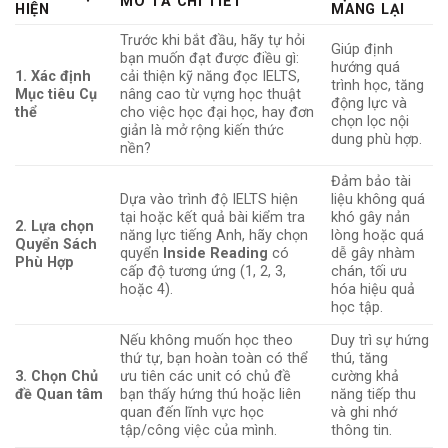
MÔ TẢ CHI TIẾT
HIỆN
MANG LẠI
Trước khi bắt đầu, hãy tự hỏi
Giúp định
bạn muốn đạt được điều gì:
hướng quá
1. Xác định
cải thiện kỹ năng đọc IELTS,
trình học, tăng
Mục tiêu Cụ
nâng cao từ vựng học thuật
động lực và
thể
cho việc học đại học, hay đơn
chọn lọc nội
giản là mở rộng kiến thức
dung phù hợp.
nền?
Đảm bảo tài
Dựa vào trình độ IELTS hiện
liệu không quá
tại hoặc kết quả bài kiểm tra
khó gây nản
2. Lựa chọn
năng lực tiếng Anh, hãy chọn
lòng hoặc quá
Quyển Sách
quyển
Inside Reading
có
dễ gây nhàm
Phù Hợp
cấp độ tương ứng (1, 2, 3,
chán, tối ưu
hoặc 4).
hóa hiệu quả
học tập.
Nếu không muốn học theo
Duy trì sự hứng
thứ tự, bạn hoàn toàn có thể
thú, tăng
3. Chọn Chủ
ưu tiên các unit có chủ đề
cường khả
đề Quan tâm
bạn thấy hứng thú hoặc liên
năng tiếp thu
quan đến lĩnh vực học
và ghi nhớ
tập/công việc của mình.
thông tin.