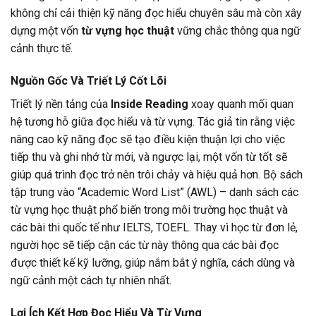
không chỉ cải thiện kỹ năng đọc hiểu chuyên sâu mà còn xây
dựng một vốn
từ vựng học thuật
vững chắc thông qua ngữ
cảnh thực tế.
Nguồn Gốc Và Triết Lý Cốt Lõi
Triết lý nền tảng của
Inside Reading
xoay quanh mối quan
hệ tương hỗ giữa đọc hiểu và từ vựng. Tác giả tin rằng việc
nâng cao kỹ năng đọc sẽ tạo điều kiện thuận lợi cho việc
tiếp thu và ghi nhớ từ mới, và ngược lại, một vốn từ tốt sẽ
giúp quá trình đọc trở nên trôi chảy và hiệu quả hơn. Bộ sách
tập trung vào “Academic Word List” (AWL) – danh sách các
từ vựng học thuật phổ biến trong môi trường học thuật và
các bài thi quốc tế như IELTS, TOEFL. Thay vì học từ đơn lẻ,
người học sẽ tiếp cận các từ này thông qua các bài đọc
được thiết kế kỹ lưỡng, giúp nắm bắt ý nghĩa, cách dùng và
ngữ cảnh một cách tự nhiên nhất.
Lợi Ích Kết Hợp Đọc Hiểu Và Từ Vựng