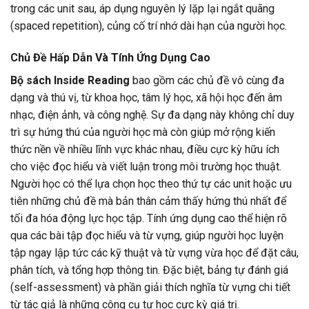
trong các unit sau, áp dụng nguyên lý lặp lại ngắt quãng
(spaced repetition), củng cố trí nhớ dài hạn của người học.
Chủ Đề Hấp Dẫn Và Tính Ứng Dụng Cao
Bộ sách Inside Reading
bao gồm các chủ đề vô cùng đa
dạng và thú vị, từ khoa học, tâm lý học, xã hội học đến âm
nhạc, điện ảnh, và công nghệ. Sự đa dạng này không chỉ duy
trì sự hứng thú của người học mà còn giúp mở rộng kiến
thức nền về nhiều lĩnh vực khác nhau, điều cực kỳ hữu ích
cho việc đọc hiểu và viết luận trong môi trường học thuật.
Người học có thể lựa chọn học theo thứ tự các unit hoặc ưu
tiên những chủ đề mà bản thân cảm thấy hứng thú nhất để
tối đa hóa động lực học tập. Tính ứng dụng cao thể hiện rõ
qua các bài tập đọc hiểu và từ vựng, giúp người học luyện
tập ngay lập tức các kỹ thuật và từ vựng vừa học để đặt câu,
phân tích, và tổng hợp thông tin. Đặc biệt, bảng tự đánh giá
(self-assessment) và phần giải thích nghĩa từ vựng chi tiết
từ tác giả là những công cụ tự học cực kỳ giá trị.