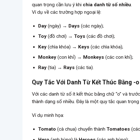
quan trọng cần lưu ý khi
chia danh từ số nhiều
.
Ví dụ về các trường hợp ngoại lệ:
Day
(ngày) →
Days
(các ngày);
Toy
(đồ chơi) →
Toys
(các đồ chơi);
Key
(chìa khóa) →
Keys
(các chìa khóa);
Monkey
(con khỉ) →
Monkeys
(các con khỉ);
Ray
(tia) →
Rays
(các tia).
Quy Tắc Với Danh Từ Kết Thúc Bằng -o
Với các danh từ số ít kết thúc bằng chữ “o” và trư
thành dạng số nhiều. Đây là một quy tắc quan trọng
Ví dụ minh họa:
Tomato
(cà chua) chuyển thành
Tomatoes
(các
Hero
(anh hùng) là
Heroes
(các anh hùng);