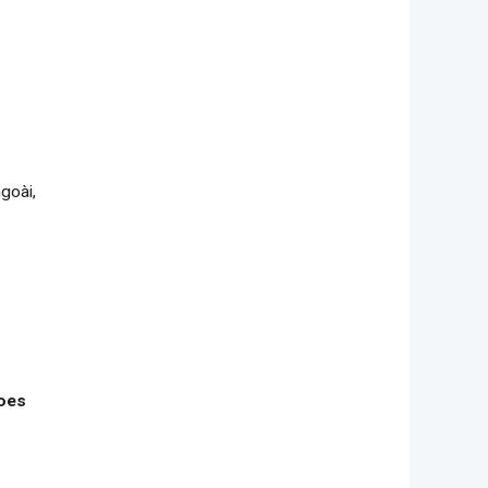
goài,
oes