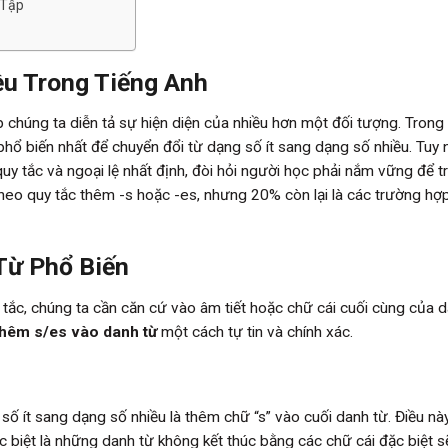
 Tập
u Trong Tiếng Anh
chúng ta diễn tả sự hiện diện của nhiều hơn một đối tượng. Trong 
ổ biến nhất để chuyển đổi từ dạng số ít sang dạng số nhiều. Tuy n
uy tắc và ngoại lệ nhất định, đòi hỏi người học phải nắm vững để t
heo quy tắc thêm -s hoặc -es, nhưng 20% còn lại là các trường hợ
Từ Phổ Biến
tắc, chúng ta cần căn cứ vào âm tiết hoặc chữ cái cuối cùng của 
thêm s/es vào danh từ
một cách tự tin và chính xác.
số ít sang dạng số nhiều là thêm chữ “s” vào cuối danh từ. Điều nà
c biệt là những danh từ không kết thúc bằng các chữ cái đặc biệt 