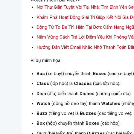
<>Xem Thêm Bài Viết:<>
Nơi Thư Giãn Tuyệt Vời Tại Nhà: Tìm Bình Yên S
Khám Phá Hoạt Động Giải Trí Giúp Kết Nối Gia Đ
Động Từ To Be Thì Hiện Tại Đơn: Cẩm Nang Ngữ
Nắm Vững Cách Trả Lời Điểm Yếu Khi Phỏng Vấ
Hướng Dẫn Viết Email Nhắc Nhở Thanh Toán Bằ
Ví dụ minh họa:
Bus
(xe buýt) chuyển thành
Buses
(các xe buýt)
Class
(lớp học) là
Classes
(các lớp học);
Dish
(đĩa) biến thành
Dishes
(những chiếc đĩa);
Watch
(đồng hồ đeo tay) thành
Watches
(những
Buzz
(tiếng vo ve) là
Buzzes
(các tiếng vo ve);
Box
(hộp) chuyển thành
Boxes
(các hộp);
Quiz
(bài kiểm tra) thành
Quizzes
(các bài kiểm t