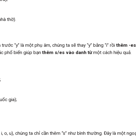
hà thờ).
 trước “y” là một phụ âm, chúng ta sẽ thay “y” bằng “i” rồi
thêm -es
tắc phổ biến giúp bạn
thêm s/es vào danh từ
một cách hiệu quả.
;
uốc gia);
i, o, u), chúng ta chỉ cần thêm “s” như bình thường. Đây là một ngoạ