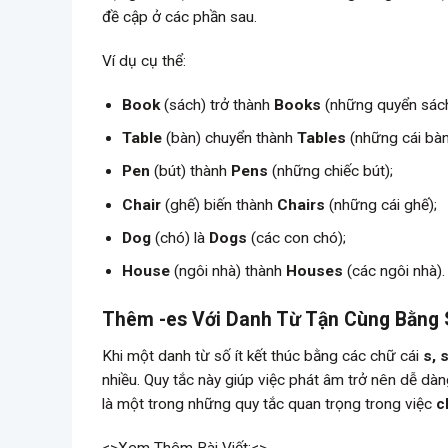
đề cập ở các phần sau.
Ví dụ cụ thể:
Book
(sách) trở thành
Books
(những quyển sách
Table
(bàn) chuyển thành
Tables
(những cái bàn
Pen
(bút) thành
Pens
(những chiếc bút);
Chair
(ghế) biến thành
Chairs
(những cái ghế);
Dog
(chó) là
Dogs
(các con chó);
House
(ngôi nhà) thành
Houses
(các ngôi nhà).
Thêm -es Với Danh Từ Tận Cùng Bằng S,
Khi một danh từ số ít kết thúc bằng các chữ cái
s, 
nhiều. Quy tắc này giúp việc phát âm trở nên dễ dàn
là một trong những quy tắc quan trọng trong việc
c