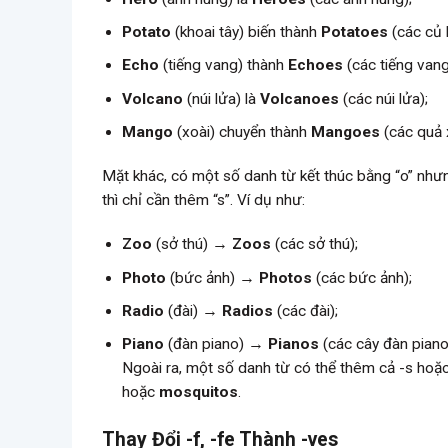
Potato
(khoai tây) biến thành
Potatoes
(các củ k
Echo
(tiếng vang) thành
Echoes
(các tiếng vang
Volcano
(núi lửa) là
Volcanoes
(các núi lửa);
Mango
(xoài) chuyển thành
Mangoes
(các quả 
Mặt khác, có một số danh từ kết thúc bằng “o” như
thì chỉ cần thêm “s”. Ví dụ như:
Zoo
(sở thú) →
Zoos
(các sở thú);
Photo
(bức ảnh) →
Photos
(các bức ảnh);
Radio
(đài) →
Radios
(các đài);
Piano
(đàn piano) →
Pianos
(các cây đàn piano
Ngoài ra, một số danh từ có thể thêm cả -s hoặ
hoặc
mosquitos
.
Thay Đổi -f, -fe Thành -ves