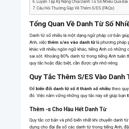
Luyện Tập Kỹ Năng Chia Danh Từ Số Nhiều Qua Bài
Câu Hỏi Thường Gặp Về Thêm S/ES (FAQs)
Tổng Quan Về Danh Từ Số Nhiề
Danh từ số nhiều là một dạng ngữ pháp cơ bản giúp 
Anh, việc
thêm s/es vào danh từ
là phương pháp ph
khác với nhiều ngôn ngữ khác, tiếng Anh có những q
sai sót. Khoảng 80% danh từ trong tiếng Anh tuân t
quy tắc hoặc đặc biệt, cần được ghi nhớ riêng.
Quy Tắc Thêm S/ES Vào Danh 
Để
biến đổi danh từ số ít thành số nhiều
theo quy 
đó. Việc nắm vững những quy tắc này sẽ giúp bạn
Thêm -s Cho Hầu Hết Danh Từ
Quy tắc cơ bản và phổ biến nhất khi chuyển danh từ 
dụng cho đại đa số các danh từ trong tiếng Anh, đặ