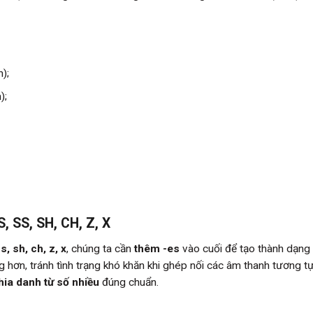
);
);
 SS, SH, CH, Z, X
ss, sh, ch, z, x
, chúng ta cần
thêm -es
vào cuối để tạo thành dạng
g hơn, tránh tình trạng khó khăn khi ghép nối các âm thanh tương t
hia danh từ số nhiều
đúng chuẩn.