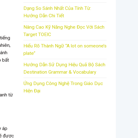
Dạng So Sánh Nhất Của Tính Từ:
Hướng Dẫn Chi Tiết
Nâng Cao Kỹ Năng Nghe Đọc Với Sách
Target TOEIC
tiếng
hiên,
Hiểu Rõ Thành Ngữ “A lot on someone’s
ránh
plate”
p bất
Hướng Dẫn Sử Dụng Hiệu Quả Bộ Sách
Destination Grammar & Vocabulary
Ứng Dụng Công Nghệ Trong Giáo Dục
Hiện Đại
danh từ
y áp
sẽ được