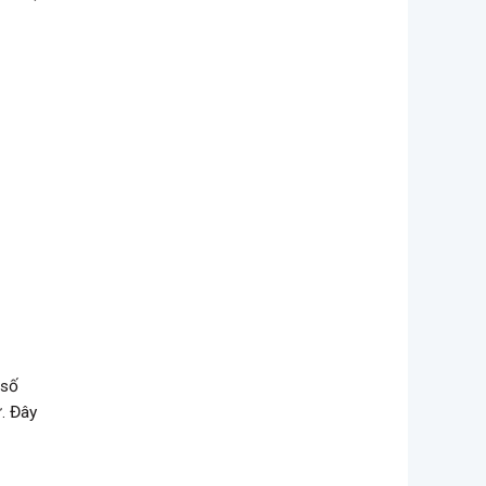
 số
ự. Đây