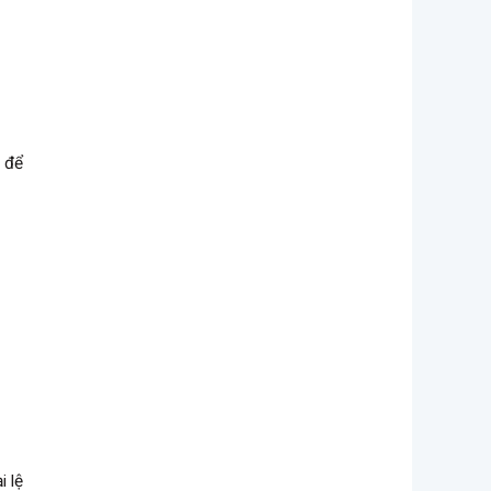
để
i lệ