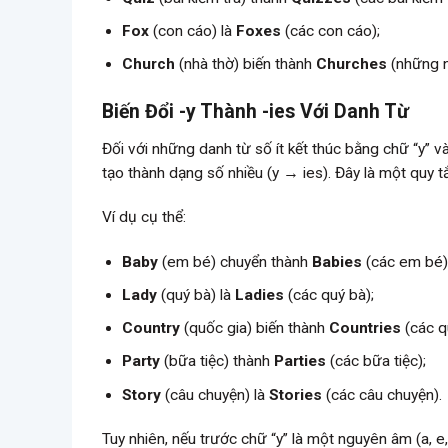
Fox
(con cáo) là
Foxes
(các con cáo);
Church
(nhà thờ) biến thành
Churches
(những n
Biến Đổi -y Thành -ies Với Danh Từ
Đối với những danh từ số ít kết thúc bằng chữ “y” và
tạo thành dạng số nhiều (y → ies). Đây là một quy 
Ví dụ cụ thể:
Baby
(em bé) chuyển thành
Babies
(các em bé)
Lady
(quý bà) là
Ladies
(các quý bà);
Country
(quốc gia) biến thành
Countries
(các q
Party
(bữa tiệc) thành
Parties
(các bữa tiệc);
Story
(câu chuyện) là
Stories
(các câu chuyện).
Tuy nhiên, nếu trước chữ “y” là một nguyên âm (a, e, 