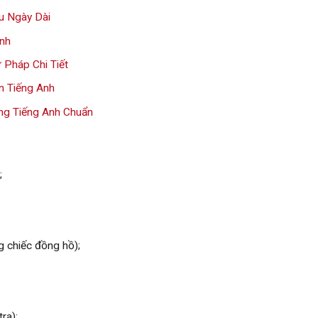
au Ngày Dài
ình
 Pháp Chi Tiết
n Tiếng Anh
ng Tiếng Anh Chuẩn
;
 chiếc đồng hồ);
ra);