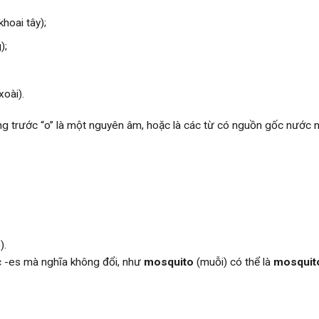
hoai tây);
);
xoài).
ng trước “o” là một nguyên âm, hoặc là các từ có nguồn gốc nước n
).
c -es mà nghĩa không đổi, như
mosquito
(muỗi) có thể là
mosquit