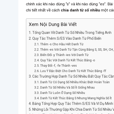
chính xác khi nào dùng “s” và khi nào dùng “es”. Bà
chi tiết nhất về cách
chia danh từ số nhiều
một cách
Xem Nội Dung Bài Viết
Tổng Quan Về Danh Từ Số Nhiều Trong Tiếng Anh
Quy Tắc Thêm S/ES Vào Danh Từ Phổ Biến
Thêm -s Cho Hầu Hết Danh Từ
Thêm -es Với Danh Từ Tận Cùng Bằng S, SS, SH, CH,
Biến Đổi -y Thành -ies Với Danh Từ
Quy Tắc Với Danh Từ Kết Thúc Bằng -o
Thay Đổi -f, -fe Thành -ves
Lưu Ý Đặc Biệt Cho Danh Từ Kết Thúc Bằng -ff
Các Trường Hợp Danh Từ Số Nhiều Bất Quy Tắc Cần
Danh Từ Có Dạng Số Nhiều Khác Biệt Hoàn Toàn
Danh Từ Số Nhiều Và Số Ít Giống Nhau
Danh Từ Luôn Ở Dạng Số Nhiều
Danh Từ Kết Thúc Bằng S Nhưng Mang Nghĩa Số Ít
Bảng Tổng Hợp Quy Tắc Thêm S/ES Và Ví Dụ Minh
Những Lỗi Thường Gặp Khi Chia Danh Từ Số Nhiều 