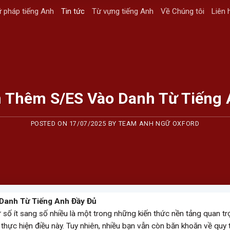
 pháp tiếng Anh
Tin tức
Từ vựng tiếng Anh
Về Chúng tôi
Liên 
 Thêm S/ES Vào Danh Từ Tiếng 
POSTED ON
17/07/2025
BY
TEAM ANH NGỮ OXFORD
Danh Từ Tiếng Anh Đầy Đủ
từ số ít sang số nhiều là một trong những kiến thức nền tảng quan tr
thực hiện điều này. Tuy nhiên, nhiều bạn vẫn còn băn khoăn về quy 