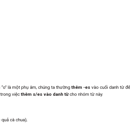
ớc “o” là một phụ âm, chúng ta thường
thêm -es
vào cuối danh từ để
 trong việc
thêm s/es vào danh từ
cho nhóm từ này.
 quả cà chua);