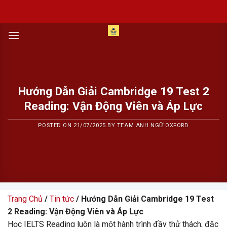
Skip
to
content
Hướng Dẫn Giải Cambridge 19 Test 2
Reading: Vận Động Viên và Áp Lực
POSTED ON
21/07/2025
BY
TEAM ANH NGỮ OXFORD
Trang Chủ
/
Tin tức
/ Hướng Dẫn Giải Cambridge 19 Test
2 Reading: Vận Động Viên và Áp Lực
Học IELTS Reading luôn là một hành trình đầy thử thách, đặc