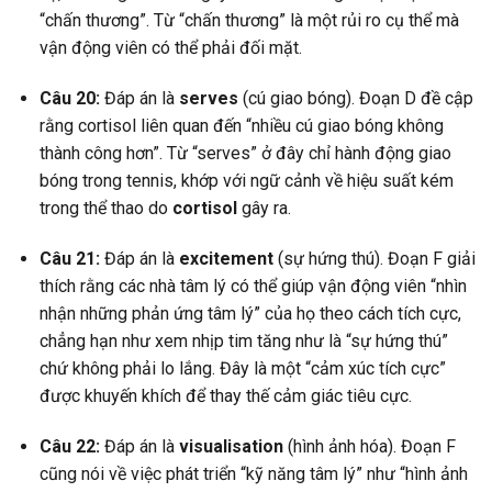
“chấn thương”. Từ “chấn thương” là một rủi ro cụ thể mà
vận động viên có thể phải đối mặt.
Câu 20:
Đáp án là
serves
(cú giao bóng). Đoạn D đề cập
rằng cortisol liên quan đến “nhiều cú giao bóng không
thành công hơn”. Từ “serves” ở đây chỉ hành động giao
bóng trong tennis, khớp với ngữ cảnh về hiệu suất kém
trong thể thao do
cortisol
gây ra.
Câu 21:
Đáp án là
excitement
(sự hứng thú). Đoạn F giải
thích rằng các nhà tâm lý có thể giúp vận động viên “nhìn
nhận những phản ứng tâm lý” của họ theo cách tích cực,
chẳng hạn như xem nhịp tim tăng như là “sự hứng thú”
chứ không phải lo lắng. Đây là một “cảm xúc tích cực”
được khuyến khích để thay thế cảm giác tiêu cực.
Câu 22:
Đáp án là
visualisation
(hình ảnh hóa). Đoạn F
cũng nói về việc phát triển “kỹ năng tâm lý” như “hình ảnh