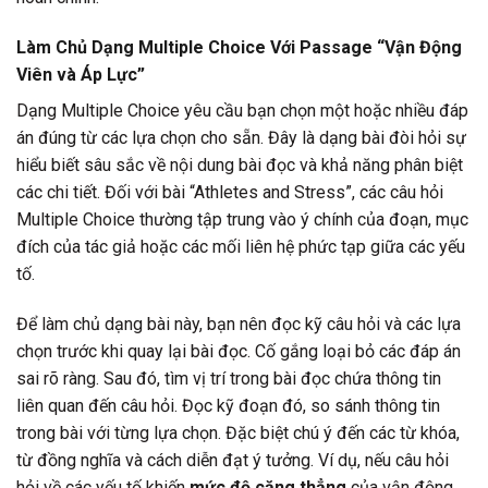
Làm Chủ Dạng Multiple Choice Với Passage “Vận Động
Viên và Áp Lực”
Dạng Multiple Choice yêu cầu bạn chọn một hoặc nhiều đáp
án đúng từ các lựa chọn cho sẵn. Đây là dạng bài đòi hỏi sự
hiểu biết sâu sắc về nội dung bài đọc và khả năng phân biệt
các chi tiết. Đối với bài “Athletes and Stress”, các câu hỏi
Multiple Choice thường tập trung vào ý chính của đoạn, mục
đích của tác giả hoặc các mối liên hệ phức tạp giữa các yếu
tố.
Để làm chủ dạng bài này, bạn nên đọc kỹ câu hỏi và các lựa
chọn trước khi quay lại bài đọc. Cố gắng loại bỏ các đáp án
sai rõ ràng. Sau đó, tìm vị trí trong bài đọc chứa thông tin
liên quan đến câu hỏi. Đọc kỹ đoạn đó, so sánh thông tin
trong bài với từng lựa chọn. Đặc biệt chú ý đến các từ khóa,
từ đồng nghĩa và cách diễn đạt ý tưởng. Ví dụ, nếu câu hỏi
hỏi về các yếu tố khiến
mức độ căng thẳng
của vận động