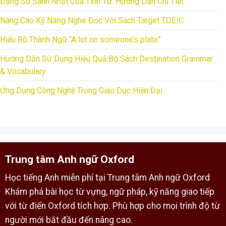
Dạng So Sánh Nhất Của Tính Từ: Hướng Dẫn Chi Tiết
Nâng Cao Kỹ Năng Nghe Đọc Với Sách Target TOEIC
Hiểu Rõ Thành Ngữ “A lot on someone’s plate”
Hướng Dẫn Sử Dụng Hiệu Quả Bộ Sách Destination Grammar
& Vocabulary
Ứng Dụng Công Nghệ Trong Giáo Dục Hiện Đại
Trung tâm Anh ngữ Oxford
Học tiếng Anh miễn phí tại Trung tâm Anh ngữ Oxford
Khám phá bài học từ vựng, ngữ pháp, kỹ năng giao tiếp
với từ điển Oxford tích hợp. Phù hợp cho mọi trình độ từ
người mới bắt đầu đến nâng cao.