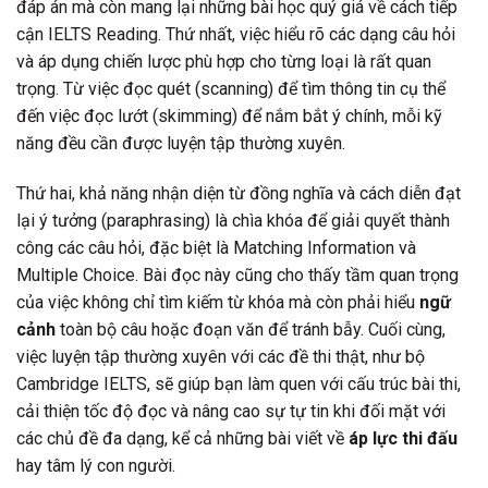
đáp án mà còn mang lại những bài học quý giá về cách tiếp
cận IELTS Reading. Thứ nhất, việc hiểu rõ các dạng câu hỏi
và áp dụng chiến lược phù hợp cho từng loại là rất quan
trọng. Từ việc đọc quét (scanning) để tìm thông tin cụ thể
đến việc đọc lướt (skimming) để nắm bắt ý chính, mỗi kỹ
năng đều cần được luyện tập thường xuyên.
Thứ hai, khả năng nhận diện từ đồng nghĩa và cách diễn đạt
lại ý tưởng (paraphrasing) là chìa khóa để giải quyết thành
công các câu hỏi, đặc biệt là Matching Information và
Multiple Choice. Bài đọc này cũng cho thấy tầm quan trọng
của việc không chỉ tìm kiếm từ khóa mà còn phải hiểu
ngữ
cảnh
toàn bộ câu hoặc đoạn văn để tránh bẫy. Cuối cùng,
việc luyện tập thường xuyên với các đề thi thật, như bộ
Cambridge IELTS, sẽ giúp bạn làm quen với cấu trúc bài thi,
cải thiện tốc độ đọc và nâng cao sự tự tin khi đối mặt với
các chủ đề đa dạng, kể cả những bài viết về
áp lực thi đấu
hay tâm lý con người.