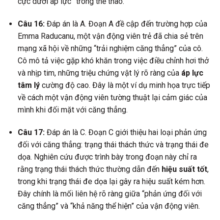
cực dưới áp lực” trong thể thao.
Câu 16:
Đáp án là A. Đoạn A đề cập đến trường hợp của
Emma Raducanu, một vận động viên trẻ đã chia sẻ trên
mạng xã hội về những “trải nghiệm căng thẳng” của cô.
Cô mô tả việc gặp khó khăn trong việc điều chỉnh hơi thở
và nhịp tim, những triệu chứng vật lý rõ ràng của
áp lực
tâm lý
cường độ cao. Đây là một ví dụ minh họa trực tiếp
về cách một vận động viên tường thuật lại cảm giác của
mình khi đối mặt với căng thẳng.
Câu 17:
Đáp án là C. Đoạn C giới thiệu hai loại phản ứng
đối với căng thẳng: trạng thái thách thức và trạng thái đe
dọa. Nghiên cứu được trình bày trong đoạn này chỉ ra
rằng trạng thái thách thức thường dẫn đến
hiệu suất tốt
,
trong khi trạng thái đe dọa lại gây ra hiệu suất kém hơn.
Đây chính là mối liên hệ rõ ràng giữa “phản ứng đối với
căng thẳng” và “khả năng thể hiện” của vận động viên.