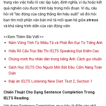
trung vào việc hiểu rõ các lập luận, định nghĩa, ví dụ hoặc kết
quả nghiên cứu được trình bày trong mỗi đoạn. Ví dụ, câu
hỏi về “tác động của căng thẳng lên hiệu suất” sẽ đòi hỏi
bạn tìm một phần văn bản mô tả mối quan hệ giữa
stress
và khả năng trình diễn của vận động viên.
<>Xem Thêm Bài Viết:<>
Nắm Vững Tính Từ Miêu Tả và Phát Âm Đại Từ Tiếng Anh
Hiểu Rõ Cấu Trúc Bài Thi IELTS Speaking Đạt Điểm Cao
Chứng minh thư nhân dân trong tiếng Anh: Cách gọi chuẩn
Sách Học IELTS Cho Người Mới Bắt Đầu: Cẩm Nang Toàn
Diện
Đáp án IELTS Listening New Diet: Test 2, Section 1
Chiến Thuật Cho Dạng Sentence Completion Trong
IELTS Reading
Với dạng Sentence Completion, mục tiêu là điền vào chỗ