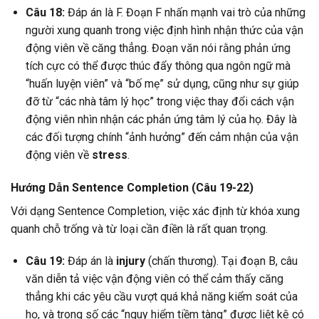
Câu 18:
Đáp án là F. Đoạn F nhấn mạnh vai trò của những
người xung quanh trong việc định hình nhận thức của vận
động viên về căng thẳng. Đoạn văn nói rằng phản ứng
tích cực có thể được thúc đẩy thông qua ngôn ngữ mà
“huấn luyện viên” và “bố mẹ” sử dụng, cũng như sự giúp
đỡ từ “các nhà tâm lý học” trong việc thay đổi cách vận
động viên nhìn nhận các phản ứng tâm lý của họ. Đây là
các đối tượng chính “ảnh hưởng” đến cảm nhận của vận
động viên về
stress
.
Hướng Dẫn Sentence Completion (Câu 19-22)
Với dạng Sentence Completion, việc xác định từ khóa xung
quanh chỗ trống và từ loại cần điền là rất quan trọng.
Câu 19:
Đáp án là
injury
(chấn thương). Tại đoạn B, câu
văn diễn tả việc vận động viên có thể cảm thấy căng
thẳng khi các yêu cầu vượt quá khả năng kiểm soát của
họ, và trong số các “nguy hiểm tiềm tàng” được liệt kê có