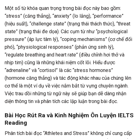
Một số từ khóa quan trọng trong bài đọc này bao gồm:
“stress” (căng thẳng), “anxiety” (lo lắng), “performance”
(hiệu suất), “challenge state” (trạng thái thách thức), “threat
state” (trạng thái đe dọa). Các cụm từ như “psychological
pressure” (áp lực tâm lý), “coping mechanisms” (cơ chế đối
phó), “physiological responses” (phản ứng sinh lý),
“regulate breathing and heart rate” (điều chỉnh hơi thở và
nhịp tim) cũng là những khái niệm cốt lõi. Hiểu được
“adrenaline” và “cortisol” là các “stress hormones”
(hormone căng thẳng) và tác động khác nhau của chúng lên
cơ thể là một ví dụ về việc nắm bắt từ vựng chuyên ngành.
Việc trau dồi những từ ngữ này sẽ giúp bạn dễ dàng nhận
diện thông tin và phân tích các lập luận trong bài đọc.
Bài Học Rút Ra và Kinh Nghiệm Ôn Luyện IELTS
Reading
Phân tích bài đọc “Athletes and Stress” không chỉ cung cấp