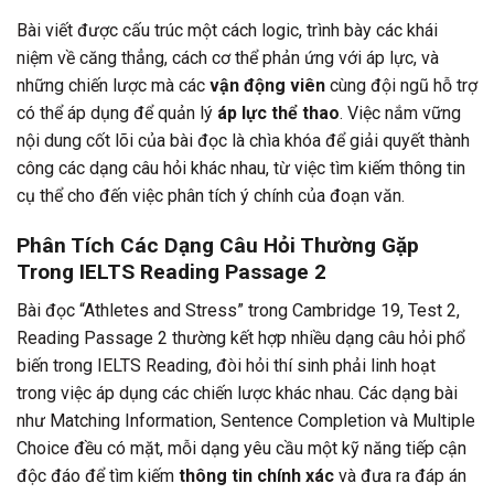
Bài viết được cấu trúc một cách logic, trình bày các khái
niệm về căng thẳng, cách cơ thể phản ứng với áp lực, và
những chiến lược mà các
vận động viên
cùng đội ngũ hỗ trợ
có thể áp dụng để quản lý
áp lực thể thao
. Việc nắm vững
nội dung cốt lõi của bài đọc là chìa khóa để giải quyết thành
công các dạng câu hỏi khác nhau, từ việc tìm kiếm thông tin
cụ thể cho đến việc phân tích ý chính của đoạn văn.
Phân Tích Các Dạng Câu Hỏi Thường Gặp
Trong IELTS Reading Passage 2
Bài đọc “Athletes and Stress” trong Cambridge 19, Test 2,
Reading Passage 2 thường kết hợp nhiều dạng câu hỏi phổ
biến trong IELTS Reading, đòi hỏi thí sinh phải linh hoạt
trong việc áp dụng các chiến lược khác nhau. Các dạng bài
như Matching Information, Sentence Completion và Multiple
Choice đều có mặt, mỗi dạng yêu cầu một kỹ năng tiếp cận
độc đáo để tìm kiếm
thông tin chính xác
và đưa ra đáp án