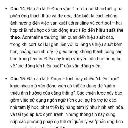
Câu 14:
Đáp án là D. Đoạn văn D mô tả sự khác biệt giữa
phản ứng thách thức và đe dọa, đặc biệt là cách chúng
ảnh hưởng đến việc sản xuất adrenaline và cortisol – hai
hợp chất hóa học có tác động trực tiếp đến
hiệu suất thể
thao
. Adrenaline thường liên quan đến hiệu suất cao,
trong khi cortisol lại gắn liền với lo lắng và hiệu suất kém
hơn, chẳng hạn như tỷ lệ giao bóng không thành công cao
hơn trong tennis. Điều này khớp với yêu cầu tìm thông tin
về “tác động lên hiệu suất” của vận động viên.
Câu 15:
Đáp án là F. Đoạn F trình bày nhiều “chiến lược”
khác nhau mà vận động viên có thể áp dụng để “giảm
thiểu ảnh hưởng của căng thẳng”. Các chiến lược này bao
gồm việc sử dụng ngôn ngữ tích cực, sự hỗ trợ từ các
nhà tâm lý học, phát triển kỹ năng tâm lý như hình ảnh hóa,
và tái tạo áp lực cạnh tranh. Những thông tin này cung
cấp các phương pháp cụ thể để quản lý và “phản ứng tích