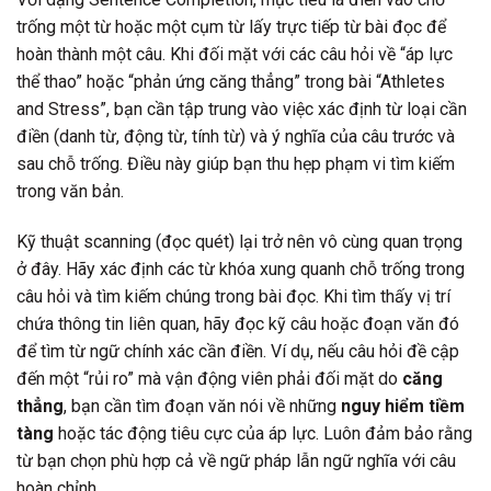
trống một từ hoặc một cụm từ lấy trực tiếp từ bài đọc để
hoàn thành một câu. Khi đối mặt với các câu hỏi về “áp lực
thể thao” hoặc “phản ứng căng thẳng” trong bài “Athletes
and Stress”, bạn cần tập trung vào việc xác định từ loại cần
điền (danh từ, động từ, tính từ) và ý nghĩa của câu trước và
sau chỗ trống. Điều này giúp bạn thu hẹp phạm vi tìm kiếm
trong văn bản.
Kỹ thuật scanning (đọc quét) lại trở nên vô cùng quan trọng
ở đây. Hãy xác định các từ khóa xung quanh chỗ trống trong
câu hỏi và tìm kiếm chúng trong bài đọc. Khi tìm thấy vị trí
chứa thông tin liên quan, hãy đọc kỹ câu hoặc đoạn văn đó
để tìm từ ngữ chính xác cần điền. Ví dụ, nếu câu hỏi đề cập
đến một “rủi ro” mà vận động viên phải đối mặt do
căng
thẳng
, bạn cần tìm đoạn văn nói về những
nguy hiểm tiềm
tàng
hoặc tác động tiêu cực của áp lực. Luôn đảm bảo rằng
từ bạn chọn phù hợp cả về ngữ pháp lẫn ngữ nghĩa với câu
hoàn chỉnh.