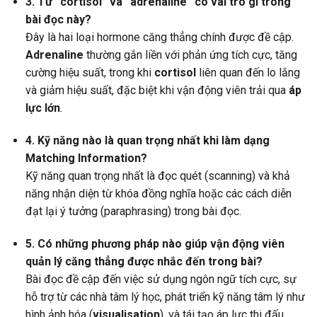
3. Từ “cortisol” và “adrenaline” có vai trò gì trong
bài đọc này?
Đây là hai loại hormone căng thẳng chính được đề cập.
Adrenaline
thường gắn liền với phản ứng tích cực, tăng
cường hiệu suất, trong khi
cortisol
liên quan đến lo lắng
và giảm hiệu suất, đặc biệt khi vận động viên trải qua
áp
lực lớn
.
4. Kỹ năng nào là quan trọng nhất khi làm dạng
Matching Information?
Kỹ năng quan trọng nhất là đọc quét (scanning) và khả
năng nhận diện từ khóa đồng nghĩa hoặc các cách diễn
đạt lại ý tưởng (paraphrasing) trong bài đọc.
5. Có những phương pháp nào giúp vận động viên
quản lý căng thẳng được nhắc đến trong bài?
Bài đọc đề cập đến việc sử dụng ngôn ngữ tích cực, sự
hỗ trợ từ các nhà tâm lý học, phát triển kỹ năng tâm lý như
hình ảnh hóa (
visualisation
), và tái tạo áp lực thi đấu