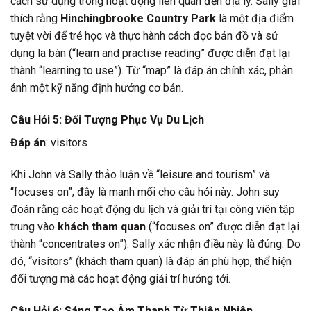
cách sử dụng trong hoạt động liên quan đến địa lý. Sally giải
thích rằng
Hinchingbrooke Country Park
là một địa điểm
tuyệt vời để trẻ học và thực hành cách đọc bản đồ và sử
dụng la bàn (“learn and practise reading” được diễn đạt lại
thành “learning to use”). Từ “map” là đáp án chính xác, phản
ánh một kỹ năng định hướng cơ bản.
Câu Hỏi 5: Đối Tượng Phục Vụ Du Lịch
Đáp án
: visitors
Khi John và Sally thảo luận về “leisure and tourism” và
“focuses on”, đây là manh mối cho câu hỏi này. John suy
đoán rằng các hoạt động du lịch và giải trí tại công viên tập
trung vào
khách tham quan
(“focuses on” được diễn đạt lại
thành “concentrates on”). Sally xác nhận điều này là đúng. Do
đó, “visitors” (khách tham quan) là đáp án phù hợp, thể hiện
đối tượng mà các hoạt động giải trí hướng tới.
Câu Hỏi 6: Sáng Tạo Âm Thanh Từ Thiên Nhiên