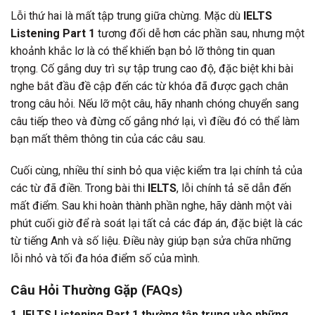
Lỗi thứ hai là mất tập trung giữa chừng. Mặc dù
IELTS
Listening Part 1
tương đối dễ hơn các phần sau, nhưng một
khoảnh khắc lơ là có thể khiến bạn bỏ lỡ thông tin quan
trọng. Cố gắng duy trì sự tập trung cao độ, đặc biệt khi bài
nghe bắt đầu đề cập đến các từ khóa đã được gạch chân
trong câu hỏi. Nếu lỡ một câu, hãy nhanh chóng chuyển sang
câu tiếp theo và đừng cố gắng nhớ lại, vì điều đó có thể làm
bạn mất thêm thông tin của các câu sau.
Cuối cùng, nhiều thí sinh bỏ qua việc kiểm tra lại chính tả của
các từ đã điền. Trong bài thi
IELTS
, lỗi chính tả sẽ dẫn đến
mất điểm. Sau khi hoàn thành phần nghe, hãy dành một vài
phút cuối giờ để rà soát lại tất cả các đáp án, đặc biệt là các
từ tiếng Anh và số liệu. Điều này giúp bạn sửa chữa những
lỗi nhỏ và tối đa hóa điểm số của mình.
Câu Hỏi Thường Gặp (FAQs)
1. IELTS Listening Part 1 thường tập trung vào những