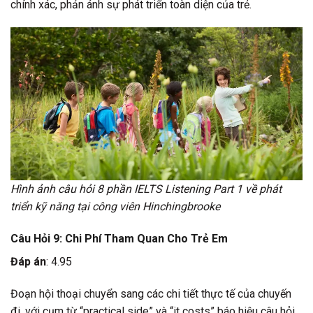
chính xác, phản ánh sự phát triển toàn diện của trẻ.
Hình ảnh câu hỏi 8 phần IELTS Listening Part 1 về phát
triển kỹ năng tại công viên Hinchingbrooke
Câu Hỏi 9: Chi Phí Tham Quan Cho Trẻ Em
Đáp án
: 4.95
Đoạn hội thoại chuyển sang các chi tiết thực tế của chuyến
đi, với cụm từ “practical side” và “it costs” báo hiệu câu hỏi