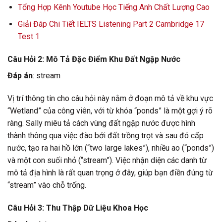
Tổng Hợp Kênh Youtube Học Tiếng Anh Chất Lượng Cao
Giải Đáp Chi Tiết IELTS Listening Part 2 Cambridge 17
Test 1
Câu Hỏi 2: Mô Tả Đặc Điểm Khu Đất Ngập Nước
Đáp án
: stream
Vị trí thông tin cho câu hỏi này nằm ở đoạn mô tả về khu vực
“Wetland” của công viên, với từ khóa “ponds” là một gợi ý rõ
ràng. Sally miêu tả cách vùng đất ngập nước được hình
thành thông qua việc đào bới đất trồng trọt và sau đó cấp
nước, tạo ra hai hồ lớn (“two large lakes”), nhiều ao (“ponds”)
và một con suối nhỏ (“stream”). Việc nhận diện các danh từ
mô tả địa hình là rất quan trọng ở đây, giúp bạn điền đúng từ
“stream” vào chỗ trống.
Câu Hỏi 3: Thu Thập Dữ Liệu Khoa Học