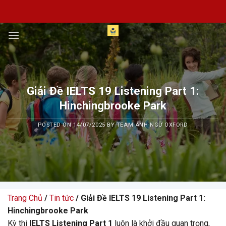
Skip
to
content
Giải Đề IELTS 19 Listening Part 1:
Hinchingbrooke Park
POSTED ON
14/07/2025
BY
TEAM ANH NGỮ OXFORD
Trang Chủ
/
Tin tức
/ Giải Đề IELTS 19 Listening Part 1:
Hinchingbrooke Park
Kỳ thi
IELTS Listening Part 1
luôn là khởi đầu quan trọng,