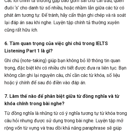
Các lỗi chính tả thường gặp bao gồm sai chữ cái đầu, quên
đuôi ‘s’ cho danh từ số nhiều, hoặc nhầm lẫn giữa các từ có
phát âm tương tự. Để tránh, hãy cẩn thận ghi chép và rà soát
lại đáp án sau khi nghe. Luyện tập chính tả thường xuyên
cũng rất hữu ích.
6. Tầm quan trọng của việc ghi chú trong IELTS
Listening Part 1 là gì?
Ghi chú (note-taking) giúp bạn không bỏ lỡ thông tin quan
trọng, đặc biệt khi có nhiều chi tiết được đưa ra liên tục. Bạn
không cần ghi lại nguyên câu, chỉ cần các từ khóa, số liệu
hoặc ý chính để sau đó điền vào đáp án.
7. Làm thế nào để phân biệt giữa từ đồng nghĩa và từ
khóa chính trong bài nghe?
Từ đồng nghĩa là những từ có ý nghĩa tương tự từ khóa trong
câu hỏi nhưng được sử dụng trong bài nghe. Luyện tập mở
rộng vốn từ vựng và trau dồi khả năng paraphrase sẽ giúp