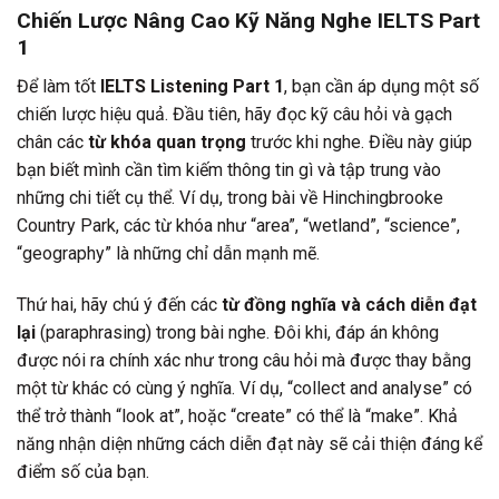
Chiến Lược Nâng Cao Kỹ Năng Nghe IELTS Part
1
Để làm tốt
IELTS Listening Part 1
, bạn cần áp dụng một số
chiến lược hiệu quả. Đầu tiên, hãy đọc kỹ câu hỏi và gạch
chân các
từ khóa quan trọng
trước khi nghe. Điều này giúp
bạn biết mình cần tìm kiếm thông tin gì và tập trung vào
những chi tiết cụ thể. Ví dụ, trong bài về Hinchingbrooke
Country Park, các từ khóa như “area”, “wetland”, “science”,
“geography” là những chỉ dẫn mạnh mẽ.
Thứ hai, hãy chú ý đến các
từ đồng nghĩa và cách diễn đạt
lại
(paraphrasing) trong bài nghe. Đôi khi, đáp án không
được nói ra chính xác như trong câu hỏi mà được thay bằng
một từ khác có cùng ý nghĩa. Ví dụ, “collect and analyse” có
thể trở thành “look at”, hoặc “create” có thể là “make”. Khả
năng nhận diện những cách diễn đạt này sẽ cải thiện đáng kể
điểm số của bạn.