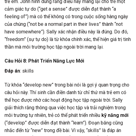
trẻ em. John hình dung rằng điều này mang lại cho trẻ một
cảm giác tự do (“get a sense” được diễn đạt thành “a
feeling of”) mà có thể không có trong cuộc sống hàng ngày
của chúng (“not be a normal part in their lives” thành “not
have somewhere”). Sally xác nhận điều này là đúng. Do đó,
“freedom” (sự tự do) là từ khóa chính xác, thể hiện giá trị tinh
thần mà môi trường học tập ngoài trời mang lại.
Câu Hỏi 8: Phát Triển Năng Lực Mới
Đáp án
: skills
Từ khóa “develop new” trong bài nói là gợi ý quan trọng cho
câu hỏi này. Thí sinh cần điền danh từ chỉ thứ mà trẻ em có
thể học được nhờ các hoạt động học tập ngoài trời. Sally
giải thích rằng thông qua việc học tập và trải nghiệm trong
môi trường tự nhiên, trẻ có thể phát triển nhiều
kỹ năng mới
(“develop” được diễn đạt thành “learn”). Đoạn băng cũng
nhắc đến từ “new” trong đề bài. Vì vậy, “skills” là đáp án