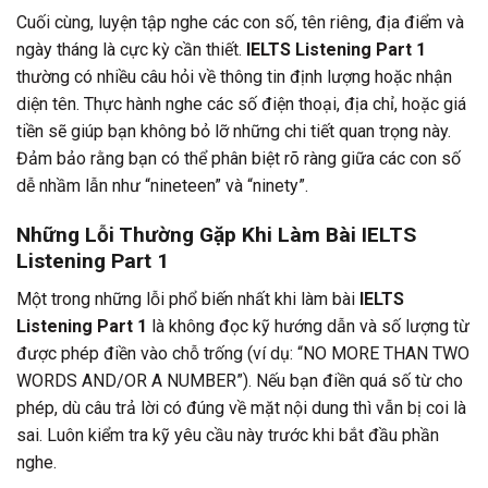
Cuối cùng, luyện tập nghe các con số, tên riêng, địa điểm và
ngày tháng là cực kỳ cần thiết.
IELTS Listening Part 1
thường có nhiều câu hỏi về thông tin định lượng hoặc nhận
diện tên. Thực hành nghe các số điện thoại, địa chỉ, hoặc giá
tiền sẽ giúp bạn không bỏ lỡ những chi tiết quan trọng này.
Đảm bảo rằng bạn có thể phân biệt rõ ràng giữa các con số
dễ nhầm lẫn như “nineteen” và “ninety”.
Những Lỗi Thường Gặp Khi Làm Bài IELTS
Listening Part 1
Một trong những lỗi phổ biến nhất khi làm bài
IELTS
Listening Part 1
là không đọc kỹ hướng dẫn và số lượng từ
được phép điền vào chỗ trống (ví dụ: “NO MORE THAN TWO
WORDS AND/OR A NUMBER”). Nếu bạn điền quá số từ cho
phép, dù câu trả lời có đúng về mặt nội dung thì vẫn bị coi là
sai. Luôn kiểm tra kỹ yêu cầu này trước khi bắt đầu phần
nghe.