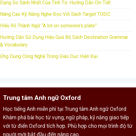
Dạng So Sánh Nhất Của Tính Từ: Hướng Dẫn Chi Tiết
Nâng Cao Kỹ Năng Nghe Đọc Với Sách Target TOEIC
Hiểu Rõ Thành Ngữ “A lot on someone’s plate”
Hướng Dẫn Sử Dụng Hiệu Quả Bộ Sách Destination Grammar
& Vocabulary
Ứng Dụng Công Nghệ Trong Giáo Dục Hiện Đại
Trung tâm Anh ngữ Oxford
Học tiếng Anh miễn phí tại Trung tâm Anh ngữ Oxford
Khám phá bài học từ vựng, ngữ pháp, kỹ năng giao tiếp
với từ điển Oxford tích hợp. Phù hợp cho mọi trình độ từ
người mới bắt đầu đến nâng cao.