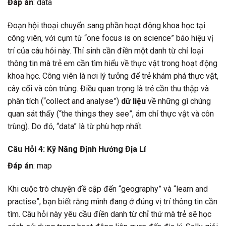
Đáp án
: data
Đoạn hội thoại chuyển sang phần hoạt động khoa học tại
công viên, với cụm từ “one focus is on science” báo hiệu vị
trí của câu hỏi này. Thí sinh cần điền một danh từ chỉ loại
thông tin mà trẻ em cần tìm hiểu về thực vật trong hoạt động
khoa học. Công viên là nơi lý tưởng để trẻ khám phá thực vật,
cây cối và côn trùng. Điều quan trọng là trẻ cần thu thập và
phân tích (“collect and analyse”)
dữ liệu
về những gì chúng
quan sát thấy (“the things they see”, ám chỉ thực vật và côn
trùng). Do đó, “data” là từ phù hợp nhất.
Câu Hỏi 4: Kỹ Năng Định Hướng Địa Lí
Đáp án
: map
Khi cuộc trò chuyện đề cập đến “geography” và “learn and
practise”, bạn biết rằng mình đang ở đúng vị trí thông tin cần
tìm. Câu hỏi này yêu cầu điền danh từ chỉ thứ mà trẻ sẽ học