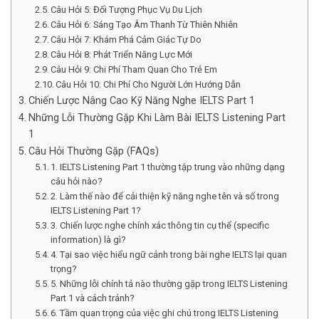
Câu Hỏi 5: Đối Tượng Phục Vụ Du Lịch
Câu Hỏi 6: Sáng Tạo Âm Thanh Từ Thiên Nhiên
Câu Hỏi 7: Khám Phá Cảm Giác Tự Do
Câu Hỏi 8: Phát Triển Năng Lực Mới
Câu Hỏi 9: Chi Phí Tham Quan Cho Trẻ Em
Câu Hỏi 10: Chi Phí Cho Người Lớn Hướng Dẫn
Chiến Lược Nâng Cao Kỹ Năng Nghe IELTS Part 1
Những Lỗi Thường Gặp Khi Làm Bài IELTS Listening Part
1
Câu Hỏi Thường Gặp (FAQs)
1. IELTS Listening Part 1 thường tập trung vào những dạng
câu hỏi nào?
2. Làm thế nào để cải thiện kỹ năng nghe tên và số trong
IELTS Listening Part 1?
3. Chiến lược nghe chính xác thông tin cụ thể (specific
information) là gì?
4. Tại sao việc hiểu ngữ cảnh trong bài nghe IELTS lại quan
trọng?
5. Những lỗi chính tả nào thường gặp trong IELTS Listening
Part 1 và cách tránh?
6. Tầm quan trọng của việc ghi chú trong IELTS Listening