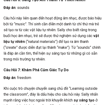
Đáp án
: sounds
Câu hỏi này liên quan đến hoạt động âm nhạc, được báo hiệu
bởi từ “music”. Thí sinh cần điền một danh từ chỉ thứ mà trẻ
sẽ tạo ra từ các vật liệu tự nhiên. Sally cho biết rằng trong
buổi học âm nhạc, trẻ sẽ được thử nghiệm sử dụng các
vật
liệu tự nhiên
(“natural materials”) để tạo ra âm thanh
(“create” được diễn đạt lại thành “make”). Từ “sounds” chính
là đáp án cần tìm, thể hiện sự sáng tạo từ những gì có sẵn
trong môi trường tự nhiên.
Câu Hỏi 7: Khám Phá Cảm Giác Tự Do
Đáp án
: freedom
Khi cuộc trò chuyện chuyển sang chủ đề “Learning outside
the classroom”, đây là dấu hiệu cho câu hỏi này. Sally nhấn
mạnh rằng việc học ngoài trời khuyến khích
sự sáng tạo
ở