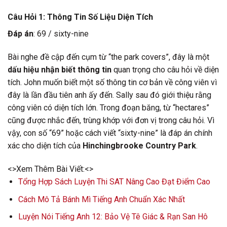
Câu Hỏi 1: Thông Tin Số Liệu Diện Tích
Đáp án
: 69 / sixty-nine
Bài nghe đề cập đến cụm từ “the park covers”, đây là một
dấu hiệu nhận biết thông tin
quan trọng cho câu hỏi về diện
tích. John muốn biết một số thông tin cơ bản về công viên vì
đây là lần đầu tiên anh ấy đến. Sally sau đó giới thiệu rằng
công viên có diện tích lớn. Trong đoạn băng, từ “hectares”
cũng được nhắc đến, trùng khớp với đơn vị trong câu hỏi. Vì
vậy, con số “69” hoặc cách viết “sixty-nine” là đáp án chính
xác cho diện tích của
Hinchingbrooke Country Park
.
<>Xem Thêm Bài Viết:<>
Tổng Hợp Sách Luyện Thi SAT Nâng Cao Đạt Điểm Cao
Cách Mô Tả Bánh Mì Tiếng Anh Chuẩn Xác Nhất
Luyện Nói Tiếng Anh 12: Bảo Vệ Tê Giác & Rạn San Hô