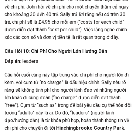
về chi phí. John hỏi về chi phí cho một chuyến thăm cả ngày
cho khoảng 30 đến 40 trẻ. Sally trả lời rằng nếu có trên 30
trẻ, chi phí sẽ là £4.95 cho mỗi em (“costs for each child”
được diễn đạt thành “cost per child”). Việc lắng nghe chính
xác các con số và đơn vị tiền tệ là rất quan trọng ở đây.
Câu Hỏi 10: Chi Phí Cho Người Lớn Hướng Dẫn
Đáp án
: leaders
Câu hỏi cuối cùng này tập trung vào chi phí cho người lớn đi
kèm, với cụm từ “no charge” là dấu hiệu chính. Sally nêu rõ
rằng sẽ không tính phí cho người lãnh đạo và những người
lớn khác đi cùng đoàn (“no charge” được diễn đạt thành
“free”). Cụm từ “such as” trong đề bài yêu cầu cụ thể hóa đối
tượng “adults” này là ai. Do đó, “leaders” (người lãnh
đạo/hướng dẫn) là từ khóa phù hợp, hoàn thành thông tin về
chi phí cho chuyến đi tới
Hinchingbrooke Country Park
.