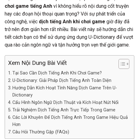
chơi game tiếng Anh
vì không hiểu rõ nội dung cốt truyện
hay các đoạn hội thoại quan trọng? Với sự phát triển của
công nghệ, việc
dịch tiếng Anh khi chơi game
giờ đây đã
trở nên đơn giản hơn rất nhiều. Bài viết này sẽ hướng dẫn chi
tiết cách bạn có thể sử dụng ứng dụng U-Dictionary để vượt
qua rào cản ngôn ngữ và tận hưởng trọn vẹn thế giới game.
Xem Nội Dung Bài Viết
Tại Sao Cần Dịch Tiếng Anh Khi Chơi Game?
U-Dictionary: Giải Pháp Dịch Tiếng Anh Toàn Diện
Hướng Dẫn Kích Hoạt Tính Năng Dịch Game Trên U-
Dictionary
Cấu Hình Ngôn Ngữ Dịch Thuật và Kích Hoạt Nút Nổi
Trải Nghiệm Dịch Tiếng Anh Trực Tiếp Trong Game
Các Lời Khuyên Để Dịch Tiếng Anh Trong Game Hiệu Quả
Hơn
Câu Hỏi Thường Gặp (FAQs)