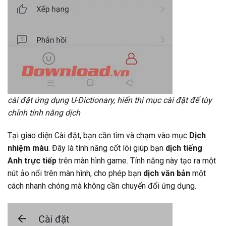
cài đặt ứng dụng U-Dictionary, hiển thị mục cài đặt để tùy
chỉnh tính năng dịch
Tại giao diện Cài đặt, bạn cần tìm và chạm vào mục
Dịch
nhiệm màu
. Đây là tính năng cốt lõi giúp bạn
dịch tiếng
Anh trực tiếp
trên màn hình game. Tính năng này tạo ra một
nút ảo nổi trên màn hình, cho phép bạn
dịch văn bản
một
cách nhanh chóng mà không cần chuyển đổi ứng dụng.