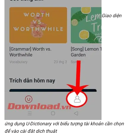
Giao diện
ứng dụng U-Dictionary với biểu tượng tài khoản cần chọn
để vào cài đặt dịch thuật