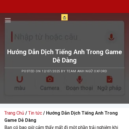
Skip
to
content
Hướng Dẫn Dịch Tiếng Anh Trong Game
Dễ Dàng
POSTED ON
12/07/2025
BY
TEAM ANH NGỮ OXFORD
Trang Chủ
/
Tin tức
/ Hướng Dẫn Dịch Tiếng Anh Trong
Game Dễ Dàng
Bạn có bao giờ cảm thấy mất đi một phần trải nghiệm khi