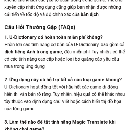
xuyên cập nhật ứng dụng cũng giúp bạn nhận được những
cải tiến về tốc độ và độ chính xác của
bản dịch
.
Câu Hỏi Thường Gặp (FAQs)
1. U-Dictionary có hoàn toàn miễn phí không?
Phần lớn các tính năng cơ bản của U-Dictionary, bao gồm cả
dịch tiếng Anh trong game
, đều miễn phí. Tuy nhiên, có thể
có các tính năng cao cấp hoặc loại bỏ quảng cáo yêu cầu
mua trong ứng dụng.
2. Ứng dụng này có hỗ trợ tất cả các loại game không?
U-Dictionary hoạt động tốt với hầu hết các game di động
hiển thị văn bản rõ ràng. Tuy nhiên, hiệu quả có thể khác nhau
tùy thuộc vào định dạng chữ viết hoặc cách hiển thị đồ họa
của từng game.
3. Làm thế nào để tắt tính năng Magic Translate khi
không chơi game?