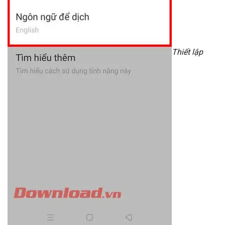
Thiết lập