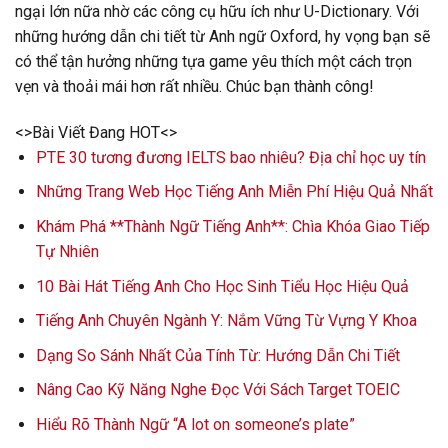
ngại lớn nữa nhờ các công cụ hữu ích như U-Dictionary. Với
những hướng dẫn chi tiết từ Anh ngữ Oxford, hy vọng bạn sẽ
có thể tận hưởng những tựa game yêu thích một cách trọn
vẹn và thoải mái hơn rất nhiều. Chúc bạn thành công!
<>Bài Viết Đang HOT<>
PTE 30 tương đương IELTS bao nhiêu? Địa chỉ học uy tín
Những Trang Web Học Tiếng Anh Miễn Phí Hiệu Quả Nhất
Khám Phá **Thành Ngữ Tiếng Anh**: Chìa Khóa Giao Tiếp
Tự Nhiên
10 Bài Hát Tiếng Anh Cho Học Sinh Tiểu Học Hiệu Quả
Tiếng Anh Chuyên Ngành Y: Nắm Vững Từ Vựng Y Khoa
Dạng So Sánh Nhất Của Tính Từ: Hướng Dẫn Chi Tiết
Nâng Cao Kỹ Năng Nghe Đọc Với Sách Target TOEIC
Hiểu Rõ Thành Ngữ “A lot on someone’s plate”