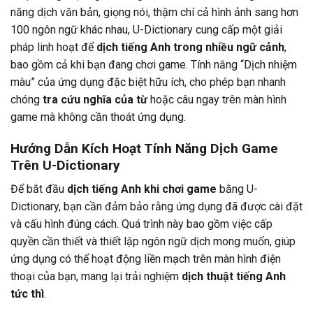
năng dịch văn bản, giọng nói, thậm chí cả hình ảnh sang hơn
100 ngôn ngữ khác nhau, U-Dictionary cung cấp một giải
pháp linh hoạt để
dịch tiếng Anh trong nhiều ngữ cảnh
,
bao gồm cả khi bạn đang chơi game. Tính năng “Dịch nhiệm
màu” của ứng dụng đặc biệt hữu ích, cho phép bạn nhanh
chóng
tra cứu nghĩa của từ
hoặc câu ngay trên màn hình
game mà không cần thoát ứng dụng.
Hướng Dẫn Kích Hoạt Tính Năng Dịch Game
Trên U-Dictionary
Để bắt đầu
dịch tiếng Anh khi chơi game
bằng U-
Dictionary, bạn cần đảm bảo rằng ứng dụng đã được cài đặt
và cấu hình đúng cách. Quá trình này bao gồm việc cấp
quyền cần thiết và thiết lập ngôn ngữ dịch mong muốn, giúp
ứng dụng có thể hoạt động liền mạch trên màn hình điện
thoại của bạn, mang lại trải nghiệm
dịch thuật tiếng Anh
tức thì
.