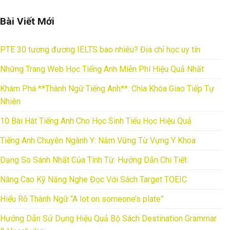
Bài Viết Mới
PTE 30 tương đương IELTS bao nhiêu? Địa chỉ học uy tín
Những Trang Web Học Tiếng Anh Miễn Phí Hiệu Quả Nhất
Khám Phá **Thành Ngữ Tiếng Anh**: Chìa Khóa Giao Tiếp Tự
Nhiên
10 Bài Hát Tiếng Anh Cho Học Sinh Tiểu Học Hiệu Quả
Tiếng Anh Chuyên Ngành Y: Nắm Vững Từ Vựng Y Khoa
Dạng So Sánh Nhất Của Tính Từ: Hướng Dẫn Chi Tiết
Nâng Cao Kỹ Năng Nghe Đọc Với Sách Target TOEIC
Hiểu Rõ Thành Ngữ “A lot on someone’s plate”
Hướng Dẫn Sử Dụng Hiệu Quả Bộ Sách Destination Grammar