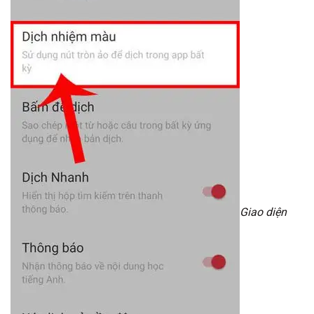
Giao diện