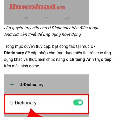
cấp quyền truy cập cho U-Dictionary trên điện thoại
Android, cần thiết để ứng dụng hoạt động
Trong mục quyền truy cập, bật công tắc tại mục
U-
Dictionary
để cấp phép cho ứng dụng hiển thị trên các ứng
dụng khác và thực hiện chức năng
dịch tiếng Anh trực tiếp
trên màn hình game.