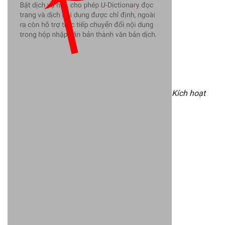
Kích hoạt