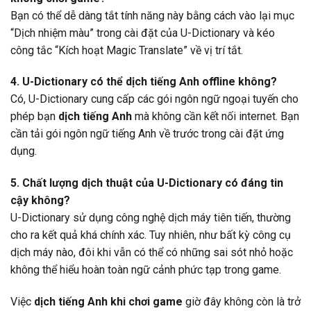
Bạn có thể dễ dàng tắt tính năng này bằng cách vào lại mục
“Dịch nhiệm màu” trong cài đặt của U-Dictionary và kéo
công tắc “Kích hoạt Magic Translate” về vị trí tắt.
4. U-Dictionary có thể dịch tiếng Anh offline không?
Có, U-Dictionary cung cấp các gói ngôn ngữ ngoại tuyến cho
phép bạn
dịch tiếng Anh
mà không cần kết nối internet. Bạn
cần tải gói ngôn ngữ tiếng Anh về trước trong cài đặt ứng
dụng.
5. Chất lượng dịch thuật của U-Dictionary có đáng tin
cậy không?
U-Dictionary sử dụng công nghệ dịch máy tiên tiến, thường
cho ra kết quả khá chính xác. Tuy nhiên, như bất kỳ công cụ
dịch máy nào, đôi khi vẫn có thể có những sai sót nhỏ hoặc
không thể hiểu hoàn toàn ngữ cảnh phức tạp trong game.
Việc
dịch tiếng Anh khi chơi game
giờ đây không còn là trở