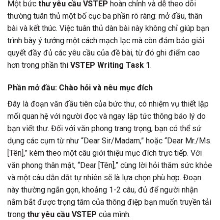
Một bức
thư yêu cầu VSTEP
hoàn chỉnh và dễ theo dõi
thường tuân thủ một bố cục ba phần rõ ràng: mở đầu, thân
bài và kết thúc. Việc tuân thủ dàn bài này không chỉ giúp bạn
trình bày ý tưởng một cách mạch lạc mà còn đảm bảo giải
quyết đầy đủ các yêu cầu của đề bài, từ đó ghi điểm cao
hơn trong phần thi
VSTEP Writing Task 1
.
Phần mở đầu: Chào hỏi và nêu mục đích
Đây là đoạn văn đầu tiên của bức thư, có nhiệm vụ thiết lập
mối quan hệ với người đọc và ngay lập tức thông báo lý do
bạn viết thư. Đối với văn phong trang trọng, bạn có thể sử
dụng các cụm từ như “Dear Sir/Madam,” hoặc “Dear Mr./Ms.
[Tên],” kèm theo một câu giới thiệu mục đích trực tiếp. Với
văn phong thân mật, “Dear [Tên],” cùng lời hỏi thăm sức khỏe
và một câu dẫn dắt tự nhiên sẽ là lựa chọn phù hợp. Đoạn
này thường ngắn gọn, khoảng 1-2 câu, đủ để người nhận
nắm bắt được trọng tâm của thông điệp bạn muốn truyền tải
trong
thư yêu cầu VSTEP
của mình.