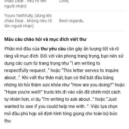
chào Dear… nêu rõ tên
Love,
người nhận)
Yours faithfully, (dùng khi
chào Dear… không nêu rõ
Best regards,
tên người nhận)
Mẫu câu chào hỏi và mục đích viết thư
Phần mở đầu của
thư yêu cầu
cần gây ấn tượng tốt và rõ
ràng về mục đích. Đối với văn phong trang trọng, bạn nên sử
dụng các cụm từ trang trọng như “I am writing to
respectfully request…” hoặc “This letter serves to inquire
about…”. Khi viết thư thân mật, bạn có thể bắt đầu bằng
những lời hỏi thăm sức khỏe như “How are you doing?” hoặc
“Hope you’re well!” trước khi đi vào vấn đề chính một cách
tự nhiên hơn, ví dụ “I’m writing to ask about…” hoặc “Just
wanted to see if you could help me with…”. Việc lựa chọn
mở đầu phù hợp sẽ định hình tông giọng cho toàn bộ bức
thư.