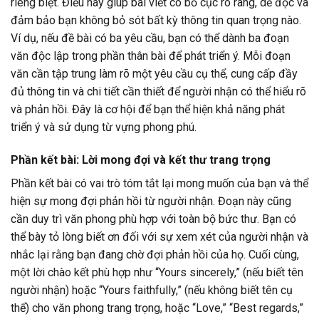
riêng biệt. Điều này giúp bài viết có bố cục rõ ràng, dễ đọc và
đảm bảo bạn không bỏ sót bất kỳ thông tin quan trọng nào.
Ví dụ, nếu đề bài có ba yêu cầu, bạn có thể dành ba đoạn
văn độc lập trong phần thân bài để phát triển ý. Mỗi đoạn
văn cần tập trung làm rõ một yêu cầu cụ thể, cung cấp đầy
đủ thông tin và chi tiết cần thiết để người nhận có thể hiểu rõ
và phản hồi. Đây là cơ hội để bạn thể hiện khả năng phát
triển ý và sử dụng từ vựng phong phú.
Phần kết bài: Lời mong đợi và kết thư trang trọng
Phần kết bài có vai trò tóm tắt lại mong muốn của bạn và thể
hiện sự mong đợi phản hồi từ người nhận. Đoạn này cũng
cần duy trì văn phong phù hợp với toàn bộ bức thư. Bạn có
thể bày tỏ lòng biết ơn đối với sự xem xét của người nhận và
nhắc lại rằng bạn đang chờ đợi phản hồi của họ. Cuối cùng,
một lời chào kết phù hợp như “Yours sincerely,” (nếu biết tên
người nhận) hoặc “Yours faithfully,” (nếu không biết tên cụ
thể) cho văn phong trang trọng, hoặc “Love,” “Best regards,”