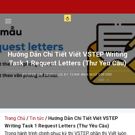
Skip
to
content
Hướng Dẫn Chi Tiết Viết VSTEP Writing
Task 1 Request Letters (Thư Yêu Cầu)
POSTED ON
22/07/2025
BY
TEAM ANH NGỮ OXFORD
Trang Chủ
/
Tin tức
/ Hướng Dẫn Chi Tiết Viết VSTEP
Writing Task 1 Request Letters (Thư Yêu Cầu)
Trong hành trình chinh phục kỳ thi VSTEP, phần thi Viết luôn