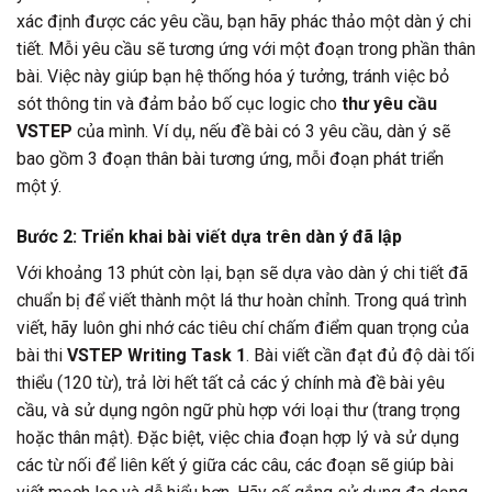
xác định được các yêu cầu, bạn hãy phác thảo một dàn ý chi
tiết. Mỗi yêu cầu sẽ tương ứng với một đoạn trong phần thân
bài. Việc này giúp bạn hệ thống hóa ý tưởng, tránh việc bỏ
sót thông tin và đảm bảo bố cục logic cho
thư yêu cầu
VSTEP
của mình. Ví dụ, nếu đề bài có 3 yêu cầu, dàn ý sẽ
bao gồm 3 đoạn thân bài tương ứng, mỗi đoạn phát triển
một ý.
Bước 2: Triển khai bài viết dựa trên dàn ý đã lập
Với khoảng 13 phút còn lại, bạn sẽ dựa vào dàn ý chi tiết đã
chuẩn bị để viết thành một lá thư hoàn chỉnh. Trong quá trình
viết, hãy luôn ghi nhớ các tiêu chí chấm điểm quan trọng của
bài thi
VSTEP Writing Task 1
. Bài viết cần đạt đủ độ dài tối
thiểu (120 từ), trả lời hết tất cả các ý chính mà đề bài yêu
cầu, và sử dụng ngôn ngữ phù hợp với loại thư (trang trọng
hoặc thân mật). Đặc biệt, việc chia đoạn hợp lý và sử dụng
các từ nối để liên kết ý giữa các câu, các đoạn sẽ giúp bài