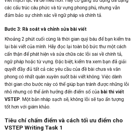
viết mạch lạc và dễ hiểu hơn. Hãy cố gắng sử dụng đa dạng
các cấu trúc câu phức và từ vựng phong phú, nhưng vẫn
đảm bảo sự chính xác về ngữ pháp và chính tả.
Bước 3: Rà soát và chỉnh sửa bài viết
Khoảng 2 phút cuối cùng là thời gian quý báu để bạn kiểm tra
lại bài viết của mình. Hãy đọc lại toàn bộ bức thư một cách
cẩn thận để phát hiện và sửa chữa các lỗi sai về chính tả,
ngữ pháp hoặc từ vựng. Đặc biệt, kiểm tra xem bạn đã giải
quyết đầy đủ tất cả các yêu cầu của đề bài chưa và văn
phong có nhất quán xuyên suốt bài viết không. Việc dành
thời gian cho bước này có thể giúp bạn tránh được những lỗi
nhỏ nhưng có thể ảnh hưởng đến điểm số của
bài thi viết
VSTEP
. Một bản nháp sạch sẽ, không lỗi sẽ tạo ấn tượng
tốt hơn với giám khảo.
Tiêu chí chấm điểm và cách tối ưu điểm cho
VSTEP Writing Task 1