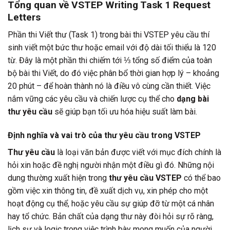
Tổng quan về VSTEP Writing Task 1 Request
Letters
Phần thi Viết thư (Task 1) trong bài thi VSTEP yêu cầu thí
sinh viết một bức thư hoặc email với độ dài tối thiểu là 120
từ. Đây là một phần thi chiếm tới ⅓ tổng số điểm của toàn
bộ bài thi Viết, do đó việc phân bổ thời gian hợp lý – khoảng
20 phút – để hoàn thành nó là điều vô cùng cần thiết. Việc
nắm vững các yêu cầu và chiến lược cụ thể cho
dạng bài
thư yêu cầu
sẽ giúp bạn tối ưu hóa hiệu suất làm bài.
Định nghĩa và vai trò của thư yêu cầu trong VSTEP
Thư yêu cầu
là loại văn bản được viết với mục đích chính là
hỏi xin hoặc đề nghị người nhận một điều gì đó. Những nội
dung thường xuất hiện trong
thư yêu cầu VSTEP
có thể bao
gồm việc xin thông tin, đề xuất dịch vụ, xin phép cho một
hoạt động cụ thể, hoặc yêu cầu sự giúp đỡ từ một cá nhân
hay tổ chức. Bản chất của dạng thư này đòi hỏi sự rõ ràng,
lịch sự và logic trong việc trình bày mong muốn của người