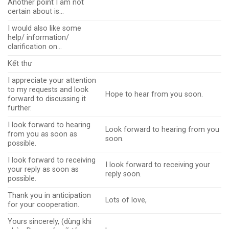
Another point I am not
certain about is…
I would also like some
help/ information/
clarification on…
Kết thư
I appreciate your attention
to my requests and look
Hope to hear from you soon.
forward to discussing it
further.
I look forward to hearing
Look forward to hearing from you
from you as soon as
soon.
possible.
I look forward to receiving
I look forward to receiving your
your reply as soon as
reply soon.
possible.
Thank you in anticipation
Lots of love,
for your cooperation.
Yours sincerely, (dùng khi