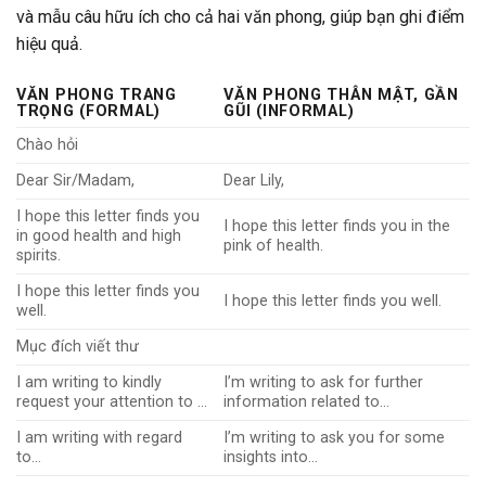
và mẫu câu hữu ích cho cả hai văn phong, giúp bạn ghi điểm
hiệu quả.
VĂN PHONG TRANG
VĂN PHONG THÂN MẬT, GẦN
TRỌNG (FORMAL)
GŨI (INFORMAL)
Chào hỏi
Dear Sir/Madam,
Dear Lily,
I hope this letter finds you
I hope this letter finds you in the
in good health and high
pink of health.
spirits.
I hope this letter finds you
I hope this letter finds you well.
well.
Mục đích viết thư
I am writing to kindly
I’m writing to ask for further
request your attention to …
information related to…
I am writing with regard
I’m writing to ask you for some
to…
insights into…