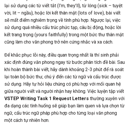
lại sử dụng các từ viết tắt (I’m, they’ll), từ lóng (sick – tuyệt
vời, lit – ngầu), hoặc lời kết thân mật (lots of love), bài viết
sẽ mất điểm nghiêm trọng về tính phù hợp. Ngược lại, việc
sử dụng quá nhiều cấu trúc phức tạp, câu bị động, hoặc lời
kết trang trọng (yours faithfully) trong một bức thư thân mật
cũng làm cho văn phong trở nên cứng nhắc và xa cách.
Để khắc phục lỗi này, điều quan trọng nhất là thí sinh phải
xác định đúng văn phong ngay từ bước phân tích đề bài. Sau
khi hoàn thành bài viết, hãy dành khoảng 2-3 phút để rà soát
lại toàn bộ bức thư, chú ý đến các từ ngữ và cấu trúc được
sử dụng. Hãy tự hỏi liệu chúng có phù hợp với mối quan hệ
giữa người viết và người nhận hay không. Việc luyện tập viết
VSTEP Writing Task 1 Request Letters
thường xuyên với
đa dạng các tình huống sẽ giúp bạn làm quen và lựa chọn từ
ngữ, cấu trúc ngữ pháp phù hợp cho từng loại văn phong
một cách tự nhiên hơn.