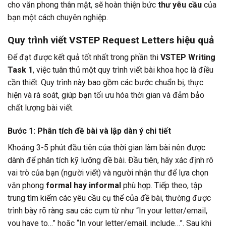
cho văn phong thân mật, sẽ hoàn thiện bức
thư yêu cầu
của
bạn một cách chuyên nghiệp.
Quy trình viết VSTEP Request Letters hiệu quả
Để đạt được kết quả tốt nhất trong phần thi
VSTEP Writing
Task 1
, việc tuân thủ một quy trình viết bài khoa học là điều
cần thiết. Quy trình này bao gồm các bước chuẩn bị, thực
hiện và rà soát, giúp bạn tối ưu hóa thời gian và đảm bảo
chất lượng bài viết.
Bước 1: Phân tích đề bài và lập dàn ý chi tiết
Khoảng 3-5 phút đầu tiên của thời gian làm bài nên được
dành để phân tích kỹ lưỡng đề bài. Đầu tiên, hãy xác định rõ
vai trò của bạn (người viết) và người nhận thư để lựa chọn
văn phong
formal hay informal
phù hợp. Tiếp theo, tập
trung tìm kiếm các yêu cầu cụ thể của đề bài, thường được
trình bày rõ ràng sau các cụm từ như “In your letter/email,
you have to…” hoặc “In your letter/email, include…”. Sau khi