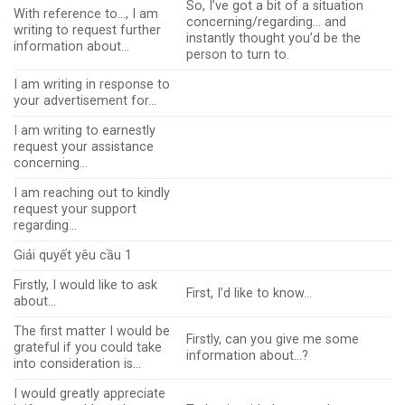
So, I’ve got a bit of a situation
With reference to…, I am
concerning/regarding… and
writing to request further
instantly thought you’d be the
information about…
person to turn to.
I am writing in response to
your advertisement for…
I am writing to earnestly
request your assistance
concerning…
I am reaching out to kindly
request your support
regarding…
Giải quyết yêu cầu 1
Firstly, I would like to ask
First, I’d like to know…
about…
The first matter I would be
Firstly, can you give me some
grateful if you could take
information about…?
into consideration is…
I would greatly appreciate