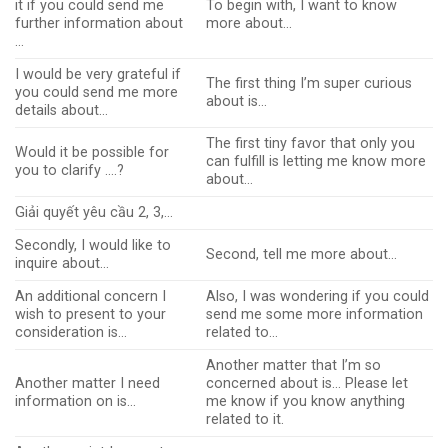
it if you could send me
To begin with, I want to know
further information about
more about…
…
I would be very grateful if
The first thing I’m super curious
you could send me more
about is…
details about…
The first tiny favor that only you
Would it be possible for
can fulfill is letting me know more
you to clarify ….?
about…
Giải quyết yêu cầu 2, 3,…
Secondly, I would like to
Second, tell me more about…
inquire about…
An additional concern I
Also, I was wondering if you could
wish to present to your
send me some more information
consideration is…
related to…
Another matter that I’m so
Another matter I need
concerned about is… Please let
information on is…
me know if you know anything
related to it.