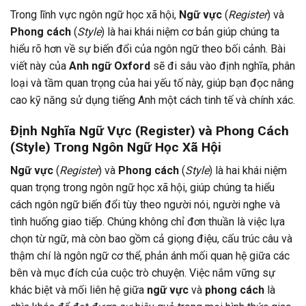
Trong lĩnh vực ngôn ngữ học xã hội,
Ngữ vực
(
Register
) và
Phong cách
(
Style
) là hai khái niệm cơ bản giúp chúng ta
hiểu rõ hơn về sự biến đổi của ngôn ngữ theo bối cảnh. Bài
viết này của
Anh ngữ Oxford
sẽ đi sâu vào định nghĩa, phân
loại và tầm quan trọng của hai yếu tố này, giúp bạn đọc nâng
cao kỹ năng sử dụng tiếng Anh một cách tinh tế và chính xác.
Định Nghĩa Ngữ Vực (Register) và Phong Cách
(Style) Trong Ngôn Ngữ Học Xã Hội
Ngữ vực
(
Register
) và
Phong cách
(
Style
) là hai khái niệm
quan trọng trong ngôn ngữ học xã hội, giúp chúng ta hiểu
cách ngôn ngữ biến đổi tùy theo người nói, người nghe và
tình huống giao tiếp. Chúng không chỉ đơn thuần là việc lựa
chọn từ ngữ, mà còn bao gồm cả giọng điệu, cấu trúc câu và
thậm chí là ngôn ngữ cơ thể, phản ánh mối quan hệ giữa các
bên và mục đích của cuộc trò chuyện. Việc nắm vững sự
khác biệt và mối liên hệ giữa
ngữ vực
và
phong cách
là