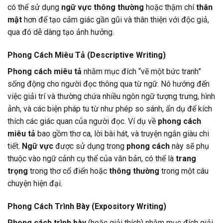
có thể sử dụng
ngữ vực thông thường
hoặc thậm chí
thân
mật
hơn để tạo cảm giác gần gũi và thân thiện với độc giả,
qua đó dễ dàng tạo ảnh hưởng.
Phong Cách Miêu Tả (Descriptive Writing)
Phong cách miêu tả
nhằm mục đích “vẽ một bức tranh”
sống động cho người đọc thông qua từ ngữ. Nó hướng đến
việc giải trí và thường chứa nhiều ngôn ngữ tượng trưng, hình
ảnh, và các biện pháp tu từ như phép so sánh, ẩn dụ để kích
thích các giác quan của người đọc. Ví dụ về
phong cách
miêu tả
bao gồm thơ ca, lời bài hát, và truyện ngắn giàu chi
tiết.
Ngữ vực
được sử dụng trong
phong cách
này sẽ phụ
thuộc vào ngữ cảnh cụ thể của văn bản, có thể là
trang
trọng
trong thơ cổ điển hoặc
thông thường
trong một câu
chuyện hiện đại.
Phong Cách Trình Bày (Expository Writing)
Phong cách trình bày
(hoặc giải thích) nhằm mục đích giải