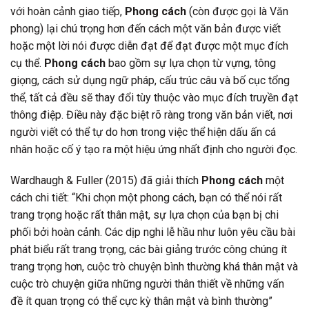
với hoàn cảnh giao tiếp,
Phong cách
(còn được gọi là Văn
phong) lại chú trọng hơn đến cách một văn bản được viết
hoặc một lời nói được diễn đạt để đạt được một mục đích
cụ thể.
Phong cách
bao gồm sự lựa chọn từ vựng, tông
giọng, cách sử dụng ngữ pháp, cấu trúc câu và bố cục tổng
thể, tất cả đều sẽ thay đổi tùy thuộc vào mục đích truyền đạt
thông điệp. Điều này đặc biệt rõ ràng trong văn bản viết, nơi
người viết có thể tự do hơn trong việc thể hiện dấu ấn cá
nhân hoặc cố ý tạo ra một hiệu ứng nhất định cho người đọc.
Wardhaugh & Fuller (2015) đã giải thích
Phong cách
một
cách chi tiết: “Khi chọn một phong cách, bạn có thể nói rất
trang trọng hoặc rất thân mật, sự lựa chọn của bạn bị chi
phối bởi hoàn cảnh. Các dịp nghi lễ hầu như luôn yêu cầu bài
phát biểu rất trang trọng, các bài giảng trước công chúng ít
trang trọng hơn, cuộc trò chuyện bình thường khá thân mật và
cuộc trò chuyện giữa những người thân thiết về những vấn
đề ít quan trọng có thể cực kỳ thân mật và bình thường”