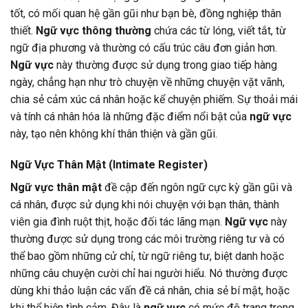
tốt, có mối quan hệ gần gũi như bạn bè, đồng nghiệp thân
thiết.
Ngữ vực thông thường
chứa các từ lóng, viết tắt, từ
ngữ địa phương và thường có cấu trúc câu đơn giản hơn.
Ngữ vực
này thường được sử dụng trong giao tiếp hàng
ngày, chẳng hạn như trò chuyện về những chuyện vặt vãnh,
chia sẻ cảm xúc cá nhân hoặc kể chuyện phiếm. Sự thoải mái
và tính cá nhân hóa là những đặc điểm nổi bật của
ngữ vực
này, tạo nên không khí thân thiện và gần gũi.
Ngữ Vực Thân Mật (Intimate Register)
Ngữ vực thân mật
đề cập đến ngôn ngữ cực kỳ gần gũi và
cá nhân, được sử dụng khi nói chuyện với bạn thân, thành
viên gia đình ruột thịt, hoặc đối tác lãng mạn.
Ngữ vực
này
thường được sử dụng trong các môi trường riêng tư và có
thể bao gồm những cử chỉ, từ ngữ riêng tư, biệt danh hoặc
những câu chuyện cười chỉ hai người hiểu. Nó thường được
dùng khi thảo luận các vấn đề cá nhân, chia sẻ bí mật, hoặc
khi thể hiện tình cảm. Đây là
ngữ vực
có mức độ trang trọng