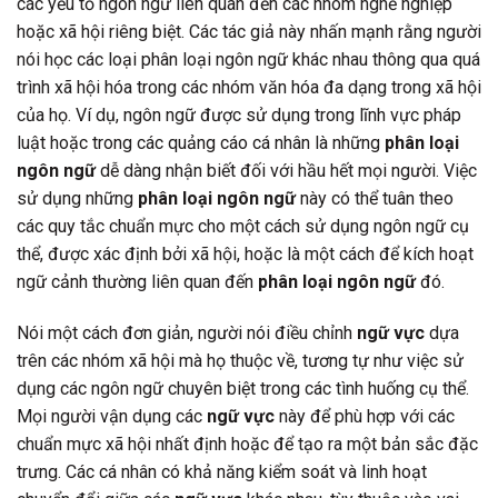
các yếu tố ngôn ngữ liên quan đến các nhóm nghề nghiệp
hoặc xã hội riêng biệt. Các tác giả này nhấn mạnh rằng người
nói học các loại phân loại ngôn ngữ khác nhau thông qua quá
trình xã hội hóa trong các nhóm văn hóa đa dạng trong xã hội
của họ. Ví dụ, ngôn ngữ được sử dụng trong lĩnh vực pháp
luật hoặc trong các quảng cáo cá nhân là những
phân loại
ngôn ngữ
dễ dàng nhận biết đối với hầu hết mọi người. Việc
sử dụng những
phân loại ngôn ngữ
này có thể tuân theo
các quy tắc chuẩn mực cho một cách sử dụng ngôn ngữ cụ
thể, được xác định bởi xã hội, hoặc là một cách để kích hoạt
ngữ cảnh thường liên quan đến
phân loại ngôn ngữ
đó.
Nói một cách đơn giản, người nói điều chỉnh
ngữ vực
dựa
trên các nhóm xã hội mà họ thuộc về, tương tự như việc sử
dụng các ngôn ngữ chuyên biệt trong các tình huống cụ thể.
Mọi người vận dụng các
ngữ vực
này để phù hợp với các
chuẩn mực xã hội nhất định hoặc để tạo ra một bản sắc đặc
trưng. Các cá nhân có khả năng kiểm soát và linh hoạt