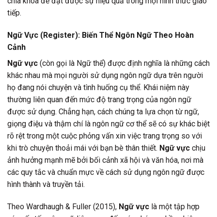
chìa khóa để đạt được sự hiệu quả trong mọi hình thức giao
tiếp.
Ngữ Vực (Register): Biến Thể Ngôn Ngữ Theo Hoàn
Cảnh
Ngữ vực
(còn gọi là Ngữ thể) được định nghĩa là những cách
khác nhau mà mọi người sử dụng ngôn ngữ dựa trên người
họ đang nói chuyện và tình huống cụ thể. Khái niệm này
thường liên quan đến mức độ trang trọng của ngôn ngữ
được sử dụng. Chẳng hạn, cách chúng ta lựa chọn từ ngữ,
giọng điệu và thậm chí là ngôn ngữ cơ thể sẽ có sự khác biệt
rõ rệt trong một cuộc phỏng vấn xin việc trang trọng so với
khi trò chuyện thoải mái với bạn bè thân thiết.
Ngữ vực
chịu
ảnh hưởng mạnh mẽ bởi bối cảnh xã hội và văn hóa, nơi mà
các quy tắc và chuẩn mực về cách sử dụng ngôn ngữ được
hình thành và truyền tải.
Theo Wardhaugh & Fuller (2015),
Ngữ vực
là một tập hợp