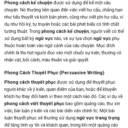
Phong cách kể chuyện
được sử dụng để kể một câu
chuyện. Nó thường liên quan đến việc viết hư cấu, chẳng hạn
như tiểu thuyết và kịch bản phim, cũng như viết phi hư cấu, ví
dụ như hồi ký, tự truyện hoặc các bài phát biểu có tính chất
tường thuật. Trong
phong cách kể chuyện
, người viết có thể
sử dụng bất kỳ
ngữ vực
nào, và sự lựa chọn
ngữ vực
phụ
thuộc hoàn toàn vào ngữ cảnh của câu chuyện. Mục đích
chính là thu hút người đọc vào một chuỗi sự kiện, thường có
nhân vật, bối cảnh, mâu thuẫn và giải quyết.
Phong Cách Thuyết Phục (Persuasive Writing)
Phong cách thuyết phục
được sử dụng để thuyết phục
người khác về ý kiến, quan điểm của bạn, hoặc để khuyến
khích họ thay đổi hành vi theo một cách nào đó. Các ví dụ về
phong cách viết thuyết phục
bao gồm quảng cáo, thư xin
việc, bài luận ý kiến và các bài diễn văn chính trị. Một bài
luận thuyết phục sẽ thường sử dụng
ngữ vực trang trọng
để tăng tính uy tín và khách quan, trong khi một quảng cáo