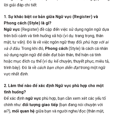
lời giải đáp chi tiết:
1. Sự khác biệt cơ bản giữa Ngữ vực (Register) và
Phong cách (Style) là gì?
Ngữ vực
(Register) đề cập đến việc sử dụng ngôn ngữ dựa
trên bối cảnh và tình huống xã hội (ví dụ: trang trọng, thân
mật, tư vấn). Đó là về việc ngôn ngữ thay đổi
phù hợp với ai
và ở đâu
. Trong khi đó,
Phong cách
(Style) là cách cá nhân
sử dụng ngôn ngữ để diễn đạt bản thân, thể hiện cá tính
hoặc mục đích cụ thể (ví dụ: kể chuyện, thuyết phục, miêu tả,
trình bày). Đó là về
cách bạn chọn diễn đạt
trong một ngữ
vực nhất định.
2. Làm thế nào để xác định Ngữ vực phù hợp cho một
tình huống?
Để xác định
ngữ vực
phù hợp, bạn cần xem xét các yếu tố
chính như:
đối tượng giao tiếp
(bạn đang nói chuyện với
ai?),
mối quan hệ
giữa bạn và người nghe/đọc (thân mật,