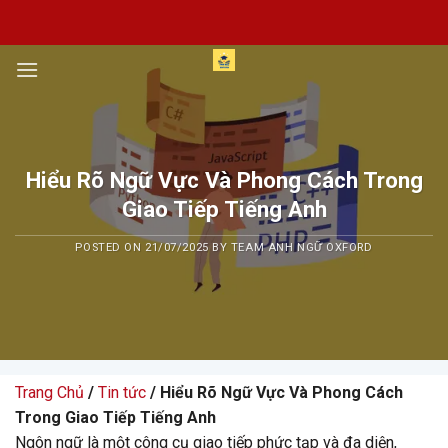
Skip
to
content
Hiểu Rõ Ngữ Vực Và Phong Cách Trong
Giao Tiếp Tiếng Anh
POSTED ON
21/07/2025
BY
TEAM ANH NGỮ OXFORD
Trang Chủ
/
Tin tức
/ Hiểu Rõ Ngữ Vực Và Phong Cách
Trong Giao Tiếp Tiếng Anh
Ngôn ngữ là một công cụ giao tiếp phức tạp và đa diện,