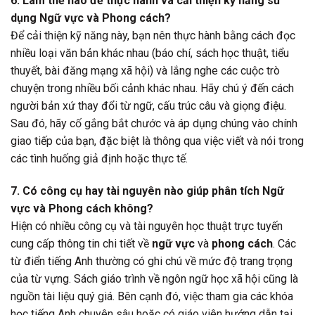
6. Làm thế nào để thực hành và cải thiện kỹ năng sử
dụng Ngữ vực và Phong cách?
Để cải thiện kỹ năng này, bạn nên thực hành bằng cách đọc
nhiều loại văn bản khác nhau (báo chí, sách học thuật, tiểu
thuyết, bài đăng mạng xã hội) và lắng nghe các cuộc trò
chuyện trong nhiều bối cảnh khác nhau. Hãy chú ý đến cách
người bản xứ thay đổi từ ngữ, cấu trúc câu và giọng điệu.
Sau đó, hãy cố gắng bắt chước và áp dụng chúng vào chính
giao tiếp của bạn, đặc biệt là thông qua việc viết và nói trong
các tình huống giả định hoặc thực tế.
7. Có công cụ hay tài nguyên nào giúp phân tích Ngữ
vực và Phong cách không?
Hiện có nhiều công cụ và tài nguyên học thuật trực tuyến
cung cấp thông tin chi tiết về
ngữ vực
và
phong cách
. Các
từ điển tiếng Anh thường có ghi chú về mức độ trang trọng
của từ vựng. Sách giáo trình về ngôn ngữ học xã hội cũng là
nguồn tài liệu quý giá. Bên cạnh đó, việc tham gia các khóa
học tiếng Anh chuyên sâu hoặc có giáo viên hướng dẫn tại