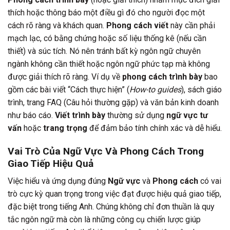
thích hoặc thông báo một điều gì đó cho người đọc một
cách rõ ràng và khách quan.
Phong cách viết
này cần phải
mạch lạc, có bằng chứng hoặc số liệu thống kê (nếu cần
thiết) và súc tích. Nó nên tránh bất kỳ ngôn ngữ chuyên
ngành không cần thiết hoặc ngôn ngữ phức tạp mà không
được giải thích rõ ràng. Ví dụ về
phong cách trình bày
bao
gồm các bài viết “Cách thực hiện” (
How-to guides
), sách giáo
trình, trang FAQ (Câu hỏi thường gặp) và văn bản kinh doanh
như báo cáo.
Viết trình bày
thường sử dụng
ngữ vực tư
vấn
hoặc
trang trọng
để đảm bảo tính chính xác và dễ hiểu.
Vai Trò Của Ngữ Vực Và Phong Cách Trong
Giao Tiếp Hiệu Quả
Việc hiểu và ứng dụng đúng
Ngữ vực
và
Phong cách
có vai
trò cực kỳ quan trọng trong việc đạt được hiệu quả giao tiếp,
đặc biệt trong tiếng Anh. Chúng không chỉ đơn thuần là quy
tắc ngôn ngữ mà còn là những công cụ chiến lược giúp