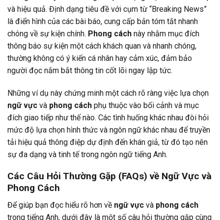
và hiệu quả. Định dạng tiêu đề với cụm từ “Breaking News”
là điển hình của các bài báo, cung cấp bản tóm tắt nhanh
chóng về sự kiện chính.
Phong cách
này nhằm mục đích
thông báo sự kiện một cách khách quan và nhanh chóng,
thường không có ý kiến cá nhân hay cảm xúc, đảm bảo
người đọc nắm bắt thông tin cốt lõi ngay lập tức.
Những ví dụ này chứng minh một cách rõ ràng việc lựa chọn
ngữ vực
và
phong cách
phụ thuộc vào bối cảnh và mục
đích giao tiếp như thế nào. Các tình huống khác nhau đòi hỏi
mức độ lựa chọn hình thức và ngôn ngữ khác nhau để truyền
tải hiệu quả thông điệp dự định đến khán giả, từ đó tạo nên
sự đa dạng và tinh tế trong ngôn ngữ tiếng Anh.
Các Câu Hỏi Thường Gặp (FAQs) về Ngữ Vực và
Phong Cách
Để giúp bạn đọc hiểu rõ hơn về
ngữ vực
và
phong cách
trong tiếng Anh, dưới đây là một số câu hỏi thường gặp cùng