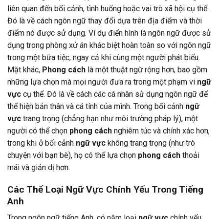
liên quan đến bối cảnh, tình huống hoặc vai trò xã hội cụ thể.
Đó là về cách ngôn ngữ thay đổi dựa trên địa điểm và thời
điểm nó được sử dụng. Ví dụ điển hình là ngôn ngữ được sử
dụng trong phòng xử án khác biệt hoàn toàn so với ngôn ngữ
trong một bữa tiệc, ngay cả khi cùng một người phát biểu.
Mặt khác,
Phong cách
là một thuật ngữ rộng hơn, bao gồm
những lựa chọn mà mọi người đưa ra trong một phạm vi
ngữ
vực
cụ thể. Đó là về cách các cá nhân sử dụng ngôn ngữ để
thể hiện bản thân và cá tính của mình. Trong bối cảnh
ngữ
vực
trang trọng (chẳng hạn như môi trường pháp lý), một
người có thể chọn
phong cách
nghiêm túc và chính xác hơn,
trong khi ở bối cảnh
ngữ vực
không trang trọng (như trò
chuyện với bạn bè), họ có thể lựa chọn
phong cách
thoải
mái và giản dị hơn.
Các Thể Loại Ngữ Vực Chính Yếu Trong Tiếng
Anh
Trong ngôn ngữ tiếng Anh, có năm loại
ngữ vực
chính yếu,