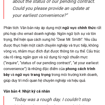
about the status of our pending contract.
Could you please provide an update at
your earliest convenience?”
Phân tích: Văn bản này áp dụng một
ngữ vực chính thức
rất
phù hợp cho email doanh nghiệp. Ngôn ngữ lịch sự và tôn
trọng, thể hiện qua cách xưng hô “Dear Mr. Smith”. Yêu cầu
được thực hiện một cách chuyên nghiệp và trực tiếp, không
vòng vo, nhằm mục đích đạt được thông tin cụ thể. Cấu trúc
câu rõ ràng, ngắn gọn và sử dụng từ ngữ chuẩn mực
(“inquire”, “status of our pending contract”, “at your earliest
convenience”) là những đặc điểm của
phong cách trình
bày
và
ngữ vực trang trọng
trong môi trường kinh doanh,
giúp duy trì mối quan hệ chuyên nghiệp và hiệu quả.
Văn bản 4: Nhật ký cá nhân
“Today was a rough day. I couldn’t stop