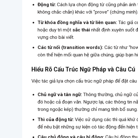
Động từ:
Cách lựa chọn động từ cũng phản ánh thái
không chắc chắn) khác với “prove” (chứng minh)
Từ khóa đồng nghĩa và từ liên quan:
Tác giả c
hoặc duy trì một
sắc thái
nhất định xuyên suốt đ
vựng cho bài viết.
Các từ nối (transition words):
Các từ như “howe
còn thể hiện mối quan hệ giữa chúng, giúp bạn h
Hiểu Rõ Cấu Trúc Ngữ Pháp và Câu Cú
Việc tác giả lựa chọn cấu trúc ngữ pháp để đặt câu 
Chủ ngữ và tân ngữ:
Thông thường, chủ ngữ của 
đó hoặc cả đoạn văn. Ngược lại, các thông tin 
trong ngoặc kép) thường chỉ mang tính bổ sung.
Thì của động từ:
Việc sử dụng các thì quá khứ đ
để nêu bật những sự kiện có tác động đến hiện tạ
Câu chủ động và câu bị động:
Câu bị động thư