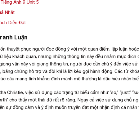
Tiếng Anh 9 Unit 5
uả Nhất
ách Diễn Đạt
Tranh Luận
ốn thuyết phục người đọc đồng ý với một quan điểm, lập luận hoặ
dữ liệu khách quan, nhưng những thông tin này đều nhằm mục đích
 giọng văn này với giọng thông tin, người đọc cần chú ý đến việc s
, bằng chứng hỗ trợ và đôi khi là lời kêu gọi hành động. Các từ khó
ấu trúc câu mang tính khẳng định mạnh mẽ thường là dấu hiệu nhận biế
a Christie, việc sử dụng các trạng từ biểu cảm như “so,” “just,” “su
worth” cho thấy một thái độ rất rõ ràng. Ngay cả việc sử dụng chủ n
ện sự đồng cảm và ý định muốn truyền đạt một nhận định cá nhân 