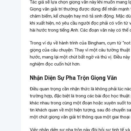
Tác giả sẽ lựa chọn giọng văn này khi muốn mang lạ
Giọng văn giải trí thường được dùng để nhấn mạnh 
châm biếm, kể chuyện hay mô tả sinh động. Mặc dù 
khi xuất hiện, nó yêu cầu người đọc phải có vốn từ 
hài hước trong tiếng Anh. Các đoạn văn này có thể c
Trong ví dụ về hành trình của Bingham, cụm từ “not 
giọng của câu chuyện. Thay vì một câu tường thuật k
hước, mang lại một chút bất ngờ và thú vị. Điều nà
nghiệm đọc cuốn hút hơn.
Nhận Diện Sự Pha Trộn Giọng Văn
Điều quan trọng cần nhận thức là không phải lúc nào
trường hợp, đặc biệt là trong các bài đọc học thuật
khác nhau trong cùng một đoạn hoặc xuyên suốt toàn
tin khách quan về một hiện tượng, sau đó chuyển sa
một chút giọng văn giải trí thông qua một giai thoạ
Việc nhận diện sự pha trộn này đòi hỏi sự tinh tế 