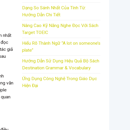
Dạng So Sánh Nhất Của Tính Từ:
Hướng Dẫn Chi Tiết
Nâng Cao Kỹ Năng Nghe Đọc Với Sách
Target TOEIC
n nhất
 đọc
Hiểu Rõ Thành Ngữ “A lot on someone’s
tác giả
plate”
sau
Hướng Dẫn Sử Dụng Hiệu Quả Bộ Sách
Destination Grammar & Vocabulary
nh
Ứng Dụng Công Nghệ Trong Giáo Dục
ọng văn
Hiện Đại
iple
n quan
 điều