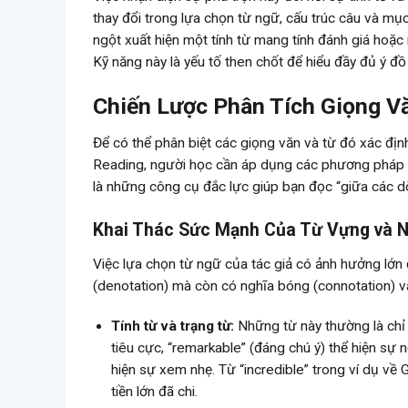
thay đổi trong lựa chọn từ ngữ, cấu trúc câu và mụ
ngột xuất hiện một tính từ mang tính đánh giá hoặc
Kỹ năng này là yếu tố then chốt để hiểu đầy đủ ý đồ
Chiến Lược Phân Tích Giọng Vă
Để có thể phân biệt các giọng văn và từ đó xác địn
Reading, người học cần áp dụng các phương pháp ph
là những công cụ đắc lực giúp bạn đọc “giữa các d
Khai Thác Sức Mạnh Của Từ Vựng và 
Việc lựa chọn từ ngữ của tác giả có ảnh hưởng lớn 
(denotation) mà còn có nghĩa bóng (connotation) và
Tính từ và trạng từ:
Những từ này thường là chỉ d
tiêu cực, “remarkable” (đáng chú ý) thể hiện sự 
hiện sự xem nhẹ. Từ “incredible” trong ví dụ về
tiền lớn đã chi.