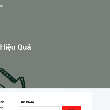
hệ
 Hiệu Quả
bạn
Tìm kiếm
ách