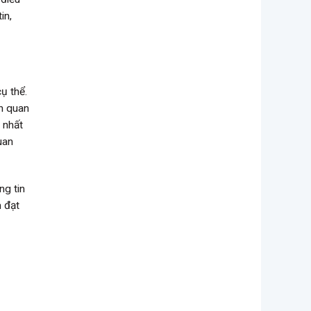
in,
ụ thể.
ẫn quan
 nhất
uan
ng tin
n đạt