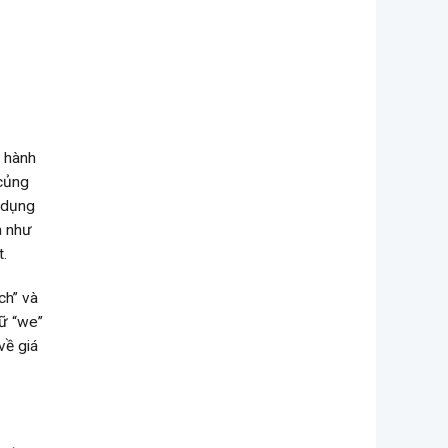
c hành
 củng
ử dụng
a như
t.
ch” và
gữ “we”
về giá