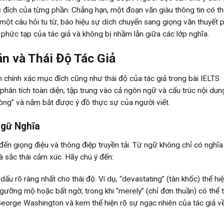
c đích của từng phần. Chẳng hạn, một đoạn văn giàu thông tin có th
 một câu hỏi tu từ, báo hiệu sự dịch chuyển sang giọng văn thuyết 
 phức tạp của tác giả và không bị nhầm lẫn giữa các lớp nghĩa.
n và Thái Độ Tác Giả
h chính xác mục đích cũng như thái độ của tác giả trong bài IELTS
ân tích toàn diện, tập trung vào cả ngôn ngữ và cấu trúc nội dun
òng” và nắm bắt được ý đồ thực sự của người viết.
Ngữ Nghĩa
đến giọng điệu và thông điệp truyền tải. Từ ngữ không chỉ có nghĩ
 sắc thái cảm xúc. Hãy chú ý đến:
ấu rõ ràng nhất cho thái độ. Ví dụ, “devastating” (tàn khốc) thể hi
ngưỡng mộ hoặc bất ngờ, trong khi “merely” (chỉ đơn thuần) có thể 
 George Washington và kem thể hiện rõ sự ngạc nhiên của tác giả v