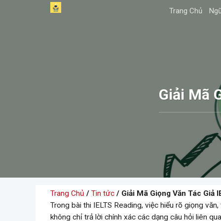
Skip
Trang Chủ
Ngữ
to
content
Giải Mã 
Trang Chủ
/
Tin tức
/ Giải Mã Giọng Văn Tác Giả 
Trong bài thi IELTS Reading, việc hiểu rõ giọng văn,
không chỉ trả lời chính xác các dạng câu hỏi liên q