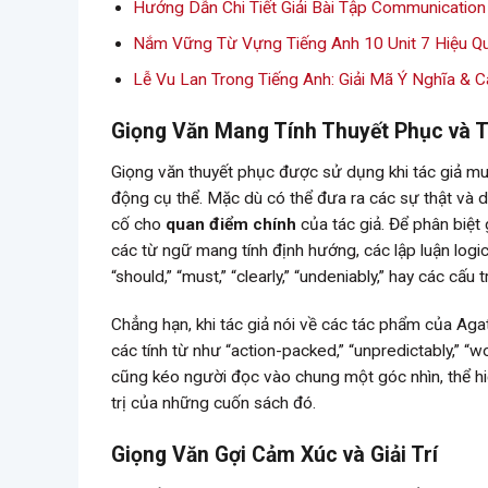
Hướng Dẫn Chi Tiết Giải Bài Tập Communication 
Nắm Vững Từ Vựng Tiếng Anh 10 Unit 7 Hiệu Q
Lễ Vu Lan Trong Tiếng Anh: Giải Mã Ý Nghĩa & C
Giọng Văn Mang Tính Thuyết Phục và 
Giọng văn thuyết phục được sử dụng khi tác giả mu
động cụ thể. Mặc dù có thể đưa ra các sự thật và 
cố cho
quan điểm chính
của tác giả. Để phân biệt
các từ ngữ mang tính định hướng, các lập luận logic
“should,” “must,” “clearly,” “undeniably,” hay các c
Chẳng hạn, khi tác giả nói về các tác phẩm của Agath
các tính từ như “action-packed,” “unpredictably,” “
cũng kéo người đọc vào chung một góc nhìn, thể hi
trị của những cuốn sách đó.
Giọng Văn Gợi Cảm Xúc và Giải Trí