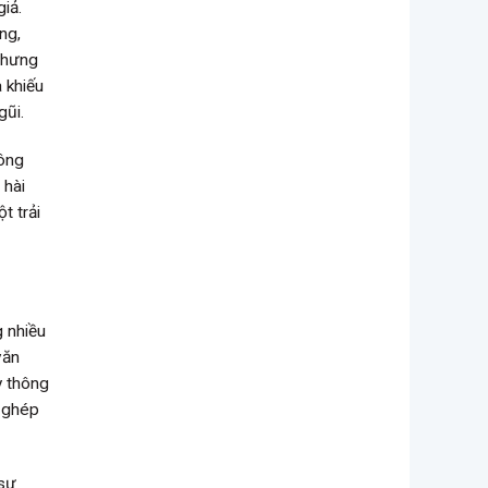
iả.
ng,
 nhưng
 khiếu
gũi.
tông
 hài
t trải
g nhiều
văn
y thông
g ghép
 sự