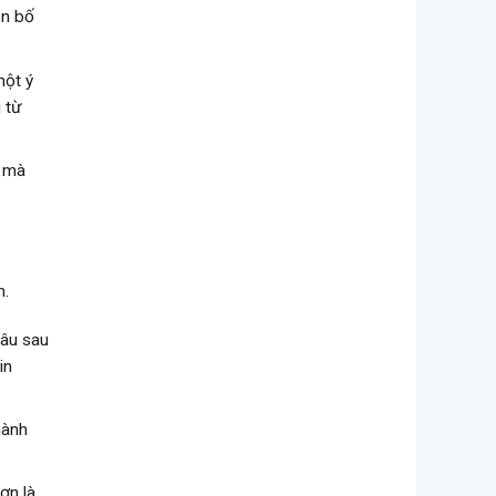
ên bố
một ý
 từ
ý mà
m.
câu sau
in
hành
ơn là