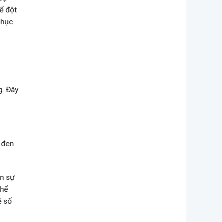
ể đột
phục.
g. Đây
a đen
ện sự
thể
ề số