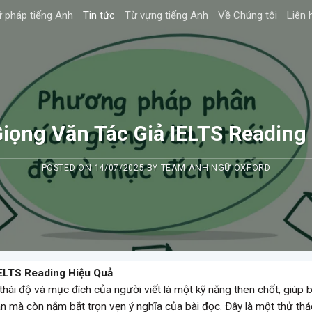
 pháp tiếng Anh
Tin tức
Từ vựng tiếng Anh
Về Chúng tôi
Liên 
Giọng Văn Tác Giả IELTS Reading
POSTED ON
14/07/2025
BY
TEAM ANH NGỮ OXFORD
IELTS Reading Hiệu Quả
 thái độ và mục đích của người viết là một kỹ năng then chốt, giúp 
uan mà còn nắm bắt trọn vẹn ý nghĩa của bài đọc. Đây là một thử th