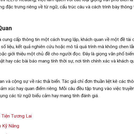
 đặc trưng riêng về từ ngữ, cấu trúc câu và cách trình bày thông t
 Quan
à cung cấp thông tin một cách trung lập, khách quan về một đề tài c
 số liệu, kết quả nghiên cứu hoặc mô tả quá trình mà không chen l
hoặc giới thiệu một chủ đề cho người đọc. Đây là giọng văn phổ biến
t hay các bài báo mang tính thời sự, nơi tính chính xác và khách q
và cộng sự về rác thải biển. Tác giả chỉ đơn thuần liệt kê các thô
ảm xúc hay quan điểm riêng. Mỗi câu đều tập trung vào việc truyề
dụng các từ ngữ biểu cảm hay mang tính đánh giá.
 Tiện Tương Lai
ện Kỹ Năng