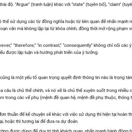
 độ. “Argue” (tranh luận) khác với “state” (tuyên bố), “claim” (tuy
.
ó thể sử dụng các từ đồng nghĩa hoặc từ liên quan để nhấn mạnh 
oạn văn mà không lặp lại từ khóa chính, đồng thời mở rộng phạm vi
ver,” “therefore,” “in contrast,” “consequently” không chỉ nối các 
iểu được lập luận và hướng phát triển của ý tưởng.
cũng là một yếu tố quan trọng quyết định thông tin nào là trọng tâ
câu là chủ thể chính, và nó sẽ là chủ thể xuyên suốt trong nhiều 
nằm trong các vế phụ (mệnh đề quan hệ, mệnh đề phụ thuộc, thông t
ơn thuần để kể chuyện sẽ khác với việc sử dụng thì hiện tại hoàn t
i, hoặc thì tương lai để đưa ra dự đoán.
ờng được dùng để duy trì tính khách quan, nhấn mạnh hành động h