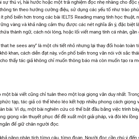
i sự thú vị, hài hước hoặc một trải nghiệm đọc nhẹ nhàng cho độc g
thông tin theo hướng cường điệu, sử dụng các yếu tố như trào phú
ít phổ biến hơn trong các bài IELTS Reading mang tính học thuật,
vững vàng và khả năng cảm thụ được các nét nghĩa ẩn ý, đặc biệt là
hứa thành ngữ, cách nói lóng, hoặc lối viết mang tính cá nhân, gần 
that he sees any” là một chi tiết nhỏ nhưng lại thay đổi hoàn toàn 
hô khan, cách diễn đạt này, vốn phổ biến trong văn nói với sắc thái
y cho thấy tác giả không chỉ muốn thông báo mà còn muốn tạo ra mộ
 một bài viết cũng chỉ tuân theo một loại giọng văn duy nhất. Tron
 phức tạp, tác giả có thể khéo léo kết hợp nhiều phong cách giọng 
 bài. Ví dụ, một bài nghiên cứu có thể bắt đầu bằng việc trình bà
ng giọng văn thuyết phục để đề xuất một giải pháp, và đôi khi lồn
i ngắn để giữ chân người đọc.
và khả năng phân tích từng câu, từng đoạn. Người đọc cần chú ý đến