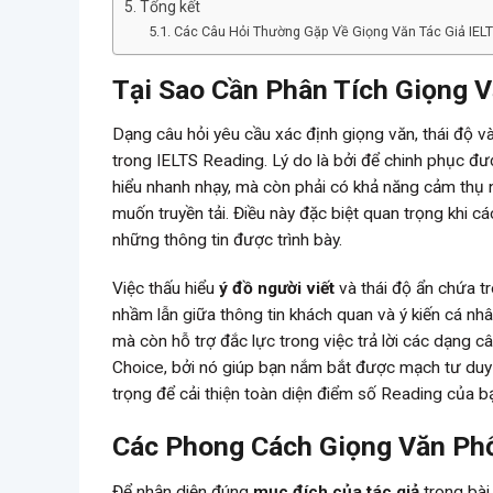
Tổng kết
Các Câu Hỏi Thường Gặp Về Giọng Văn Tác Giả IEL
Tại Sao Cần Phân Tích Giọng 
Dạng câu hỏi yêu cầu xác định giọng văn, thái độ 
trong IELTS Reading. Lý do là bởi để chinh phục đ
hiểu nhanh nhạy, mà còn phải có khả năng cảm thụ 
muốn truyền tải. Điều này đặc biệt quan trọng khi 
những thông tin được trình bày.
Việc thấu hiểu
ý đồ người viết
và thái độ ẩn chứa t
nhầm lẫn giữa thông tin khách quan và ý kiến cá nh
mà còn hỗ trợ đắc lực trong việc trả lời các dạng 
Choice, bởi nó giúp bạn nắm bắt được mạch tư duy 
trọng để cải thiện toàn diện điểm số Reading của b
Các Phong Cách Giọng Văn Phổ
Để nhận diện đúng
mục đích của tác giả
trong bài 