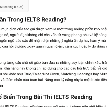
TS Reading (FAQs)
Văn Trong IELTS Reading?
và mục đích của tác giả được xem là một trong những phần khó nhằ
ược nó, người đọc không chỉ cần vốn từ vựng phong phú và kỹ năng
ngôn ngữ sâu sắc để nhận diện những ý nghĩa ẩn dụ hay hàm ý mà 
các câu hỏi thường xoay quanh quan điểm, cảm xúc hoặc lý do đằng 
rong từng câu chữ sẽ giúp bạn đưa ra những suy luận chính xác, trá
ân. Khả năng này không chỉ áp dụng cho các câu hỏi trực tiếp về gi
câu hỏi khác như True/False/Not Given, Matching Headings hay Mult
và điểm nhấn của toàn bài. Nâng cao kỹ năng này là một bước tiế
ạn.
 Biến Trong Bài Thi IELTS Reading
thi IELTS Reading, việc làm quen với các loại giọng văn phổ biến là