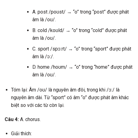
A. post /poʊst/ → “o” trong “post” được phát
âm là /oʊ/.
B. cold /koʊld/ → “o” trong “cold” được phát
âm là /oʊ/.
C. sport /spɔːrt/ → “o” trong “sport” được phát
âm là /ɔː/.
D. home /hoʊm/ → “o” trong “home” được phát
âm là /oʊ/.
Tóm lại: Âm /oʊ/ là nguyên âm đôi, trong khi /ɔː/ là
nguyên âm dài. Từ “sport” có âm “o” được phát âm khác
biệt so với các từ còn lại.
Câu 4:
A. chorus.
Giải thích: