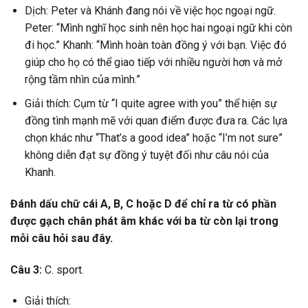
Dịch: Peter và Khánh đang nói về việc học ngoại ngữ.
Peter: “Mình nghĩ học sinh nên học hai ngoại ngữ khi còn
đi học.” Khanh: “Mình hoàn toàn đồng ý với bạn. Việc đó
giúp cho họ có thể giao tiếp với nhiều người hơn và mở
rộng tầm nhìn của mình.”
Giải thích: Cụm từ “I quite agree with you” thể hiện sự
đồng tình mạnh mẽ với quan điểm được đưa ra. Các lựa
chọn khác như “That’s a good idea” hoặc “I’m not sure”
không diễn đạt sự đồng ý tuyệt đối như câu nói của
Khanh.
Đánh dấu chữ cái A, B, C hoặc D để chỉ ra từ có phần
được gạch chân phát âm khác với ba từ còn lại trong
mỗi câu hỏi sau đây.
Câu 3:
C. sport.
Giải thích: