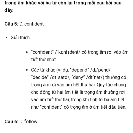
trọng âm khác với ba từ còn lại trong mỗi câu hỏi sau
đây.
Câu 5:
D. confident.
Giải thích:
“confident” /ˈkɒnfɪdənt/ có trọng âm rơi vào âm
tiết thứ nhất.
Các từ khác (ví dụ: “depend” /dɪˈpend/,
“decide” /dɪˈsaɪd/, “deny” /dɪˈnaɪ/) thường có
trọng âm rơi vào âm tiết thứ hai. Quy tắc chung
cho động từ hai âm tiết là trọng âm thường rơi
vào âm tiết thứ hai, trong khi tính từ ba âm tiết
như “confident” có trọng âm ở âm tiết đầu tiên.
Câu 6:
D. follow.