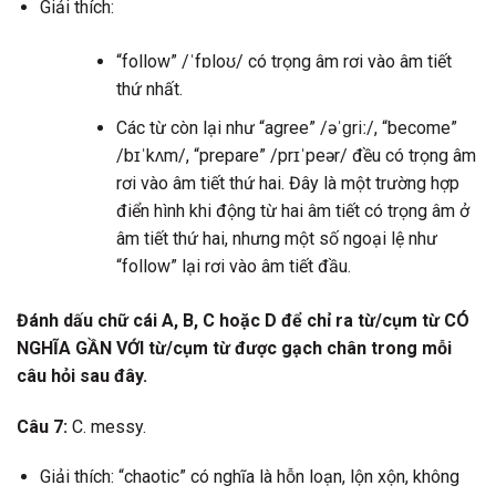
Giải thích:
“follow” /ˈfɒloʊ/ có trọng âm rơi vào âm tiết
thứ nhất.
Các từ còn lại như “agree” /əˈɡriː/, “become”
/bɪˈkʌm/, “prepare” /prɪˈpeər/ đều có trọng âm
rơi vào âm tiết thứ hai. Đây là một trường hợp
điển hình khi động từ hai âm tiết có trọng âm ở
âm tiết thứ hai, nhưng một số ngoại lệ như
“follow” lại rơi vào âm tiết đầu.
Đánh dấu chữ cái A, B, C hoặc D để chỉ ra từ/cụm từ CÓ
NGHĨA GẦN VỚI từ/cụm từ được gạch chân trong mỗi
câu hỏi sau đây.
Câu 7:
C. messy.
Giải thích: “chaotic” có nghĩa là hỗn loạn, lộn xộn, không