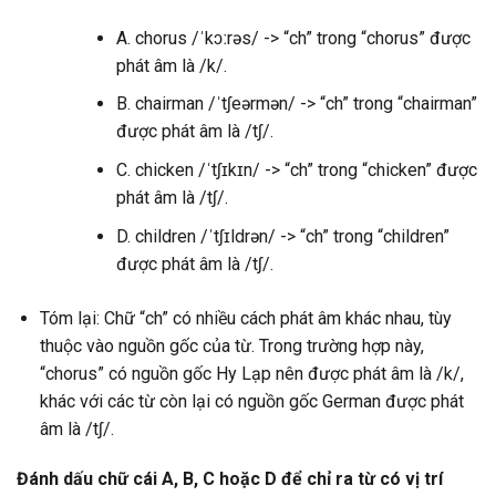
A. chorus /ˈkɔːrəs/ -> “ch” trong “chorus” được
phát âm là /k/.
B. chairman /ˈtʃeərmən/ -> “ch” trong “chairman”
được phát âm là /tʃ/.
C. chicken /ˈtʃɪkɪn/ -> “ch” trong “chicken” được
phát âm là /tʃ/.
D. children /ˈtʃɪldrən/ -> “ch” trong “children”
được phát âm là /tʃ/.
Tóm lại: Chữ “ch” có nhiều cách phát âm khác nhau, tùy
thuộc vào nguồn gốc của từ. Trong trường hợp này,
“chorus” có nguồn gốc Hy Lạp nên được phát âm là /k/,
khác với các từ còn lại có nguồn gốc German được phát
âm là /tʃ/.
Đánh dấu chữ cái A, B, C hoặc D để chỉ ra từ có vị trí