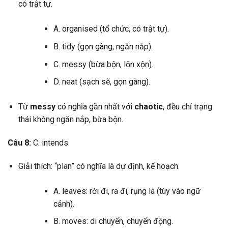
có trật tự.
A. organised (tổ chức, có trật tự).
B. tidy (gọn gàng, ngăn nắp).
C. messy (bừa bộn, lộn xộn).
D. neat (sạch sẽ, gọn gàng).
Từ
messy
có nghĩa gần nhất với
chaotic
, đều chỉ trạng
thái không ngăn nắp, bừa bộn.
Câu 8:
C. intends.
Giải thích: “plan” có nghĩa là dự định, kế hoạch.
A. leaves: rời đi, ra đi, rụng lá (tùy vào ngữ
cảnh).
B. moves: di chuyển, chuyển động.