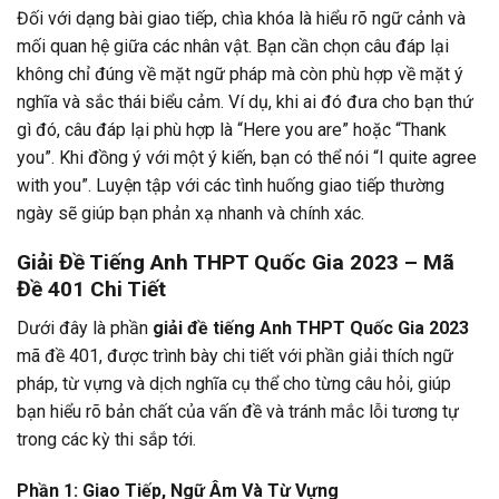
Đối với dạng bài giao tiếp, chìa khóa là hiểu rõ ngữ cảnh và
mối quan hệ giữa các nhân vật. Bạn cần chọn câu đáp lại
không chỉ đúng về mặt ngữ pháp mà còn phù hợp về mặt ý
nghĩa và sắc thái biểu cảm. Ví dụ, khi ai đó đưa cho bạn thứ
gì đó, câu đáp lại phù hợp là “Here you are” hoặc “Thank
you”. Khi đồng ý với một ý kiến, bạn có thể nói “I quite agree
with you”. Luyện tập với các tình huống giao tiếp thường
ngày sẽ giúp bạn phản xạ nhanh và chính xác.
Giải Đề Tiếng Anh THPT Quốc Gia 2023 – Mã
Đề 401 Chi Tiết
Dưới đây là phần
giải đề tiếng Anh THPT Quốc Gia 2023
mã đề 401, được trình bày chi tiết với phần giải thích ngữ
pháp, từ vựng và dịch nghĩa cụ thể cho từng câu hỏi, giúp
bạn hiểu rõ bản chất của vấn đề và tránh mắc lỗi tương tự
trong các kỳ thi sắp tới.
Phần 1: Giao Tiếp, Ngữ Âm Và Từ Vựng