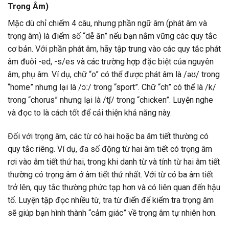
Trọng Âm)
Mặc dù chỉ chiếm 4 câu, nhưng phần ngữ âm (phát âm và
trọng âm) là điểm số “dễ ăn” nếu bạn nắm vững các quy tắc
cơ bản. Với phần phát âm, hãy tập trung vào các quy tắc phát
âm đuôi -ed, -s/es và các trường hợp đặc biệt của nguyên
âm, phụ âm. Ví dụ, chữ “o” có thể được phát âm là /əʊ/ trong
“home” nhưng lại là /ɔː/ trong “sport”. Chữ “ch” có thể là /k/
trong “chorus” nhưng lại là /tʃ/ trong “chicken”. Luyện nghe
và đọc to là cách tốt để cải thiện khả năng này.
Đối với trọng âm, các từ có hai hoặc ba âm tiết thường có
quy tắc riêng. Ví dụ, đa số động từ hai âm tiết có trọng âm
rơi vào âm tiết thứ hai, trong khi danh từ và tính từ hai âm tiết
thường có trọng âm ở âm tiết thứ nhất. Với từ có ba âm tiết
trở lên, quy tắc thường phức tạp hơn và có liên quan đến hậu
tố. Luyện tập đọc nhiều từ, tra từ điển để kiểm tra trọng âm
sẽ giúp bạn hình thành “cảm giác” về trọng âm tự nhiên hơn.