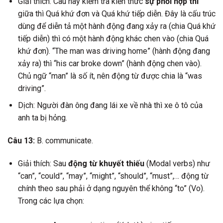
Giải thích: Câu này kiểm tra kiến thức
sự phối hợp thì
giữa thì Quá khứ đơn và Quá khứ tiếp diễn. Đây là cấu trúc
dùng để diễn tả một hành động đang xảy ra (chia Quá khứ
tiếp diễn) thì có một hành động khác chen vào (chia Quá
khứ đơn). “The man was driving home” (hành động đang
xảy ra) thì “his car broke down” (hành động chen vào).
Chủ ngữ “man” là số ít, nên động từ được chia là “was
driving”.
Dịch: Người đàn ông đang lái xe về nhà thì xe ô tô của
anh ta bị hỏng.
Câu 13:
B. communicate.
Giải thích: Sau
động từ khuyết thiếu
(Modal verbs) như
“can”, “could”, “may”, “might”, “should”, “must”,… động từ
chính theo sau phải ở dạng nguyên thể không “to” (Vo).
Trong các lựa chọn: