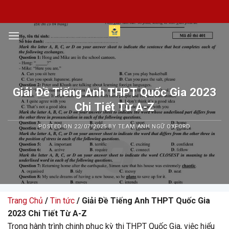
Skip
to
content
Giải Đề Tiếng Anh THPT Quốc Gia 2023
Chi Tiết Từ A-Z
POSTED ON
22/07/2025
BY
TEAM ANH NGỮ OXFORD
Trang Chủ
/
Tin tức
/ Giải Đề Tiếng Anh THPT Quốc Gia
2023 Chi Tiết Từ A-Z
Trong hành trình chinh phục kỳ thi THPT Quốc Gia, việc hiểu