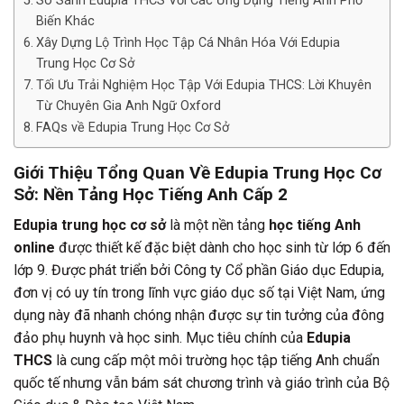
So Sánh Edupia THCS Với Các Ứng Dụng Tiếng Anh Phổ
Biến Khác
Xây Dựng Lộ Trình Học Tập Cá Nhân Hóa Với Edupia
Trung Học Cơ Sở
Tối Ưu Trải Nghiệm Học Tập Với Edupia THCS: Lời Khuyên
Từ Chuyên Gia Anh Ngữ Oxford
FAQs về Edupia Trung Học Cơ Sở
Giới Thiệu Tổng Quan Về Edupia Trung Học Cơ
Sở: Nền Tảng Học Tiếng Anh Cấp 2
Edupia trung học cơ sở
là một nền tảng
học tiếng Anh
online
được thiết kế đặc biệt dành cho học sinh từ lớp 6 đến
lớp 9. Được phát triển bởi Công ty Cổ phần Giáo dục Edupia,
đơn vị có uy tín trong lĩnh vực giáo dục số tại Việt Nam, ứng
dụng này đã nhanh chóng nhận được sự tin tưởng của đông
đảo phụ huynh và học sinh. Mục tiêu chính của
Edupia
THCS
là cung cấp một môi trường học tập tiếng Anh chuẩn
quốc tế nhưng vẫn bám sát chương trình và giáo trình của Bộ