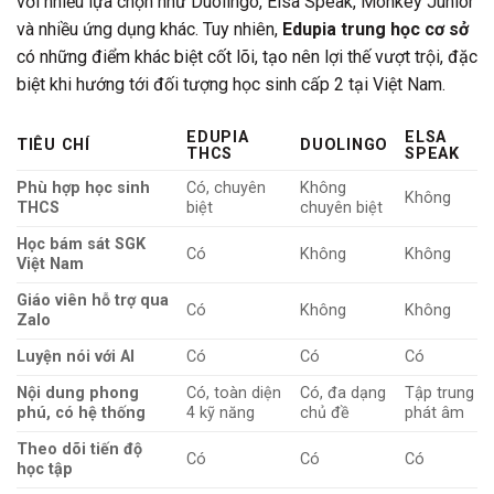
với nhiều lựa chọn như Duolingo, Elsa Speak, Monkey Junior
và nhiều ứng dụng khác. Tuy nhiên,
Edupia trung học cơ sở
có những điểm khác biệt cốt lõi, tạo nên lợi thế vượt trội, đặc
biệt khi hướng tới đối tượng học sinh cấp 2 tại Việt Nam.
EDUPIA
ELSA
TIÊU CHÍ
DUOLINGO
THCS
SPEAK
Phù hợp học sinh
Có, chuyên
Không
Không
THCS
biệt
chuyên biệt
Học bám sát SGK
Có
Không
Không
Việt Nam
Giáo viên hỗ trợ qua
Có
Không
Không
Zalo
Luyện nói với AI
Có
Có
Có
Nội dung phong
Có, toàn diện
Có, đa dạng
Tập trung
phú, có hệ thống
4 kỹ năng
chủ đề
phát âm
Theo dõi tiến độ
Có
Có
Có
học tập