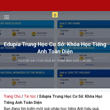
Skip
to
content
Edupia Trung Học Cơ Sở: Khóa Học Tiếng
Anh Toàn Diện
POSTED ON
17/07/2025
BY
TEAM ANH NGỮ OXFORD
Trang Chủ
/
Tin tức
/ Edupia Trung Học Cơ Sở: Khóa Học
Tiếng Anh Toàn Diện
Bạn đang tìm kiếm một giải pháp học tiếng Anh hiệu quả,