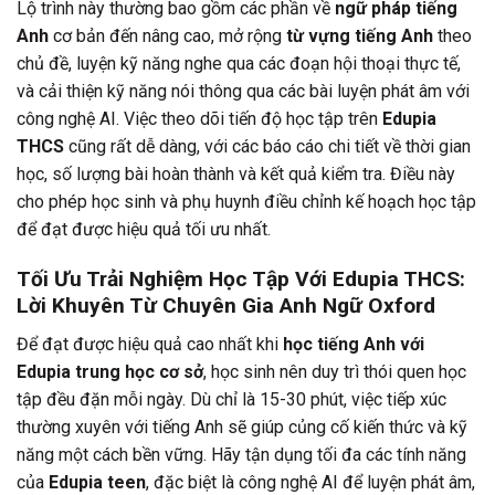
Lộ trình này thường bao gồm các phần về
ngữ pháp tiếng
Anh
cơ bản đến nâng cao, mở rộng
từ vựng tiếng Anh
theo
chủ đề, luyện kỹ năng nghe qua các đoạn hội thoại thực tế,
và cải thiện kỹ năng nói thông qua các bài luyện phát âm với
công nghệ AI. Việc theo dõi tiến độ học tập trên
Edupia
THCS
cũng rất dễ dàng, với các báo cáo chi tiết về thời gian
học, số lượng bài hoàn thành và kết quả kiểm tra. Điều này
cho phép học sinh và phụ huynh điều chỉnh kế hoạch học tập
để đạt được hiệu quả tối ưu nhất.
Tối Ưu Trải Nghiệm Học Tập Với Edupia THCS:
Lời Khuyên Từ Chuyên Gia Anh Ngữ Oxford
Để đạt được hiệu quả cao nhất khi
học tiếng Anh với
Edupia trung học cơ sở
, học sinh nên duy trì thói quen học
tập đều đặn mỗi ngày. Dù chỉ là 15-30 phút, việc tiếp xúc
thường xuyên với tiếng Anh sẽ giúp củng cố kiến thức và kỹ
năng một cách bền vững. Hãy tận dụng tối đa các tính năng
của
Edupia teen
, đặc biệt là công nghệ AI để luyện phát âm,