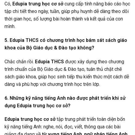
Có,
Edupia trung học cơ sở
cung cấp tính năng báo cáo học
tập chi tiết theo ngày, tuần, giúp phụ huynh dễ dàng theo dõi
thời gian học, số lượng bài hoàn thành và kết quả của con
mình.
5. Edupia THCS có chương trình học bám sát sách giáo
khoa của Bộ Giáo dục & Đào tạo không?
Chắc chắn rồi.
Edupia THCS
được xây dựng theo chương
trình chuẩn của Bộ Giáo dục & Đào tạo, tuân thủ chặt chẽ
sách giáo khoa, giúp học sinh tiếp thu kiến thức một cách dễ
dàng và phù hợp với chương trình học trên lớp.
6. Những kỹ năng tiếng Anh nào được phát triển khi sử
dụng Edupia trung học cơ sở?
Edupia trung học cơ sở
tập trung phát triển toàn diện bốn
kỹ năng tiếng Anh: nghe, nói, đọc, viết, thông qua các bài
giảng đa dạng về
từ vựng tiếng Anh
,
ngữ pháp tiếng Anh
,