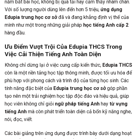
nắm bắt bài học, không bị quá tải hay cảm thấy nhàm chán.
Với số lượng người dùng lên đến hơn 5 triệu,
ứng dụng
Edupia trung học cơ sở
đã và đang khẳng định vị thế của
mình như một trong những giải pháp
học tiếng Anh cấp 2
hàng đầu.
Ưu Điểm Vượt Trội Của Edupia THCS Trong
Việc Cải Thiện Tiếng Anh Toàn Diện
Không chỉ dừng lại ở việc cung cấp kiến thức,
Edupia THCS
còn là một nền tảng học tập thông minh, được tối ưu hóa để
phù hợp với phong cách và trình độ của từng học sinh. Các
tính năng đặc biệt của
Edupia trung học cơ sở
góp phần
tạo nên một trải nghiệm học tập độc đáo và hiệu quả, giúp
học viên không chỉ giỏi
ngữ pháp tiếng Anh
hay
từ vựng
tiếng Anh
mà còn phát triển toàn diện cả bốn kỹ năng nghe,
nói, đọc, viết.
Các bài giảng trên ứng dụng được trình bày dưới dạng hoạt