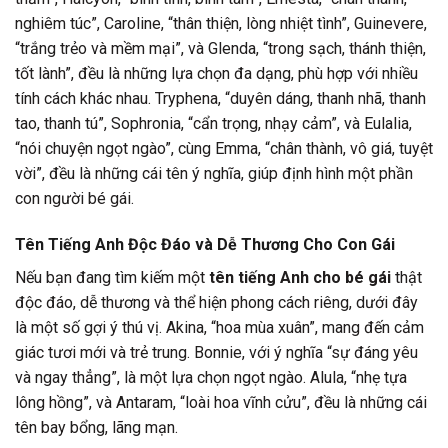
nghiêm túc”, Caroline, “thân thiện, lòng nhiệt tình”, Guinevere,
“trắng trẻo và mềm mại”, và Glenda, “trong sạch, thánh thiện,
tốt lành”, đều là những lựa chọn đa dạng, phù hợp với nhiều
tính cách khác nhau. Tryphena, “duyên dáng, thanh nhã, thanh
tao, thanh tú”, Sophronia, “cẩn trọng, nhạy cảm”, và Eulalia,
“nói chuyện ngọt ngào”, cùng Emma, “chân thành, vô giá, tuyệt
vời”, đều là những cái tên ý nghĩa, giúp định hình một phần
con người bé gái.
Tên Tiếng Anh Độc Đáo và Dễ Thương Cho Con Gái
Nếu bạn đang tìm kiếm một
tên tiếng Anh cho bé gái
thật
độc đáo, dễ thương và thể hiện phong cách riêng, dưới đây
là một số gợi ý thú vị. Akina, “hoa mùa xuân”, mang đến cảm
giác tươi mới và trẻ trung. Bonnie, với ý nghĩa “sự đáng yêu
và ngay thẳng”, là một lựa chọn ngọt ngào. Alula, “nhẹ tựa
lông hồng”, và Antaram, “loài hoa vĩnh cửu”, đều là những cái
tên bay bổng, lãng mạn.