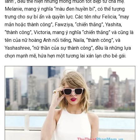
lành”, đều thể hiện những mong muốn tốt đẹp từ cha mẹ.
Melanie, mang ý nghĩa “màu đen huyền bí”, có thể tượng
trưng cho sự bí ẩn và quyền lực. Các tên như Felicia, “may
mắn hoặc thành công”, Fawziya, “chiến thắng”, Yashita,
“thành công”, Victoria, mang ý nghĩa “chiến thắng” và cũng là
tên của nữ hoàng Anh nổi tiếng, Naila, “thành công”, và
Yashashree, “nữ thần của sự thành công”, đều là những lựa
chọn mạnh mẽ, hứa hẹn một tương lai xán lạn cho bé gái.