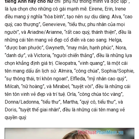
tiếng Anh hay cho nữ
chỉ “phụ nữ thông minh và độc lập”,
là lựa chọn cho những cô gái mạnh mẽ. Eirene, Erin, Irene
đều mang ý nghĩa “hòa bình”, tạo nên sự dịu dàng. Alva, “cao
quý, cao thượng”, Genevieve, “tiểu thư, phu nhân của mọi
người”, và Ariadne/Arianne, “rất cao quý, thánh thiện”, đều là
những cái tên mang vẻ đẹp cổ điển và cao sang. Helga,
“được ban phước”, Gwyneth, “may mắn, hạnh phúc”, Nora,
“danh dự”, và Victoria, “người chiến thắng”, đều là những lựa
chọn khẳng định giá trị. Cleopatra, “vinh quang”, là một cái
tên mang dấu ấn lịch sử. Almira, “công chúa”, Sophia/Sophie,
“sự thông thái, trí khôn ngoan”, Elfleda, “mỹ nhân cao quý”,
Milcah, “nữ hoàng”, và Mirabel, “tuyệt vời”, đều là những cái
tên tôn vinh vẻ đẹp và trí tuệ. Orla, “công chúa tóc vàng”,
Donna/Ladonna, “tiểu thư”, Martha, “quý cô, tiểu thư”, và
Doris, “tuyệt thế giai nhân”, đều là những cái tên mang vẻ
quyền quý.