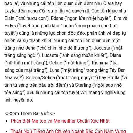
bao la”, và những cái tên liên quan đến đêm như Ciara hay
Layla, đều mang đến sự bí ẩn và quyến rũ. Các tên khác như
Elain (“chú hươu con”), Edana (“ngọn lửa nhiệt huyết”), Eira và
Eirlys (“tuyết trắng tinh khôi” hoặc “mong manh như hạt
tuyết”) cũng là những lựa chọn độc đáo, phản ánh vẻ đẹp tự
nhiên và sự thanh khiết. Những cái tên liên quan đến mặt
trăng như Jena (“chú chim nhỏ dễ thương”), Jocasta (“mặt
trăng sáng ngời”), Lucasta (“ánh sáng thuần khiết”), Diana
(“nữ thần mặt trăng”), Celine (“mặt trăng”), Rishima (“tia
sáng của mặt trăng”), Luna (“mặt trăng” trong tiếng Tây Ban
Nha và Ý), Selena/Selina (“mặt trăng, nguyệt”) hay Stella (“vì
tinh tú sáng trên bầu trời đêm”) và Sterling (“ngôi sao nhỏ
tỏa sáng”) đều là những cái tên tuyệt vời, mang ý nghĩa lung
linh, huyền ảo.
<>Xem Thêm Bài Viết:<>
Phân Biệt Me too và Me neither Chuẩn Xác Nhất
Thuật Ngữ Tiếng Anh Chuyên Ngành Bếp Cần Nắm Vững