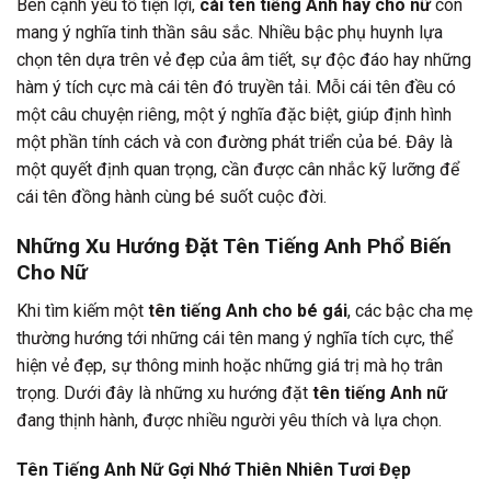
Bên cạnh yếu tố tiện lợi,
cái tên tiếng Anh hay cho nữ
còn
mang ý nghĩa tinh thần sâu sắc. Nhiều bậc phụ huynh lựa
chọn tên dựa trên vẻ đẹp của âm tiết, sự độc đáo hay những
hàm ý tích cực mà cái tên đó truyền tải. Mỗi cái tên đều có
một câu chuyện riêng, một ý nghĩa đặc biệt, giúp định hình
một phần tính cách và con đường phát triển của bé. Đây là
một quyết định quan trọng, cần được cân nhắc kỹ lưỡng để
cái tên đồng hành cùng bé suốt cuộc đời.
Những Xu Hướng Đặt Tên Tiếng Anh Phổ Biến
Cho Nữ
Khi tìm kiếm một
tên tiếng Anh cho bé gái
, các bậc cha mẹ
thường hướng tới những cái tên mang ý nghĩa tích cực, thể
hiện vẻ đẹp, sự thông minh hoặc những giá trị mà họ trân
trọng. Dưới đây là những xu hướng đặt
tên tiếng Anh nữ
đang thịnh hành, được nhiều người yêu thích và lựa chọn.
Tên Tiếng Anh Nữ Gợi Nhớ Thiên Nhiên Tươi Đẹp