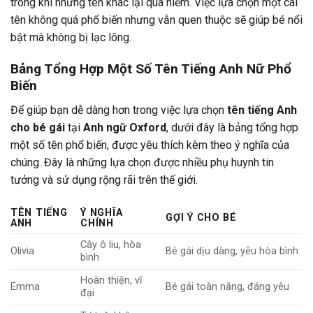
trong khi những tên khác lại quá hiếm. Việc lựa chọn một cái
tên không quá phổ biến nhưng vẫn quen thuộc sẽ giúp bé nổi
bật mà không bị lạc lõng.
Bảng Tổng Hợp Một Số Tên Tiếng Anh Nữ Phổ
Biến
Để giúp bạn dễ dàng hơn trong việc lựa chọn
tên tiếng Anh
cho bé gái
tại
Anh ngữ Oxford
, dưới đây là bảng tổng hợp
một số tên phổ biến, được yêu thích kèm theo ý nghĩa của
chúng. Đây là những lựa chọn được nhiều phụ huynh tin
tưởng và sử dụng rộng rãi trên thế giới.
TÊN TIẾNG
Ý NGHĨA
GỢI Ý CHO BÉ
ANH
CHÍNH
Cây ô liu, hòa
Olivia
Bé gái dịu dàng, yêu hòa bình
bình
Hoàn thiện, vĩ
Emma
Bé gái toàn năng, đáng yêu
đại