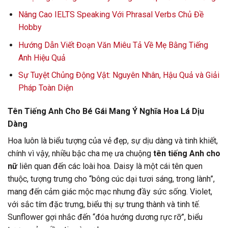
Nâng Cao IELTS Speaking Với Phrasal Verbs Chủ Đề
Hobby
Hướng Dẫn Viết Đoạn Văn Miêu Tả Về Mẹ Bằng Tiếng
Anh Hiệu Quả
Sự Tuyệt Chủng Động Vật: Nguyên Nhân, Hậu Quả và Giải
Pháp Toàn Diện
Tên Tiếng Anh Cho Bé Gái Mang Ý Nghĩa Hoa Lá Dịu
Dàng
Hoa luôn là biểu tượng của vẻ đẹp, sự dịu dàng và tinh khiết,
chính vì vậy, nhiều bậc cha mẹ ưa chuộng
tên tiếng Anh cho
nữ
liên quan đến các loài hoa. Daisy là một cái tên quen
thuộc, tượng trưng cho “bông cúc dại tươi sáng, trong lành”,
mang đến cảm giác mộc mạc nhưng đầy sức sống. Violet,
với sắc tím đặc trưng, biểu thị sự trung thành và tinh tế.
Sunflower gợi nhắc đến “đóa hướng dương rực rỡ”, biểu