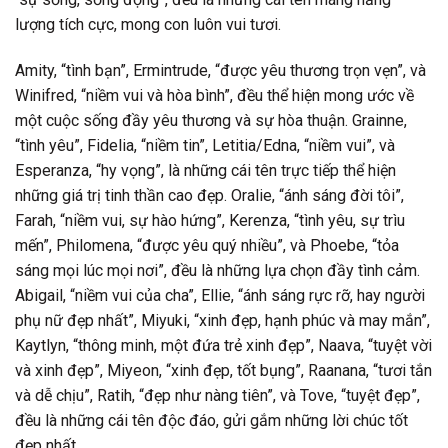
lượng tích cực, mong con luôn vui tươi.
Amity, “tình bạn”, Ermintrude, “được yêu thương trọn vẹn”, và
Winifred, “niềm vui và hòa bình”, đều thể hiện mong ước về
một cuộc sống đầy yêu thương và sự hòa thuận. Grainne,
“tình yêu”, Fidelia, “niềm tin”, Letitia/Edna, “niềm vui”, và
Esperanza, “hy vọng”, là những cái tên trực tiếp thể hiện
những giá trị tinh thần cao đẹp. Oralie, “ánh sáng đời tôi”,
Farah, “niềm vui, sự hào hứng”, Kerenza, “tình yêu, sự trìu
mến”, Philomena, “được yêu quý nhiều”, và Phoebe, “tỏa
sáng mọi lúc mọi nơi”, đều là những lựa chọn đầy tình cảm.
Abigail, “niềm vui của cha”, Ellie, “ánh sáng rực rỡ, hay người
phụ nữ đẹp nhất”, Miyuki, “xinh đẹp, hạnh phúc và may mắn”,
Kaytlyn, “thông minh, một đứa trẻ xinh đẹp”, Naava, “tuyệt vời
và xinh đẹp”, Miyeon, “xinh đẹp, tốt bụng”, Raanana, “tươi tắn
và dễ chịu”, Ratih, “đẹp như nàng tiên”, và Tove, “tuyệt đẹp”,
đều là những cái tên độc đáo, gửi gắm những lời chúc tốt
đẹp nhất.