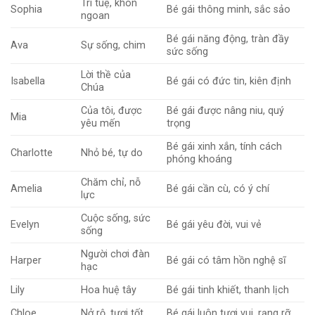
Trí tuệ, khôn
Sophia
Bé gái thông minh, sắc sảo
ngoan
Bé gái năng động, tràn đầy
Ava
Sự sống, chim
sức sống
Lời thề của
Isabella
Bé gái có đức tin, kiên định
Chúa
Của tôi, được
Bé gái được nâng niu, quý
Mia
yêu mến
trọng
Bé gái xinh xắn, tính cách
Charlotte
Nhỏ bé, tự do
phóng khoáng
Chăm chỉ, nỗ
Amelia
Bé gái cần cù, có ý chí
lực
Cuộc sống, sức
Evelyn
Bé gái yêu đời, vui vẻ
sống
Người chơi đàn
Harper
Bé gái có tâm hồn nghệ sĩ
hạc
Lily
Hoa huệ tây
Bé gái tinh khiết, thanh lịch
Chloe
Nở rộ, tươi tốt
Bé gái luôn tươi vui, rạng rỡ