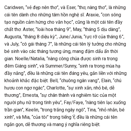
Caridwen, “vẻ đẹp nên thơ”, và Eser, “thơ, nàng thơ”, là những
cái tên dành cho những tâm hồn nghệ sĩ. Araxie, “con sông
tạo nguồn cảm hứng cho văn học”, cũng là một cái tên đầy
chất thơ. Aster, “loài hoa tháng 9”, May, “tháng 5 dịu dàng”,
Augusta, “tháng 8 diệu kỳ”, June/Junia, “rực rỡ của tháng 6”,
và July, “cô gái tháng 7”, là những cái tên lý tưởng cho những
bé sinh vào các tháng tương ứng, mang đậm dấu ấn thời
gian. Noelle/Natalia, “nàng công chúa được sinh ra trong
đêm Giáng sinh”, và Summer/Sunny, “sinh ra trong mùa hạ
đầy nắng”, đều là những cái tên đáng yêu, gắn liền với những
khoảnh khắc đặc biệt. Bell, “chuông ngân vang”, Elain, “chú
hươu con ngơ ngác”, Charlotte, “sự xinh xắn, nhỏ bé, dễ
thương”, Ernesta, “sự chân thành và nghiêm túc của một
người phụ nữ trong tình yêu”, Fay/Faye, “nàng tiên lạc xuống
trần gian”, Keelin, “trong trắng ngây ngô”, Tina, “nhỏ nhắn, bé
xinh”, và Mia, “của tôi” trong tiếng Ý, đều là những cái tên
ngắn gọn, dễ thương và mang ý nghĩa riêng biệt.