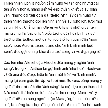
Thiên nhiên luôn là nguồn cảm hứng vô tận cho những cái
tên đầy ý nghĩa, mang đến vẻ đẹp thuần khiết và sự bình
yên. Những cái
tên con gái tiếng Anh
lấy cảm hứng từ
thiên nhiên thường gợi lên hình ảnh về sự rộng lớn, tươi mới
và tinh khôi. Chẳng hạn, Oliver và Olivia là những cái tên
mang ý nghĩa “cây ô liu”, biểu tượng của hòa bình và sự
trường tồn. Esther, một cái tên có thể liên quan đến “ngôi
sao”, hoặc Aurora, tượng trưng cho “ánh bình minh buổi
sớm”, đều gợi lên sự khởi đầu tươi sáng và vẻ đẹp rạng rỡ.
Các tên như Alana hoặc Phedra đều mang ý nghĩa “ánh
sáng”, trong khi Anthea lại gợi hình ảnh “như hoa”. Heulwen
và Oriana đều được hiểu là “ánh mặt trời” và “bình minh”,
mang lại cảm giác ấm áp và tươi mới. Roxana, cũng mang ý
nghĩa “bình minh” hoặc “ánh sáng”, là một lựa chọn thanh lịch.
Nếu muốn thể hiện sự kết nối với đại dương, Muriel với ý
nghĩa “biển cả sáng ngời” hoặc Maris, “ngôi sao của biển
cả”, là những lựa chọn đáng cân nhắc. Azura, “bầu trời xanh