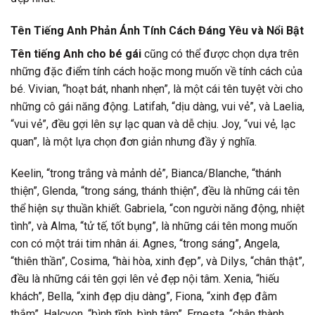
Tên Tiếng Anh Phản Ánh Tính Cách Đáng Yêu và Nổi Bật
Tên tiếng Anh cho bé gái
cũng có thể được chọn dựa trên
những đặc điểm tính cách hoặc mong muốn về tính cách của
bé. Vivian, “hoạt bát, nhanh nhẹn”, là một cái tên tuyệt vời cho
những cô gái năng động. Latifah, “dịu dàng, vui vẻ”, và Laelia,
“vui vẻ”, đều gợi lên sự lạc quan và dễ chịu. Joy, “vui vẻ, lạc
quan”, là một lựa chọn đơn giản nhưng đầy ý nghĩa.
Keelin, “trong trắng và mảnh dẻ”, Bianca/Blanche, “thánh
thiện”, Glenda, “trong sáng, thánh thiện”, đều là những cái tên
thể hiện sự thuần khiết. Gabriela, “con người năng động, nhiệt
tình”, và Alma, “tử tế, tốt bụng”, là những cái tên mong muốn
con có một trái tim nhân ái. Agnes, “trong sáng”, Angela,
“thiên thần”, Cosima, “hài hòa, xinh đẹp”, và Dilys, “chân thật”,
đều là những cái tên gợi lên vẻ đẹp nội tâm. Xenia, “hiếu
khách”, Bella, “xinh đẹp dịu dàng”, Fiona, “xinh đẹp đằm
thắm”, Halcyon, “bình tĩnh, bình tâm”, Ernesta, “chân thành,