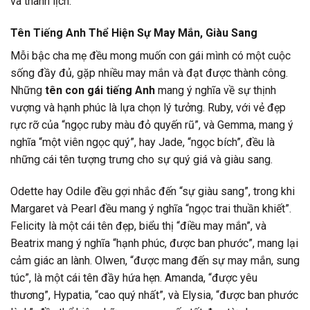
và thanh lịch.
Tên Tiếng Anh Thể Hiện Sự May Mắn, Giàu Sang
Mỗi bậc cha mẹ đều mong muốn con gái mình có một cuộc
sống đầy đủ, gặp nhiều may mắn và đạt được thành công.
Những
tên con gái tiếng Anh
mang ý nghĩa về sự thịnh
vượng và hạnh phúc là lựa chọn lý tưởng. Ruby, với vẻ đẹp
rực rỡ của “ngọc ruby màu đỏ quyến rũ”, và Gemma, mang ý
nghĩa “một viên ngọc quý”, hay Jade, “ngọc bích”, đều là
những cái tên tượng trưng cho sự quý giá và giàu sang.
Odette hay Odile đều gợi nhắc đến “sự giàu sang”, trong khi
Margaret và Pearl đều mang ý nghĩa “ngọc trai thuần khiết”.
Felicity là một cái tên đẹp, biểu thị “điều may mắn”, và
Beatrix mang ý nghĩa “hạnh phúc, được ban phước”, mang lại
cảm giác an lành. Olwen, “được mang đến sự may mắn, sung
túc”, là một cái tên đầy hứa hẹn. Amanda, “được yêu
thương”, Hypatia, “cao quý nhất”, và Elysia, “được ban phước