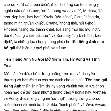
cho sự xuất sắc toàn diện”, đều là những cái tên mang ý
nghĩa sâu sắc. Grace, “sự ân sủng và say mê”, Meliora, “tốt
hơn, đẹp hơn, hay hơn”, Xavia, “tỏa sáng”, Clara, “sáng dạ,
thông minh, thuần khiết”, Bretha, “thông thái, nổi tiếng”,
Phoebe, “sáng dạ, thanh khiết, tỏa sáng mọi lúc mọi nơi”,
Sarah, “công chúa, tiểu thư”, và Serenity, “sự bình tĩnh, kiên
định”, là những lựa chọn phong phú cho
tên tiếng Anh cho
bé gái
thể hiện sự quý phái và trí tuệ.
Tên Tiếng Anh Nữ Gợi Mở Niềm Tin, Hy Vọng và Tình
Yêu
Mỗi cái tên đều chứa đựng những ước mơ và tình yêu
thương vô bờ bến của cha mẹ dành cho con cái.
Tên con gái
tiếng Anh
thể hiện niềm tin, hy vọng và tình yêu là lựa chọn
hoàn hảo để gửi gắm những thông điệp ý nghĩa này. Alethea
và Verity đều mang ý nghĩa “sự thật”, tượng trưng cho sự
chân thành và minh bạch. Zelda, “hạnh phúc”, và Viva/Vivian,
“sự sống, sống động”, đều là những cái tên mang năng