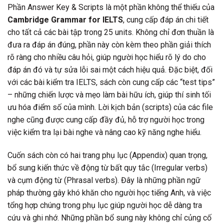
Phần Answer Key & Scripts là một phần không thể thiếu của
Cambridge Grammar for IELTS
, cung cấp đáp án chi tiết
cho tất cả các bài tập trong 25 units. Không chỉ đơn thuần là
đưa ra đáp án đúng, phần này còn kèm theo phần giải thích
rõ ràng cho nhiều câu hỏi, giúp người học hiểu rõ lý do cho
đáp án đó và tự sửa lỗi sai một cách hiệu quả. Đặc biệt, đối
với các bài kiểm tra IELTS, sách còn cung cấp các “test tips”
– những chiến lược và mẹo làm bài hữu ích, giúp thí sinh tối
ưu hóa điểm số của mình. Lời kịch bản (scripts) của các file
nghe cũng được cung cấp đầy đủ, hỗ trợ người học trong
việc kiểm tra lại bài nghe và nâng cao kỹ năng nghe hiểu.
Cuốn sách còn có hai trang phụ lục (Appendix) quan trọng,
bổ sung kiến thức về động từ bất quy tắc (Irregular verbs)
và cụm động từ (Phrasal verbs). Đây là những phần ngữ
pháp thường gây khó khăn cho người học tiếng Anh, và việc
tổng hợp chúng trong phụ lục giúp người học dễ dàng tra
cứu và ghi nhớ. Những phần bổ sung này không chỉ củng cố