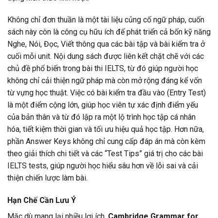
Không chỉ đơn thuần là một tài liệu củng cố ngữ pháp, cuốn
sách này còn là công cụ hữu ích để phát triển cả bốn kỹ năng
Nghe, Nói, Đọc, Viết thông qua các bài tập và bài kiểm tra ở
cuối mỗi unit. Nội dung sách được liên kết chặt chẽ với các
chủ đề phổ biến trong bài thi IELTS, từ đó giúp người học
không chỉ cải thiện ngữ pháp mà còn mở rộng đáng kể vốn
từ vựng học thuật. Việc có bài kiểm tra đầu vào (Entry Test)
là một điểm cộng lớn, giúp học viên tự xác định điểm yếu
của bản thân và từ đó lập ra một lộ trình học tập cá nhân
hóa, tiết kiệm thời gian và tối ưu hiệu quả học tập. Hơn nữa,
phần Answer Keys không chỉ cung cấp đáp án mà còn kèm
theo giải thích chi tiết và các “Test Tips” giá trị cho các bài
IELTS tests, giúp người học hiểu sâu hơn về lỗi sai và cải
thiện chiến lược làm bài.
Hạn Chế Cần Lưu Ý
Mặc dù mang lại nhiều lợi ích,
Cambridge Grammar for