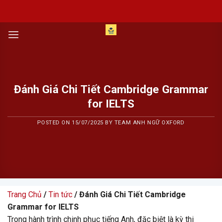
Skip
to
content
Đánh Giá Chi Tiết Cambridge Grammar
for IELTS
POSTED ON
15/07/2025
BY
TEAM ANH NGỮ OXFORD
Trang Chủ
/
Tin tức
/ Đánh Giá Chi Tiết Cambridge
Grammar for IELTS
Trong hành trình chinh phục tiếng Anh, đặc biệt là kỳ thi