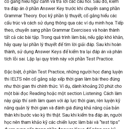
cố gắng hiểu ngữ cảnh và trả lời các câu hỏi. Sau đó, kiểm
tra đáp án ở phần Answer Key trước khi chuyển sang phần
Grammar Theory. Đọc kỹ phần lý thuyết, cố gắng hiểu các
cấu trúc và cách sử dụng thông qua các ví dụ minh họa. Tiếp
theo, chuyển sang phần Grammar Exercises và hoàn thành
tất cả các bài tập. Trong quá trình làm bài, nếu gặp khó khăn,
hãy quay lại phần lý thuyết để tìm lời giải đáp. Sau khi hoàn
thành, sử dụng Answer Keys để kiểm tra lại đáp án và phân
tích lỗi sai. Lặp lại quy trình này với phần Test Practice.
Đặc biệt, ở phần Test Practice, những người học đang luyện
thi IELTS nên cố gắng sắp xếp thời gian làm bài theo đúng
như thời gian thi chính thức. Ví dụ, dành khoảng 20 phút cho
một bài đọc Reading hoặc một section Listening. Cách làm
này giúp thí sinh làm quen với áp lực thời gian, rèn luyện kỹ
năng quản lý thời gian và đánh giá đúng khả năng của bản
thân khi bước vào kỳ thi thật. Sau khi kiểm tra đáp án, người
học nên tham khảo kỹ các chiến lược làm bài và “test tips”