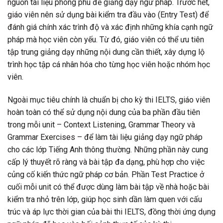
nguồn tài liệu phong phú để giảng dạy ngữ pháp. Trước hết,
giáo viên nên sử dụng bài kiểm tra đầu vào (Entry Test) để
đánh giá chính xác trình độ và xác định những khía cạnh ngữ
pháp mà học viên còn yếu. Từ đó, giáo viên có thể ưu tiên
tập trung giảng dạy những nội dung cần thiết, xây dựng lộ
trình học tập cá nhân hóa cho từng học viên hoặc nhóm học
viên.
Ngoài mục tiêu chính là chuẩn bị cho kỳ thi IELTS, giáo viên
hoàn toàn có thể sử dụng nội dung của ba phần đầu tiên
trong mỗi unit – Context Listening, Grammar Theory và
Grammar Exercises – để làm tài liệu giảng dạy ngữ pháp
cho các lớp Tiếng Anh thông thường. Những phần này cung
cấp lý thuyết rõ ràng và bài tập đa dạng, phù hợp cho việc
củng cố kiến thức ngữ pháp cơ bản. Phần Test Practice ở
cuối mỗi unit có thể được dùng làm bài tập về nhà hoặc bài
kiểm tra nhỏ trên lớp, giúp học sinh dần làm quen với cấu
trúc và áp lực thời gian của bài thi IELTS, đồng thời ứng dụng