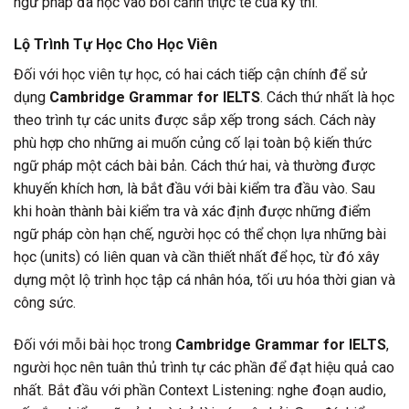
ngữ pháp đã học vào bối cảnh thực tế của kỳ thi.
Lộ Trình Tự Học Cho Học Viên
Đối với học viên tự học, có hai cách tiếp cận chính để sử
dụng
Cambridge Grammar for IELTS
. Cách thứ nhất là học
theo trình tự các units được sắp xếp trong sách. Cách này
phù hợp cho những ai muốn củng cố lại toàn bộ kiến thức
ngữ pháp một cách bài bản. Cách thứ hai, và thường được
khuyến khích hơn, là bắt đầu với bài kiểm tra đầu vào. Sau
khi hoàn thành bài kiểm tra và xác định được những điểm
ngữ pháp còn hạn chế, người học có thể chọn lựa những bài
học (units) có liên quan và cần thiết nhất để học, từ đó xây
dựng một lộ trình học tập cá nhân hóa, tối ưu hóa thời gian và
công sức.
Đối với mỗi bài học trong
Cambridge Grammar for IELTS
,
người học nên tuân thủ trình tự các phần để đạt hiệu quả cao
nhất. Bắt đầu với phần Context Listening: nghe đoạn audio,