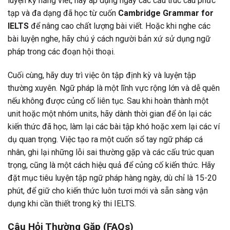
luyện kỹ năng viết, hãy áp dụng ngay các cấu trúc câu phức
tạp và đa dạng đã học từ cuốn
Cambridge Grammar for
IELTS
để nâng cao chất lượng bài viết. Hoặc khi nghe các
bài luyện nghe, hãy chú ý cách người bản xứ sử dụng ngữ
pháp trong các đoạn hội thoại.
Cuối cùng, hãy duy trì việc ôn tập định kỳ và luyện tập
thường xuyên. Ngữ pháp là một lĩnh vực rộng lớn và dễ quên
nếu không được củng cố liên tục. Sau khi hoàn thành một
unit hoặc một nhóm units, hãy dành thời gian để ôn lại các
kiến thức đã học, làm lại các bài tập khó hoặc xem lại các ví
dụ quan trọng. Việc tạo ra một cuốn sổ tay ngữ pháp cá
nhân, ghi lại những lỗi sai thường gặp và các cấu trúc quan
trọng, cũng là một cách hiệu quả để củng cố kiến thức. Hãy
đặt mục tiêu luyện tập ngữ pháp hàng ngày, dù chỉ là 15-20
phút, để giữ cho kiến thức luôn tươi mới và sẵn sàng vận
dụng khi cần thiết trong kỳ thi IELTS.
Câu Hỏi Thường Gặp (FAQs)