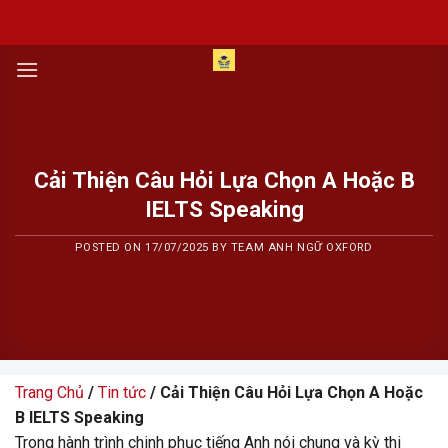
Skip
to
content
Cải Thiện Câu Hỏi Lựa Chọn A Hoặc B
IELTS Speaking
POSTED ON
17/07/2025
BY
TEAM ANH NGỮ OXFORD
Trang Chủ
/
Tin tức
/ Cải Thiện Câu Hỏi Lựa Chọn A Hoặc
B IELTS Speaking
Trong hành trình chinh phục tiếng Anh nói chung và kỳ thi