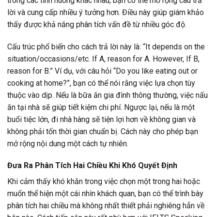
trong các tình huống khác nhau, bạn có thể mở rộng câu trả
lời và cung cấp nhiều ý tưởng hơn. Điều này giúp giám khảo
thấy được khả năng phân tích vấn đề từ nhiều góc độ.
Cấu trúc phổ biến cho cách trả lời này là: “It depends on the
situation/occasions/etc. If A, reason for A. However, If B,
reason for B.” Ví dụ, với câu hỏi “Do you like eating out or
cooking at home?”, bạn có thể nói rằng việc lựa chọn tùy
thuộc vào dịp. Nếu là bữa ăn gia đình thông thường, việc nấu
ăn tại nhà sẽ giúp tiết kiệm chi phí. Ngược lại, nếu là một
buổi tiệc lớn, đi nhà hàng sẽ tiện lợi hơn về không gian và
không phải tốn thời gian chuẩn bị. Cách này cho phép bạn
mở rộng nội dung một cách tự nhiên.
Đưa Ra Phân Tích Hai Chiều Khi Khó Quyết Định
Khi cảm thấy khó khăn trong việc chọn một trong hai hoặc
muốn thể hiện một cái nhìn khách quan, bạn có thể trình bày
phân tích hai chiều mà không nhất thiết phải nghiêng hẳn về