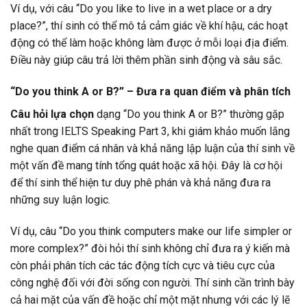
Ví dụ, với câu “Do you like to live in a wet place or a dry
place?”, thí sinh có thể mô tả cảm giác về khí hậu, các hoạt
động có thể làm hoặc không làm được ở mỗi loại địa điểm.
Điều này giúp câu trả lời thêm phần sinh động và sâu sắc.
“Do you think A or B?” – Đưa ra quan điểm và phân tích
Câu hỏi lựa chọn
dạng “Do you think A or B?” thường gặp
nhất trong IELTS Speaking Part 3, khi giám khảo muốn lắng
nghe quan điểm cá nhân và khả năng lập luận của thí sinh về
một vấn đề mang tính tổng quát hoặc xã hội. Đây là cơ hội
để thí sinh thể hiện tư duy phê phán và khả năng đưa ra
những suy luận logic.
Ví dụ, câu “Do you think computers make our life simpler or
more complex?” đòi hỏi thí sinh không chỉ đưa ra ý kiến mà
còn phải phân tích các tác động tích cực và tiêu cực của
công nghệ đối với đời sống con người. Thí sinh cần trình bày
cả hai mặt của vấn đề hoặc chỉ một mặt nhưng với các lý lẽ