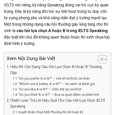
IELTS nói riêng, kỹ năng Speaking đóng vai trò cực kỳ quan
trọng. Đây là kỹ năng đòi hỏi sự linh hoạt trong tư duy, vốn
từ vựng phong phú và khả năng diễn đạt ý tưởng mạch lạc.
Một trong những dạng câu hỏi thường gây lúng túng cho thí
sinh là
câu hỏi lựa chọn A hoặc B trong IELTS Speaking
,
đặc biệt khi chủ đề không quen thuộc hoặc thí sinh chưa kịp
định hình ý tưởng.
Xem Nội Dung Bài Viết
Hiểu Rõ Các Dạng Câu Hỏi Lựa Chọn A Hoặc B Thường
Gặp
“Do you prefer A or B?” – Hỏi về sở thích cá nhân
“Which one is better, A or B?” – So sánh và đánh giá
“Do you like A or B?” – Diễn đạt sự ưa thích
“Do you think A or B?” – Đưa ra quan điểm và phân tích
Chiến Lược Trả Lời Hiệu Quả Cho Câu Hỏi Lựa Chọn IELTS
Speaking
Quyết đoán Chọn Một Phương Án (A hoặc B)