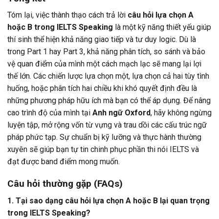
Tóm lại, việc thành thạo cách trả lời
câu hỏi lựa chọn A
hoặc B trong IELTS Speaking
là một kỹ năng thiết yếu giúp
thí sinh thể hiện khả năng giao tiếp và tư duy logic. Dù là
trong Part 1 hay Part 3, khả năng phân tích, so sánh và bảo
vệ quan điểm của mình một cách mạch lạc sẽ mang lại lợi
thế lớn. Các chiến lược lựa chọn một, lựa chọn cả hai tùy tình
huống, hoặc phân tích hai chiều khi khó quyết định đều là
những phương pháp hữu ích mà bạn có thể áp dụng. Để nâng
cao trình độ của mình tại
Anh ngữ Oxford
, hãy không ngừng
luyện tập, mở rộng vốn từ vựng và trau dồi các cấu trúc ngữ
pháp phức tạp. Sự chuẩn bị kỹ lưỡng và thực hành thường
xuyên sẽ giúp bạn tự tin chinh phục phần thi nói IELTS và
đạt được band điểm mong muốn.
Câu hỏi thường gặp (FAQs)
1. Tại sao dạng câu hỏi lựa chọn A hoặc B lại quan trọng
trong IELTS Speaking?