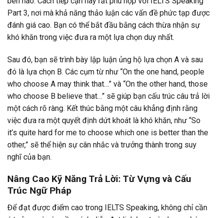
bên nào. Cách tiếp cận này rất phù hợp với IELTS Speaking
Part 3, nơi mà khả năng thảo luận các vấn đề phức tạp được
đánh giá cao. Bạn có thể bắt đầu bằng cách thừa nhận sự
khó khăn trong việc đưa ra một lựa chọn duy nhất.
Sau đó, bạn sẽ trình bày lập luận ủng hộ lựa chọn A và sau
đó là lựa chọn B. Các cụm từ như “On the one hand, people
who choose A may think that…” và “On the other hand, those
who choose B believe that…” sẽ giúp bạn cấu trúc câu trả lời
một cách rõ ràng. Kết thúc bằng một câu khẳng định rằng
việc đưa ra một quyết định dứt khoát là khó khăn, như “So
it’s quite hard for me to choose which one is better than the
other,” sẽ thể hiện sự cân nhắc và trưởng thành trong suy
nghĩ của bạn.
Nâng Cao Kỹ Năng Trả Lời: Từ Vựng và Cấu
Trúc Ngữ Pháp
Để đạt được điểm cao trong IELTS Speaking, không chỉ cần