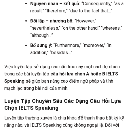
Nguyên nhân – kết quả:
“Consequently,” “as a
result,” “therefore,” “due to the fact that…”
Đối lập – nhượng bộ:
“However,”
“nevertheless,” “on the other hand,” “whereas,”
“although…”
Bổ sung ý:
“Furthermore,” “moreover,” “in
addition,” “besides…”
Việc luyện tập sử dụng các cấu trúc này một cách tự nhiên
trong các bài luyện tập
câu hỏi lựa chọn A hoặc B IELTS
Speaking
sẽ giúp bạn nâng cao điểm ngữ pháp và tính
mạch lạc trong bài nói của mình.
Luyện Tập Chuyên Sâu Các Dạng Câu Hỏi Lựa
Chọn IELTS Speaking
Luyện tập thường xuyên là chìa khóa để thành thạo bất kỳ kỹ
năng nào, và IELTS Speaking cũng không ngoại lệ. Đối với