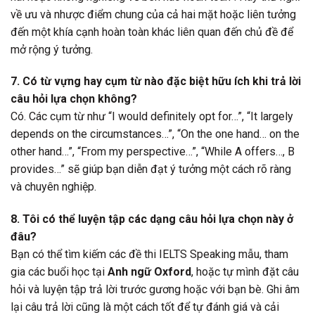
về ưu và nhược điểm chung của cả hai mặt hoặc liên tưởng
đến một khía cạnh hoàn toàn khác liên quan đến chủ đề để
mở rộng ý tưởng.
7. Có từ vựng hay cụm từ nào đặc biệt hữu ích khi trả lời
câu hỏi lựa chọn không?
Có. Các cụm từ như “I would definitely opt for…”, “It largely
depends on the circumstances…”, “On the one hand… on the
other hand…”, “From my perspective…”, “While A offers…, B
provides…” sẽ giúp bạn diễn đạt ý tưởng một cách rõ ràng
và chuyên nghiệp.
8. Tôi có thể luyện tập các dạng câu hỏi lựa chọn này ở
đâu?
Bạn có thể tìm kiếm các đề thi IELTS Speaking mẫu, tham
gia các buổi học tại
Anh ngữ Oxford
, hoặc tự mình đặt câu
hỏi và luyện tập trả lời trước gương hoặc với bạn bè. Ghi âm
lại câu trả lời cũng là một cách tốt để tự đánh giá và cải