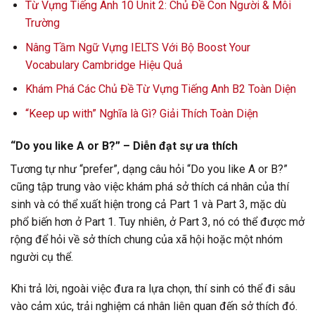
Từ Vựng Tiếng Anh 10 Unit 2: Chủ Đề Con Người & Môi
Trường
Nâng Tầm Ngữ Vựng IELTS Với Bộ Boost Your
Vocabulary Cambridge Hiệu Quả
Khám Phá Các Chủ Đề Từ Vựng Tiếng Anh B2 Toàn Diện
“Keep up with” Nghĩa là Gì? Giải Thích Toàn Diện
“Do you like A or B?” – Diễn đạt sự ưa thích
Tương tự như “prefer”, dạng câu hỏi “Do you like A or B?”
cũng tập trung vào việc khám phá sở thích cá nhân của thí
sinh và có thể xuất hiện trong cả Part 1 và Part 3, mặc dù
phổ biến hơn ở Part 1. Tuy nhiên, ở Part 3, nó có thể được mở
rộng để hỏi về sở thích chung của xã hội hoặc một nhóm
người cụ thể.
Khi trả lời, ngoài việc đưa ra lựa chọn, thí sinh có thể đi sâu
vào cảm xúc, trải nghiệm cá nhân liên quan đến sở thích đó.