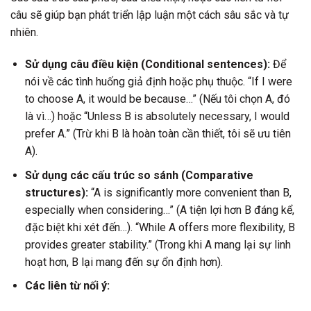
câu sẽ giúp bạn phát triển lập luận một cách sâu sắc và tự
nhiên.
Sử dụng câu điều kiện (Conditional sentences):
Để
nói về các tình huống giả định hoặc phụ thuộc. “If I were
to choose A, it would be because…” (Nếu tôi chọn A, đó
là vì…) hoặc “Unless B is absolutely necessary, I would
prefer A.” (Trừ khi B là hoàn toàn cần thiết, tôi sẽ ưu tiên
A).
Sử dụng các cấu trúc so sánh (Comparative
structures):
“A is significantly more convenient than B,
especially when considering…” (A tiện lợi hơn B đáng kể,
đặc biệt khi xét đến…). “While A offers more flexibility, B
provides greater stability.” (Trong khi A mang lại sự linh
hoạt hơn, B lại mang đến sự ổn định hơn).
Các liên từ nối ý: