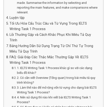
made. Summarise the information by selecting and
reporting the main features, and make comparisons where
relevant.
Luyện tập
Tối Ưu Hóa Cấu Trúc Câu và Từ Vựng Trong IELTS
Writing Task 1 Process
Lỗi Thường Gặp và Cách Khắc Phục Khi Miêu Tả Quy
Trình
Bảng Hướng Dẫn Sử Dụng Trạng Từ Chỉ Thứ Tự Trong
Miêu Tả Quy Trình
FAQ: Giải Đáp Các Thắc Mắc Thường Gặp Về IELTS
Writing Task 1 Process
1. IELTS Writing Task 1 Process khác gì so với các dạng
biểu đồ khác?
2. Có cần viết Overview (Tổng quan) trong bài miêu tả quy
trình không?
3. Làm thế nào để mở rộng vốn từ vựng cho dạng bài IELTS
Writing Task 1 Process?
4. Nên sử dụng thì nào khi viết bài IELTS Writing Task 1
Process?