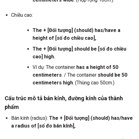
Chiều cao:
The + [Đối tượng] (should) has/have a
height of [số đo chiều cao],
The + [Đối tượng] should be [số đo chiều
cao] high.
Ví dụ: The container
has a height of 50
centimeters
. / The container
should be 50
centimeters high
. (Thùng cao 50cm.)
Cấu trúc mô tả bán kính, đường kính của thành
phẩm
Bán kính (radius):
The + [Đối tượng] (should) has/have
a radius of [số đo bán kính],