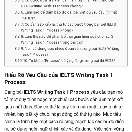
5. Có được đưa ra ý kiến cá nhân hay nhận xét trong bài
IELTS Writing Task 1 Process không?
6. Làm sao để đảm bảo độ dài bài viết đủ yêu cầu (ít nhất
150 từ)?
7. Có cần sắp xếp lại thứ tự các bước trong bài viết IELTS
Writing Task 1 Process không?
8. Làm thế nào để phân bổ thời gian hiệu quả cho IELTS
Writing Task 1 Process trong bài thi?
9. Nên sử dụng bao nhiêu đoạn văn trong bài IELTS Writing
Task 1 Process?
10. Từ khóa “Process” có ý nghĩa gì trong bài thi IELTS?
Hiểu Rõ Yêu Cầu của IELTS Writing Task 1
Process
Dạng bài
IELTS Writing Task 1 Process
yêu cầu bạn mô
tả một quy trình hoặc một chuỗi các bước dẫn đến một kết
quả nhất định. Đây có thể là quy trình sản xuất, quy trình tự
nhiên, hay bất kỳ chuỗi hoạt động có thứ tự nào. Mục tiêu
chính là trình bày một cách rõ ràng, mạch lạc các bước diễn
ra, sử dụng ngôn ngữ chính xác và đa dạng. Việc nắm vững