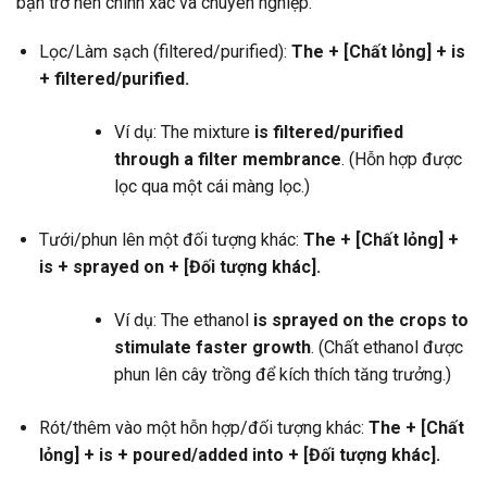
bạn trở nên chính xác và chuyên nghiệp.
Lọc/Làm sạch (filtered/purified):
The + [Chất lỏng] + is
+ filtered/purified.
Ví dụ: The mixture
is filtered/purified
through a filter membrance
. (Hỗn hợp được
lọc qua một cái màng lọc.)
Tưới/phun lên một đối tượng khác:
The + [Chất lỏng] +
is + sprayed on + [Đối tượng khác].
Ví dụ: The ethanol
is sprayed on the crops to
stimulate faster growth
. (Chất ethanol được
phun lên cây trồng để kích thích tăng trưởng.)
Rót/thêm vào một hỗn hợp/đối tượng khác:
The + [Chất
lỏng] + is + poured/added into + [Đối tượng khác].