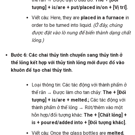
tượng] + is/are + put/placed in/on + [Vị trí].
Viết câu: Here, they are
placed in a furnace
in
order to be turned into liquid.
(Ở đây, chúng
được đặt vào lò nung để biến thành dạng chất
lỏng.)
Bước 6: Các chai thủy tinh chuyển sang thủy tinh ở
thể lỏng kết hợp với thủy tinh lỏng mới được đổ vào
khuôn để tạo chai thủy tinh.
Loại thông tin: Các tác động với thành phẩm ở
thể rắn → Được làm cho tan chảy:
The + [Đối
tượng] + is/are + melted.;
Các tác động với
thành phẩm ở thể lỏng → Rót/thêm vào một
hỗn hợp/đối tượng khác:
The + [Chất lỏng] +
is + poured/added into + [Đối tượng khác].
Viết câu: Once the glass bottles are
melted
,