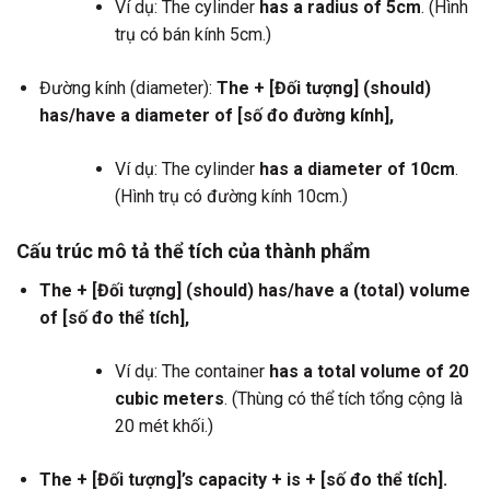
Ví dụ: The cylinder
has a radius of 5cm
. (Hình
trụ có bán kính 5cm.)
Đường kính (diameter):
The + [Đối tượng] (should)
has/have a diameter of [số đo đường kính],
Ví dụ: The cylinder
has a diameter of 10cm
.
(Hình trụ có đường kính 10cm.)
Cấu trúc mô tả thể tích của thành phẩm
The + [Đối tượng] (should) has/have a (total) volume
of [số đo thể tích],
Ví dụ: The container
has a total volume of 20
cubic meters
. (Thùng có thể tích tổng cộng là
20 mét khối.)
The + [Đối tượng]’s capacity + is + [số đo thể tích].