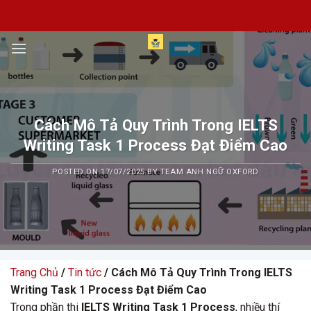
Skip
to
content
Cách Mô Tả Quy Trình Trong IELTS
Writing Task 1 Process Đạt Điểm Cao
POSTED ON
17/07/2025
BY
TEAM ANH NGỮ OXFORD
Trang Chủ
/
Tin tức
/ Cách Mô Tả Quy Trình Trong IELTS
Writing Task 1 Process Đạt Điểm Cao
Trong phần thi
IELTS Writing Task 1 Process
, nhiều thí