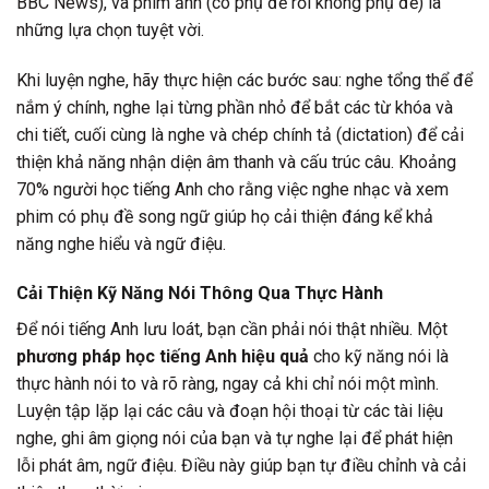
BBC News), và phim ảnh (có phụ đề rồi không phụ đề) là
những lựa chọn tuyệt vời.
Khi luyện nghe, hãy thực hiện các bước sau: nghe tổng thể để
nắm ý chính, nghe lại từng phần nhỏ để bắt các từ khóa và
chi tiết, cuối cùng là nghe và chép chính tả (dictation) để cải
thiện khả năng nhận diện âm thanh và cấu trúc câu. Khoảng
70% người học tiếng Anh cho rằng việc nghe nhạc và xem
phim có phụ đề song ngữ giúp họ cải thiện đáng kể khả
năng nghe hiểu và ngữ điệu.
Cải Thiện Kỹ Năng Nói Thông Qua Thực Hành
Để nói tiếng Anh lưu loát, bạn cần phải nói thật nhiều. Một
phương pháp học tiếng Anh hiệu quả
cho kỹ năng nói là
thực hành nói to và rõ ràng, ngay cả khi chỉ nói một mình.
Luyện tập lặp lại các câu và đoạn hội thoại từ các tài liệu
nghe, ghi âm giọng nói của bạn và tự nghe lại để phát hiện
lỗi phát âm, ngữ điệu. Điều này giúp bạn tự điều chỉnh và cải