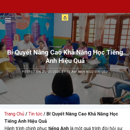
Skip
to
content
Bí Quyết Nâng Cao Khả Năng Học Tiếng
Anh Hiệu Quả
POSTED ON
21/07/2025
BY
TEAM ANH NGỮ OXFORD
Trang Chủ
/
Tin tức
/ Bí Quyết Nâng Cao Khả Năng Học
Tiếng Anh Hiệu Quả
Hành trình chinh phục
tiếng Anh
là một quá trình đòi hỏi sự