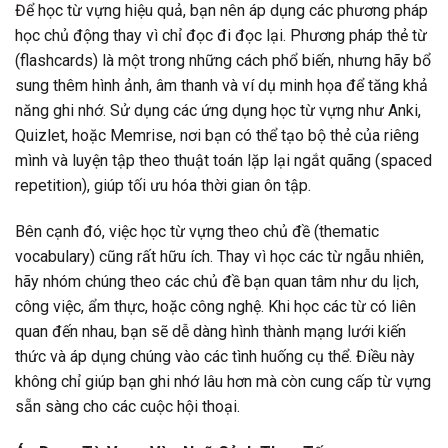
Để học từ vựng hiệu quả, bạn nên áp dụng các phương pháp
học chủ động thay vì chỉ đọc đi đọc lại. Phương pháp thẻ từ
(flashcards) là một trong những cách phổ biến, nhưng hãy bổ
sung thêm hình ảnh, âm thanh và ví dụ minh họa để tăng khả
năng ghi nhớ. Sử dụng các ứng dụng học từ vựng như Anki,
Quizlet, hoặc Memrise, nơi bạn có thể tạo bộ thẻ của riêng
mình và luyện tập theo thuật toán lặp lại ngắt quãng (spaced
repetition), giúp tối ưu hóa thời gian ôn tập.
Bên cạnh đó, việc học từ vựng theo chủ đề (thematic
vocabulary) cũng rất hữu ích. Thay vì học các từ ngẫu nhiên,
hãy nhóm chúng theo các chủ đề bạn quan tâm như du lịch,
công việc, ẩm thực, hoặc công nghệ. Khi học các từ có liên
quan đến nhau, bạn sẽ dễ dàng hình thành mạng lưới kiến
thức và áp dụng chúng vào các tình huống cụ thể. Điều này
không chỉ giúp bạn ghi nhớ lâu hơn mà còn cung cấp từ vựng
sẵn sàng cho các cuộc hội thoại.