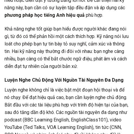
hiểu hoặc diễn đạt ý tưởng bằng lời nói. Để cải thiện hai kỹ
năng này, bạn cần có sự luyện tập đều đặn và áp dụng các
phương pháp học tiếng Anh hiệu quả
phù hợp.
Khả năng nghe tốt giúp bạn hiểu được người khác đang nói
gì, từ đó có thể phản hồi một cách thích hợp. Kỹ năng nói lưu
loát cho phép bạn tự tin bày tỏ suy nghĩ, cảm xúc và thông
tin. Hai kỹ năng này thường đi đôi với nhau: bạn nghe càng
nhiều, bạn càng có thể bắt chước ngữ điệu, phát âm và cách
diễn đạt tự nhiên của người bản xứ.
Luyện Nghe Chủ Động Với Nguồn Tài Nguyên Đa Dạng
Luyện nghe không chỉ là việc bật một đoạn hội thoại và để
nó chạy. Để đạt hiệu quả cao, bạn cần luyện nghe chủ động.
Bắt đầu với các tài liệu phù hợp với trình độ hiện tại của bạn,
sau đó tăng dần độ khó. Các nguồn tài nguyên đa dạng như
podcast (BBC Learning English, EnglishClass101), video
YouTube (Ted Talks, VOA Learning English), tin tức (CNN,