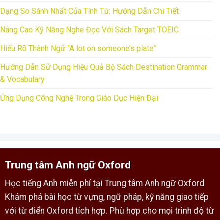
Dạng So Sánh Nhất Của Tính Từ: Hướng Dẫn Chi Tiết
Nâng Cao Kỹ Năng Nghe Đọc Với Sách Target TOEIC
Hiểu Rõ Thành Ngữ “A lot on someone’s plate”
Hướng Dẫn Sử Dụng Hiệu Quả Bộ Sách Destination Grammar
& Vocabulary
Ứng Dụng Công Nghệ Trong Giáo Dục Hiện Đại
Trung tâm Anh ngữ Oxford
Học tiếng Anh miễn phí tại Trung tâm Anh ngữ Oxford
Khám phá bài học từ vựng, ngữ pháp, kỹ năng giao tiếp
với từ điển Oxford tích hợp. Phù hợp cho mọi trình độ từ