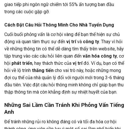
giao tiếp phi ngôn ngữ chiếm tới 55% ấn tượng ban đầu
trong các cuộc gặp gỡ.
Cách Đặt Câu Hỏi Thông Minh Cho Nhà Tuyển Dụng
Cuối buổi phỏng vấn là cơ hội vàng để bạn thể hiện sự chủ
động và quan tâm thực sự đến
vị trí
và
công ty
. Thay vì hỏi
về những thông tin có thể dễ dàng tìm thấy trên website, hãy
tập trung vào các câu hỏi liên quan đến
văn hóa công ty
, cơ
hội
phát triển
, hay thách thức của
vị trí
đó. Ví dụ, bạn có thể
hỏi về lộ trình
thăng tiến
cho vai trò này, hoặc những mong
đợi cụ thể của nhà quản lý đối với người mới trong 3-6 tháng
đầu tiên. Việc đặt câu hỏi thông minh không chỉ giúp bạn thu
thập thông tin mà còn khẳng định sự nhiệt huyết của bạn.
Những Sai Lầm Cần Tránh Khi Phỏng Vấn Tiếng
Anh
Để tránh những rủi ro không đáng có và tối đa hóa cơ hội
thành công, ứng viên cần lưu ý một số sai lầm phổ biến khi