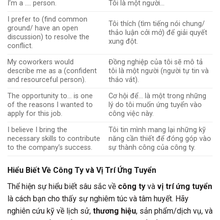
I’m a …. person.
Tôi là một người…
I prefer to (find common
Tôi thích (tìm tiếng nói chung/
ground/ have an open
thảo luận cởi mở) để giải quyết
discussion) to resolve the
xung đột.
conflict.
My coworkers would
Đồng nghiệp của tôi sẽ mô tả
describe me as a (confident
tôi là một người (người tự tin và
and resourceful person).
tháo vát).
The opportunity to… is one
Cơ hội để… là một trong những
of the reasons I wanted to
lý do tôi muốn ứng tuyển vào
apply for this job.
công việc này.
I believe I bring the
Tôi tin mình mang lại những kỹ
necessary skills to contribute
năng cần thiết để đóng góp vào
to the company’s success.
sự thành công của công ty.
Hiểu Biết Về Công Ty và Vị Trí Ứng Tuyển
Thể hiện sự hiểu biết sâu sắc về
công ty
và
vị trí ứng tuyển
là cách bạn cho thấy sự nghiêm túc và tâm huyết. Hãy
nghiên cứu kỹ về lịch sử,
thương hiệu
, sản phẩm/dịch vụ, và