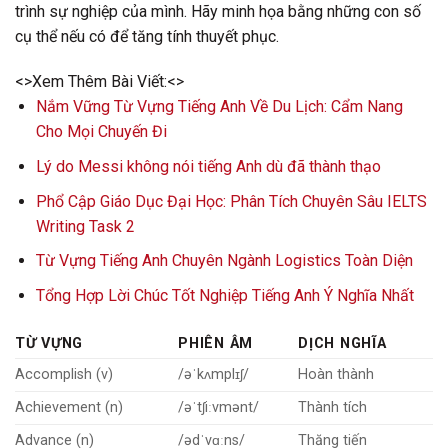
trình sự nghiệp của mình. Hãy minh họa bằng những con số
cụ thể nếu có để tăng tính thuyết phục.
<>Xem Thêm Bài Viết:<>
Nắm Vững Từ Vựng Tiếng Anh Về Du Lịch: Cẩm Nang
Cho Mọi Chuyến Đi
Lý do Messi không nói tiếng Anh dù đã thành thạo
Phổ Cập Giáo Dục Đại Học: Phân Tích Chuyên Sâu IELTS
Writing Task 2
Từ Vựng Tiếng Anh Chuyên Ngành Logistics Toàn Diện
Tổng Hợp Lời Chúc Tốt Nghiệp Tiếng Anh Ý Nghĩa Nhất
TỪ VỰNG
PHIÊN ÂM
DỊCH NGHĨA
Accomplish (v)
/əˈkʌmplɪʃ/
Hoàn thành
Achievement (n)
/əˈtʃiːvmənt/
Thành tích
Advance (n)
/ədˈvɑːns/
Thăng tiến