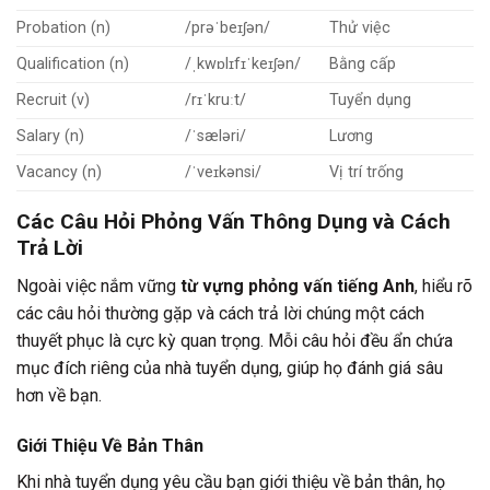
Probation (n)
/prəˈbeɪʃən/
Thử việc
Qualification (n)
/ˌkwɒlɪfɪˈkeɪʃən/
Bằng cấp
Recruit (v)
/rɪˈkruːt/
Tuyển dụng
Salary (n)
/ˈsæləri/
Lương
Vacancy (n)
/ˈveɪkənsi/
Vị trí trống
Các Câu Hỏi Phỏng Vấn Thông Dụng và Cách
Trả Lời
Ngoài việc nắm vững
từ vựng phỏng vấn tiếng Anh
, hiểu rõ
các câu hỏi thường gặp và cách trả lời chúng một cách
thuyết phục là cực kỳ quan trọng. Mỗi câu hỏi đều ẩn chứa
mục đích riêng của nhà tuyển dụng, giúp họ đánh giá sâu
hơn về bạn.
Giới Thiệu Về Bản Thân
Khi nhà tuyển dụng yêu cầu bạn giới thiệu về bản thân, họ