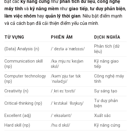
bật các
kỹ năng cứng
như
phân tích dữ liệu
,
công nghệ
máy tính
và
kỹ năng mềm
như
giao tiếp
,
tư duy phản biện
,
làm việc nhóm
hay
quản lý thời gian
. Nêu bật điểm mạnh
và cả cách bạn đã cải thiện điểm yếu của mình.
TỪ VỰNG
PHIÊN ÂM
DỊCH NGHĨA
Phân tích (dữ
(Data) Analysis (n)
/ˈdeɪtə əˈnælɪsɪs/
liệu)
Communication skill
/kəˌmjuːnɪˈkeɪʃən
Kỹ năng giao
(np)
skɪl/
tiếp
Computer technology
/kəmˈpjuːtər tɛk
Công nghệ máy
(np)
ˈnɒlədʒi/
tính
Creativity (n)
/ˌkriːeɪˈtɪvɪti/
Sự sáng tạo
Tư duy phản
Critical-thinking (np)
/ˈkrɪtɪkəl ˈθɪŋkɪŋ/
biện
Excellent (adj)
/ˈeksələnt/
Xuất sắc
Hard skill (np)
/hɑːd skɪl/
Kỹ năng cứng