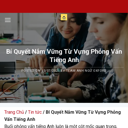
Skip
to
content
Bí Quyết Nắm Vững Từ Vựng Phỏng Vấn
Tiếng Anh
POSTED ON
15/07/2025
BY
TEAM ANH NGỮ OXFORD
Trang Chủ
/
Tin tức
/ Bí Quyết Nắm Vững Từ Vựng Phỏng
Vấn Tiếng Anh
Buổi phỏng vấn tiếng Anh luôn là một cột mốc quan trọng,