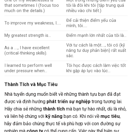
One of my weaknesses is
Một trong những điểm yếu của
that sometimes I (focus too
tôi là đôi khi tôi (tập trung quá
much on the details.)
nhiều vào chi tiết.)
Để cải thiện điểm yếu của
To improve my weakness, I…..
mình, tôi…..
My greatest strength is…
Điểm mạnh lớn nhất của tôi là…
Với tư cách là một…., tôi có (kỹ
As a …., I have excellent
năng tư duy phản biện) rất xuất
(critical-thinking skills).
sắc.
I learned to perform well
Tôi học được cách làm việc tốt
under pressure when…
khi gặp áp lực vào lúc…
Thành Tích và Mục Tiêu
Nhà tuyển dụng muốn biết về những thành tựu bạn đã đạt
được và định hướng
phát triển sự nghiệp
trong tương lai.
Hãy chia sẻ những
thành tích
mà bạn tự hào nhất, dù là nhỏ,
và liên hệ chúng với
kỹ năng
bạn có. Khi nói về
mục tiêu
,
hãy đảm bảo chúng thực tế và phù hợp với con đường sự
nghiệp mà
công ty
có thể cung cấp. Việc này thể hiện sự