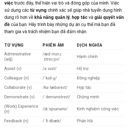
việc
trước đây, thể hiện vai trò và đóng góp của mình. Việc
sử dụng các
từ vựng
chính xác sẽ giúp nhà tuyển dụng hình
dung rõ hơn về
khả năng quản lý
,
hợp tác
và
giải quyết vấn
đề
của bạn. Hãy trình bày những dự án cụ thể mà bạn đã
tham gia và trách nhiệm bạn đã đảm nhận.
TỪ VỰNG
PHIÊN ÂM
DỊCH NGHĨA
Administrative
/ædˈmɪn.ɪ
Hành chính
(adj)
ˌstreɪ.t̬ɪv/
Assist (v)
/əˈsɪst/
Hỗ trợ
Colleague (n)
/ˈkɒliːɡ/
Đồng nghiệp
Collaborate (v)
/kəˈlæbəreɪt/
Hợp tác
Demonstrate (v)
/ˈdemənstreɪt/
Chứng minh
(Work) Experience
/ɪkˈspɪəriəns/
Kinh nghiệm công việc
(n)
Feedback (n)
/ˈfiːdbæk/
Phản hồi