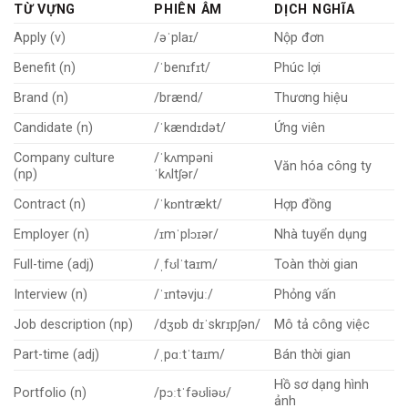
TỪ VỰNG
PHIÊN ÂM
DỊCH NGHĨA
Apply (v)
/əˈplaɪ/
Nộp đơn
Benefit (n)
/ˈbenɪfɪt/
Phúc lợi
Brand (n)
/brænd/
Thương hiệu
Candidate (n)
/ˈkændɪdət/
Ứng viên
Company culture
/ˈkʌmpəni
Văn hóa công ty
(np)
ˈkʌltʃər/
Contract (n)
/ˈkɒntrækt/
Hợp đồng
Employer (n)
/ɪmˈplɔɪər/
Nhà tuyển dụng
Full-time (adj)
/ˌfʊlˈtaɪm/
Toàn thời gian
Interview (n)
/ˈɪntəvjuː/
Phỏng vấn
Job description (np)
/dʒɒb dɪˈskrɪpʃən/
Mô tả công việc
Part-time (adj)
/ˌpɑːtˈtaɪm/
Bán thời gian
Hồ sơ dạng hình
Portfolio (n)
/pɔːtˈfəʊliəʊ/
ảnh