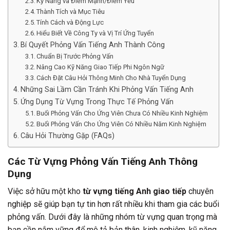
Kỹ Năng và Điểm Mạnh/Điểm Yếu
Thành Tích và Mục Tiêu
Tính Cách và Động Lực
Hiểu Biết Về Công Ty và Vị Trí Ứng Tuyển
Bí Quyết Phỏng Vấn Tiếng Anh Thành Công
Chuẩn Bị Trước Phỏng Vấn
Nâng Cao Kỹ Năng Giao Tiếp Phi Ngôn Ngữ
Cách Đặt Câu Hỏi Thông Minh Cho Nhà Tuyển Dụng
Những Sai Lầm Cần Tránh Khi Phỏng Vấn Tiếng Anh
Ứng Dụng Từ Vựng Trong Thực Tế Phỏng Vấn
Buổi Phỏng Vấn Cho Ứng Viên Chưa Có Nhiều Kinh Nghiệm
Buổi Phỏng Vấn Cho Ứng Viên Có Nhiều Năm Kinh Nghiệm
Câu Hỏi Thường Gặp (FAQs)
Các Từ Vựng Phỏng Vấn Tiếng Anh Thông
Dụng
Việc sở hữu một kho
từ vựng tiếng Anh giao tiếp
chuyên
nghiệp sẽ giúp bạn tự tin hơn rất nhiều khi tham gia các buổi
phỏng vấn. Dưới đây là những nhóm từ vựng quan trọng mà
bạn cần nắm vững để mô tả bản thân, kinh nghiệm, kỹ năng