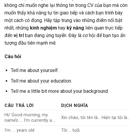
không chỉ muốn nghe lại thông tin trong CV của bạn mà còn
muốn thấy khả năng tự tin giao tiếp và cách bạn trình bày
một cách cô đọng. Hãy tập trung vào những điểm nổi bật
nhất, những
kinh nghiệm
hay
kỹ năng
liên quan trực tiếp
đến
vị trí
bạn đang ứng tuyển. Đây là cơ hội để bạn tạo ấn
tượng đầu tiên mạnh mẽ.
Câu hỏi
Tell me about yourself.
Tell me about your education.
Tell me a little bit more about your background.
CÂU TRẢ LỜI
DỊCH NGHĨA
Hi/ Good morning, my
Xin chào, tôi tên là… Hiện tại tôi là…
name’s….. I’m currently a….
I’m …. years old
Tôi … tuổi.