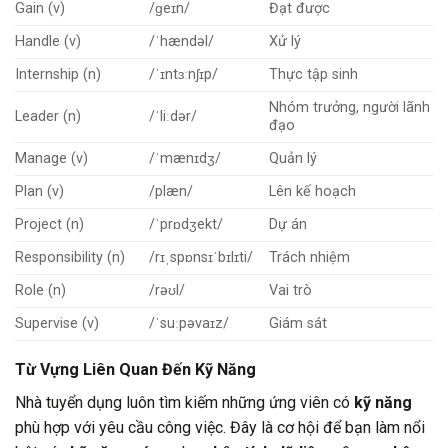
Gain (v)
/ɡeɪn/
Đạt được
Handle (v)
/ˈhændəl/
Xử lý
Internship (n)
/ˈɪntɜːnʃɪp/
Thực tập sinh
Nhóm trưởng, người lãnh
Leader (n)
/ˈliːdər/
đạo
Manage (v)
/ˈmænɪdʒ/
Quản lý
Plan (v)
/plæn/
Lên kế hoạch
Project (n)
/ˈprɒdʒekt/
Dự án
Responsibility (n)
/rɪˌspɒnsɪˈbɪlɪti/
Trách nhiệm
Role (n)
/rəʊl/
Vai trò
Supervise (v)
/ˈsuːpəvaɪz/
Giám sát
Từ Vựng Liên Quan Đến Kỹ Năng
Nhà tuyển dụng luôn tìm kiếm những ứng viên có
kỹ năng
phù hợp với yêu cầu công việc. Đây là cơ hội để bạn làm nổi