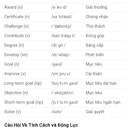
Award (n)
/əˈwɔːd/
Giải thưởng
Certificate (n)
/səˈtɪfɪkət/
Chứng nhận
Challenge (n)
/ˈtʃælɪndʒ/
Thử thách
Contribute (v)
/kənˈtrɪbjuːt/
Đóng góp
Degree (n)
/dɪˈɡriː/
Bằng cấp
Develop (vn)
/dɪˈveləp/
Phát triển
Goal (n)
/ɡəʊl/
Mục tiêu
Improve (v)
/ɪmˈpruːv/
Cải thiện
Long-term goal (np)
/lɒŋ tɜːm ɡəʊl/
Mục tiêu dài hạn
Objective (n)
/ˈɒbdʒɪktɪv/
Mục tiêu
Short-term goal (np)
/ʃɔːt tɜːm ɡəʊl/
Mục tiêu ngắn hạn
Solve (v)
/sɒlv/
Giải quyết
Câu Hỏi Về Tính Cách và Động Lực