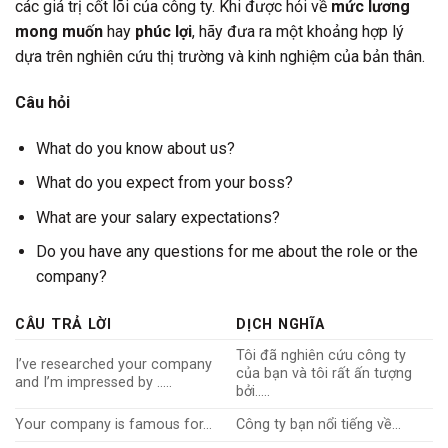
các giá trị cốt lõi của công ty. Khi được hỏi về
mức lương
mong muốn
hay
phúc lợi
, hãy đưa ra một khoảng hợp lý
dựa trên nghiên cứu thị trường và kinh nghiệm của bản thân.
Câu hỏi
What do you know about us?
What do you expect from your boss?
What are your salary expectations?
Do you have any questions for me about the role or the
company?
CÂU TRẢ LỜI
DỊCH NGHĨA
Tôi đã nghiên cứu công ty
I’ve researched your company
của bạn và tôi rất ấn tượng
and I’m impressed by …..
bởi…..
Your company is famous for…
Công ty bạn nổi tiếng về…