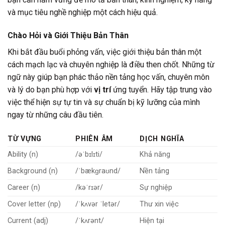
và mục tiêu nghề nghiệp một cách hiệu quả.
Chào Hỏi và Giới Thiệu Bản Thân
Khi bắt đầu buổi phỏng vấn, việc giới thiệu bản thân một
cách mạch lạc và chuyên nghiệp là điều then chốt. Những từ
ngữ này giúp bạn phác thảo nền tảng học vấn, chuyên môn
và lý do bạn phù hợp với
vị trí
ứng tuyển. Hãy tập trung vào
việc thể hiện sự tự tin và sự chuẩn bị kỹ lưỡng của mình
ngay từ những câu đầu tiên.
TỪ VỰNG
PHIÊN ÂM
DỊCH NGHĨA
Ability (n)
/əˈbɪlɪti/
Khả năng
Background (n)
/ˈbækɡraʊnd/
Nền tảng
Career (n)
/kəˈrɪər/
Sự nghiệp
Cover letter (np)
/ˈkʌvər ˈletər/
Thư xin việc
Current (adj)
/ˈkʌrənt/
Hiện tại