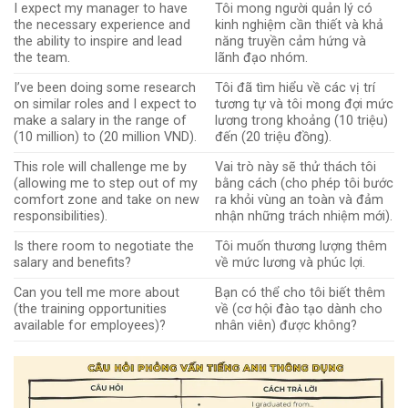
I expect my manager to have
Tôi mong người quản lý có
the necessary experience and
kinh nghiệm cần thiết và khả
the ability to inspire and lead
năng truyền cảm hứng và
the team.
lãnh đạo nhóm.
I’ve been doing some research
Tôi đã tìm hiểu về các vị trí
on similar roles and I expect to
tương tự và tôi mong đợi mức
make a salary in the range of
lương trong khoảng (10 triệu)
(10 million) to (20 million VND).
đến (20 triệu đồng).
This role will challenge me by
Vai trò này sẽ thử thách tôi
(allowing me to step out of my
bằng cách (cho phép tôi bước
comfort zone and take on new
ra khỏi vùng an toàn và đảm
responsibilities).
nhận những trách nhiệm mới).
Is there room to negotiate the
Tôi muốn thương lượng thêm
salary and benefits?
về mức lương và phúc lợi.
Can you tell me more about
Bạn có thể cho tôi biết thêm
(the training opportunities
về (cơ hội đào tạo dành cho
available for employees)?
nhân viên) được không?