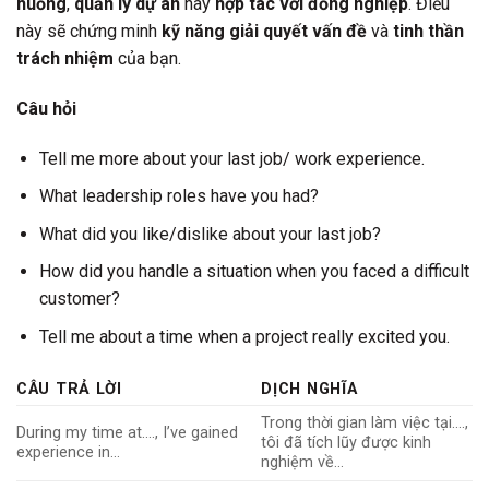
huống
,
quản lý dự án
hay
hợp tác với đồng nghiệp
. Điều
này sẽ chứng minh
kỹ năng giải quyết vấn đề
và
tinh thần
trách nhiệm
của bạn.
Câu hỏi
Tell me more about your last job/ work experience.
What leadership roles have you had?
What did you like/dislike about your last job?
How did you handle a situation when you faced a difficult
customer?
Tell me about a time when a project really excited you.
CÂU TRẢ LỜI
DỊCH NGHĨA
Trong thời gian làm việc tại….,
During my time at…., I’ve gained
tôi đã tích lũy được kinh
experience in…
nghiệm về…