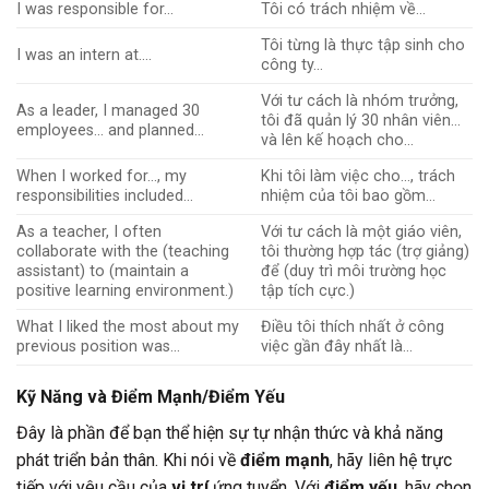
I was responsible for…
Tôi có trách nhiệm về…
Tôi từng là thực tập sinh cho
I was an intern at….
công ty…
Với tư cách là nhóm trưởng,
As a leader, I managed 30
tôi đã quản lý 30 nhân viên…
employees… and planned…
và lên kế hoạch cho…
When I worked for…, my
Khi tôi làm việc cho…, trách
responsibilities included…
nhiệm của tôi bao gồm…
As a teacher, I often
Với tư cách là một giáo viên,
collaborate with the (teaching
tôi thường hợp tác (trợ giảng)
assistant) to (maintain a
để (duy trì môi trường học
positive learning environment.)
tập tích cực.)
What I liked the most about my
Điều tôi thích nhất ở công
previous position was…
việc gần đây nhất là…
Kỹ Năng và Điểm Mạnh/Điểm Yếu
Đây là phần để bạn thể hiện sự tự nhận thức và khả năng
phát triển bản thân. Khi nói về
điểm mạnh
, hãy liên hệ trực
tiếp với yêu cầu của
vị trí
ứng tuyển. Với
điểm yếu
, hãy chọn