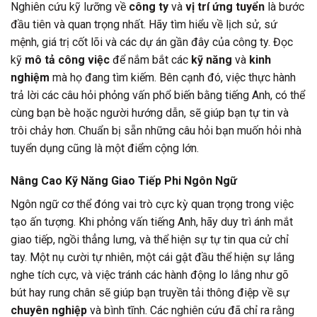
Nghiên cứu kỹ lưỡng về
công ty
và
vị trí ứng tuyển
là bước
đầu tiên và quan trọng nhất. Hãy tìm hiểu về lịch sử, sứ
mệnh, giá trị cốt lõi và các dự án gần đây của công ty. Đọc
kỹ
mô tả công việc
để nắm bắt các
kỹ năng
và
kinh
nghiệm
mà họ đang tìm kiếm. Bên cạnh đó, việc thực hành
trả lời các câu hỏi phỏng vấn phổ biến bằng tiếng Anh, có thể
cùng bạn bè hoặc người hướng dẫn, sẽ giúp bạn tự tin và
trôi chảy hơn. Chuẩn bị sẵn những câu hỏi bạn muốn hỏi nhà
tuyển dụng cũng là một điểm cộng lớn.
Nâng Cao Kỹ Năng Giao Tiếp Phi Ngôn Ngữ
Ngôn ngữ cơ thể đóng vai trò cực kỳ quan trọng trong việc
tạo ấn tượng. Khi phỏng vấn tiếng Anh, hãy duy trì ánh mắt
giao tiếp, ngồi thẳng lưng, và thể hiện sự tự tin qua cử chỉ
tay. Một nụ cười tự nhiên, một cái gật đầu thể hiện sự lắng
nghe tích cực, và việc tránh các hành động lo lắng như gõ
bút hay rung chân sẽ giúp bạn truyền tải thông điệp về sự
chuyên nghiệp
và bình tĩnh. Các nghiên cứu đã chỉ ra rằng