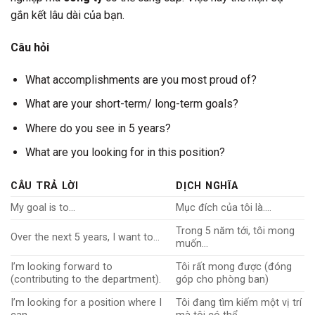
gắn kết lâu dài của bạn.
Câu hỏi
What accomplishments are you most proud of?
What are your short-term/ long-term goals?
Where do you see in 5 years?
What are you looking for in this position?
CÂU TRẢ LỜI
DỊCH NGHĨA
My goal is to…
Mục đích của tôi là….
Trong 5 năm tới, tôi mong
Over the next 5 years, I want to…
muốn…
I’m looking forward to
Tôi rất mong được (đóng
(contributing to the department).
góp cho phòng ban)
I’m looking for a position where I
Tôi đang tìm kiếm một vị trí