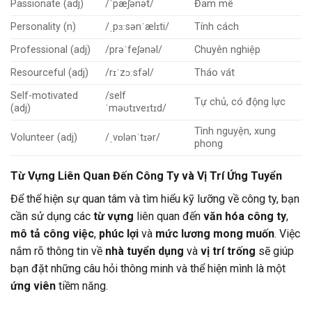
Passionate (adj)
/ˈpæʃənət/
Đam mê
Personality (n)
/ˌpɜːsənˈælɪti/
Tính cách
Professional (adj)
/prəˈfeʃənəl/
Chuyên nghiệp
Resourceful (adj)
/rɪˈzɔːsfəl/
Tháo vát
Self-motivated
/self
Tự chủ, có động lực
(adj)
ˈməʊtɪveɪtɪd/
Tình nguyện, xung
Volunteer (adj)
/ˌvɒlənˈtɪər/
phong
Từ Vựng Liên Quan Đến Công Ty và Vị Trí Ứng Tuyển
Để thể hiện sự quan tâm và tìm hiểu kỹ lưỡng về công ty, bạn
cần sử dụng các
từ vựng
liên quan đến
văn hóa công ty
,
mô tả công việc
,
phúc lợi
và
mức lương mong muốn
. Việc
nắm rõ thông tin về
nhà tuyển dụng
và
vị trí trống
sẽ giúp
bạn đặt những câu hỏi thông minh và thể hiện mình là một
ứng viên
tiềm năng.