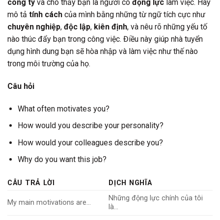
công ty
và cho thấy bạn là người có
động lực
làm việc. Hãy
mô tả
tính cách
của mình bằng những từ ngữ tích cực như
chuyên nghiệp
,
độc lập
,
kiên định
, và nêu rõ những yếu tố
nào thúc đẩy bạn trong công việc. Điều này giúp nhà tuyển
dụng hình dung bạn sẽ hòa nhập và làm việc như thế nào
trong môi trường của họ.
Câu hỏi
What often motivates you?
How would you describe your personality?
How would your colleagues describe you?
Why do you want this job?
CÂU TRẢ LỜI
DỊCH NGHĨA
Những động lực chính của tôi
My main motivations are…
là…