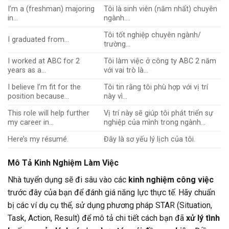
I’m a (freshman) majoring
Tôi là sinh viên (năm nhất) chuyên
in…
ngành….
Tôi tốt nghiệp chuyên ngành/
I graduated from…
trường…
I worked at ABC for 2
Tôi làm việc ở công ty ABC 2 năm
years as a…
với vai trò là…
I believe I’m fit for the
Tôi tin rằng tôi phù hợp với vị trí
position because…
này vì…
This role will help further
Vị trí này sẽ giúp tôi phát triển sự
my career in…
nghiệp của mình trong ngành…
Here’s my résumé.
Đây là sơ yếu lý lịch của tôi.
Mô Tả Kinh Nghiệm Làm Việc
Nhà tuyển dụng sẽ đi sâu vào các
kinh nghiệm công việc
trước đây của bạn để đánh giá năng lực thực tế. Hãy chuẩn
bị các ví dụ cụ thể, sử dụng phương pháp STAR (Situation,
Task, Action, Result) để mô tả chi tiết cách bạn đã
xử lý tình