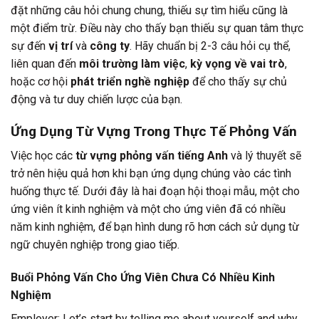
đặt những câu hỏi chung chung, thiếu sự tìm hiểu cũng là
một điểm trừ. Điều này cho thấy bạn thiếu sự quan tâm thực
sự đến
vị trí
và
công ty
. Hãy chuẩn bị 2-3 câu hỏi cụ thể,
liên quan đến
môi trường làm việc
,
kỳ vọng về vai trò
,
hoặc cơ hội
phát triển nghề nghiệp
để cho thấy sự chủ
động và tư duy chiến lược của bạn.
Ứng Dụng Từ Vựng Trong Thực Tế Phỏng Vấn
Việc học các
từ vựng phỏng vấn tiếng Anh
và lý thuyết sẽ
trở nên hiệu quả hơn khi bạn ứng dụng chúng vào các tình
huống thực tế. Dưới đây là hai đoạn hội thoại mẫu, một cho
ứng viên ít kinh nghiệm và một cho ứng viên đã có nhiều
năm kinh nghiệm, để bạn hình dung rõ hơn cách sử dụng từ
ngữ chuyên nghiệp trong giao tiếp.
Buổi Phỏng Vấn Cho Ứng Viên Chưa Có Nhiều Kinh
Nghiệm
Employer: Let’s start by telling me about yourself and why