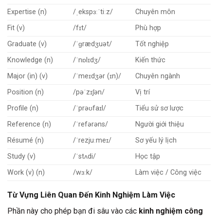
Expertise (n)
/ˌekspɜːˈtiːz/
Chuyên môn
Fit (v)
/fɪt/
Phù hợp
Graduate (v)
/ˈɡrædʒuət/
Tốt nghiệp
Knowledge (n)
/ˈnɒlɪdʒ/
Kiến thức
Major (in) (v)
/ˈmeɪdʒər (ɪn)/
Chuyên ngành
Position (n)
/pəˈzɪʃən/
Vị trí
Profile (n)
/ˈprəʊfaɪl/
Tiểu sử sơ lược
Reference (n)
/ˈrefərəns/
Người giới thiệu
Résumé (n)
/ˈrezjuːmeɪ/
Sơ yếu lý lịch
Study (v)
/ˈstʌdi/
Học tập
Work (v) (n)
/wɜːk/
Làm việc / Công việc
Từ Vựng Liên Quan Đến Kinh Nghiệm Làm Việc
Phần này cho phép bạn đi sâu vào các
kinh nghiệm công