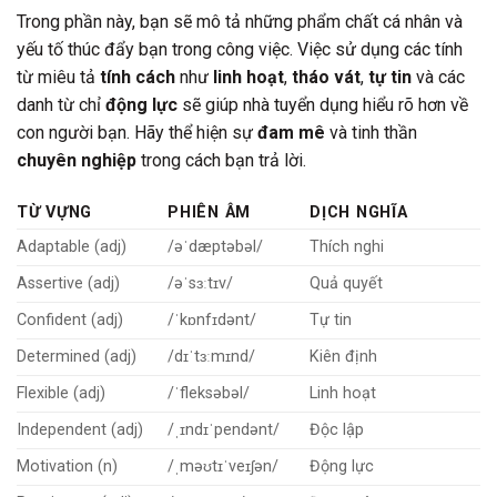
Trong phần này, bạn sẽ mô tả những phẩm chất cá nhân và
yếu tố thúc đẩy bạn trong công việc. Việc sử dụng các tính
từ miêu tả
tính cách
như
linh hoạt
,
tháo vát
,
tự tin
và các
danh từ chỉ
động lực
sẽ giúp nhà tuyển dụng hiểu rõ hơn về
con người bạn. Hãy thể hiện sự
đam mê
và tinh thần
chuyên nghiệp
trong cách bạn trả lời.
TỪ VỰNG
PHIÊN ÂM
DỊCH NGHĨA
Adaptable (adj)
/əˈdæptəbəl/
Thích nghi
Assertive (adj)
/əˈsɜːtɪv/
Quả quyết
Confident (adj)
/ˈkɒnfɪdənt/
Tự tin
Determined (adj)
/dɪˈtɜːmɪnd/
Kiên định
Flexible (adj)
/ˈfleksəbəl/
Linh hoạt
Independent (adj)
/ˌɪndɪˈpendənt/
Độc lập
Motivation (n)
/ˌməʊtɪˈveɪʃən/
Động lực