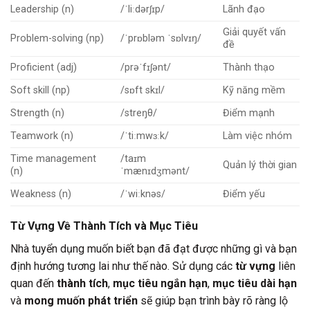
Leadership (n)
/ˈliːdərʃɪp/
Lãnh đạo
Giải quyết vấn
Problem-solving (np)
/ˈprɒbləm ˈsɒlvɪŋ/
đề
Proficient (adj)
/prəˈfɪʃənt/
Thành thạo
Soft skill (np)
/sɒft skɪl/
Kỹ năng mềm
Strength (n)
/streŋθ/
Điểm mạnh
Teamwork (n)
/ˈtiːmwɜːk/
Làm việc nhóm
Time management
/taɪm
Quản lý thời gian
(n)
ˈmænɪdʒmənt/
Weakness (n)
/ˈwiːknəs/
Điểm yếu
Từ Vựng Về Thành Tích và Mục Tiêu
Nhà tuyển dụng muốn biết bạn đã đạt được những gì và bạn
định hướng tương lai như thế nào. Sử dụng các
từ vựng
liên
quan đến
thành tích
,
mục tiêu ngắn hạn
,
mục tiêu dài hạn
và
mong muốn phát triển
sẽ giúp bạn trình bày rõ ràng lộ