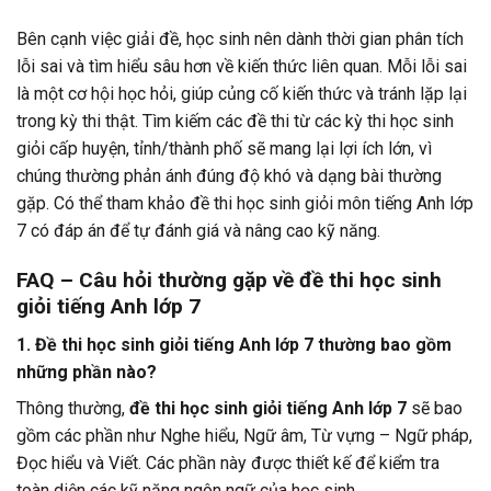
Bên cạnh việc giải đề, học sinh nên dành thời gian phân tích
lỗi sai và tìm hiểu sâu hơn về kiến thức liên quan. Mỗi lỗi sai
là một cơ hội học hỏi, giúp củng cố kiến thức và tránh lặp lại
trong kỳ thi thật. Tìm kiếm các đề thi từ các kỳ thi học sinh
giỏi cấp huyện, tỉnh/thành phố sẽ mang lại lợi ích lớn, vì
chúng thường phản ánh đúng độ khó và dạng bài thường
gặp. Có thể tham khảo đề thi học sinh giỏi môn tiếng Anh lớp
7 có đáp án để tự đánh giá và nâng cao kỹ năng.
FAQ – Câu hỏi thường gặp về đề thi học sinh
giỏi tiếng Anh lớp 7
1.
Đề thi học sinh giỏi tiếng Anh lớp 7 thường bao gồm
những phần nào?
Thông thường,
đề thi học sinh giỏi tiếng Anh lớp 7
sẽ bao
gồm các phần như Nghe hiểu, Ngữ âm, Từ vựng – Ngữ pháp,
Đọc hiểu và Viết. Các phần này được thiết kế để kiểm tra
toàn diện các kỹ năng ngôn ngữ của học sinh.