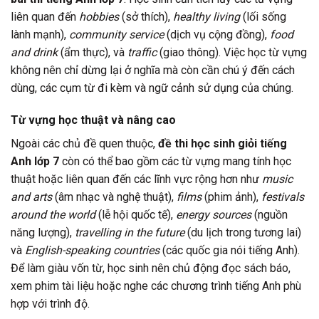
liên quan đến
hobbies
(sở thích),
healthy living
(lối sống
lành mạnh),
community service
(dịch vụ cộng đồng),
food
and drink
(ẩm thực), và
traffic
(giao thông). Việc học từ vựng
không nên chỉ dừng lại ở nghĩa mà còn cần chú ý đến cách
dùng, các cụm từ đi kèm và ngữ cảnh sử dụng của chúng.
Từ vựng học thuật và nâng cao
Ngoài các chủ đề quen thuộc,
đề thi học sinh giỏi tiếng
Anh lớp 7
còn có thể bao gồm các từ vựng mang tính học
thuật hoặc liên quan đến các lĩnh vực rộng hơn như
music
and arts
(âm nhạc và nghệ thuật),
films
(phim ảnh),
festivals
around the world
(lễ hội quốc tế),
energy sources
(nguồn
năng lượng),
travelling in the future
(du lịch trong tương lai)
và
English-speaking countries
(các quốc gia nói tiếng Anh).
Để làm giàu vốn từ, học sinh nên chủ động đọc sách báo,
xem phim tài liệu hoặc nghe các chương trình tiếng Anh phù
hợp với trình độ.