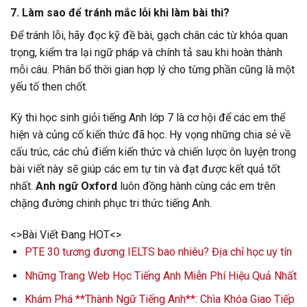
7.
Làm sao để tránh mắc lỗi khi làm bài thi?
Để tránh lỗi, hãy đọc kỹ đề bài, gạch chân các từ khóa quan
trọng, kiểm tra lại ngữ pháp và chính tả sau khi hoàn thành
mỗi câu. Phân bổ thời gian hợp lý cho từng phần cũng là một
yếu tố then chốt.
Kỳ thi học sinh giỏi tiếng Anh lớp 7 là cơ hội để các em thể
hiện và củng cố kiến thức đã học. Hy vọng những chia sẻ về
cấu trúc, các chủ điểm kiến thức và chiến lược ôn luyện trong
bài viết này sẽ giúp các em tự tin và đạt được kết quả tốt
nhất.
Anh ngữ Oxford
luôn đồng hành cùng các em trên
chặng đường chinh phục tri thức tiếng Anh.
<>Bài Viết Đang HOT<>
PTE 30 tương đương IELTS bao nhiêu? Địa chỉ học uy tín
Những Trang Web Học Tiếng Anh Miễn Phí Hiệu Quả Nhất
Khám Phá **Thành Ngữ Tiếng Anh**: Chìa Khóa Giao Tiếp