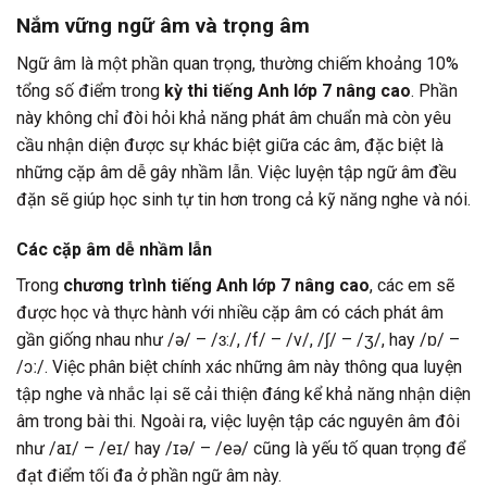
Nắm vững ngữ âm và trọng âm
Ngữ âm là một phần quan trọng, thường chiếm khoảng 10%
tổng số điểm trong
kỳ thi tiếng Anh lớp 7 nâng cao
. Phần
này không chỉ đòi hỏi khả năng phát âm chuẩn mà còn yêu
cầu nhận diện được sự khác biệt giữa các âm, đặc biệt là
những cặp âm dễ gây nhầm lẫn. Việc luyện tập ngữ âm đều
đặn sẽ giúp học sinh tự tin hơn trong cả kỹ năng nghe và nói.
Các cặp âm dễ nhầm lẫn
Trong
chương trình tiếng Anh lớp 7 nâng cao
, các em sẽ
được học và thực hành với nhiều cặp âm có cách phát âm
gần giống nhau như /ə/ – /ɜ:/, /f/ – /v/, /ʃ/ – /ʒ/, hay /ɒ/ –
/ɔː/. Việc phân biệt chính xác những âm này thông qua luyện
tập nghe và nhắc lại sẽ cải thiện đáng kể khả năng nhận diện
âm trong bài thi. Ngoài ra, việc luyện tập các nguyên âm đôi
như /aɪ/ – /eɪ/ hay /ɪə/ – /eə/ cũng là yếu tố quan trọng để
đạt điểm tối đa ở phần ngữ âm này.