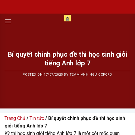
Skip
to
content
Bí quyết chinh phục đề thi học sinh giỏi
tiếng Anh lớp 7
POSTED ON
17/07/2025
BY
TEAM ANH NGỮ OXFORD
Trang Chủ
/
Tin tức
/ Bí quyết chinh phục đề thi học sinh
giỏi tiếng Anh lớp 7
Kỳ thi học sinh giỏi tiếng Anh lớp 7 là một cột mốc quan