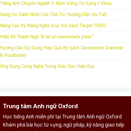
Tiếng Anh Chuyên Ngành Y: Nắm Vững Từ Vựng Y Khoa
Dạng So Sánh Nhất Của Tính Từ: Hướng Dẫn Chi Tiết
Nâng Cao Kỹ Năng Nghe Đọc Với Sách Target TOEIC
Hiểu Rõ Thành Ngữ “A lot on someone’s plate”
Hướng Dẫn Sử Dụng Hiệu Quả Bộ Sách Destination Grammar
& Vocabulary
Ứng Dụng Công Nghệ Trong Giáo Dục Hiện Đại
Trung tâm Anh ngữ Oxford
Học tiếng Anh miễn phí tại Trung tâm Anh ngữ Oxford
Khám phá bài học từ vựng, ngữ pháp, kỹ năng giao tiếp