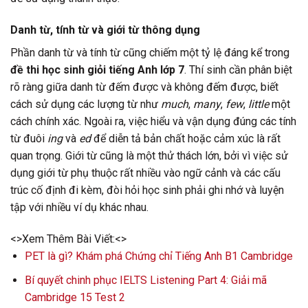
Danh từ, tính từ và giới từ thông dụng
Phần danh từ và tính từ cũng chiếm một tỷ lệ đáng kể trong
đề thi học sinh giỏi tiếng Anh lớp 7
. Thí sinh cần phân biệt
rõ ràng giữa danh từ đếm được và không đếm được, biết
cách sử dụng các lượng từ như
much
,
many
,
few
,
little
một
cách chính xác. Ngoài ra, việc hiểu và vận dụng đúng các tính
từ đuôi
ing
và
ed
để diễn tả bản chất hoặc cảm xúc là rất
quan trọng. Giới từ cũng là một thử thách lớn, bởi vì việc sử
dụng giới từ phụ thuộc rất nhiều vào ngữ cảnh và các cấu
trúc cố định đi kèm, đòi hỏi học sinh phải ghi nhớ và luyện
tập với nhiều ví dụ khác nhau.
<>Xem Thêm Bài Viết:<>
PET là gì? Khám phá Chứng chỉ Tiếng Anh B1 Cambridge
Bí quyết chinh phục IELTS Listening Part 4: Giải mã
Cambridge 15 Test 2