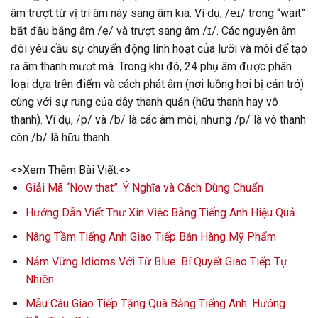
âm trượt từ vị trí âm này sang âm kia. Ví dụ, /eɪ/ trong “wait”
bắt đầu bằng âm /e/ và trượt sang âm /ɪ/. Các nguyên âm
đôi yêu cầu sự chuyển động linh hoạt của lưỡi và môi để tạo
ra âm thanh mượt mà. Trong khi đó, 24 phụ âm được phân
loại dựa trên điểm và cách phát âm (nơi luồng hơi bị cản trở)
cùng với sự rung của dây thanh quản (hữu thanh hay vô
thanh). Ví dụ, /p/ và /b/ là các âm môi, nhưng /p/ là vô thanh
còn /b/ là hữu thanh.
<>Xem Thêm Bài Viết:<>
Giải Mã “Now that”: Ý Nghĩa và Cách Dùng Chuẩn
Hướng Dẫn Viết Thư Xin Việc Bằng Tiếng Anh Hiệu Quả
Nâng Tầm Tiếng Anh Giao Tiếp Bán Hàng Mỹ Phẩm
Nắm Vững Idioms Với Từ Blue: Bí Quyết Giao Tiếp Tự
Nhiên
Mẫu Câu Giao Tiếp Tặng Quà Bằng Tiếng Anh: Hướng