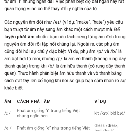
tự âm “i” nhưng ngân dài. Việc phân biệt độ dài ngắn này rất
quan trọng vì nó có thể thay đổi ý nghĩa của từ.
Các nguyên âm đôi như /eɪ/ (ví dụ: “make”, “hate”) yêu cầu
bạn trượt từ âm này sang âm khác một cách mượt mà. Để
luyện phát âm
chuẩn, bạn nên tách riêng từng âm đơn trong
nguyên âm đôi rồi tập nối chúng lại. Ngoài ra, các phụ âm
cũng đòi hỏi sự chú ý đặc biệt. Ví dụ, phụ âm /p/ và /b/ là
âm bật hơi từ môi, nhưng /p/ là âm vô thanh (không rung dây
thanh quản) trong khi /b/ là âm hữu thanh (có rung dây thanh
quản). Thực hành phân biệt âm hữu thanh và vô thanh bằng
cách đặt tay lên cổ họng khi nói sẽ giúp bạn cảm nhận rõ sự
khác biệt.
ÂM
CÁCH PHÁT ÂM
VÍ DỤ
Phát âm giống “i” trong tiếng Việt
/ɪ /
kit /kɪt/, bid bɪd/
nhưng ngắn hơn
dress /dres/,
/e /
Phát âm giống “e” như trong tiếng Việt
test /test/