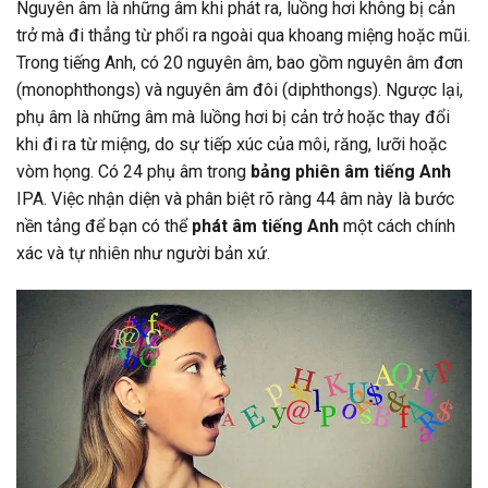
Nguyên âm là những âm khi phát ra, luồng hơi không bị cản
trở mà đi thẳng từ phổi ra ngoài qua khoang miệng hoặc mũi.
Trong tiếng Anh, có 20 nguyên âm, bao gồm nguyên âm đơn
(monophthongs) và nguyên âm đôi (diphthongs). Ngược lại,
phụ âm là những âm mà luồng hơi bị cản trở hoặc thay đổi
khi đi ra từ miệng, do sự tiếp xúc của môi, răng, lưỡi hoặc
vòm họng. Có 24 phụ âm trong
bảng phiên âm tiếng Anh
IPA. Việc nhận diện và phân biệt rõ ràng 44 âm này là bước
nền tảng để bạn có thể
phát âm tiếng Anh
một cách chính
xác và tự nhiên như người bản xứ.