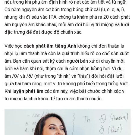
nói, trong khi phụ âm định hình rõ nét các âm tiết và từ ngữ.
Có năm nguyên âm cơ bản trong bảng chữ cái (u, e, o, a, i),
nhưng khi đi sâu vào IPA, chúng ta khám phá ra 20 cách phát
âm nguyên âm khác nhau, mỗi âm đòi hỏi vị trí miệng và lưỡi
đặc trưng để đạt được độ chuẩn xác.
Việc học
cách phát âm tiếng Anh
không chỉ đơn thuần là
nhại lại âm thanh mà còn là quá trình hiểu rõ cơ chế sản xuất
âm. Bạn cần quan sát kỹ cách người bản xứ di chuyển môi,
lưỡi và hàm khi nói, thậm chí là cảm nhận luồng hơi. Ví dụ,
âm /θ/ và /ð/ (như trong “think” và “this”) đòi hỏi đặt lưỡi
giữa hai hàm răng, một vị trí không phổ biến trong tiếng Việt.
Khi
luyện phát âm
các âm này, việc bắt chước chính xác vị
trí miệng là chìa khóa để tạo ra âm thanh chuẩn.