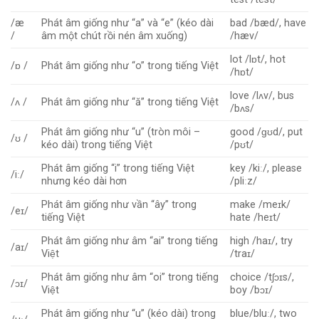
/æ
Phát âm giống như “a” và “e” (kéo dài
bad /bæd/, have
/
âm một chút rồi nén âm xuống)
/hæv/
lot /lɒt/, hot
/ɒ /
Phát âm giống như “o” trong tiếng Việt
/hɒt/
love /lʌv/, bus
/ʌ /
Phát âm giống như “ă” trong tiếng Việt
/bʌs/
Phát âm giống như “u” (tròn môi –
good /ɡʊd/, put
/ʊ /
kéo dài) trong tiếng Việt
/pʊt/
Phát âm giống “i” trong tiếng Việt
key /kiː/, please
/iː/
nhưng kéo dài hơn
/pliːz/
Phát âm giống như vần “ây” trong
make /meɪk/
/eɪ/
tiếng Việt
hate /heɪt/
Phát âm giống như âm “ai” trong tiếng
high /haɪ/, try
/aɪ/
Việt
/traɪ/
Phát âm giống như âm “oi” trong tiếng
choice /tʃɔɪs/,
/ɔɪ/
Việt
boy /bɔɪ/
Phát âm giống như “u” (kéo dài) trong
blue/bluː/, two