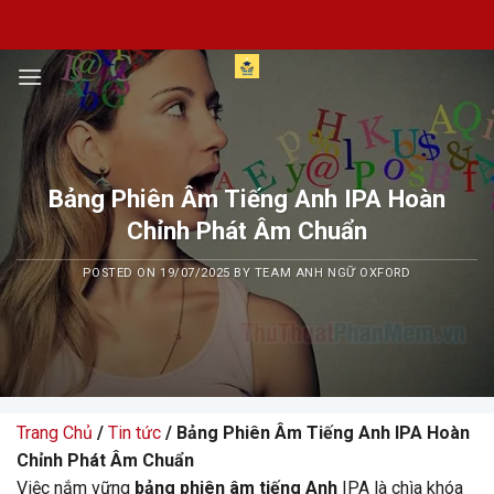
Skip
to
content
Bảng Phiên Âm Tiếng Anh IPA Hoàn
Chỉnh Phát Âm Chuẩn
POSTED ON
19/07/2025
BY
TEAM ANH NGỮ OXFORD
Trang Chủ
/
Tin tức
/ Bảng Phiên Âm Tiếng Anh IPA Hoàn
Chỉnh Phát Âm Chuẩn
Việc nắm vững
bảng phiên âm tiếng Anh
IPA là chìa khóa