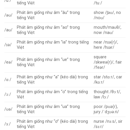
/uː/
tiếng Việt
/tuː/
Phát âm giống như âm “âu” trong
show /ʃəʊ/, no
/əʊ/
tiếng Việt
/noʊ/
Phát âm giống như âm “ao” trong
mouth/maʊθ/,
/aʊ/
tiếng Việt
now /naʊ/
Phát âm giống như âm “ia” trong tiếng
near /nɪə(r)/,
/ɪə/
Việt
here /hɪər/
square
Phát âm giống như âm “ue” trong
/eə/
/skweə(r)/, fair
tiếng Việt
/feər/
Phát âm giống như “a” (kéo dài) trong
star /stɑːr/, car
/ɑː/
tiếng Việt
/kɑːr/
Phát âm giống như âm “o” trong tiếng
thought /θɔːt/,
/ɔː/
Việt
law /lɔː/
Phát âm giống như âm “ua” trong
poor /pʊə(r),
/ʊə/
tiếng Việt
jury /ˈdʒʊə.ri/
Phát âm giống như “ơ” (kéo dài) trong
nurse /nɜːs/, sir
/ɜː/
tiếng Việt
/sɜːr/