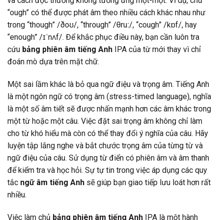
và cách đọc thường không tương ứng một-một. Ví dụ, chữ
“ough” có thể được phát âm theo nhiều cách khác nhau như
trong “though” /ðoʊ/, “through” /θruː/, “cough” /kɒf/, hay
“enough” /ɪˈnʌf/. Để khắc phục điều này, bạn cần luôn tra
cứu
bảng phiên âm tiếng Anh
IPA của từ mới thay vì chỉ
đoán mò dựa trên mặt chữ.
Một sai lầm khác là bỏ qua ngữ điệu và trọng âm. Tiếng Anh
là một ngôn ngữ có trọng âm (stress-timed language), nghĩa
là một số âm tiết sẽ được nhấn mạnh hơn các âm khác trong
một từ hoặc một câu. Việc đặt sai trọng âm không chỉ làm
cho từ khó hiểu mà còn có thể thay đổi ý nghĩa của câu. Hãy
luyện tập lắng nghe và bắt chước trọng âm của từng từ và
ngữ điệu của câu. Sử dụng từ điển có phiên âm và âm thanh
để kiểm tra và học hỏi. Sự tự tin trong việc áp dụng các quy
tắc
ngữ âm tiếng Anh
sẽ giúp bạn giao tiếp lưu loát hơn rất
nhiều.
Việc làm chủ
bảng phiên âm tiếng Anh
IPA là một hành