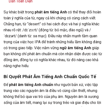
Dẫn Toàn Diện
Sự khác biệt trong
phát âm tiếng Anh
có thể thay đổi hoàn
toàn ý nghĩa của từ, ngay cả khi chúng có cùng cách viết.
Chẳng hạn, từ “desert” có hai cách đọc và hai ý nghĩa khác
nhau rõ rệt: /dɪˈzɜːrt/ (động từ: bỏ mặc, đào ngũ) và /
ˈdɛzərt/ (danh từ: sa mạc). Điều này nhấn mạnh tầm quan
trọng của việc học IPA để tránh những hiểu lầm không đáng
có trong giao tiếp. Việc nắm vững
ngữ âm tiếng Anh
giúp
bạn không chỉ phát âm chuẩn mà còn nhận diện được các từ
đồng âm, đồng tự có nghĩa khác nhau, từ đó nâng cao khả
năng nghe hiểu.
Bí Quyết Phát Âm Tiếng Anh Chuẩn Quốc Tế
Để
phát âm tiếng Anh chuẩn
như người bản xứ, việc tập
trung vào các nguyên âm là điều vô cùng cần thiết, nhưng
không thể bỏ qua vai trò của phụ âm. Nguyên âm là xương
sống của âm tiết, mang lại sự trong trẻo và giai điệu cho lời