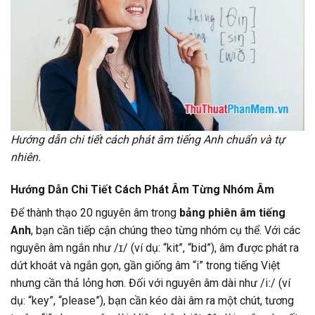
Hướng dẫn chi tiết cách phát âm tiếng Anh chuẩn và tự
nhiên.
Hướng Dẫn Chi Tiết Cách Phát Âm Từng Nhóm Âm
Để thành thạo 20 nguyên âm trong
bảng phiên âm tiếng
Anh
, bạn cần tiếp cận chúng theo từng nhóm cụ thể. Với các
nguyên âm ngắn như /ɪ/ (ví dụ: “kit”, “bid”), âm được phát ra
dứt khoát và ngắn gọn, gần giống âm “i” trong tiếng Việt
nhưng cần thả lỏng hơn. Đối với nguyên âm dài như /iː/ (ví
dụ: “key”, “please”), bạn cần kéo dài âm ra một chút, tương