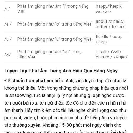
Phát âm giống như âm “i” trong tiếng
happy/’hæpi/,
/i /
Việt
we /wiː/
about /ə’baʊt/,
/ə /
Phát âm giống như “ơ” trong tiếng Việt
butter /ˈbʌt.ər/
flu /fluː/ coop
/u /
Phát âm giống như “u” trong tiếng Việt
/kuːp/
Phát âm giống như âm “âu” trong
result /ri’zʌlt/
/ʌl/
tiếng Việt
culture /ˈkʌl.tʃər/
Luyện Tập Phát Âm Tiếng Anh Hiệu Quả Hàng Ngày
Để
chuẩn hóa phát âm
tiếng Anh, việc luyện tập đều đặn là
không thể thiếu. Một trong những phương pháp hiệu quả nhất
là shadowing, tức là nhại lại y hệt những gì bạn nghe được
từ người bản xứ, từ ngữ điệu, tốc độ cho đến cách nhấn nhá
âm thanh. Hãy tìm kiếm các tài liệu nghe chất lượng cao như
podcast, video, hoặc phim ảnh có phụ đề tiếng Anh và luyện
tập thường xuyên. Khoảng 15-30 phút mỗi ngày dành cho
việc shadowing có thể mang lại sự cải thiện đáng kể về
khả