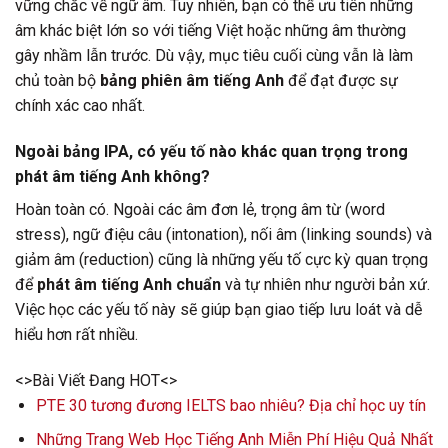
vững chắc về ngữ âm. Tuy nhiên, bạn có thể ưu tiên những
âm khác biệt lớn so với tiếng Việt hoặc những âm thường
gây nhầm lẫn trước. Dù vậy, mục tiêu cuối cùng vẫn là làm
chủ toàn bộ
bảng phiên âm tiếng Anh
để đạt được sự
chính xác cao nhất.
Ngoài bảng IPA, có yếu tố nào khác quan trọng trong
phát âm tiếng Anh không?
Hoàn toàn có. Ngoài các âm đơn lẻ, trọng âm từ (word
stress), ngữ điệu câu (intonation), nối âm (linking sounds) và
giảm âm (reduction) cũng là những yếu tố cực kỳ quan trọng
để
phát âm tiếng Anh chuẩn
và tự nhiên như người bản xứ.
Việc học các yếu tố này sẽ giúp bạn giao tiếp lưu loát và dễ
hiểu hơn rất nhiều.
<>Bài Viết Đang HOT<>
PTE 30 tương đương IELTS bao nhiêu? Địa chỉ học uy tín
Những Trang Web Học Tiếng Anh Miễn Phí Hiệu Quả Nhất