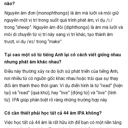
nào?
Nguyên âm đơn (monophthongs) là âm mà lưỡi và môi giữ
nguyên một vị trí trong suốt quá trình phát âm, ví dụ /iː/
trong “sheep”. Nguyên âm đôi (diphthongs) là âm mà lưỡi và
môi di chuyển từ vị trí này sang vị trí khác, tạo thành âm
trượt, ví dụ /eɪ/ trong “make”.
Tại sao một số từ tiếng Anh lại có cách viết giống nhau
nhưng phát âm khác nhau?
Điều này thường xảy ra do lịch sử phát triển của tiếng Anh,
nơi nhiều từ có nguồn gốc khác nhau hoặc trải qua sự thay
đổi âm thanh theo thời gian. Ví dụ điển hình là từ “read” (hiện
tại) và “read” (quá khứ), hay “live” (động từ) và “live” (tính
từ). IPA giúp phân biệt rõ ràng những trường hợp này.
Có cần thiết phải học tất cả 44 âm IPA không?
Việc học tất cả 44 âm là rất hữu ích để bạn có một nền tảng