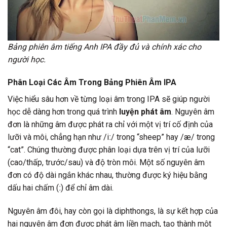
Bảng phiên âm tiếng Anh IPA đầy đủ và chính xác cho
người học.
Phân Loại Các Âm Trong Bảng Phiên Âm IPA
Việc hiểu sâu hơn về từng loại âm trong IPA sẽ giúp người
học dễ dàng hơn trong quá trình
luyện phát âm
. Nguyên âm
đơn là những âm được phát ra chỉ với một vị trí cố định của
lưỡi và môi, chẳng hạn như /iː/ trong “sheep” hay /æ/ trong
“cat”. Chúng thường được phân loại dựa trên vị trí của lưỡi
(cao/thấp, trước/sau) và độ tròn môi. Một số nguyên âm
đơn có độ dài ngắn khác nhau, thường được ký hiệu bằng
dấu hai chấm (ː) để chỉ âm dài.
Nguyên âm đôi, hay còn gọi là diphthongs, là sự kết hợp của
hai nguyên âm đơn được phát âm liền mạch, tạo thành một