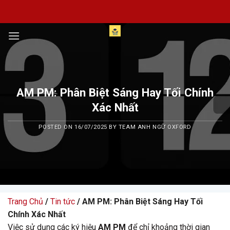
Skip
to
content
AM PM: Phân Biệt Sáng Hay Tối Chính
Xác Nhất
POSTED ON
16/07/2025
BY
TEAM ANH NGỮ OXFORD
Trang Chủ
/
Tin tức
/ AM PM: Phân Biệt Sáng Hay Tối
Chính Xác Nhất
Việc sử dụng các ký hiệu
AM PM
để chỉ khoảng thời gian