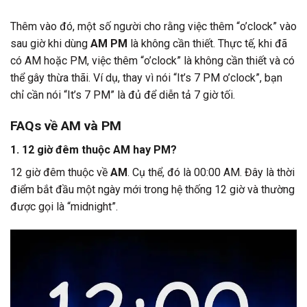
Thêm vào đó, một số người cho rằng việc thêm “o’clock” vào
sau giờ khi dùng
AM PM
là không cần thiết. Thực tế, khi đã
có AM hoặc PM, việc thêm “o’clock” là không cần thiết và có
thể gây thừa thãi. Ví dụ, thay vì nói “It’s 7 PM o’clock”, bạn
chỉ cần nói “It’s 7 PM” là đủ để diễn tả 7 giờ tối.
FAQs về AM và PM
1. 12 giờ đêm thuộc AM hay PM?
12 giờ đêm thuộc về
AM
. Cụ thể, đó là 00:00 AM. Đây là thời
điểm bắt đầu một ngày mới trong hệ thống 12 giờ và thường
được gọi là “midnight”.