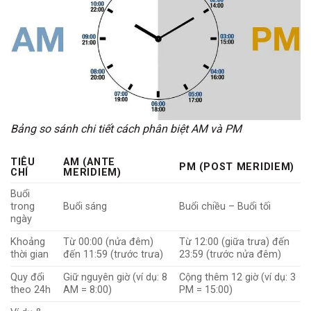
Bảng so sánh chi tiết cách phân biệt AM và PM
TIÊU
AM (ANTE
PM (POST MERIDIEM)
CHÍ
MERIDIEM)
Buổi
trong
Buổi sáng
Buổi chiều – Buổi tối
ngày
Khoảng
Từ 00:00 (nửa đêm)
Từ 12:00 (giữa trưa) đến
thời gian
đến 11:59 (trước trưa)
23:59 (trước nửa đêm)
Quy đổi
Giữ nguyên giờ (ví dụ: 8
Cộng thêm 12 giờ (ví dụ: 3
theo 24h
AM = 8:00)
PM = 15:00)