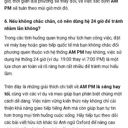
giờ, thời gian địa phương sẽ thay đổi, và việc xác định
AM
PM
sẽ tuân theo múi giờ mới đó.
6. Nếu không chắc chắn, có nên dùng hệ 24 giờ để tránh
nhầm lẫn không?
Trong các tình huống quan trọng như lịch hẹn công việc, đặt
vé máy bay hoặc giao tiếp quốc tế mà bạn không chắc đối
phương quen thuộc với hệ thống
AM PM
hay không, việc sử
dụng hệ thống 24 giờ (ví dụ: 19:00 thay vì 7:00 PM) là một
lựa chọn an toàn và rõ ràng hơn rất nhiều để tránh mọi hiểu
lầm.
Trên đây là những giải thích chi tiết về
AM PM là sáng hay
tối
, cùng với các ví dụ và mẹo giúp bạn phân biệt chúng một
cách dễ dàng. Việc nắm vững kiến thức này không chỉ cải
thiện khả năng giao tiếp tiếng Anh mà còn giúp bạn tự tin
hơn trong mọi tình huống cuộc sống. Hãy tiếp tục theo dõi
các bài viết hữu ích khác từ Anh ngữ Oxford để nâng cao