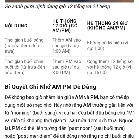
So sánh giữa định dạng giờ 12 tiếng và 24 tiếng
HỆ THỐNG
HỆ THỐNG 24 GIỜ
NỘI DUNG
12 GIỜ (CÓ
(KHÔNG AM/PM)
AM/PM)
Thời gian buổi sáng
Thêm
AM
vào
Không có ký hiệu (ví
(từ nửa đêm đến
sau giờ (ví dụ:
dụ: 1:00)
trưa)
1:00 AM)
Thời gian buổi chiều,
Thêm
PM
vào
Cộng thêm 12 tiếng so
buổi tối (từ trưa đến
sau giờ (ví dụ:
với hệ thống 12 giờ (ví
nửa đêm)
3:00 PM)
dụ: 15:00)
Bí Quyết Ghi Nhớ AM PM Dễ Dàng
Để không bao giờ nhầm lẫn giữa
AM
và
PM
, bạn có thể áp
dụng một số mẹo nhỏ. Hãy nhớ rằng
AM
thường gắn liền với
từ “morning” (buổi sáng), vì cả hai đều bắt đầu bằng chữ “M”
và diễn tả khoảng thời gian từ sau nửa đêm đến trưa. Ngược
lại,
PM
có thể liên tưởng đến “past noon” (sau buổi trưa)
hoặc “post-meridiem” để dễ dàng nhớ rằng nó chỉ buổi chiều