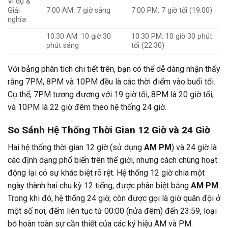
Ví dụ &
Giải
7:00 AM: 7 giờ sáng
7:00 PM: 7 giờ tối (19:00)
nghĩa
10:30 AM: 10 giờ 30
10:30 PM: 10 giờ 30 phút
phút sáng
tối (22:30)
Với bảng phân tích chi tiết trên, bạn có thể dễ dàng nhận thấy
rằng 7PM, 8PM và 10PM đều là các thời điểm vào buổi tối.
Cụ thể, 7PM tương đương với 19 giờ tối, 8PM là 20 giờ tối,
và 10PM là 22 giờ đêm theo hệ thống 24 giờ.
So Sánh Hệ Thống Thời Gian 12 Giờ và 24 Giờ
Hai hệ thống thời gian 12 giờ (sử dụng
AM PM
) và 24 giờ là
các định dạng phổ biến trên thế giới, nhưng cách chúng hoạt
động lại có sự khác biệt rõ rệt. Hệ thống 12 giờ chia một
ngày thành hai chu kỳ 12 tiếng, được phân biệt bằng
AM PM
.
Trong khi đó, hệ thống 24 giờ, còn được gọi là giờ quân đội ở
một số nơi, đếm liên tục từ 00:00 (nửa đêm) đến 23:59, loại
bỏ hoàn toàn sự cần thiết của các ký hiệu AM và PM.