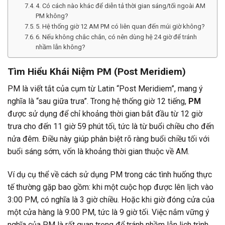
4. Có cách nào khác để diễn tả thời gian sáng/tối ngoài AM
PM không?
5. Hệ thống giờ 12 AM PM có liên quan đến múi giờ không?
6. Nếu không chắc chắn, có nên dùng hệ 24 giờ để tránh
nhầm lẫn không?
Tìm Hiểu Khái Niệm PM (Post Meridiem)
PM là viết tắt của cụm từ Latin “Post Meridiem”, mang ý
nghĩa là “sau giữa trưa”. Trong hệ thống giờ 12 tiếng,
PM
được sử dụng để chỉ khoảng thời gian bắt đầu từ 12 giờ
trưa cho đến 11 giờ 59 phút tối, tức là từ buổi chiều cho đến
nửa đêm. Điều này giúp phân biệt rõ ràng buổi chiều tối với
buổi sáng sớm, vốn là khoảng thời gian thuộc về AM.
Ví dụ cụ thể về cách sử dụng PM trong các tình huống thực
tế thường gặp bao gồm: khi một cuộc họp được lên lịch vào
3:00 PM, có nghĩa là 3 giờ chiều. Hoặc khi giờ đóng cửa của
một cửa hàng là 9:00 PM, tức là 9 giờ tối. Việc nắm vững ý
nghĩa của PM là rất quan trọng để tránh nhầm lẫn lịch trình