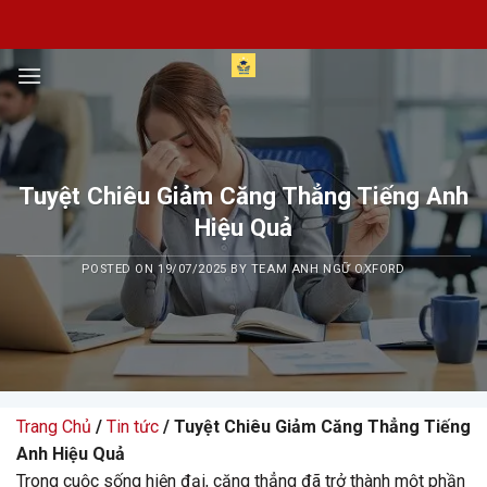
Skip
to
content
Tuyệt Chiêu Giảm Căng Thẳng Tiếng Anh
Hiệu Quả
POSTED ON
19/07/2025
BY
TEAM ANH NGỮ OXFORD
Trang Chủ
/
Tin tức
/ Tuyệt Chiêu Giảm Căng Thẳng Tiếng
Anh Hiệu Quả
Trong cuộc sống hiện đại, căng thẳng đã trở thành một phần