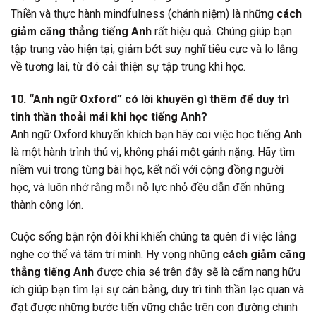
Thiền và thực hành mindfulness (chánh niệm) là những
cách
giảm căng thẳng tiếng Anh
rất hiệu quả. Chúng giúp bạn
tập trung vào hiện tại, giảm bớt suy nghĩ tiêu cực và lo lắng
về tương lai, từ đó cải thiện sự tập trung khi học.
10. “Anh ngữ Oxford” có lời khuyên gì thêm để duy trì
tinh thần thoải mái khi học tiếng Anh?
Anh ngữ Oxford khuyến khích bạn hãy coi việc học tiếng Anh
là một hành trình thú vị, không phải một gánh nặng. Hãy tìm
niềm vui trong từng bài học, kết nối với cộng đồng người
học, và luôn nhớ rằng mỗi nỗ lực nhỏ đều dẫn đến những
thành công lớn.
Cuộc sống bận rộn đôi khi khiến chúng ta quên đi việc lắng
nghe cơ thể và tâm trí mình. Hy vọng những
cách giảm căng
thẳng tiếng Anh
được chia sẻ trên đây sẽ là cẩm nang hữu
ích giúp bạn tìm lại sự cân bằng, duy trì tinh thần lạc quan và
đạt được những bước tiến vững chắc trên con đường chinh