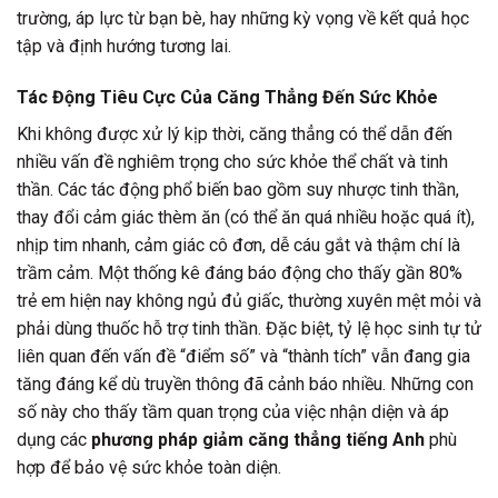
trường, áp lực từ bạn bè, hay những kỳ vọng về kết quả học
tập và định hướng tương lai.
Tác Động Tiêu Cực Của Căng Thẳng Đến Sức Khỏe
Khi không được xử lý kịp thời, căng thẳng có thể dẫn đến
nhiều vấn đề nghiêm trọng cho sức khỏe thể chất và tinh
thần. Các tác động phổ biến bao gồm suy nhược tinh thần,
thay đổi cảm giác thèm ăn (có thể ăn quá nhiều hoặc quá ít),
nhịp tim nhanh, cảm giác cô đơn, dễ cáu gắt và thậm chí là
trầm cảm. Một thống kê đáng báo động cho thấy gần 80%
trẻ em hiện nay không ngủ đủ giấc, thường xuyên mệt mỏi và
phải dùng thuốc hỗ trợ tinh thần. Đặc biệt, tỷ lệ học sinh tự tử
liên quan đến vấn đề “điểm số” và “thành tích” vẫn đang gia
tăng đáng kể dù truyền thông đã cảnh báo nhiều. Những con
số này cho thấy tầm quan trọng của việc nhận diện và áp
dụng các
phương pháp giảm căng thẳng tiếng Anh
phù
hợp để bảo vệ sức khỏe toàn diện.