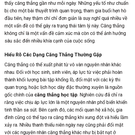
thấy căng thẳng gần như mỗi ngày. Những yếu tố như chuẩn
bị cho một bài thuyết trình quan trọng, tham gia buổi hẹn hò
đầu tiên, hay thậm chí chỉ đơn giản là suy nghĩ quá nhiều về
một vấn đề có thể gây ra trạng thái tâm lý này. Căng thẳng
không chỉ là một vấn đề cảm xúc mà còn có thể ảnh hưởng
sâu sắc đến nhiều khía cạnh của cuộc sống.
Hiểu Rõ Các Dạng Căng Thẳng Thường Gặp
Căng thẳng có thể xuất phát từ vô vàn nguyên nhân khác
nhau. Đối với học sinh, sinh viên, áp lực từ việc phải hoàn
thành khối lượng bài tập khổng lồ, đối mặt với các kỳ thi
quan trọng, hoặc lịch học dày đặc thường xuyên là nguồn
gốc chính của
căng thẳng học tập
. Nghiên cứu đã chỉ ra
rằng việc chịu áp lực lớn là một nguyên nhân phổ biến khiến
tinh thần sa sút. Bên cạnh đó, các mối quan hệ xã hội, gia
đình cũng có thể tạo ra căng thẳng khi xung đột và hiểu lầm
xảy ra. Nhiều thanh thiếu niên ngày nay cũng phải đối mặt
với các nguyên nhân căng thẳng khác như bị bắt nạt ở