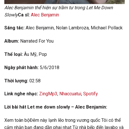
Alec Benjamin thể hiện sự trầm tư trong Let Me Down
Slowly
Ca sĩ:
Alec Benjamin
Sáng tác:
Alec Benjamin, Nolan Lambroza, Michael Pollack
Album:
Narrated For You
Thể loại:
Âu Mỹ, Pop
Ngày phát hành:
5/6/2018
Thời lượng:
02:58
Link nghe nhạc:
ZingMp3
,
Nhaccuatui
,
Spotify
Lời bài hát Let me down slowly – Alec Benjamin:
Xem toàn bộĐêm này lạnh lẽo trong vương quốc Tôi có thể
cảm nhận bạn đang dần phai nhạt Từ nhà bếp đến lavabo và