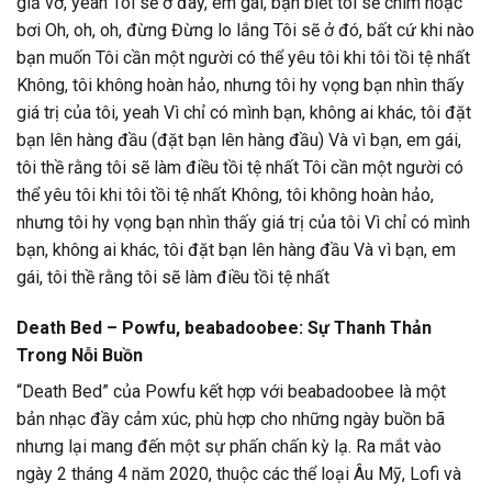
giả vờ, yeah Tôi sẽ ở đây, em gái, bạn biết tôi sẽ chìm hoặc
bơi Oh, oh, oh, đừng Đừng lo lắng Tôi sẽ ở đó, bất cứ khi nào
bạn muốn Tôi cần một người có thể yêu tôi khi tôi tồi tệ nhất
Không, tôi không hoàn hảo, nhưng tôi hy vọng bạn nhìn thấy
giá trị của tôi, yeah Vì chỉ có mình bạn, không ai khác, tôi đặt
bạn lên hàng đầu (đặt bạn lên hàng đầu) Và vì bạn, em gái,
tôi thề rằng tôi sẽ làm điều tồi tệ nhất Tôi cần một người có
thể yêu tôi khi tôi tồi tệ nhất Không, tôi không hoàn hảo,
nhưng tôi hy vọng bạn nhìn thấy giá trị của tôi Vì chỉ có mình
bạn, không ai khác, tôi đặt bạn lên hàng đầu Và vì bạn, em
gái, tôi thề rằng tôi sẽ làm điều tồi tệ nhất
Death Bed – Powfu, beabadoobee: Sự Thanh Thản
Trong Nỗi Buồn
“Death Bed” của Powfu kết hợp với beabadoobee là một
bản nhạc đầy cảm xúc, phù hợp cho những ngày buồn bã
nhưng lại mang đến một sự phấn chấn kỳ lạ. Ra mắt vào
ngày 2 tháng 4 năm 2020, thuộc các thể loại Âu Mỹ, Lofi và