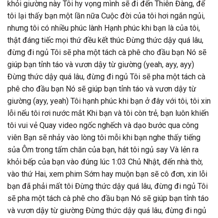
khỏi giường này Tôi hy vọng mình sẽ đi đến Thiên Đàng, để
tôi lại thấy bạn một lần nữa Cuộc đời của tôi hơi ngắn ngủi,
nhưng tôi có nhiều phúc lành Hạnh phúc khi bạn là của tôi,
thật đáng tiếc mọi thứ đều kết thúc Đừng thức dậy quá lâu,
đừng đi ngủ Tôi sẽ pha một tách cà phê cho đầu bạn Nó sẽ
giúp bạn tỉnh táo và vươn dậy từ giường (yeah, ayy, ayy)
Đừng thức dậy quá lâu, đừng đi ngủ Tôi sẽ pha một tách cà
phê cho đầu bạn Nó sẽ giúp bạn tỉnh táo và vươn dậy từ
giường (ayy, yeah) Tôi hạnh phúc khi bạn ở đây với tôi, tôi xin
lỗi nếu tôi rơi nước mắt Khi bạn và tôi còn trẻ, bạn luôn khiến
tôi vui vẻ Quay video ngốc nghếch và dạo bước qua công
viên Bạn sẽ nhảy vào lòng tôi mỗi khi bạn nghe thấy tiếng
sủa Ôm trong tấm chăn của bạn, hát tôi ngủ say Và lẻn ra
khỏi bếp của bạn vào đúng lúc 1:03 Chủ Nhật, đến nhà thờ,
vào thứ Hai, xem phim Sớm hay muộn bạn sẽ cô đơn, xin lỗi
bạn đã phải mất tôi Đừng thức dậy quá lâu, đừng đi ngủ Tôi
sẽ pha một tách cà phê cho đầu bạn Nó sẽ giúp bạn tỉnh táo
và vươn dậy từ giường Đừng thức dậy quá lâu, đừng đi ngủ