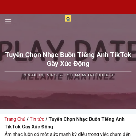
Skip
to
content
Tuyển Chọn Nhạc Buồn Tiếng Anh TikTok
Gây Xúc Động
POSTED ON
17/07/2025
BY
TEAM ANH NGỮ OXFORD
Trang Chủ
/
Tin tức
/ Tuyển Chọn Nhạc Buồn Tiếng Anh
TikTok Gây Xúc Động
Âm nhạc luôn có một sức mạnh kỳ diệu trong việc chạm đến