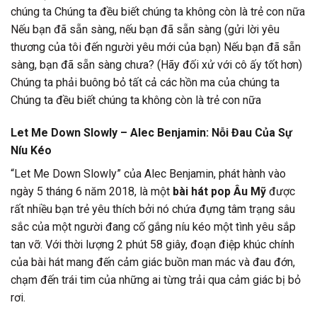
chúng ta Chúng ta đều biết chúng ta không còn là trẻ con nữa
Nếu bạn đã sẵn sàng, nếu bạn đã sẵn sàng (gửi lời yêu
thương của tôi đến người yêu mới của bạn) Nếu bạn đã sẵn
sàng, bạn đã sẵn sàng chưa? (Hãy đối xử với cô ấy tốt hơn)
Chúng ta phải buông bỏ tất cả các hồn ma của chúng ta
Chúng ta đều biết chúng ta không còn là trẻ con nữa
Let Me Down Slowly – Alec Benjamin: Nỗi Đau Của Sự
Níu Kéo
“Let Me Down Slowly” của Alec Benjamin, phát hành vào
ngày 5 tháng 6 năm 2018, là một
bài hát pop Âu Mỹ
được
rất nhiều bạn trẻ yêu thích bởi nó chứa đựng tâm trạng sâu
sắc của một người đang cố gắng níu kéo một tình yêu sắp
tan vỡ. Với thời lượng 2 phút 58 giây, đoạn điệp khúc chính
của bài hát mang đến cảm giác buồn man mác và đau đớn,
chạm đến trái tim của những ai từng trải qua cảm giác bị bỏ
rơi.