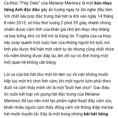
Ca khúc “Play Date” của Melanie Martinez là một
bản nhạc
tiếng Anh độc đáo
gây ấn tượng ngay từ lần nghe đầu tiên.
Với chất liệu pop đặc trưng, bài hát ra đời vào ngày 14 tháng
8 năm 2015, sở hữu thời lượng 2 phút 59 giây, nhanh chóng
chiếm được cảm tình của khán giả nhờ âm nhạc nhẹ nhàng
và bay bổng, khó có thể mô tả bằng lời. Ý nghĩa của ca khúc
này xoay quanh một cuộc hẹn của những người trẻ tuổi, nơi
tình yêu được thể hiện một cách tự do nhưng cũng chất chứa
nỗi niềm không được đáp lại, ám chỉ sự cô đơn trong một
mối quan hệ không cân bằng.
Lời ca của bài hát như một lời tâm sự về việc không muốn
tiếp tục một trò chơi tình cảm, khi một người luôn phải theo
đuổi và cảm thấy mình chỉ là một “buổi hẹn chơi”. Giai điệu
lôi cuốn kết hợp với giọng hát đặc trưng của Melanie
Martinez đã tạo nên một tác phẩm nghệ thuật đầy cảm xúc,
khiến nhiều người cảm thấy đồng cảm với thông điệp mà bài
hát muốn truyền tải. Đây là một trong những
bài hát tiếng