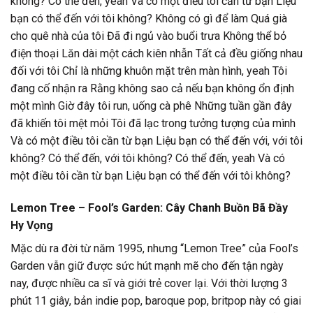
không? Có thể đến, yeah Và có một điều tôi cần từ bạn Liệu
bạn có thể đến với tôi không? Không có gì để làm Quá già
cho quê nhà của tôi Đã đi ngủ vào buổi trưa Không thể bỏ
điện thoại Lăn dài một cách kiên nhẫn Tất cả đều giống nhau
đối với tôi Chỉ là những khuôn mặt trên màn hình, yeah Tôi
đang cố nhận ra Rằng không sao cả nếu bạn không ổn định
một mình Giờ đây tôi run, uống cà phê Những tuần gần đây
đã khiến tôi mệt mỏi Tôi đã lạc trong tưởng tượng của mình
Và có một điều tôi cần từ bạn Liệu bạn có thể đến với, với tôi
không? Có thể đến, với tôi không? Có thể đến, yeah Và có
một điều tôi cần từ bạn Liệu bạn có thể đến với tôi không?
Lemon Tree – Fool’s Garden: Cây Chanh Buồn Bã Đầy
Hy Vọng
Mặc dù ra đời từ năm 1995, nhưng “Lemon Tree” của Fool’s
Garden vẫn giữ được sức hút mạnh mẽ cho đến tận ngày
nay, được nhiều ca sĩ và giới trẻ cover lại. Với thời lượng 3
phút 11 giây, bản indie pop, baroque pop, britpop này có giai