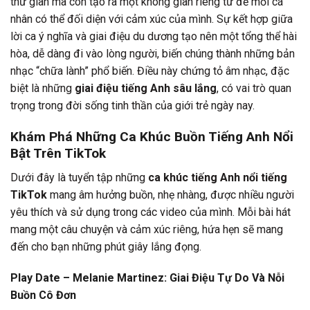
thư giãn mà còn tạo ra một không gian riêng tư để mỗi cá
nhân có thể đối diện với cảm xúc của mình. Sự kết hợp giữa
lời ca ý nghĩa và giai điệu du dương tạo nên một tổng thể hài
hòa, dễ dàng đi vào lòng người, biến chúng thành những bản
nhạc “chữa lành” phổ biến. Điều này chứng tỏ âm nhạc, đặc
biệt là những
giai điệu tiếng Anh sâu lắng
, có vai trò quan
trọng trong đời sống tinh thần của giới trẻ ngày nay.
Khám Phá Những Ca Khúc Buồn Tiếng Anh Nổi
Bật Trên TikTok
Dưới đây là tuyển tập những
ca khúc tiếng Anh nổi tiếng
TikTok
mang âm hưởng buồn, nhẹ nhàng, được nhiều người
yêu thích và sử dụng trong các video của mình. Mỗi bài hát
mang một câu chuyện và cảm xúc riêng, hứa hẹn sẽ mang
đến cho bạn những phút giây lắng đọng.
Play Date – Melanie Martinez: Giai Điệu Tự Do Và Nỗi
Buồn Cô Đơn