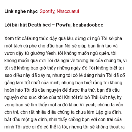
Link nghe nhạc
:
Spotify
,
Nhaccuatui
Lời bài hát Death bed – Powfu, beabadoobee
Xem tất cảĐừng thức dậy quá lâu, đừng đi ngủ Tôi sẽ pha
một tách cà phê cho đầu bạn Nó sẽ giúp bạn tỉnh táo và
vươn dậy từ giường Yeah, tôi không muốn ngủ quên, tôi
không muốn qua đời Tôi đã nghĩ về tương lai của chúng ta, vì
tôi sẽ không bao giờ thấy những ngày đó Tôi không biết tại
sao điều này đã xảy ra, nhưng tôi có lẽ đáng nhận Tôi đã cố
gắng làm tốt nhất của mình, nhưng bạn biết rằng tôi không
hoàn hảo Tôi đã cầu nguyện để được tha thứ, bạn đã cầu
nguyện cho sức khỏe của tôi Khi tôi rời bỏ Trái Đất này, hy
vọng bạn sẽ tìm thấy một ai đó khác Vì, yeah, chúng ta vẫn
còn trẻ, còn rất nhiều điều chúng ta chưa làm Lập gia đình,
bắt đầu một gia đình, nhìn thấy chồng bạn với con trai của
mình Tôi ước gì đó có thể là tôi, nhưng tôi sẽ không thoát ra