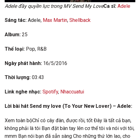
Adele đầy quyền lực trong MV Send My Love
Ca sĩ:
Adele
Sáng tác:
Adele,
Max Martin
,
Shellback
Album:
25
Thể loại:
Pop, R&B
Ngày phát hành:
16/5/2016
Thời lượng:
03:43
Link nghe nhạc:
Spotify
,
Nhaccuatui
Lời bài hát Send my love (To Your New Lover) – Adele:
Xem toàn bộChỉ có cây đàn, được rồi, tốt Đây là tất cả bạn,
không phải là tôi Bạn đặt bàn tay lên cơ thể tôi và nói với tôi,
mmm Bạn nói bạn đã sẵn sàng Cho những thứ lớn lao, cho