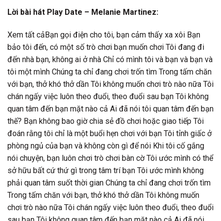
Lời bài hát Play Date – Melanie Martinez:
Xem tất cảBạn gọi điện cho tôi, bạn cảm thấy xa xôi Bạn
bảo tôi đến, có một số trò chơi bạn muốn chơi Tôi đang đi
đến nhà bạn, không ai ở nhà Chỉ có mình tôi và bạn và bạn và
tôi một mình Chúng ta chỉ đang chơi trốn tìm Trong tấm chăn
với bạn, thở khó thở dần Tôi không muốn chơi trò nào nữa Tôi
chán ngấy việc luôn theo đuổi, theo đuổi sau bạn Tôi không
quan tâm đến bạn mặt nào cả Ai đã nói tôi quan tâm đến bạn
thế? Bạn không bao giờ chia sẻ đồ chơi hoặc giao tiếp Tôi
đoán rằng tôi chỉ là một buổi hẹn chơi với bạn Tôi tỉnh giấc ở
phòng ngủ của bạn và không còn gì để nói Khi tôi cố gắng
nói chuyện, bạn luôn chơi trò chơi bàn cờ Tôi ước mình có thể
sở hữu bất cứ thứ gì trong tâm trí bạn Tôi ước mình không
phải quan tâm suốt thời gian Chúng ta chỉ đang chơi trốn tìm
Trong tấm chăn với bạn, thở khó thở dần Tôi không muốn
chơi trò nào nữa Tôi chán ngấy việc luôn theo đuổi, theo đuổi
sau bạn Tôi không quan tâm đến bạn mặt nào cả Ai đã nói