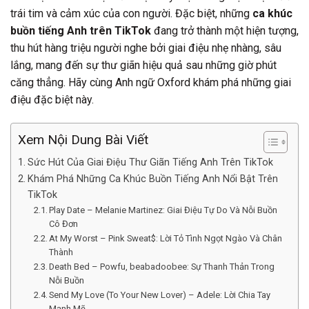
trái tim và cảm xúc của con người. Đặc biệt, những
ca khúc
buồn tiếng Anh trên TikTok
đang trở thành một hiện tượng,
thu hút hàng triệu người nghe bởi giai điệu nhẹ nhàng, sâu
lắng, mang đến sự thư giãn hiệu quả sau những giờ phút
căng thẳng. Hãy cùng Anh ngữ Oxford khám phá những giai
điệu đặc biệt này.
Xem Nội Dung Bài Viết
Sức Hút Của Giai Điệu Thư Giãn Tiếng Anh Trên TikTok
Khám Phá Những Ca Khúc Buồn Tiếng Anh Nổi Bật Trên
TikTok
Play Date – Melanie Martinez: Giai Điệu Tự Do Và Nỗi Buồn
Cô Đơn
At My Worst – Pink Sweat$: Lời Tỏ Tình Ngọt Ngào Và Chân
Thành
Death Bed – Powfu, beabadoobee: Sự Thanh Thản Trong
Nỗi Buồn
Send My Love (To Your New Lover) – Adele: Lời Chia Tay
Mạnh Mẽ