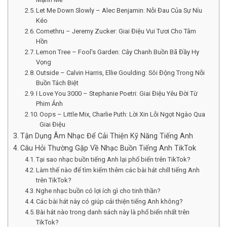
Let Me Down Slowly – Alec Benjamin: Nỗi Đau Của Sự Níu
Kéo
Comethru – Jeremy Zucker: Giai Điệu Vui Tươi Cho Tâm
Hồn
Lemon Tree – Fool’s Garden: Cây Chanh Buồn Bã Đầy Hy
Vọng
Outside – Calvin Harris, Ellie Goulding: Sôi Động Trong Nỗi
Buồn Tách Biệt
I Love You 3000 – Stephanie Poetri: Giai Điệu Yêu Đời Từ
Phim Ảnh
Oops – Little Mix, Charlie Puth: Lời Xin Lỗi Ngọt Ngào Qua
Giai Điệu
Tận Dụng Âm Nhạc Để Cải Thiện Kỹ Năng Tiếng Anh
Câu Hỏi Thường Gặp Về Nhạc Buồn Tiếng Anh TikTok
Tại sao nhạc buồn tiếng Anh lại phổ biến trên TikTok?
Làm thế nào để tìm kiếm thêm các bài hát chill tiếng Anh
trên TikTok?
Nghe nhạc buồn có lợi ích gì cho tinh thần?
Các bài hát này có giúp cải thiện tiếng Anh không?
Bài hát nào trong danh sách này là phổ biến nhất trên
TikTok?