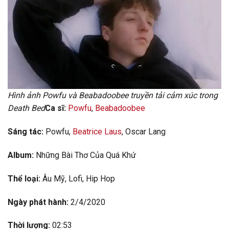
Hình ảnh Powfu và Beabadoobee truyền tải cảm xúc trong
Death Bed
Ca sĩ:
Powfu
,
Beabadoobee
Sáng tác:
Powfu,
Beatrice Laus
, Oscar Lang
Album:
Những Bài Thơ Của Quá Khứ
Thể loại:
Âu Mỹ, Lofi, Hip Hop
Ngày phát hành:
2/4/2020
Thời lượng:
02:53