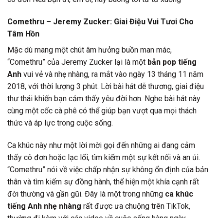
Comethru – Jeremy Zucker: Giai Điệu Vui Tươi Cho
Tâm Hồn
Mặc dù mang một chút âm hưởng buồn man mác,
“Comethru” của Jeremy Zucker lại là một
bản pop tiếng
Anh
vui vẻ và nhẹ nhàng, ra mắt vào ngày 13 tháng 11 năm
2018, với thời lượng 3 phút. Lời bài hát dễ thương, giai điệu
thư thái khiến bạn cảm thấy yêu đời hơn. Nghe bài hát này
cùng một cốc cà phê có thể giúp bạn vượt qua mọi thách
thức và áp lực trong cuộc sống.
Ca khúc này như một lời mời gọi đến những ai đang cảm
thấy cô đơn hoặc lạc lối, tìm kiếm một sự kết nối và an ủi.
“Comethru” nói về việc chấp nhận sự không ổn định của bản
thân và tìm kiếm sự đồng hành, thể hiện một khía cạnh rất
đời thường và gần gũi. Đây là một trong những
ca khúc
tiếng Anh nhẹ nhàng
rất được ưa chuộng trên TikTok,