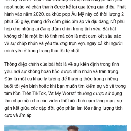
ngọt ngào và chân thành được kể lại qua từng giai điệu. Phát
hành vào năm 2020, ca khúc pop Âu Mỹ này có thời lượng 2
phút 50 giây, mang đến cảm giác ấm áp và dịu dàng, rất phù
hợp cho những ai đang đắm chìm trong tình yêu. Bài hát
không chỉ là một lời tỏ tình mà còn là một cam kết sâu sắc
về sự chấp nhận và yêu thương trọn vẹn, ngay cả khi người
mình yêu ở trong trạng thái tồi tệ nhất.
Thông điệp chính của bài hát là về sự kiên định trong tình
yêu, nơi sự không hoàn hảo được nhìn nhận và trân trọng.
Đây là một ca khúc lý tưởng để thưởng thức trong những
buổi tối yên bình hoặc khi bạn muốn tìm kiếm sự vỗ về trong
tâm hồn. Trên TikTok, “At My Worst” thường được sử dụng
làm nhạc nền cho các video thể hiện tình cảm lãng mạn, sự
gắn kết giữa các cặp đôi, góp phần lan tỏa năng lượng tích
cực và ấm áp.