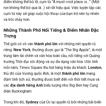
điểm không thể bỏ lỡ, cụm từ “A must-visit place is…” (Một
nơi không thể bỏ qua là…) sẽ rất hiệu quả. Việc luyện tập các
cụm từ này sẽ giúp cuộc hội thoại của bạn trở nên tự nhiên
và trôi chảy hơn.
Những Thành Phố Nổi Tiếng & Điểm Nhấn Đặc
Trưng
Thế giới có vô vàn
thành phố lớn
với những nét quyến rũ
riêng.
New York
, thường được gọi là “The Big Apple”, là một
trung tâm tài chính và văn hóa toàn cầu, nổi tiếng với Quảng
trường Thời đại sôi động và sự đa dạng văn hóa. Ước tính
mỗi năm, Times Square thu hút hàng triệu du khách.
London
,
thủ đô của Vương quốc Anh, là một
thành phố lớn
mang
đậm tính lịch sử, thường được biết đến với thời tiết mưa và
các
địa danh tiếng Anh
biểu tượng như Big Ben hay Cung
điện Buckingham.
Trong khi đó,
Sydney
của Úc lại quyến rũ bởi những bãi biển