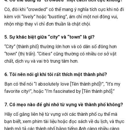
Có, đôi khi “crowded” có thể mang ý nghĩa tích cực khi nó đi
kèm với “lively” hoặc “bustling”, ám chỉ một nơi đông vui,
nhộn nhịp thay vì chỉ đơn thuần là chật chội.
5. Sự khác biệt giữa “city” và “town” là gì?
“City” (thành phố) thường lớn hơn và có dân số đông hơn
“town” (thị trấn). “Cities” cũng thường có nhiều cơ sở vật
chất, dịch vụ và vai trò trung tâm hơn.
6. Tôi nên nói gì khi tôi rất thích một thành phố?
Bạn có thể nói “I absolutely love [Tên thành phố]!”, “It’s my
favorite city!”, hoặc “I’m fascinated by [Tên thành phố].”
7. Có mẹo nào để ghi nhớ từ vựng về thành phố không?
Hãy cố gắng liên hệ từ vựng với các thành phố cụ thể mà
bạn biết, xem phim tài liệu hoặc đọc sách về du lịch, và thực
hành mô tả các thành phố bằng tiếng Anh càng nhiều càng