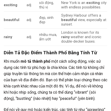
sôi động,
New York is an
exciting
city
exciting
adj
thú vị
with endless possibilities.
Sydney Harbour offers a
đẹp, xinh
beautiful
adj
beautiful
view, especially at
đẹp
sunset.
London is known for its
nhiều mưa,
rainy
adj
rainy
weather and iconic
ẩm ướt
double-decker buses.
Diễn Tả Đặc Điểm Thành Phố Bằng Tính Từ
Khi muốn
mô tả thành phố
một cách sống động, việc sử
dụng các tính từ phù hợp là chìa khóa. Các tính từ không chỉ
giúp truyền tải thông tin mà còn thể hiện cảm nhận cá nhân
của bạn về địa điểm đó. Bạn có thể phân loại chúng theo các
khía cạnh khác nhau của một đô thị. Ví dụ, để nói về không
khí hoặc nhịp sống, chúng ta có thể dùng “vibrant” (sôi
động), “bustling” (náo nhiệt) hay “peaceful” (yên bình).
Để nói về quy mô hoặc kiến trúc, các tính từ như “sprawling”