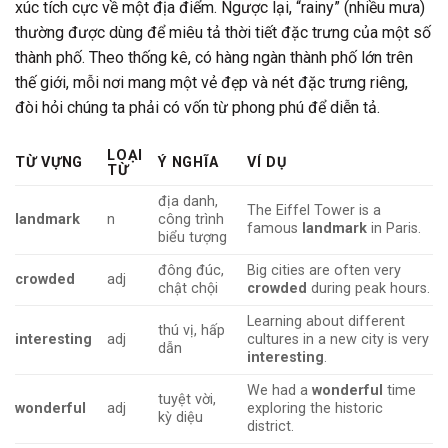
xúc tích cực về một địa điểm. Ngược lại, “rainy” (nhiều mưa)
thường được dùng để miêu tả thời tiết đặc trưng của một số
thành phố. Theo thống kê, có hàng ngàn thành phố lớn trên
thế giới, mỗi nơi mang một vẻ đẹp và nét đặc trưng riêng,
đòi hỏi chúng ta phải có vốn từ phong phú để diễn tả.
LOẠI
TỪ VỰNG
Ý NGHĨA
VÍ DỤ
TỪ
địa danh,
The Eiffel Tower is a
landmark
n
công trình
famous
landmark
in Paris.
biểu tượng
đông đúc,
Big cities are often very
crowded
adj
chật chội
crowded
during peak hours.
Learning about different
thú vị, hấp
interesting
adj
cultures in a new city is very
dẫn
interesting
.
We had a
wonderful
time
tuyệt vời,
wonderful
adj
exploring the historic
kỳ diệu
district.