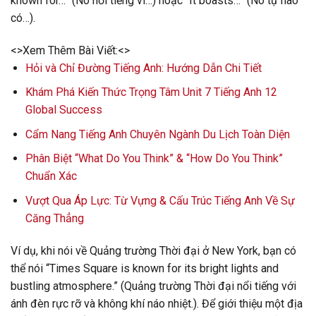
known for…” (Nó nổi tiếng vì…) hoặc “It boasts…” (Nó tự hào
có…).
<>Xem Thêm Bài Viết:<>
Hỏi và Chỉ Đường Tiếng Anh: Hướng Dẫn Chi Tiết
Khám Phá Kiến Thức Trọng Tâm Unit 7 Tiếng Anh 12
Global Success
Cẩm Nang Tiếng Anh Chuyên Ngành Du Lịch Toàn Diện
Phân Biệt “What Do You Think” & “How Do You Think”
Chuẩn Xác
Vượt Qua Áp Lực: Từ Vựng & Cấu Trúc Tiếng Anh Về Sự
Căng Thẳng
Ví dụ, khi nói về Quảng trường Thời đại ở New York, bạn có
thể nói “Times Square is known for its bright lights and
bustling atmosphere.” (Quảng trường Thời đại nổi tiếng với
ánh đèn rực rỡ và không khí náo nhiệt.). Để giới thiệu một địa