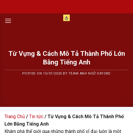
Skip
to
content
Từ Vựng & Cách Mô Tả Thành Phố Lớn
Bằng Tiếng Anh
POSTED ON
15/07/2025
BY
TEAM ANH NGỮ OXFORD
Trang Chủ
/
Tin tức
/ Từ Vựng & Cách Mô Tả Thành Phố
Lớn Bằng Tiếng Anh
Khám phá thế giới qua những thành phố vĩ đại luôn là một