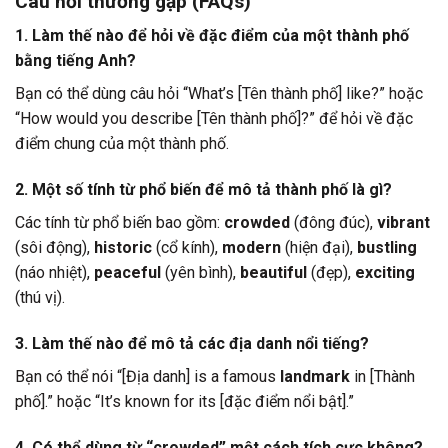
Câu hỏi thường gặp (FAQs)
1. Làm thế nào để hỏi về đặc điểm của một thành phố
bằng tiếng Anh?
Bạn có thể dùng câu hỏi “What’s [Tên thành phố] like?” hoặc
“How would you describe [Tên thành phố]?” để hỏi về đặc
điểm chung của một thành phố.
2. Một số tính từ phổ biến để mô tả thành phố là gì?
Các tính từ phổ biến bao gồm:
crowded
(đông đúc),
vibrant
(sôi động),
historic
(cổ kính),
modern
(hiện đại),
bustling
(náo nhiệt),
peaceful
(yên bình),
beautiful
(đẹp),
exciting
(thú vị).
3. Làm thế nào để mô tả các địa danh nổi tiếng?
Bạn có thể nói “[Địa danh] is a famous
landmark
in [Thành
phố].” hoặc “It’s known for its [đặc điểm nổi bật].”
4. Có thể dùng từ “crowded” một cách tích cực không?