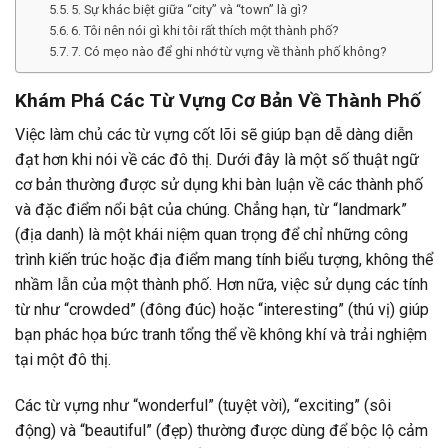
5. Sự khác biệt giữa “city” và “town” là gì?
6. Tôi nên nói gì khi tôi rất thích một thành phố?
7. Có mẹo nào để ghi nhớ từ vựng về thành phố không?
Khám Phá Các Từ Vựng Cơ Bản Về Thành Phố
Việc làm chủ các từ vựng cốt lõi sẽ giúp bạn dễ dàng diễn
đạt hơn khi nói về các đô thị. Dưới đây là một số thuật ngữ
cơ bản thường được sử dụng khi bàn luận về các thành phố
và đặc điểm nổi bật của chúng. Chẳng hạn, từ “landmark”
(địa danh) là một khái niệm quan trọng để chỉ những công
trình kiến trúc hoặc địa điểm mang tính biểu tượng, không thể
nhầm lẫn của một thành phố. Hơn nữa, việc sử dụng các tính
từ như “crowded” (đông đúc) hoặc “interesting” (thú vị) giúp
bạn phác họa bức tranh tổng thể về không khí và trải nghiệm
tại một đô thị.
Các từ vựng như “wonderful” (tuyệt vời), “exciting” (sôi
động) và “beautiful” (đẹp) thường được dùng để bộc lộ cảm