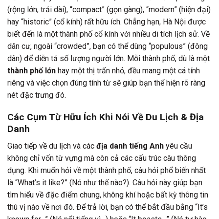
(rộng lớn, trải dài), “compact” (gọn gàng), “modern” (hiện đại)
hay “historic” (cổ kính) rất hữu ích. Chẳng hạn, Hà Nội được
biết đến là một thành phố cổ kính với nhiều di tích lịch sử. Về
dân cư, ngoài “crowded”, bạn có thể dùng “populous” (đông
dân) để diễn tả số lượng người lớn. Mỗi thành phố, dù là một
thành phố lớn
hay một thị trấn nhỏ, đều mang một cá tính
riêng và việc chọn đúng tính từ sẽ giúp bạn thể hiện rõ ràng
nét đặc trưng đó.
Các Cụm Từ Hữu Ích Khi Nói Về Du Lịch & Địa
Danh
Giao tiếp về du lịch và các
địa danh tiếng Anh
yêu cầu
không chỉ vốn từ vựng mà còn cả các cấu trúc câu thông
dụng. Khi muốn hỏi về một thành phố, câu hỏi phổ biến nhất
là “What’s it like?” (Nó như thế nào?). Câu hỏi này giúp bạn
tìm hiểu về đặc điểm chung, không khí hoặc bất kỳ thông tin
thú vị nào về nơi đó. Để trả lời, bạn có thể bắt đầu bằng “It’s