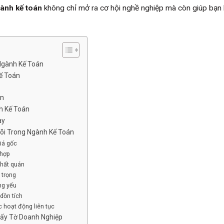
gành kế toán
không chỉ mở ra cơ hội nghề nghiệp mà còn giúp bạn 
Ngành Kế Toán
ế Toán
án
h Kế Toán
ày
õi Trong Ngành Kế Toán
iá gốc
 hợp
nhất quán
 trọng
ng yếu
dồn tích
 hoạt động liên tục
iấy Tờ Doanh Nghiệp