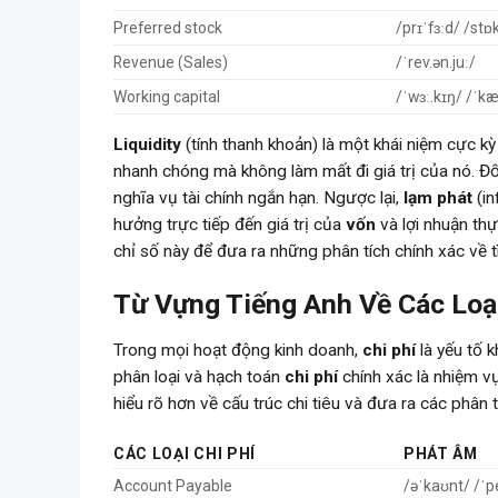
Preferred stock
/prɪˈfɜːd/ /stɒ
Revenue (Sales)
/ˈrev.ən.juː/
Working capital
/ˈwɜː.kɪŋ/ /ˈkæ
Liquidity
(tính thanh khoản) là một khái niệm cực kỳ
nhanh chóng mà không làm mất đi giá trị của nó. Đố
nghĩa vụ tài chính ngắn hạn. Ngược lại,
lạm phát
(in
hưởng trực tiếp đến giá trị của
vốn
và lợi nhuận th
chỉ số này để đưa ra những phân tích chính xác về tì
Từ Vựng Tiếng Anh Về Các Loạ
Trong mọi hoạt động kinh doanh,
chi phí
là yếu tố k
phân loại và hạch toán
chi phí
chính xác là nhiệm vụ
hiểu rõ hơn về cấu trúc chi tiêu và đưa ra các phân 
CÁC LOẠI CHI PHÍ
PHÁT ÂM
Account Payable
/əˈkaʊnt/ /ˈpe