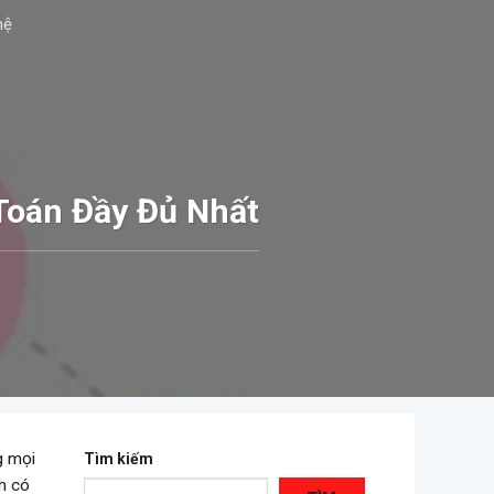
hệ
Toán Đầy Đủ Nhất
g mọi
Tìm kiếm
h có