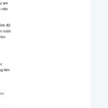
Sự am
m việc
rình độ
các cuộc
 lực
ác
ng làm
iên