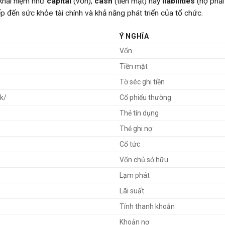
 khái niệm như
capital
(vốn),
cash
(tiền mặt) hay
liabilities
(nợ phải 
p đến sức khỏe tài chính và khả năng phát triển của tổ chức.
Ý NGHĨA
Vốn
Tiền mặt
Tờ séc ghi tiền
k/
Cổ phiếu thường
/
Thẻ tín dụng
Thẻ ghi nợ
Cổ tức
Vốn chủ sở hữu
Lạm phát
Lãi suất
Tính thanh khoản
Khoản nợ