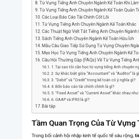
Từ Vựng Tiếng Anh Chuyên Ngành Kế Toán Khi Làm
Từ Vựng Tiếng Anh Chuyên Ngành Kế Toán Quản Tr
Các Loại Báo Cáo Tài Chính Cốt Lõi
Từ Vựng Tiếng Anh Chuyên Ngành Kế Toán Khác
Các Thuật Ngữ Viết Tắt Tiếng Anh Chuyên Ngành 
Sách Tiếng Anh Chuyên Ngành Kế Toán Hữu Ích
Mẫu Câu Giao Tiếp Sử Dụng Từ Vựng Chuyên Ngà
Mẹo Học Từ Vựng Tiếng Anh Chuyên Ngành Kế To
Câu Hỏi Thường Gặp (FAQs) Về Từ Vựng Tiếng A
1. Tại sao tôi cần học từ vựng tiếng Anh chuyên n
2. Sự khác biệt giữa “Accountant” và “Auditor” là g
3. “Debit” và “Credit” trong kế toán có ý nghĩa gì?
4. Bốn báo cáo tài chính chính là gì?
5. “Fixed Asset” và “Current Asset” khác nhau như
6. GAAP và IFRS là gì?
Bài tập
Tầm Quan Trọng Của Từ Vựng 
Trong bối cảnh hội nhập kinh tế quốc tế sâu rộng,
t