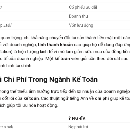
k/
Cổ phiếu ưu đãi
Doanh thu
p.ɪ.təl/
Vốn lưu động
 quan trọng, chỉ khả năng chuyển đổi tài sản thành tiền mặt một cá
i với doanh nghiệp,
tính thanh khoản
cao giúp họ dễ dàng đáp ứn
flation) là hiện tượng kinh tế vĩ mô làm giảm sức mua của đồng tiền
ực tế của doanh nghiệp. Một
kế toán
viên giỏi cần theo dõi sát sao
nh hình tài chính.
i Chi Phí Trong Ngành Kế Toán
hông thể thiếu, ảnh hưởng trực tiếp đến lợi nhuận của doanh nghiệp
 cốt lõi của
kế toán
. Các thuật ngữ tiếng Anh về
chi phí
giúp kế to
tích giúp tối ưu hóa hoạt động.
Ý NGHĨA
ɪ.ə.bəl/
Nợ phải trả