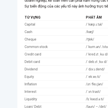
doanh nghiệp, kế toán viên cần phải nắm vững các
Sự biến động của các yếu tố này ảnh hưởng trực tiế
TỪ VỰNG
PHÁT ÂM
Capital
/ˈkæp.ɪ.təl/
Cash
/kæʃ/
Cheque
/tʃek/
Common stock
/ˈkɒm.ən/ /stɒ
Credit card
/ˈkred.ɪt ˌkɑːd
Debit card
/ˈdeb.ɪt ˌkɑːd/
Dividend
/ˈdɪv.ɪ.dend/
Equity
/ˈek.wɪ.ti/
Inflation
/ɪnˈfleɪ.ʃən/
Interest
/ˈɪn.trəst/
Liquidity
/lɪˈkwɪd.ə.ti/
Loan/ Debt
/ləʊn/ – /det/