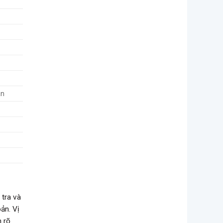
án
 tra và
ản. Vị
m rõ