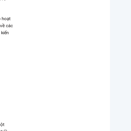
ộ hoạt
 về các
 kiến
một