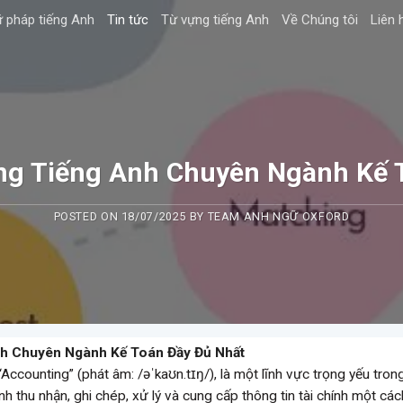
 pháp tiếng Anh
Tin tức
Từ vựng tiếng Anh
Về Chúng tôi
Liên 
g Tiếng Anh Chuyên Ngành Kế 
POSTED ON
18/07/2025
BY
TEAM ANH NGỮ OXFORD
h Chuyên Ngành Kế Toán Đầy Đủ Nhất
Accounting” (phát âm: /əˈkaʊn.tɪŋ/), là một lĩnh vực trọng yếu tron
h thu nhận, ghi chép, xử lý và cung cấp thông tin tài chính một các