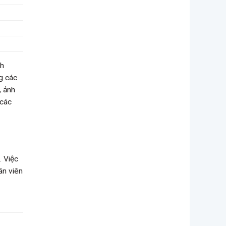
ch
g các
, ảnh
 các
. Việc
án viên