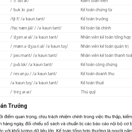
/ˈɔː.dɪt.ər/
Kiểm toán viên
/ˈbʊkˌkiː.pər/
Kế toán chứng từ
/tʃiːf/ /əˈkaʊn.tənt/
Kế toán trưởng
/faɪˈnæn.ʃəl/ / /əˈkaʊn.tənt/
Kế toán tài chính
/ˈdʒen.ər.əl/ /əˈkaʊn.tənt/
Nhân viên kế toán tổng hợp
/ˌmæn.əˈdʒɪə.ri.əl/ /əˈkaʊn.tɪŋ/
Nhân viên kế toán quản trị
/ˈpeɪ.mənt/ /əˈkaʊn.tənt/
Nhân viên kế toán thanh to
/ˈpʌb.lɪk/ /əˈkaʊn.tənt/
Kế toán công chứng
/ˈrev.ən.juː/ /əˈkaʊn.tənt/
Kế toán doanh thu
/əˈkaʊn.tɪŋ/ /əˈkaʊn.tənt/
Kế toán thuế
/ˈtreʒ.ər.ər/
Thủ quỹ
oán Trưởng
hởi điểm quan trọng, chịu trách nhiệm chính trong việc thu thập, kiểm
ịch hàng ngày, đối chiếu sổ sách và chuẩn bị các báo cáo nội bộ cơ b
việc với khối lượng dữ liệu lớn. Kế toán tổng hợp thường là người nắ