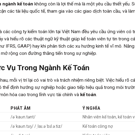
n ngành kế toán
không còn là lợi thế mà là một yêu cầu thiết yếu. 
cận các tài liệu quốc tế, tham gia vào các giao dịch toàn cầu, và là
à các công ty kiểm toán lớn tại Việt Nam đều yêu cầu ứng viên có t
hảy và hiểu rõ các thuật ngữ kỹ thuật giúp kế toán viên tự tin trong 
như IFRS, GAAP) hay khi phân tích các xu hướng kinh tế vĩ mô. Năng
 mở rộng con đường thăng tiến trong sự nghiệp.
ức Vụ Trong Ngành Kế Toán
au, mỗi vị trí lại có vai trò và trách nhiệm riêng biệt. Việc hiểu rõ c
ó thể định hướng sự nghiệp hoặc giao tiếp hiệu quả trong môi trườ
môn hóa cao trong lĩnh vực tài chính và
kế toán
.
PHÁT ÂM
Ý NGHĨA
/əˈkaʊn.tənt/
Nhân viên kế toán, kế toán v
/əˈkaʊn.tɪŋ/ /ˌlaɪ.əˈbɪl.ə.tiz/
Kế toán công nợ