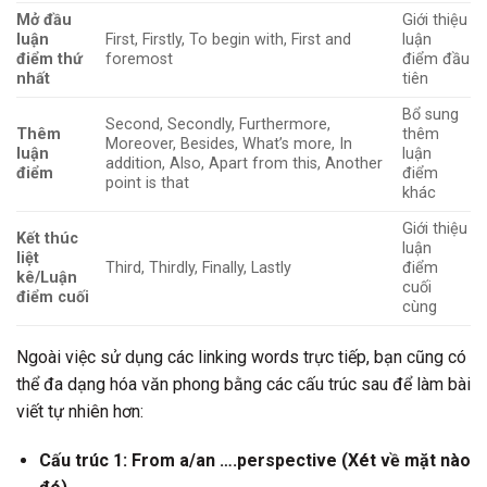
Mở đầu
Giới thiệu
luận
First, Firstly, To begin with, First and
luận
điểm thứ
foremost
điểm đầu
nhất
tiên
Bổ sung
Second, Secondly, Furthermore,
Thêm
thêm
Moreover, Besides, What’s more, In
luận
luận
addition, Also, Apart from this, Another
điểm
điểm
point is that
khác
Giới thiệu
Kết thúc
luận
liệt
Third, Thirdly, Finally, Lastly
điểm
kê/Luận
cuối
điểm cuối
cùng
Ngoài việc sử dụng các linking words trực tiếp, bạn cũng có
thể đa dạng hóa văn phong bằng các cấu trúc sau để làm bài
viết tự nhiên hơn:
Cấu trúc 1: From a/an ….perspective (Xét về mặt nào