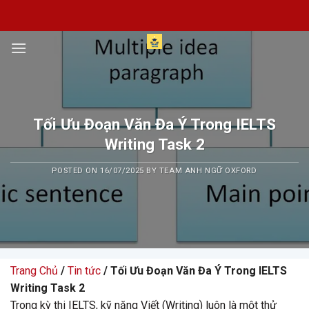
Skip
to
content
Tối Ưu Đoạn Văn Đa Ý Trong IELTS
Writing Task 2
POSTED ON
16/07/2025
BY
TEAM ANH NGỮ OXFORD
Trang Chủ
/
Tin tức
/ Tối Ưu Đoạn Văn Đa Ý Trong IELTS
Writing Task 2
Trong kỳ thi IELTS, kỹ năng Viết (Writing) luôn là một thử