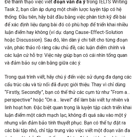
Để thành thạo việc viết
đoạn văn đa ý
trong IELTS Writing
Task 2, bạn cần áp dụng một chiến lược luyện tập có hệ
thống. Đầu tiên, hãy bắt đầu bằng việc phân tích kỹ đề bài
để xác định liệu dạng bài đó có phù hợp để triển khai nhiều
luận điểm hay không (ví dụ: dạng Cause-Effect-Solution
hoặc Discussion). Sau đó, lên dàn ý chi tiết cho từng đoạn
văn, phác thảo rõ ràng câu chủ đề, các luận điểm chính và
các luận cứ hỗ trợ. Việc này giúp bạn có cái nhìn tổng quan
và đảm bảo sự cân bằng giữa các ý.
Trong quá trình viết, hãy chú ý đến việc sử dụng đa dạng các
cấu trúc câu và từ nối đã được giới thiệu. Thay vì chỉ dùng
“Firstly, Secondly”, bạn có thể thử các cụm từ như “From a…
perspective” hoặc “On a… level” để làm bài viết tự nhiên và
linh hoạt hơn. Đặc biệt quan trọng là luyện tập cách triển khai
luận điểm một cách mạch lạc, không đi quá sâu vào một ý
nhưng vẫn đảm bảo tính thuyết phục. Bạn có thể tự đặt ra
các bài tập nhỏ, chỉ tập trung vào việc viết một đoạn văn đa