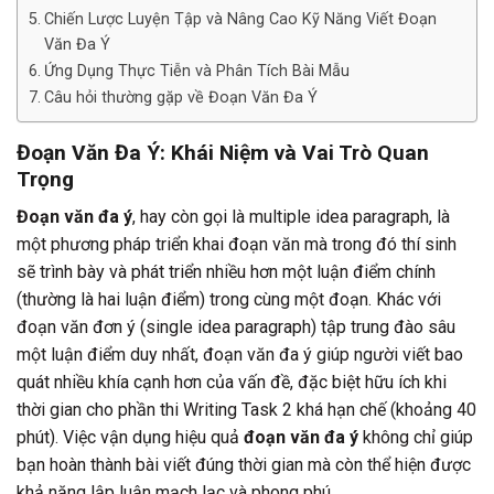
Chiến Lược Luyện Tập và Nâng Cao Kỹ Năng Viết Đoạn
Văn Đa Ý
Ứng Dụng Thực Tiễn và Phân Tích Bài Mẫu
Câu hỏi thường gặp về Đoạn Văn Đa Ý
Đoạn Văn Đa Ý: Khái Niệm và Vai Trò Quan
Trọng
Đoạn văn đa ý
, hay còn gọi là multiple idea paragraph, là
một phương pháp triển khai đoạn văn mà trong đó thí sinh
sẽ trình bày và phát triển nhiều hơn một luận điểm chính
(thường là hai luận điểm) trong cùng một đoạn. Khác với
đoạn văn đơn ý (single idea paragraph) tập trung đào sâu
một luận điểm duy nhất, đoạn văn đa ý giúp người viết bao
quát nhiều khía cạnh hơn của vấn đề, đặc biệt hữu ích khi
thời gian cho phần thi Writing Task 2 khá hạn chế (khoảng 40
phút). Việc vận dụng hiệu quả
đoạn văn đa ý
không chỉ giúp
bạn hoàn thành bài viết đúng thời gian mà còn thể hiện được
khả năng lập luận mạch lạc và phong phú.