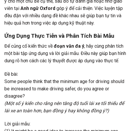
ý cho một chủ đề cụ thể, sau đó tự đánh giá hoặc nhờ giáo
viên tại
Anh ngữ Oxford
góp ý để cải thiện. Việc luyện tập
đều đặn với nhiều dạng đề khác nhau sẽ giúp bạn tự tin và
hiệu quả hơn trong việc áp dụng kỹ thuật này.
Ứng Dụng Thực Tiễn và Phân Tích Bài Mẫu
Để củng cố kiến thức về
đoạn văn đa ý
, hãy cùng phân tích
một bài tập ứng dụng và lời giải mẫu. Điều này giúp bạn hình
dung rõ hơn cách các lý thuyết được áp dụng vào thực tế.
Đề bài:
Some people think that the minimum age for driving should
be increased to make driving safer, do you agree or
disagree?
(Một số ý kiến cho rằng nên tăng độ tuổi lái xe tối thiểu để
lái xe an toàn hơn, bạn đồng ý hay không đồng ý?)
Lời giải mẫu: