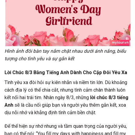
Hình ảnh đôi bàn tay nắm chặt nhau dưới ánh nắng, biểu
tượng cho tình yêu và sự gắn kết
Lời Chúc 8/3 Bằng Tiếng Anh Dành Cho Cặp Đôi Yêu Xa
Tình yêu xa đòi hỏi sự kiên nhẫn và niềm tin lớn. Dù khoảng
cách địa lý có thể chia cắt, nhưng tình cảm chân thành luôn
kết nối hai trái tim. Nhân ngày 8/3, những
lời chúc 8/3 tiếng
Anh
sẽ là cầu nối giúp bạn và người yêu thêm gắn kết, xoa
dịu nỗi nhớ và khẳng định tình cảm bền chặt.
Để thể hiện sự nhớ nhung và tầm quan trọng của người yêu,
bạn có thể nói: “You fill my days with happiness and fill my