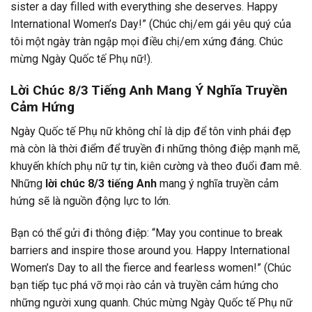
sister a day filled with everything she deserves. Happy
International Women’s Day!” (Chúc chị/em gái yêu quý của
tôi một ngày tràn ngập mọi điều chị/em xứng đáng. Chúc
mừng Ngày Quốc tế Phụ nữ!).
Lời Chúc 8/3 Tiếng Anh Mang Ý Nghĩa Truyền
Cảm Hứng
Ngày Quốc tế Phụ nữ không chỉ là dịp để tôn vinh phái đẹp
mà còn là thời điểm để truyền đi những thông điệp mạnh mẽ,
khuyến khích phụ nữ tự tin, kiên cường và theo đuổi đam mê.
Những
lời chúc 8/3 tiếng Anh
mang ý nghĩa truyền cảm
hứng sẽ là nguồn động lực to lớn.
Bạn có thể gửi đi thông điệp: “May you continue to break
barriers and inspire those around you. Happy International
Women’s Day to all the fierce and fearless women!” (Chúc
bạn tiếp tục phá vỡ mọi rào cản và truyền cảm hứng cho
những người xung quanh. Chúc mừng Ngày Quốc tế Phụ nữ