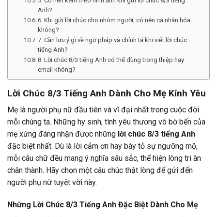
5. Có nên kèm theo hình ảnh khi gửi lời chúc 8/3 tiếng
Anh?
6. Khi gửi lời chúc cho nhóm người, có nên cá nhân hóa
không?
7. Cần lưu ý gì về ngữ pháp và chính tả khi viết lời chúc
tiếng Anh?
8. Lời chúc 8/3 tiếng Anh có thể dùng trong thiệp hay
email không?
Lời Chúc 8/3 Tiếng Anh Dành Cho Mẹ Kính Yêu
Mẹ là người phụ nữ đầu tiên và vĩ đại nhất trong cuộc đời
mỗi chúng ta. Những hy sinh, tình yêu thương vô bờ bến của
mẹ xứng đáng nhận được những
lời chúc 8/3 tiếng Anh
đặc biệt nhất. Dù là lời cảm ơn hay bày tỏ sự ngưỡng mộ,
mỗi câu chữ đều mang ý nghĩa sâu sắc, thể hiện lòng tri ân
chân thành. Hãy chọn một câu chúc thật lòng để gửi đến
người phụ nữ tuyệt vời này.
Những Lời Chúc 8/3 Tiếng Anh Đặc Biệt Dành Cho Mẹ