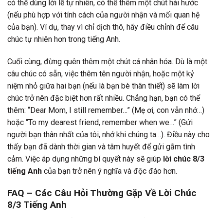
có thể dùng lời lẽ tự nhiên, có thể thêm một chút hài hước
(nếu phù hợp với tính cách của người nhận và mối quan hệ
của bạn). Ví dụ, thay vì chỉ dịch thô, hãy điều chỉnh để câu
chúc tự nhiên hơn trong tiếng Anh.
Cuối cùng, đừng quên thêm một chút cá nhân hóa. Dù là một
câu chúc có sẵn, việc thêm tên người nhận, hoặc một kỷ
niệm nhỏ giữa hai bạn (nếu là bạn bè thân thiết) sẽ làm lời
chúc trở nên đặc biệt hơn rất nhiều. Chẳng hạn, bạn có thể
thêm: “Dear Mom, I still remember…” (Mẹ ơi, con vẫn nhớ…)
hoặc “To my dearest friend, remember when we…” (Gửi
người bạn thân nhất của tôi, nhớ khi chúng ta…). Điều này cho
thấy bạn đã dành thời gian và tâm huyết để gửi gắm tình
cảm. Việc áp dụng những bí quyết này sẽ giúp
lời chúc 8/3
tiếng Anh
của bạn trở nên ý nghĩa và độc đáo hơn.
FAQ – Các Câu Hỏi Thường Gặp Về Lời Chúc
8/3 Tiếng Anh