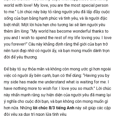
world with love! My love, you are the most special person
to me.” Lời chúc này bày tỏ rằng người yêu đã lấp đầy cuộc
sống của bạn bằng hạnh phúc và tình yêu, và là người đặc
biệt nhất. Một lời hứa hẹn cho tương lai sẽ làm người yêu
thêm ấm lòng: “My world has become wonderful thanks to
you and I wish to spend the rest of my life loving you. I love
you forever!” Câu này khẳng định rằng thế giới của bạn trở
nên tươi đẹp nhờ có người ấy, và bạn mong muốn dành trọn
đời để yêu thương.
Để bày tỏ sự thỏa mãn và không còn mong ước gì hơn ngoài
việc có người ấy bên cạnh, bạn có thể dùng: “Having you by
my side has made me understand what is waiting for me. I
have nothing more to wish for. I love you so much.” Lời chúc
này nhấn mạnh rằng sự hiện diện của người yêu đã mang lại
ý nghĩa cho cuộc đời bạn, và bạn không còn mong muốn gì
hơn nữa. Những
lời chúc 8/3 tiếng Anh
này sẽ giúp các cặp
đôi yêu xa duy trì ngọn lửa tình yêu.