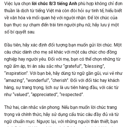
Việc lựa chọn
lời chúc 8/3 tiếng Anh
phù hợp không chỉ đơn
thuần là dịch từ tiếng Việt mà còn đòi hỏi sự tinh tế, hiểu biết
về văn hóa và mối quan hệ với người nhận. Để lời chúc của
bạn thực sự chạm đến trái tim người phụ nữ, hãy lưu ý một
số bí quyết sau.
Đầu tiên, hãy xác định đối tượng bạn muốn gửi lời chúc. Một
câu chúc dành cho mẹ sẽ khác với một câu chúc cho đồng
nghiệp hay người yêu. Đối với mẹ, bạn có thể chọn những từ
ngữ ấm áp, tri ân sâu sắc như “grateful”, “blessing”,
“inspiration”. Với bạn bè, hãy dùng từ ngữ gần gũi, vui vẻ như
“amazing”, “wonderful”, “cherish”. Đối với đối tác hay khách
hàng, sự trang trọng, lịch sự là ưu tiên hàng đầu, với các từ
như “valued”, “appreciated”, “respected”.
Thứ hai, cân nhắc văn phong. Nếu bạn muốn lời chúc trang
trọng và chính thức, hãy sử dụng cấu trúc câu đầy đủ và từ
ngữ chuẩn mực. Ngược lại, với những người thân thiết, bạn