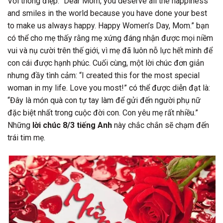
Với thông điệp: “Dear Mom, you deserve all the happiness
and smiles in the world because you have done your best
to make us always happy. Happy Women’s Day, Mom.” bạn
có thể cho mẹ thấy rằng mẹ xứng đáng nhận được mọi niềm
vui và nụ cười trên thế giới, vì mẹ đã luôn nỗ lực hết mình để
con cái được hạnh phúc. Cuối cùng, một lời chúc đơn giản
nhưng đầy tình cảm: “I created this for the most special
woman in my life. Love you most!” có thể được diễn đạt là:
“Đây là món quà con tự tay làm để gửi đến người phụ nữ
đặc biệt nhất trong cuộc đời con. Con yêu mẹ rất nhiều.”
Những
lời chúc 8/3 tiếng Anh
này chắc chắn sẽ chạm đến
trái tim mẹ.