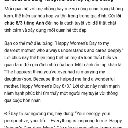
Mối quan hệ với mẹ chồng hay mẹ vợ cũng quan trọng không
kém, thể hiện sự hòa hợp và tôn trọng trong gia đình. Gửi
lời
chúc 8/3 tiếng Anh
đến họ là cách tuyệt vời để thắt chặt
tình cảm và xây dựng mối quan hệ tốt đẹp.
Bạn có thể mở đầu bằng: “Happy Women’s Day to my
dearest mother, who always understands and cares deeply.”
Lời chúc này thể hiện lòng biết ơn mẹ đã luôn thấu hiểu và
quan tâm đến gia đình nhỏ của bạn. Một cách ấm áp khác là:
“The happiest thing you’ve ever had is marrying my
daughter/son. Because this helped me find a wonderful
mother. Happy Women’s Day 8/3.” Lời chúc này nhấn mạnh
niềm hạnh phúc khi tìm thấy một người mẹ tuyệt vời thông
qua cuộc hôn nhân.
Để bày tỏ sự ngưỡng mộ, hãy dùng: “Your energy, your
perspective, your life… Everything is inspiring to me. Happy
Women’s Day, dear Mom.” Câu này ca ngợi năng lượng, quan