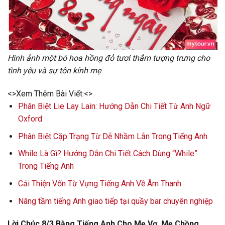
Hình ảnh một bó hoa hồng đỏ tươi thắm tượng trưng cho
tình yêu và sự tôn kính mẹ
<>Xem Thêm Bài Viết:<>
Phân Biệt Lie Lay Lain: Hướng Dẫn Chi Tiết Từ Anh Ngữ
Oxford
Phân Biệt Cặp Trạng Từ Dễ Nhầm Lẫn Trong Tiếng Anh
While Là Gì? Hướng Dẫn Chi Tiết Cách Dùng “While”
Trong Tiếng Anh
Cải Thiện Vốn Từ Vựng Tiếng Anh Về Âm Thanh
Nâng tầm tiếng Anh giao tiếp tại quầy bar chuyên nghiệp
Lời Chúc 8/3 Bằng Tiếng Anh Cho Mẹ Vợ, Mẹ Chồng