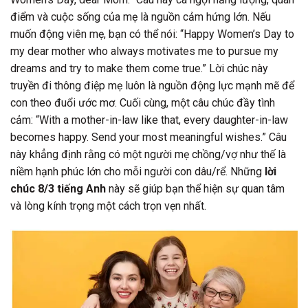
điểm và cuộc sống của mẹ là nguồn cảm hứng lớn. Nếu
muốn động viên mẹ, bạn có thể nói: “Happy Women’s Day to
my dear mother who always motivates me to pursue my
dreams and try to make them come true.” Lời chúc này
truyền đi thông điệp mẹ luôn là nguồn động lực mạnh mẽ để
con theo đuổi ước mơ. Cuối cùng, một câu chúc đầy tình
cảm: “With a mother-in-law like that, every daughter-in-law
becomes happy. Send your most meaningful wishes.” Câu
này khẳng định rằng có một người mẹ chồng/vợ như thế là
niềm hạnh phúc lớn cho mỗi người con dâu/rể. Những
lời
chúc 8/3 tiếng Anh
này sẽ giúp bạn thể hiện sự quan tâm
và lòng kính trọng một cách trọn vẹn nhất.