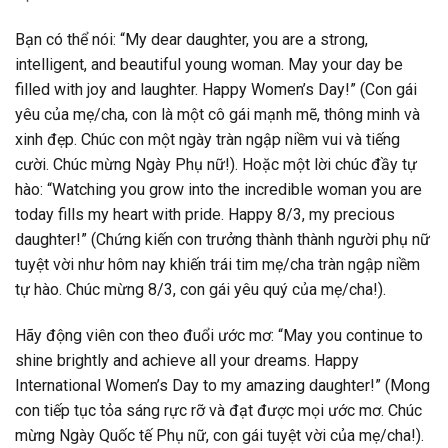
Bạn có thể nói: “My dear daughter, you are a strong,
intelligent, and beautiful young woman. May your day be
filled with joy and laughter. Happy Women’s Day!” (Con gái
yêu của mẹ/cha, con là một cô gái mạnh mẽ, thông minh và
xinh đẹp. Chúc con một ngày tràn ngập niềm vui và tiếng
cười. Chúc mừng Ngày Phụ nữ!). Hoặc một lời chúc đầy tự
hào: “Watching you grow into the incredible woman you are
today fills my heart with pride. Happy 8/3, my precious
daughter!” (Chứng kiến con trưởng thành thành người phụ nữ
tuyệt vời như hôm nay khiến trái tim mẹ/cha tràn ngập niềm
tự hào. Chúc mừng 8/3, con gái yêu quý của mẹ/cha!).
Hãy động viên con theo đuổi ước mơ: “May you continue to
shine brightly and achieve all your dreams. Happy
International Women’s Day to my amazing daughter!” (Mong
con tiếp tục tỏa sáng rực rỡ và đạt được mọi ước mơ. Chúc
mừng Ngày Quốc tế Phụ nữ, con gái tuyệt vời của mẹ/cha!).