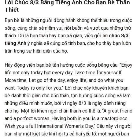
Lời Chúc 8/3 Bằng Tiếng Anh Cho Bạn Bè Thân
Thiết
Bạn bè là những người đồng hành không thể thiếu trong cuộc
sống, cùng chia sẻ niềm vui, nỗi buồn và vượt qua những thử
thách. Dù là bạn thân hay bạn xã giao, việc gửi
lời chúc 8/3
tiếng Anh
ý nghĩa sẽ củng cố tình bạn, cho họ thấy bạn luôn
trân trọng sự hiện diện của họ.
Hãy động viên bạn bè tận hưởng cuộc sống bằng câu: “Enjoy
life not only today but every day. Take time for yourself.
More time. Let go of the day, enjoy life, and do what you
want. Today is only for you.” Lời chúc này khuyến khích bạn
bè dành thời gian cho bản thân, tận hưởng cuộc sống và làm
những điều mình muốn, bởi vì ngày 8/3 là ngày dành riêng
cho họ. Một lời khen ngợi chân thành có thể là: “A great friend
and a perfect woman. Having both in you is a masterpiece.
Wish you a full International Women’s Day.” Câu này ví người
bạn như một kiệt tác khi hội tụ cả hai yếu tố: một người bạn