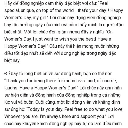
Hãy để đồng nghiệp cảm thấy đặc biệt với câu: “Feel
special, unique, on top of the world… that’s your day!! Happy
Women’s Day, my girl.” Lời chúc này động viên đồng nghiệp
hãy tận hưởng ngày của mình và cảm thấy mình là người đặc
biệt nhất. Một lời chúc đơn giản nhưng đầy ý nghĩa: “On
Women’s Day, I just want to wish you the best! Have a
Happy Women’s Day!” Câu này thể hiện mong muốn những
điều tốt đẹp nhất sẽ đến với đồng nghiệp trong ngày đặc
biệt này.
Để bày tỏ lòng biết ơn về sự đồng hành, bạn có thể nói:
“Thank you for being there for me in tears and, of course,
laughs. Have a Happy Women’s Day!” Lời chúc này ghi nhận
sự hiện diện và đồng hành của đồng nghiệp trong cả những
lúc vui và buồn. Cuối cùng, một lời động viên và khẳng định
sự ủng hộ: “Today is your day. Feel free to do what you love.
Whoever you are, I’m always here and support you.” Lời
chúc này khuyến khích đồng nghiệp hãy tự do làm điều mình