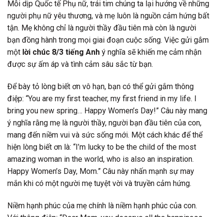
Mỗi dịp Quốc tế Phụ nữ, trái tim chúng ta lại hướng về những
người phụ nữ yêu thương, và mẹ luôn là nguồn cảm hứng bất
tận. Mẹ không chỉ là người thầy đầu tiên mà còn là người
bạn đồng hành trong mọi giai đoạn cuộc sống. Việc gửi gắm
một
lời chúc 8/3 tiếng Anh
ý nghĩa sẽ khiến mẹ cảm nhận
được sự ấm áp và tình cảm sâu sắc từ bạn.
Để bày tỏ lòng biết ơn vô hạn, bạn có thể gửi gắm thông
điệp: “You are my first teacher, my first friend in my life. I
bring you new spring… Happy Women’s Day!” Câu này mang
ý nghĩa rằng mẹ là người thầy, người bạn đầu tiên của con,
mang đến niềm vui và sức sống mới. Một cách khác để thể
hiện lòng biết ơn là: “I’m lucky to be the child of the most
amazing woman in the world, who is also an inspiration.
Happy Women’s Day, Mom.” Câu này nhấn mạnh sự may
mắn khi có một người mẹ tuyệt vời và truyền cảm hứng.
Niềm hạnh phúc của mẹ chính là niềm hạnh phúc của con.