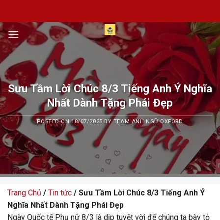
Skip
to
content
Sưu Tầm Lời Chúc 8/3 Tiếng Anh Ý Nghĩa
Nhất Dành Tặng Phái Đẹp
POSTED ON
18/07/2025
BY
TEAM ANH NGỮ OXFORD
Trang Chủ
/
Tin tức
/ Sưu Tầm Lời Chúc 8/3 Tiếng Anh Ý
Nghĩa Nhất Dành Tặng Phái Đẹp
Ngày Quốc tế Phụ nữ 8/3 là dịp tuyệt vời để chúng ta bày tỏ