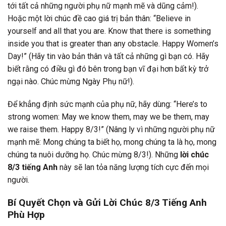
tới tất cả những người phụ nữ mạnh mẽ và dũng cảm!).
Hoặc một lời chúc đề cao giá trị bản thân: “Believe in
yourself and all that you are. Know that there is something
inside you that is greater than any obstacle. Happy Women’s
Day!” (Hãy tin vào bản thân và tất cả những gì bạn có. Hãy
biết rằng có điều gì đó bên trong bạn vĩ đại hơn bất kỳ trở
ngại nào. Chúc mừng Ngày Phụ nữ!).
Để khẳng định sức mạnh của phụ nữ, hãy dùng: “Here’s to
strong women: May we know them, may we be them, may
we raise them. Happy 8/3!” (Nâng ly vì những người phụ nữ
mạnh mẽ: Mong chúng ta biết họ, mong chúng ta là họ, mong
chúng ta nuôi dưỡng họ. Chúc mừng 8/3!). Những
lời chúc
8/3 tiếng Anh
này sẽ lan tỏa năng lượng tích cực đến mọi
người.
Bí Quyết Chọn và Gửi Lời Chúc 8/3 Tiếng Anh
Phù Hợp