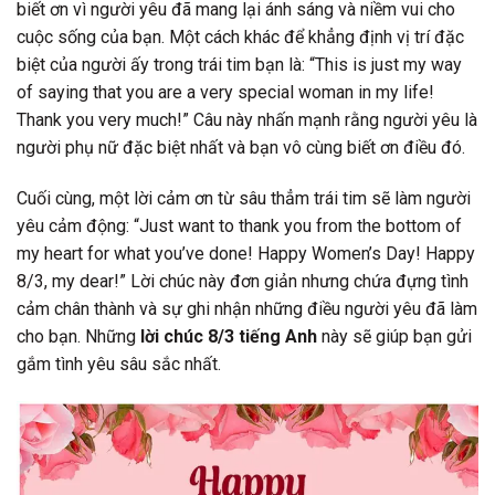
biết ơn vì người yêu đã mang lại ánh sáng và niềm vui cho
cuộc sống của bạn. Một cách khác để khẳng định vị trí đặc
biệt của người ấy trong trái tim bạn là: “This is just my way
of saying that you are a very special woman in my life!
Thank you very much!” Câu này nhấn mạnh rằng người yêu là
người phụ nữ đặc biệt nhất và bạn vô cùng biết ơn điều đó.
Cuối cùng, một lời cảm ơn từ sâu thẳm trái tim sẽ làm người
yêu cảm động: “Just want to thank you from the bottom of
my heart for what you’ve done! Happy Women’s Day! Happy
8/3, my dear!” Lời chúc này đơn giản nhưng chứa đựng tình
cảm chân thành và sự ghi nhận những điều người yêu đã làm
cho bạn. Những
lời chúc 8/3 tiếng Anh
này sẽ giúp bạn gửi
gắm tình yêu sâu sắc nhất.