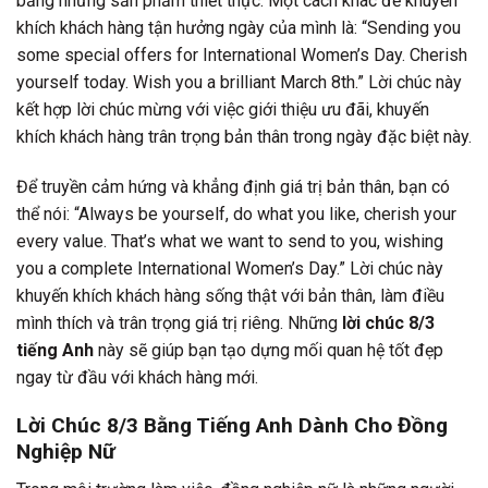
bằng những sản phẩm thiết thực. Một cách khác để khuyến
khích khách hàng tận hưởng ngày của mình là: “Sending you
some special offers for International Women’s Day. Cherish
yourself today. Wish you a brilliant March 8th.” Lời chúc này
kết hợp lời chúc mừng với việc giới thiệu ưu đãi, khuyến
khích khách hàng trân trọng bản thân trong ngày đặc biệt này.
Để truyền cảm hứng và khẳng định giá trị bản thân, bạn có
thể nói: “Always be yourself, do what you like, cherish your
every value. That’s what we want to send to you, wishing
you a complete International Women’s Day.” Lời chúc này
khuyến khích khách hàng sống thật với bản thân, làm điều
mình thích và trân trọng giá trị riêng. Những
lời chúc 8/3
tiếng Anh
này sẽ giúp bạn tạo dựng mối quan hệ tốt đẹp
ngay từ đầu với khách hàng mới.
Lời Chúc 8/3 Bằng Tiếng Anh Dành Cho Đồng
Nghiệp Nữ