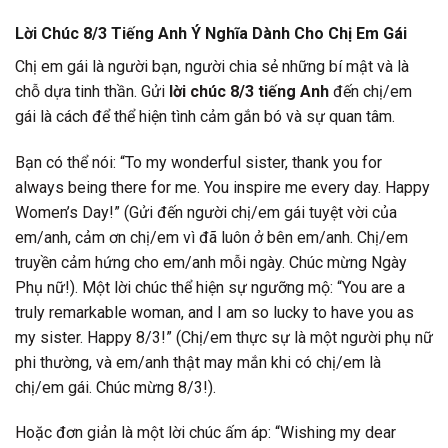
Lời Chúc 8/3 Tiếng Anh Ý Nghĩa Dành Cho Chị Em Gái
Chị em gái là người bạn, người chia sẻ những bí mật và là
chỗ dựa tinh thần. Gửi
lời chúc 8/3 tiếng Anh
đến chị/em
gái là cách để thể hiện tình cảm gắn bó và sự quan tâm.
Bạn có thể nói: “To my wonderful sister, thank you for
always being there for me. You inspire me every day. Happy
Women’s Day!” (Gửi đến người chị/em gái tuyệt vời của
em/anh, cảm ơn chị/em vì đã luôn ở bên em/anh. Chị/em
truyền cảm hứng cho em/anh mỗi ngày. Chúc mừng Ngày
Phụ nữ!). Một lời chúc thể hiện sự ngưỡng mộ: “You are a
truly remarkable woman, and I am so lucky to have you as
my sister. Happy 8/3!” (Chị/em thực sự là một người phụ nữ
phi thường, và em/anh thật may mắn khi có chị/em là
chị/em gái. Chúc mừng 8/3!).
Hoặc đơn giản là một lời chúc ấm áp: “Wishing my dear