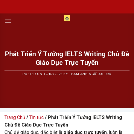
Skip
to
content
Phát Triển Ý Tưởng IELTS Writing Chủ Đề
Giáo Dục Trực Tuyến
POSTED ON
12/07/2025
BY
TEAM ANH NGỮ OXFORD
Trang Chủ
/
Tin tức
/ Phát Triển Ý Tưởng IELTS Writing
Chủ Đề Giáo Dục Trực Tuyến
Chủ đề giáo dục, đặc biệt là
giáo dục trực tuyến
, luôn là