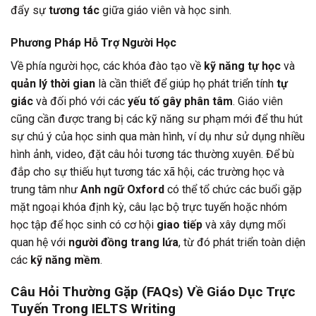
đẩy sự
tương tác
giữa giáo viên và học sinh.
Phương Pháp Hỗ Trợ Người Học
Về phía người học, các khóa đào tạo về
kỹ năng tự học
và
quản lý thời gian
là cần thiết để giúp họ phát triển tính
tự
giác
và đối phó với các
yếu tố gây phân tâm
. Giáo viên
cũng cần được trang bị các kỹ năng sư phạm mới để thu hút
sự chú ý của học sinh qua màn hình, ví dụ như sử dụng nhiều
hình ảnh, video, đặt câu hỏi tương tác thường xuyên. Để bù
đắp cho sự thiếu hụt tương tác xã hội, các trường học và
trung tâm như
Anh ngữ Oxford
có thể tổ chức các buổi gặp
mặt ngoại khóa định kỳ, câu lạc bộ trực tuyến hoặc nhóm
học tập để học sinh có cơ hội
giao tiếp
và xây dựng mối
quan hệ với
người đồng trang lứa
, từ đó phát triển toàn diện
các
kỹ năng mềm
.
Câu Hỏi Thường Gặp (FAQs) Về Giáo Dục Trực
Tuyến Trong IELTS Writing