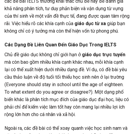
các đề bài IELTS thường khai thác chủ đề này để đánh giá
khả năng phân tích, tư duy phản biện và vận dụng từ vựng
của thí sinh về một vấn đề thực tế, đang được quan tâm rộng
rãi. Việc hiểu rõ các khía cạnh của
giáo dục từ xa
giúp bạn
không chỉ có ý tưởng mà còn thể hiện vốn từ phong phú.
Các Dạng Đề Liên Quan Đến Giáo Dục Trong IELTS
Chủ đề giáo dục không chỉ giới hạn ở
giáo dục trực tuyến
mà còn bao gồm nhiều khía cạnh khác nhau, mỗi khía cạnh
lại có thể xuất hiện dưới nhiều dạng đề. Ví dụ, có đề bài yêu
cầu thảo luận về độ tuổi tối thiểu học sinh nên ở lại trường
(Everyone should stay in school until the age of eighteen.
To what extent do you agree or disagree?). Một dạng phổ
biến khác là phân tích mục đích của giáo dục đại học, liệu có
phải chỉ để kiếm việc làm tốt hay còn mang lại nhiều lợi ích
rộng lớn hơn cho cá nhân và xã hội.
Ngoài ra, các đề bài có thể xoay quanh việc học sinh nam và