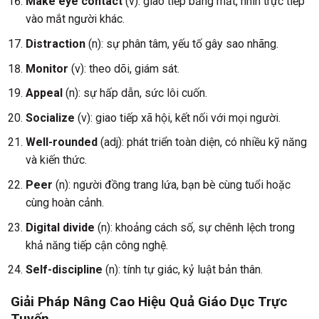
Make eye contact
(v): giao tiếp bằng mắt, nhìn trực tiếp
vào mắt người khác.
Distraction
(n): sự phân tâm, yếu tố gây sao nhãng.
Monitor
(v): theo dõi, giám sát.
Appeal
(n): sự hấp dẫn, sức lôi cuốn.
Socialize
(v): giao tiếp xã hội, kết nối với mọi người.
Well-rounded
(adj): phát triển toàn diện, có nhiều kỹ năng
và kiến thức.
Peer
(n): người đồng trang lứa, bạn bè cùng tuổi hoặc
cùng hoàn cảnh.
Digital divide
(n): khoảng cách số, sự chênh lệch trong
khả năng tiếp cận công nghệ.
Self-discipline
(n): tính tự giác, kỷ luật bản thân.
Giải Pháp Nâng Cao Hiệu Quả Giáo Dục Trực
Tuyến