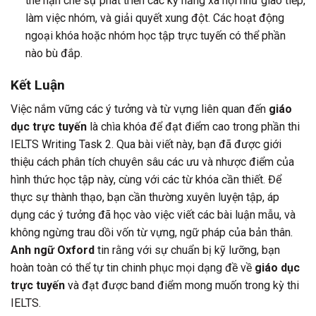
thể hạn chế sự phát triển các kỹ năng xã hội như giao tiếp,
làm việc nhóm, và giải quyết xung đột. Các hoạt động
ngoại khóa hoặc nhóm học tập trực tuyến có thể phần
nào bù đắp.
Kết Luận
Việc nắm vững các ý tưởng và từ vựng liên quan đến
giáo
dục trực tuyến
là chìa khóa để đạt điểm cao trong phần thi
IELTS Writing Task 2. Qua bài viết này, bạn đã được giới
thiệu cách phân tích chuyên sâu các ưu và nhược điểm của
hình thức học tập này, cùng với các từ khóa cần thiết. Để
thực sự thành thạo, bạn cần thường xuyên luyện tập, áp
dụng các ý tưởng đã học vào việc viết các bài luận mẫu, và
không ngừng trau dồi vốn từ vựng, ngữ pháp của bản thân.
Anh ngữ Oxford
tin rằng với sự chuẩn bị kỹ lưỡng, bạn
hoàn toàn có thể tự tin chinh phục mọi dạng đề về
giáo dục
trực tuyến
và đạt được band điểm mong muốn trong kỳ thi
IELTS.