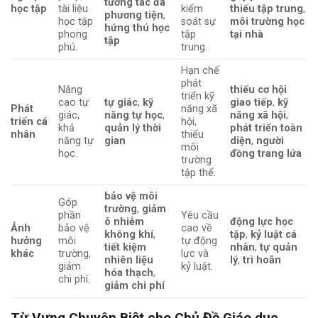
tương tác đa
học tập
tài liệu
kiểm
thiếu tập trung
,
phương tiện
,
học tập
soát sự
môi trường học
hứng thú học
phong
tập
tại nhà
tập
phú.
trung.
Hạn chế
phát
Nâng
thiếu cơ hội
triển kỹ
cao tự
tự giác
,
kỹ
giao tiếp
,
kỹ
Phát
năng xã
giác,
năng tự học
,
năng xã hội
,
triển cá
hội,
khả
quản lý thời
phát triển toàn
nhân
thiếu
năng tự
gian
diện
,
người
môi
học.
đồng trang lứa
trường
tập thể.
bảo vệ môi
Góp
trường
,
giảm
phần
Yêu cầu
ô nhiễm
động lực học
Ảnh
bảo vệ
cao về
không khí
,
tập
,
kỷ luật cá
hưởng
môi
tự động
tiết kiệm
nhân
,
tự quản
khác
trường,
lực và
nhiên liệu
lý
,
trì hoãn
giảm
kỷ luật.
hóa thạch
,
chi phí.
giảm chi phí
Từ Vựng Chuyên Biệt cho Chủ Đề Giáo dục