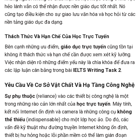
hẻo lánh vẫn có thể nhận được nền giáo dục tốt nhất. Nó
cũng tạo điều kiện cho sự giao lưu văn hóa và học hỏi từ các
nền tảng giáo dục đa dạng.
Thách Thức Và Hạn Chế Của Học Trực Tuyến
Bên cạnh những ưu điểm,
giáo dục trực tuyến
cũng tồn tại
không ít thách thức và hạn chế cần được xem xét kỹ lưỡng.
Việc nhận diện rõ những điểm yếu này là chìa khóa để đưa ra
các lập luận cân bằng trong bài
IELTS Writing Task 2
.
Yêu Cầu Về Cơ Sở Vật Chất Và Hạ Tầng Công Nghệ
Sự phụ thuộc
(reliance) vào các thiết bị công nghệ là một
trong những rào cản lớn nhất của
học trực tuyến
. Máy tính,
kết nối Internet ổn định và camera là những công cụ
không
thể thiếu
(indispensable) cho một lớp học ảo. Do đó, các
vấn đề kỹ thuật như đường truyền Internet không ổn định,
thiết bị hư hỏng hoặc lỗi phần mềm có thể làm gián đoạn