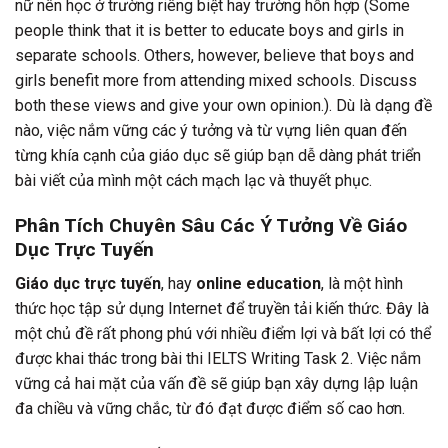
nữ nên học ở trường riêng biệt hay trường hỗn hợp (Some
people think that it is better to educate boys and girls in
separate schools. Others, however, believe that boys and
girls benefit more from attending mixed schools. Discuss
both these views and give your own opinion.). Dù là dạng đề
nào, việc nắm vững các ý tưởng và từ vựng liên quan đến
từng khía cạnh của giáo dục sẽ giúp bạn dễ dàng phát triển
bài viết của mình một cách mạch lạc và thuyết phục.
Phân Tích Chuyên Sâu Các Ý Tưởng Về Giáo
Dục Trực Tuyến
Giáo dục trực tuyến
, hay
online education
, là một hình
thức học tập sử dụng Internet để truyền tải kiến thức. Đây là
một chủ đề rất phong phú với nhiều điểm lợi và bất lợi có thể
được khai thác trong bài thi IELTS Writing Task 2. Việc nắm
vững cả hai mặt của vấn đề sẽ giúp bạn xây dựng lập luận
đa chiều và vững chắc, từ đó đạt được điểm số cao hơn.