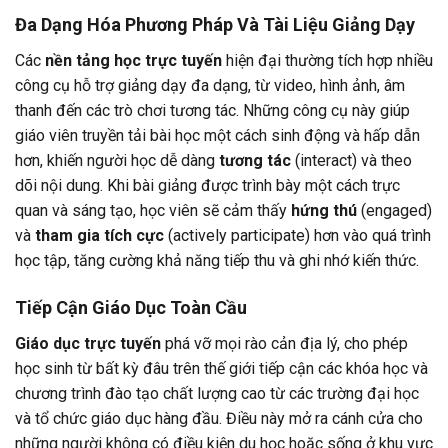
Đa Dạng Hóa Phương Pháp Và Tài Liệu Giảng Dạy
Các
nền tảng học trực tuyến
hiện đại thường tích hợp nhiều
công cụ hỗ trợ giảng dạy đa dạng, từ video, hình ảnh, âm
thanh đến các trò chơi tương tác. Những công cụ này giúp
giáo viên truyền tải bài học một cách sinh động và hấp dẫn
hơn, khiến người học dễ dàng
tương tác
(interact) và theo
dõi nội dung. Khi bài giảng được trình bày một cách trực
quan và sáng tạo, học viên sẽ cảm thấy
hứng thú
(engaged)
và
tham gia tích cực
(actively participate) hơn vào quá trình
học tập, tăng cường khả năng tiếp thu và ghi nhớ kiến thức.
Tiếp Cận Giáo Dục Toàn Cầu
Giáo dục trực tuyến
phá vỡ mọi rào cản địa lý, cho phép
học sinh từ bất kỳ đâu trên thế giới tiếp cận các khóa học và
chương trình đào tạo chất lượng cao từ các trường đại học
và tổ chức giáo dục hàng đầu. Điều này mở ra cánh cửa cho
những người không có điều kiện du học hoặc sống ở khu vực