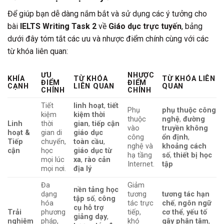
Để giúp bạn dễ dàng nắm bắt và sử dụng các ý tưởng cho
bài
IELTS Writing Task 2
về
Giáo dục trực tuyến
, bảng
dưới đây tóm tắt các ưu và nhược điểm chính cùng với các
từ khóa liên quan:
ƯU
NHƯỢC
KHÍA
TỪ KHÓA
TỪ KHÓA LIÊN
ĐIỂM
ĐIỂM
CẠNH
LIÊN QUAN
QUAN
CHÍNH
CHÍNH
Tiết
linh hoạt
,
tiết
Phụ
phụ thuộc công
kiệm
kiệm thời
thuộc
nghệ
,
đường
Linh
thời
gian
,
tiếp cận
vào
truyền không
hoạt &
gian di
giáo dục
công
ổn định
,
Tiếp
chuyển,
toàn cầu
,
nghệ và
khoảng cách
cận
học
giáo dục từ
hạ tầng
số
,
thiết bị học
mọi lúc
xa
,
rào cản
Internet.
tập
mọi nơi.
địa lý
Đa
Giảm
nền tảng học
dạng
tương
tương tác hạn
tập số
,
công
hóa
tác trực
chế
,
ngôn ngữ
cụ hỗ trợ
Trải
phương
tiếp,
cơ thể
,
yếu tố
giảng dạy
,
nghiệm
pháp,
khó
gây phân tâm
,