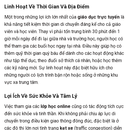
Linh Hoạt Về Thời Gian Và Địa Điểm
Một trong những lợi ích lớn nhất của
giáo dục trực tuyến
là
khả năng tiết kiệm thời gian di chuyển đáng kể cho cả giáo
viên và học viên. Thay vì phải tốn trung bình 30 phút đến 1
giờ mỗi ngày để đi lại giữa nhà và trường học, người học có
thể tham gia các buổi học ngay tại nhà. Điều này giúp họ có
thêm quỹ thời gian quý báu để dành cho các hoạt động khác
như tập thể dục, theo đuổi sở thích cá nhân, hoặc học thêm
các kỹ năng mới. Sự linh hoạt này đặc biệt hữu ích cho
những người có lịch trình bận rộn hoặc sống ở những khu
vực xa trung tâm.
Lợi Ích Về Sức Khỏe Và Tâm Lý
Việc tham gia các
lớp học online
cũng có tác động tích cực
đến sức khỏe và tinh thần. Khi không phải chịu áp lực di
chuyển trong điều kiện giao thông đông đúc, đặc biệt là ở
các đô thị lớn nơi tình trạng
kẹt xe
(traffic congestion) diễn