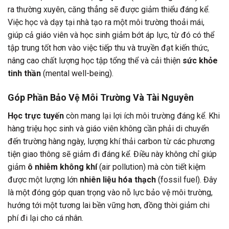
ra thường xuyên, căng thẳng sẽ được giảm thiểu đáng kể.
Việc học và dạy tại nhà tạo ra một môi trường thoải mái,
giúp cả giáo viên và học sinh giảm bớt áp lực, từ đó có thể
tập trung tốt hơn vào việc tiếp thu và truyền đạt kiến thức,
nâng cao chất lượng học tập tổng thể và cải thiện
sức khỏe
tinh thần
(mental well-being).
Góp Phần Bảo Vệ Môi Trường Và Tài Nguyên
Học trực tuyến
còn mang lại lợi ích môi trường đáng kể. Khi
hàng triệu học sinh và giáo viên không cần phải di chuyển
đến trường hàng ngày, lượng khí thải carbon từ các phương
tiện giao thông sẽ giảm đi đáng kể. Điều này không chỉ giúp
giảm
ô nhiễm không khí
(air pollution) mà còn tiết kiệm
được một lượng lớn
nhiên liệu hóa thạch
(fossil fuel). Đây
là một đóng góp quan trọng vào nỗ lực bảo vệ môi trường,
hướng tới một tương lai bền vững hơn, đồng thời giảm chi
phí đi lại cho cá nhân.