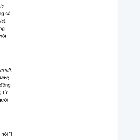
ic
ng có
te
).
ông
nói
smell,
have,
 động
g từ
gười
nói “I