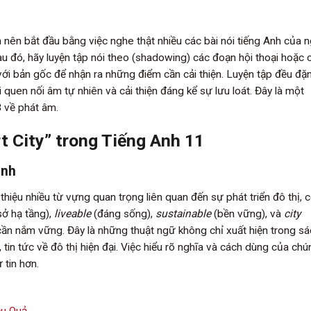
ạn nên bắt đầu bằng việc nghe thật nhiều các bài nói tiếng Anh của 
Sau đó, hãy luyện tập nói theo (shadowing) các đoạn hội thoại hoặc 
 với bản gốc để nhận ra những điểm cần cải thiện. Luyện tập đều đặ
quen nối âm tự nhiên và cải thiện đáng kể sự lưu loát. Đây là một
3
về phát âm.
 City” trong Tiếng Anh 11
inh
 thiệu nhiều từ vựng quan trọng liên quan đến sự phát triển đô thị, 
sở hạ tầng),
liveable
(đáng sống),
sustainable
(bền vững), và
city
ần nắm vững. Đây là những thuật ngữ không chỉ xuất hiện trong sá
tin tức về đô thị hiện đại. Việc hiểu rõ nghĩa và cách dùng của chú
 tin hơn.