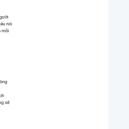
người
câu nói
n mỗi
công
ch
ng sẽ