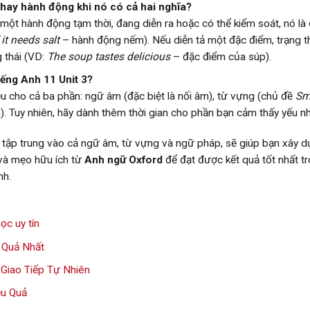
i hay hành động khi nó có cả hai nghĩa?
một hành động tạm thời, đang diễn ra hoặc có thể kiểm soát, nó là
 it needs salt
– hành động nếm). Nếu diễn tả một đặc điểm, trạng t
g thái (VD:
The soup tastes delicious
– đặc điểm của súp).
iếng Anh 11 Unit 3?
ều cho cả ba phần: ngữ âm (đặc biệt là nối âm), từ vựng (chủ đề
Sm
). Tuy nhiên, hãy dành thêm thời gian cho phần bạn cảm thấy yếu nh
 tập trung vào cả ngữ âm, từ vựng và ngữ pháp, sẽ giúp bạn xây 
và mẹo hữu ích từ
Anh ngữ Oxford
để đạt được kết quả tốt nhất t
nh.
ọc uy tín
 Quả Nhất
Giao Tiếp Tự Nhiên
ệu Quả