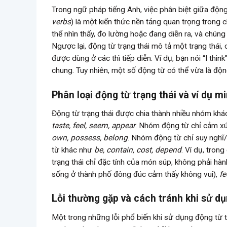
Trong ngữ pháp tiếng Anh, việc phân biệt giữa động 
verbs
) là một kiến thức nền tảng quan trọng trong 
thể nhìn thấy, đo lường hoặc đang diễn ra, và chúng
Ngược lại, động từ trạng thái mô tả một trạng thái
được dùng ở các thì tiếp diễn. Ví dụ, bạn nói “I think
chung. Tuy nhiên, một số động từ có thể vừa là độn
Phân loại động từ trạng thái và ví dụ m
Động từ trạng thái được chia thành nhiều nhóm k
taste, feel, seem, appear
. Nhóm động từ chỉ cảm x
own, possess, belong
. Nhóm động từ chỉ suy nghĩ
từ khác như
be, contain, cost, depend
. Ví dụ, tron
trạng thái chỉ đặc tính của món súp, không phải hà
sống ở thành phố đông đúc cảm thấy không vui),
fe
Lỗi thường gặp và cách tránh khi sử d
Một trong những lỗi phổ biến khi sử dụng động từ tr