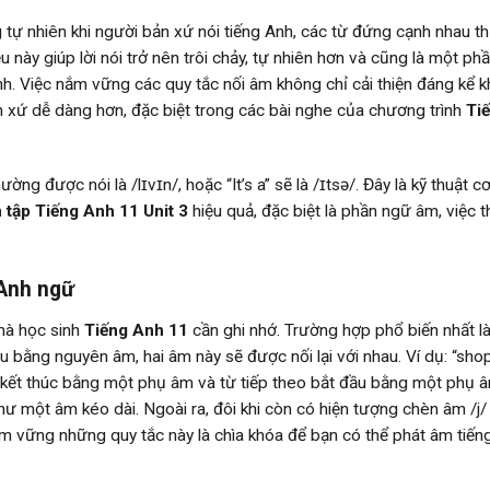
ng tự nhiên khi người bản xứ nói tiếng Anh, các từ đứng cạnh nhau 
iều này giúp lời nói trở nên trôi chảy, tự nhiên hơn và cũng là một ph
nh. Việc nắm vững các quy tắc nối âm không chỉ cải thiện đáng kể k
 xứ dễ dàng hơn, đặc biệt trong các bài nghe của chương trình
Ti
ường được nói là /lɪvɪn/, hoặc “It’s a” sẽ là /ɪtsə/. Đây là kỹ thuật c
 tập Tiếng Anh 11 Unit 3
hiệu quả, đặc biệt là phần ngữ âm, việc 
 Anh ngữ
mà học sinh
Tiếng Anh 11
cần ghi nhớ. Trường hợp phổ biến nhất là
u bằng nguyên âm, hai âm này sẽ được nối lại với nhau. Ví dụ: “sh
ừ kết thúc bằng một phụ âm và từ tiếp theo bắt đầu bằng một phụ 
ư một âm kéo dài. Ngoài ra, đôi khi còn có hiện tượng chèn âm /j/
m vững những quy tắc này là chìa khóa để bạn có thể phát âm tiến