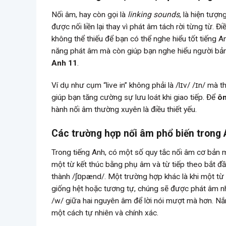
Nối âm, hay còn gọi là
linking sounds
, là hiện tượ
được nối liền lại thay vì phát âm tách rời từng từ. Đ
không thể thiếu để bạn có thể nghe hiểu tốt tiếng A
năng phát âm mà còn giúp bạn nghe hiểu người bản
Anh 11
.
Ví dụ như cụm “live in” không phải là /lɪv/ /ɪn/ mà th
giúp bạn tăng cường sự lưu loát khi giao tiếp. Để
ôn
hành nối âm thường xuyên là điều thiết yếu.
Các trường hợp nối âm phổ biến trong
Trong tiếng Anh, có một số quy tắc nối âm cơ bản 
một từ kết thúc bằng phụ âm và từ tiếp theo bắt đầ
thành /ʃɒpænd/. Một trường hợp khác là khi một t
giống hệt hoặc tương tự, chúng sẽ được phát âm nh
/w/ giữa hai nguyên âm để lời nói mượt mà hơn. Nắ
một cách tự nhiên và chính xác.