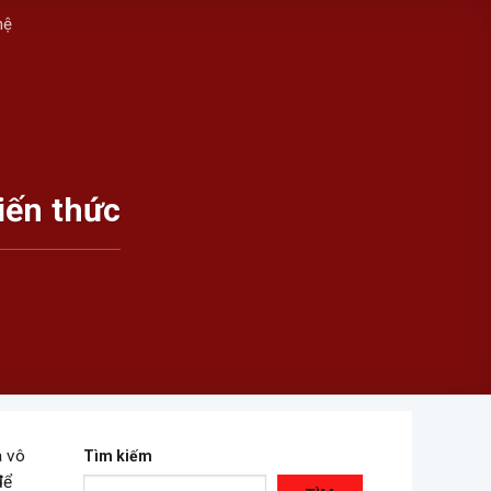
hệ
iến thức
à vô
Tìm kiếm
để