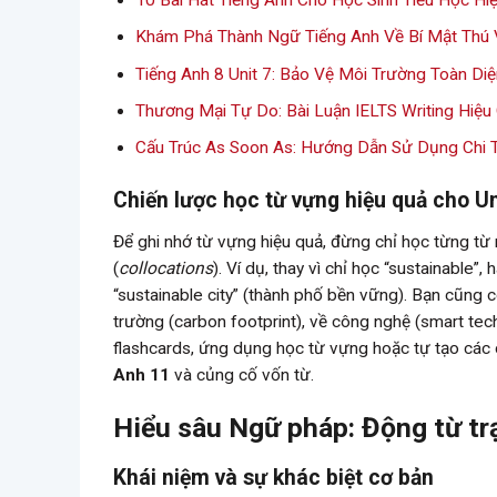
10 Bài Hát Tiếng Anh Cho Học Sinh Tiểu Học Hi
Khám Phá Thành Ngữ Tiếng Anh Về Bí Mật Thú 
Tiếng Anh 8 Unit 7: Bảo Vệ Môi Trường Toàn Di
Thương Mại Tự Do: Bài Luận IELTS Writing Hiệu
Cấu Trúc As Soon As: Hướng Dẫn Sử Dụng Chi T
Chiến lược học từ vựng hiệu quả cho Un
Để ghi nhớ từ vựng hiệu quả, đừng chỉ học từng từ 
(
collocations
). Ví dụ, thay vì chỉ học “sustainable
“sustainable city” (thành phố bền vững). Bạn cũng 
trường (carbon footprint), về công nghệ (smart tech
flashcards, ứng dụng học từ vựng hoặc tự tạo các 
Anh 11
và củng cố vốn từ.
Hiểu sâu Ngữ pháp: Động từ tr
Khái niệm và sự khác biệt cơ bản