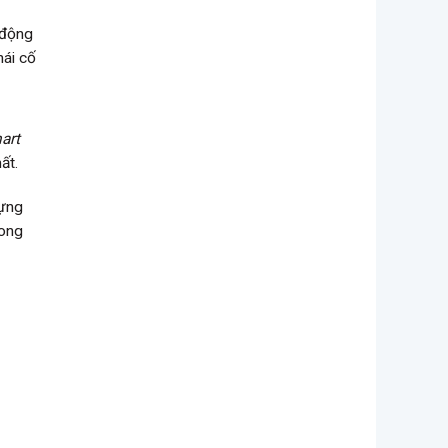
 động
hái cố
art
ất.
dựng
rong