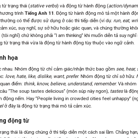
từ trạng thái (
stative verbs
) và động từ hành động (
action/dynam
chương trình
Tiếng Anh 11
. Động từ hành động mô tả một hành độ
 thường có thể được sử dụng ở các thì tiếp diễn (ví dụ:
run, eat, wri
, cảm xúc, suy nghĩ, sự sở hữu hoặc giác quan, và chúng thường kh
” (tôi nghĩ) chứ không phải “I am thinking” khi muốn diễn tả suy nghĩ 
g từ trạng thái vừa là động từ hành động tùy thuộc vào ngữ cảnh.
inh họa
hác nhau. Nhóm động từ chỉ cảm giác/nhận thức bao gồm
see, hear, 
úc:
love, hate, like, dislike, want, prefer
. Nhóm động từ chỉ sở hữu:
/quan điểm:
think, know, believe, understand, remember
. Và nhóm
g câu “The soup tastes delicious” (món súp này ngon),
tastes
là độn
nh động nếm. Hay “People living in crowded cities feel unhappy” (n
el
ở đây là động từ trạng thái mô tả cảm xúc.
ụng động từ
ạng thái là dùng chúng ở thì tiếp diễn một cách sai lầm. Chẳng hạn, 