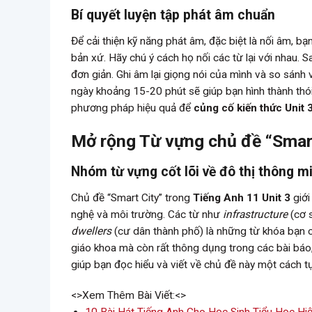
Bí quyết luyện tập phát âm chuẩn
Để cải thiện kỹ năng phát âm, đặc biệt là nối âm, b
bản xứ. Hãy chú ý cách họ nối các từ lại với nhau. 
đơn giản. Ghi âm lại giọng nói của mình và so sánh
ngày khoảng 15-20 phút sẽ giúp bạn hình thành thói 
phương pháp hiệu quả để
củng cố kiến thức Unit 
Mở rộng Từ vựng chủ đề “Smart
Nhóm từ vựng cốt lõi về đô thị thông m
Chủ đề “Smart City” trong
Tiếng Anh 11 Unit 3
giới
nghệ và môi trường. Các từ như
infrastructure
(cơ 
dwellers
(cư dân thành phố) là những từ khóa bạn c
giáo khoa mà còn rất thông dụng trong các bài báo, 
giúp bạn đọc hiểu và viết về chủ đề này một cách tự
<>Xem Thêm Bài Viết:<>