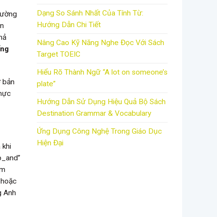
Dạng So Sánh Nhất Của Tính Từ:
thường
Hướng Dẫn Chi Tiết
ần
hả
Nâng Cao Kỹ Năng Nghe Đọc Với Sách
ếng
Target TOEIC
Hiểu Rõ Thành Ngữ “A lot on someone’s
ơ bản
plate”
thực
Hướng Dẫn Sử Dụng Hiệu Quả Bộ Sách
Destination Grammar & Vocabulary
Ứng Dụng Công Nghệ Trong Giáo Dục
Hiện Đại
 khi
op_and”
âm
 hoặc
g Anh