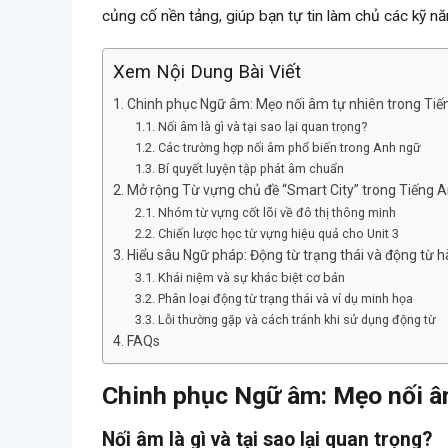
củng cố nền tảng, giúp bạn tự tin làm chủ các kỹ nă
Xem Nội Dung Bài Viết
Chinh phục Ngữ âm: Mẹo nối âm tự nhiên trong Tiế
Nối âm là gì và tại sao lại quan trọng?
Các trường hợp nối âm phổ biến trong Anh ngữ
Bí quyết luyện tập phát âm chuẩn
Mở rộng Từ vựng chủ đề “Smart City” trong Tiếng 
Nhóm từ vựng cốt lõi về đô thị thông minh
Chiến lược học từ vựng hiệu quả cho Unit 3
Hiểu sâu Ngữ pháp: Động từ trạng thái và động từ 
Khái niệm và sự khác biệt cơ bản
Phân loại động từ trạng thái và ví dụ minh họa
Lỗi thường gặp và cách tránh khi sử dụng động từ
FAQs
Chinh phục Ngữ âm: Mẹo nối â
Nối âm là gì và tại sao lại quan trọng?