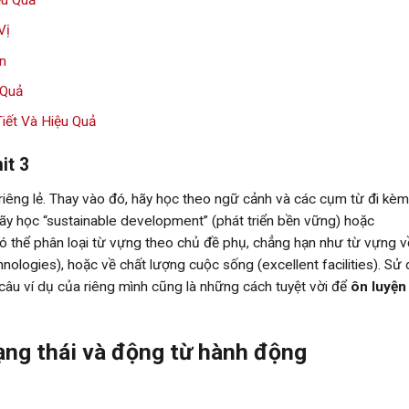
ệu Quả
Vị
ện
 Quả
iết Và Hiệu Quả
it 3
riêng lẻ. Thay vào đó, hãy học theo ngữ cảnh và các cụm từ đi kèm
”, hãy học “sustainable development” (phát triển bền vững) hoặc
có thể phân loại từ vựng theo chủ đề phụ, chẳng hạn như từ vựng 
nologies), hoặc về chất lượng cuộc sống (excellent facilities). Sử
câu ví dụ của riêng mình cũng là những cách tuyệt vời để
ôn luyện
ạng thái và động từ hành động