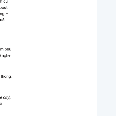
nh cụ
about
úng –
quả
.
 âm phụ
e
nghe
 thông,
e city
).
ời