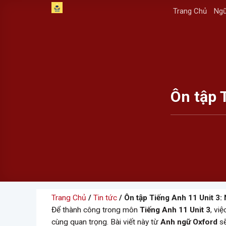
Skip
Trang Chủ
Ngữ
to
content
Ôn tập 
Trang Chủ
/
Tin tức
/ Ôn tập Tiếng Anh 11 Unit 3:
Để thành công trong môn
Tiếng Anh 11 Unit 3
, vi
cùng quan trọng. Bài viết này từ
Anh ngữ Oxford
sẽ