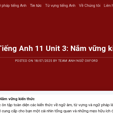
 pháp tiếng Anh
Tin tức
Từ vựng tiếng Anh
Về Chúng tôi
Liên 
Tiếng Anh 11 Unit 3: Nắm vững k
POSTED ON
18/07/2025
BY
TEAM ANH NGỮ OXFORD
 Nắm vững kiến thức
ệc ôn tập toàn diện các kiến thức về ngữ âm, từ vựng và ngữ pháp l
 cung cấp cho bạn một cái nhìn tổng quan và những mẹo hữu ích 