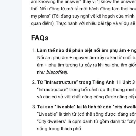
am knowing the answer” thay vì “I know the answer”
thể. Nếu động từ mô tả một hành động tạm thời hoặc 
my plans” (Tôi đang suy nghĩ về kế hoạch của mình – 
quan điểm). Thực hành với nhiều bài tập và ví dụ s
FAQs
Làm thế nào để phân biệt nối âm phụ âm + n
Nối âm phụ âm + nguyên âm xảy ra khi từ cuối 
âm + phụ âm tương tự xảy ra khi hai phụ âm giố
như
blacoffee
).
Từ “infrastructure” trong Tiếng Anh 11 Unit 3
“Infrastructure” trong bối cảnh đô thị thông mi
và các cơ sở vật chất công cộng được nâng cấp
Tại sao “liveable” lại là tính từ còn “city dwe
“Liveable” là tính từ (có thể sống được, đáng s
“City dwellers” là cụm danh từ gồm danh từ “cit
sống trong thành phố.