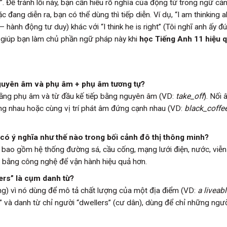
. Để tránh lỗi này, bạn cần hiểu rõ nghĩa của động từ trong ngữ cả
đang diễn ra, bạn có thể dùng thì tiếp diễn. Ví dụ, “I am thinking 
hành động tư duy) khác với “I think he is right” (Tôi nghĩ anh ấy đ
ẽ giúp bạn làm chủ phần ngữ pháp này khi
học Tiếng Anh 11 hiệu 
guyên âm và phụ âm + phụ âm tương tự?
bằng phụ âm và từ đầu kế tiếp bằng nguyên âm (VD:
take_off
). Nối
ng nhau hoặc cùng vị trí phát âm đứng cạnh nhau (VD:
black_coffe
 có ý nghĩa như thế nào trong bối cảnh đô thị thông minh?
nh bao gồm hệ thống đường sá, cầu cống, mạng lưới điện, nước, viễn
 bằng công nghệ để vận hành hiệu quả hơn.
llers” là cụm danh từ?
ống) vì nó dùng để mô tả chất lượng của một địa điểm (VD:
a liveabl
y” và danh từ chỉ người “dwellers” (cư dân), dùng để chỉ những ngư