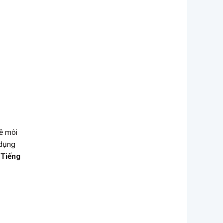
về môi
 dụng
 Tiếng