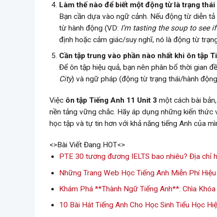
Làm thế nào để biết một động từ là trạng thá
Bạn cần dựa vào ngữ cảnh. Nếu động từ diễn tả 
từ hành động (VD:
I’m tasting the soup to see if
định hoặc cảm giác/suy nghĩ, nó là động từ trạn
Cần tập trung vào phần nào nhất khi ôn tập T
Để ôn tập hiệu quả, bạn nên phân bổ thời gian đ
City
) và ngữ pháp (động từ trạng thái/hành động
Việc
ôn tập Tiếng Anh 11 Unit 3
một cách bài bản,
nền tảng vững chắc. Hãy áp dụng những kiến thức 
học tập và tự tin hơn với khả năng tiếng Anh của mì
<>Bài Viết Đang HOT<>
PTE 30 tương đương IELTS bao nhiêu? Địa chỉ h
Những Trang Web Học Tiếng Anh Miễn Phí Hiệu
Khám Phá **Thành Ngữ Tiếng Anh**: Chìa Khóa 
10 Bài Hát Tiếng Anh Cho Học Sinh Tiểu Học Hi